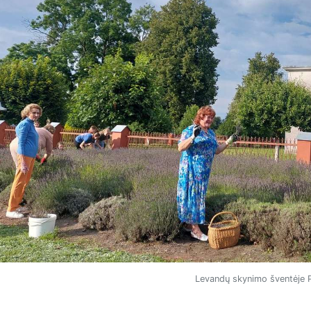
Levandų skynimo šventėje P