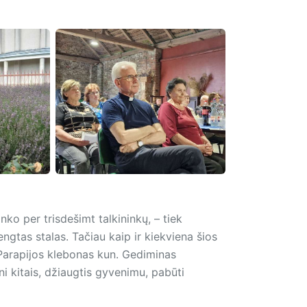
inko per trisdešimt talkininkų, – tiek
dengtas stalas. Tačiau kaip ir kiekviena šios
Parapijos klebonas kun. Gediminas
eni kitais, džiaugtis gyvenimu, pabūti