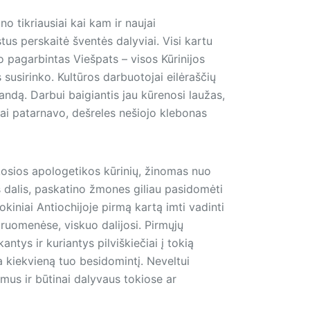
o tikriausiai kai kam ir naujai
tus perskaitė šventės dalyviai. Visi kartu
 pagarbintas Viešpats – visos Kūrinijos
susirinko. Kultūros darbuotojai eilėraščių
andą. Darbui baigiantis jau kūrenosi laužas,
kai patarnavo, dešreles nešiojo klebonas
škosios apologetikos kūrinių, žinomas nuo
s dalis, paskatino žmones giliau pasidomėti
mokiniai Antiochijoje pirmą kartą imti vadinti
druomenėse, viskuo dalijosi. Pirmųjų
tys ir kuriantys pilviškiečiai į tokią
a kiekvieną tuo besidomintį. Neveltui
imus ir būtinai dalyvaus tokiose ar