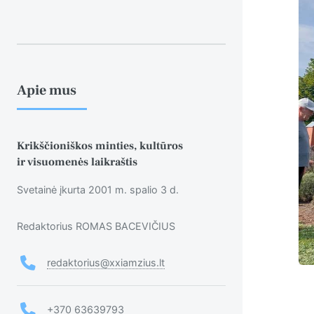
Apie mus
Krikščioniškos minties, kultūros
ir visuomenės laikraštis
Svetainė įkurta 2001 m. spalio 3 d.
Redaktorius ROMAS BACEVIČIUS
redaktorius@xxiamzius.lt
+370 63639793