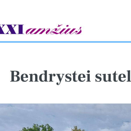
gle
Bendrystei sute