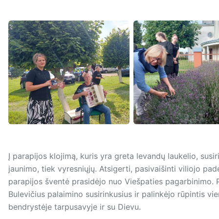
Į parapijos klojimą, kuris yra greta levandų laukelio, susir
jaunimo, tiek vyresniųjų. Atsigerti, pasivaišinti viliojo pa
parapijos šventė prasidėjo nuo Viešpaties pagarbinimo. 
Bulevičius palaimino susirinkusius ir palinkėjo rūpintis vi
bendrystėje tarpusavyje ir su Dievu.