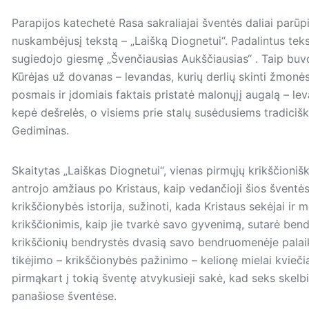
Parapijos katechetė Rasa sakraliajai šventės daliai parūpin
nuskambėjusį tekstą – „Laišką Diognetui“. Padalintus teks
sugiedojo giesmę „Švenčiausias Aukščiausias“ . Taip buvo
Kūrėjas už dovanas – levandas, kurių derlių skinti žmonės 
posmais ir įdomiais faktais pristatė malonųjį augalą – lev
kepė dešrelės, o visiems prie stalų susėdusiems tradiciš
Gediminas.
Skaitytas „Laiškas Diognetui“, vienas pirmųjų krikščioni
antrojo amžiaus po Kristaus, kaip vedančioji šios šventė
krikščionybės istorija, sužinoti, kada Kristaus sekėjai ir 
krikščionimis, kaip jie tvarkė savo gyvenimą, sutarė ben
krikščionių bendrystės dvasią savo bendruomenėje palaikan
tikėjimo – krikščionybės pažinimo – kelionę mielai kvieči
pirmąkart į tokią šventę atvykusieji sakė, kad seks skelb
panašiose šventėse.