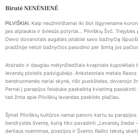
Birutė NENĖNIENĖ
PILVIŠKIAI.
Kaip neužmirštamai iki šiol išgyvename koron
jais atplaukia ir šviesūs potyriai… Pilviškių Švč. Trejybės 
Dievo dovanotais augalais įstabiai savo bažnyčią išpuo
pradžioje netoli bažnyčios pasodino per šimtą jos pačios
Atsirado ir daugiau mėlynžiedžiais kvapniais kupolėliais 
levandų plotelis padvigubėjo. Ankstesniais metais Rasos 
bendruomenės nariai skynė, rišo puokšteles, dovanojo ž
Pernai į parapijos feisbuke paskelbtą kvietimą pasiskinti 
tad žinia apie Pilviškių levandas pasklido plačiau.
Šįmet Pilviškių kultūros namai panoro kartu su parapijos
bendrystės šventę, kurią tiko pavadinti „Levandų žiedai 
derliaus nuėmimas, poezijos ir Švento Rašto tekstų skai