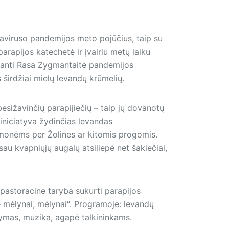
aviruso pandemijos meto pojūčius, taip su
parapijos katechetė ir įvairiu metų laiku
šianti Rasa Zygmantaitė pandemijos
 širdžiai mielų levandų krūmelių.
besižavinčių parapijiečių – taip jų dovanotų
iniciatyva žydinčias levandas
monėms per Žolines ar kitomis progomis.
sau kvapniųjų augalų atsiliepė net šakiečiai,
 pastoracine taryba sukurti parapijos
– mėlynai, mėlynai“. Programoje: levandų
tymas, muzika, agapė talkininkams.