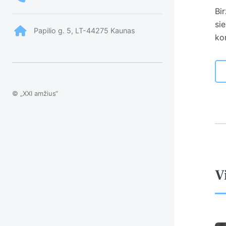
Bir
sie
Papilio g. 5, LT-44275 Kaunas
ko
© „XXI amžius“
V