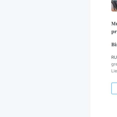
Mu
pr
Bi
RU
gr
Lie