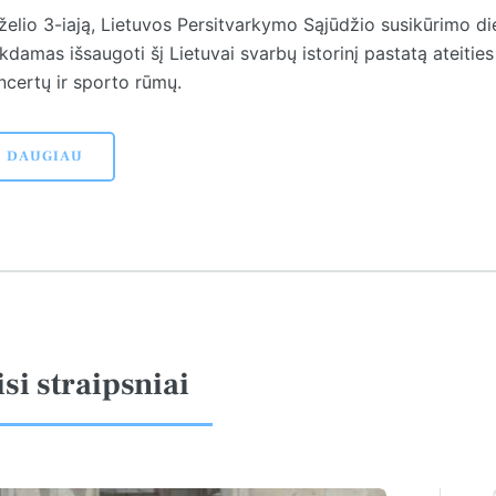
želio 3-iają, Lietuvos Persitvarkymo Sąjūdžio susikūrimo die
kdamas išsaugoti šį Lietuvai svarbų istorinį pastatą ateitie
ncertų ir sporto rūmų.
DAUGIAU
isi straipsniai