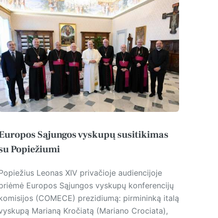
Europos Sąjungos vyskupų susitikimas
su Popiežiumi
Popiežius Leonas XIV privačioje audiencijoje
priėmė Europos Sąjungos vyskupų konferencijų
komisijos (COMECE) prezidiumą: pirmininką italą
vyskupą Marianą Kročiatą (Mariano Crociata),