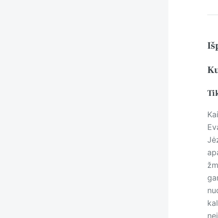
Iš
Ku
Ti
Ka
Ev
Jė
apa
žm
gar
nu
ka
ne