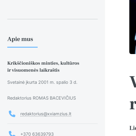
Apie mus
Krikščioniškos minties, kultūros
ir visuomenės laikraštis
Svetainė įkurta 2001 m. spalio 3 d.
Redaktorius ROMAS BACEVIČIUS
redaktorius@xxiamzius.lt
Li
+370 63639793