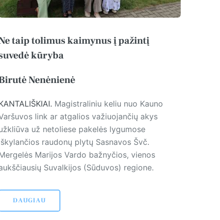
Ne taip tolimus kaimynus į pažintį
suvedė kūryba
Birutė Nenėnienė
KANTALIŠKIAI.
Magistraliniu keliu nuo Kauno
Varšuvos link ar atgalios važiuojančių akys
užkliūva už netoliese pakelės lygumose
iškylančios raudonų plytų Sasnavos Švč.
Mergelės Marijos Vardo bažnyčios, vienos
aukščiausių Suvalkijos (Sūduvos) regione.
DAUGIAU