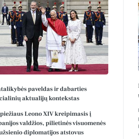
talikybės paveldas ir dabarties
cialinių aktualijų kontekstas
piežiaus Leono XIV kreipimasis į
panijos valdžios, pilietinės visuomenės
 užsienio diplomatijos atstovus