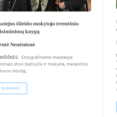
ziejus išleido mokytojo tremtinio
isiminimų knygą
rutė Nenėnienė
MŠIŠKĖS.
Et­no­gra­finiame miestelyje
etimais stovi bažnyčia ir mokykla, menančios
tuvos istoriją.
DAUGIAU