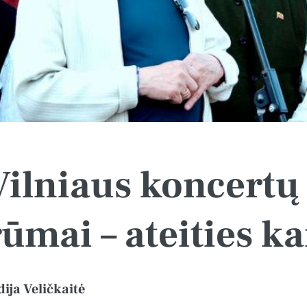
Vilniaus koncertų 
rūmai – ateities k
dija Veličkaitė