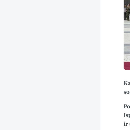
Ka
so
Po
Is
ir