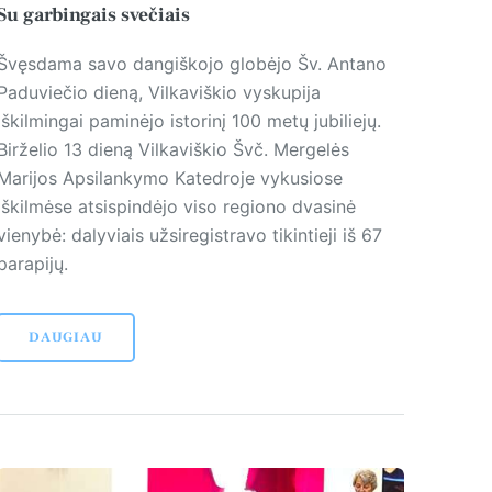
Su garbingais svečiais
Švęsdama savo dangiškojo globėjo Šv. Antano
Paduviečio dieną, Vilkaviškio vyskupija
iškilmingai paminėjo istorinį 100 metų jubiliejų.
Birželio 13 dieną Vilkaviškio Švč. Mergelės
Marijos Apsilankymo Ka­ted­roje vykusiose
iškilmėse atsispindėjo viso regiono dvasinė
vienybė: dalyviais užsiregistravo tikintieji iš 67
parapijų.
DAUGIAU