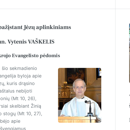
pažįstant Jėzų aplinkiniams
n. Vytenis VAŠKELIS
krojo Evangelisto pėdomis
i šio sekmadienio
angelija byloja apie
zų, kuris drąsino
štalus nebijoti
onių (Mt 10, 26),
siai skelbiant Žinią
o stogų (Mt 10, 27),
lbėjo apie
išvengiamus