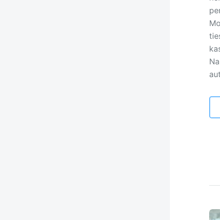
pe
Mok
tie
ka
Na
au