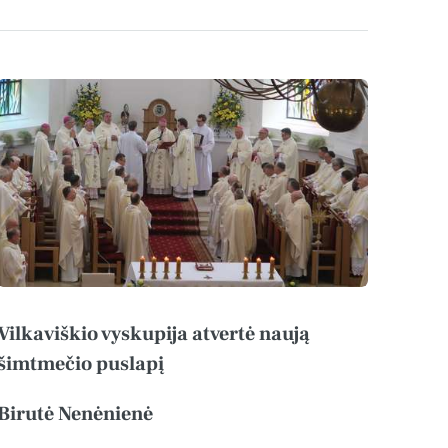
Vilkaviškio vyskupija atvertė naują
šimtmečio puslapį
Birutė Nenėnienė