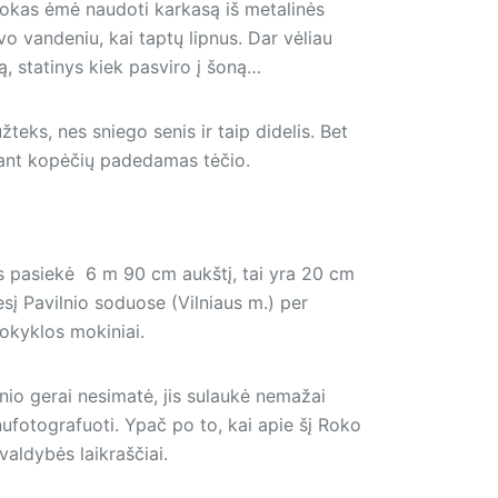
 Rokas ėmė naudoti karkasą iš metalinės
uvo vandeniu, kai taptų lipnus. Dar vėliau
ją, statinys kiek pasviro į šoną…
teks, nes sniego senis ir taip didelis. Bet
 ant kopėčių padedamas tėčio.
nis pasiekė 6 m 90 cm aukštį, tai yra 20 cm
sį Pavilnio soduose (Vilniaus m.) per
mokyklos mokiniai.
nio gerai nesimatė, jis sulaukė nemažai
nufotografuoti. Ypač po to, kai apie šį Roko
valdybės laikraščiai.