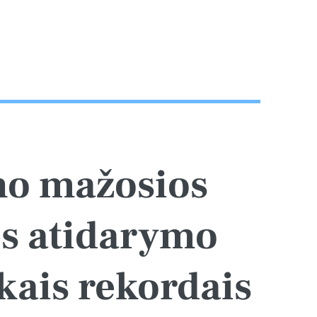
no mažosios
ės atidarymo
kais rekordais