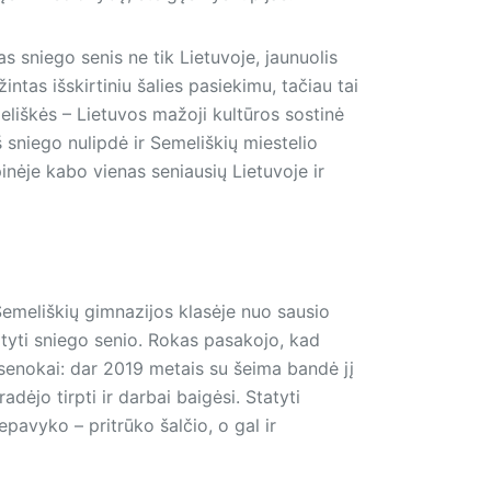
as sniego senis ne tik Lietuvoje, jaunuolis
tas išskirtiniu šalies pasiekimu, tačiau tai
eliškės – Lietuvos mažoji kultūros sostinė
sniego nulipdė ir Semeliškių miestelio
nėje kabo vienas seniausių Lietuvoje ir
Semeliškių gimnazijos klasėje nuo sausio
tyti sniego senio. Rokas pasakojo, kad
 senokai: dar 2019 metais su šeima bandė jį
dėjo tirpti ir darbai baigėsi. Statyti
pavyko – pritrūko šalčio, o gal ir