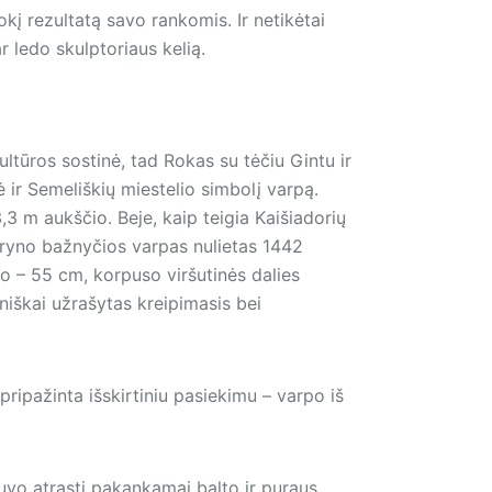
kį rezultatą savo rankomis. Ir netikėtai
r ledo skulptoriaus kelią.
ltūros sostinė, tad Rokas su tėčiu Gintu ir
ir Semeliškių miestelio simbolį varpą.
3 m aukščio. Beje, kaip teigia Kaišiadorių
uryno bažnyčios varpas nulietas 1442
o – 55 cm, korpuso viršutinės dalies
yniškai užrašytas kreipimasis bei
 pripažinta išskirtiniu pasiekimu – varpo iš
buvo atrasti pakankamai balto ir puraus