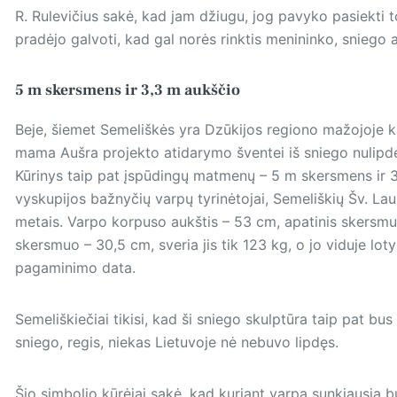
R. Rulevičius sakė, kad jam džiugu, jog pavyko pasiekti to
pradėjo galvoti, kad gal norės rinktis menininko, sniego a
5 m skersmens ir 3,3 m aukščio
Beje, šiemet Semeliškės yra Dzūkijos regiono mažojoje ku
mama Aušra projekto atidarymo šventei iš sniego nulipdė 
Kūrinys taip pat įspūdingų matmenų – 5 m skers­mens ir 3,
vyskupijos bažnyčių varpų tyrinėtojai, Semeliškių Šv. La
metais. Varpo korpuso aukštis – 53 cm, apatinis skersmu
skersmuo – 30,5 cm, sveria jis tik 123 kg, o jo viduje lot
pagaminimo data.
Semeliškiečiai tikisi, kad ši sniego skulptūra taip pat bus
sniego, regis, niekas Lietuvoje nė nebuvo lipdęs.
Šio simbolio kūrėjai sakė, kad kuriant varpą sunkiausia 