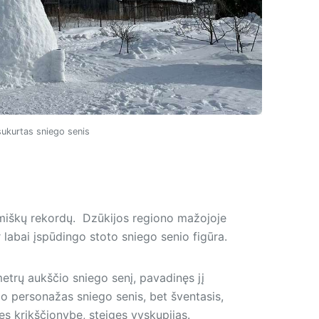
ukurtas sniego senis
žiemiškų rekordų. Dzūkijos regiono mažojoje
r labai įspūdingo stoto sniego senio figūra.
etrų aukščio sniego senį, pavadinęs jį
lmo personažas sniego senis, bet šventasis,
egęs krikščionybę, steigęs vyskupijas.