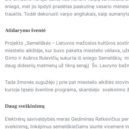
sniego, mat jis lipdyti pradėtas paskutinę vasario mėnesi
trauktis. Todėl dekoruoti varpo angliukais, kaip sumany
Atidarymo šventė
Projekto „Semeliškės – Lietuvos mažosios kultūros sosti
miestelio aikštėje, kur buvo pakelta miestelio vėliava, u
Ginto ir Aušros Rulevičių sukurta iš sniego Semeliškių mi
daug didesnių matmenų už tikrą senąjį Šv. Lauryno baž
Tada žmonės sugužėjo į prie pat miestelio aikštės stovin
kurioje tęsėsi šventinė programa, skambėjo svei­kinimo ž
Daug sveikinimų
Elektrėnų savivaldybės meras Gediminas Ratkevičius pe
sveikinimą, linkėjimus semeliškiečiams siuntė vicemerė I