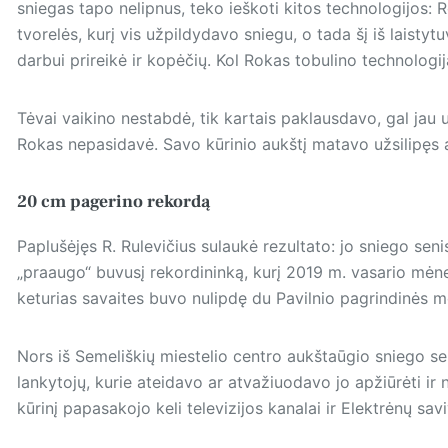
sniegas tapo nelipnus, teko ieškoti kitos technologijos:
tvorelės, kurį vis užpildydavo sniegu, o tada šį iš laistyt
darbui prireikė ir kopėčių. Kol Rokas tobulino technologi
Tėvai vaikino nestabdė, tik kartais paklausdavo, gal jau už
Rokas nepasidavė. Savo kūrinio aukštį matavo užsilipęs
20 cm pagerino rekordą
Paplušėjęs R. Rulevičius sulaukė rezultato: jo sniego se
„praaugo“ buvusį rekordininką, kurį 2019 m. vasario mėne
keturias savaites buvo nulipdę du Pavilnio pagrindinės 
Nors iš Semeliškių miestelio cen­tro aukštaūgio sniego se
lankytojų, kurie ateidavo ar atvažiuodavo jo apžiūrėti ir 
kūrinį papasakojo keli televizijos kanalai ir Elektrėnų savi