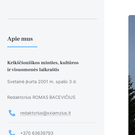
Apie mus
Krikščioniškos minties, kultūros
ir visuomenės laikraštis
Svetainė įkurta 2001 m. spalio 3 d.
Redaktorius ROMAS BACEVIČIUS
redaktorius@xxiamzius.lt
+370 63639793