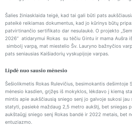
Šalies žiniasklaida teigė, kad tai gali būti pats aukščiausi
pateikė reikiamas dokumentus, kad jo kūrinys būtų pripažin
patvirtinančio sertifikato dar nesulaukė. O projekto „Sem
2026“ atidarymui Rokas su tėčiu Gintu ir mama Aušra iš 
simbolį varpą, mat miestelio Šv. Lauryno bažnyčios varpi
pats seniausias Kaišiadorių vyskupijoje varpas.
Lipdė nuo sausio mėnesio
Šešiolikmetis Rokas Rulevičius, besimokantis dešimtoje 
mėnesio kasdien, grįžęs iš mokyklos, lėkdavo į kiemą sta
mintis apie aukščiausią sniego senį jo galvoje sukosi jau
statyti, pasiekė maždaug 2,5 metro aukštį, bet sniegas pra
aukštaūgį sniego senį Rokas bandė ir 2022 metais, bet ne
entuziazmo.