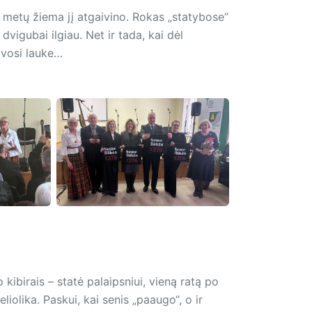
 metų žiema jį atgaivino. Rokas „statybose“
vigubai ilgiau. Net ir tada, kai dėl
bavosi lauke…
 kibirais – statė palaipsniui, vieną ratą po
liolika. Paskui, kai senis „paaugo“, o ir