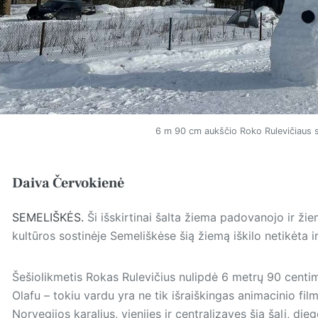
6 m 90 cm aukščio Roko Rulevičiaus s
Daiva Červokienė
SEMELIŠKĖS.
Ši iš­skir­tinai šalta žiema padovanojo ir 
kultūros sostinėje Semeliškėse šią žiemą iškilo netikėta i
Šešiolikmetis Rokas Rulevičius nulipdė 6 metrų 90 centim
Olafu – tokiu vardu yra ne tik išraiškingas animacinio fi
Norvegijos karalius, vienijęs ir centralizavęs šią šalį, di