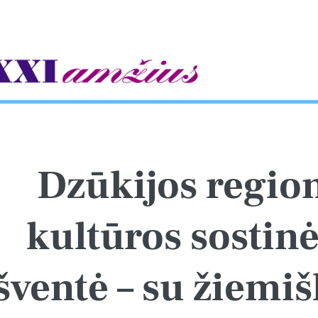
gle
Dzūkijos regio
kultūros sostin
šventė – su žiemiš