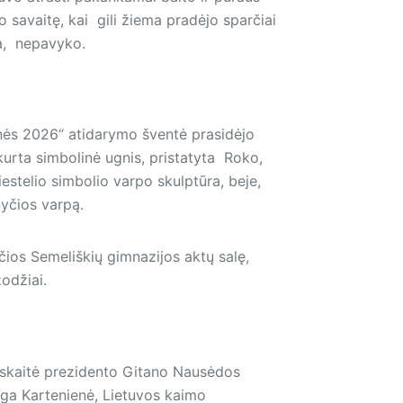
o savaitę, kai gili žiema pradėjo sparčiai
ta, nepavyko.
nės 2026“ ati­darymo šventė prasidėjo
žkurta simbolinė ugnis, pristatyta Roko,
estelio simbolio varpo skulptūra, beje,
nyčios varpą.
čios Semeliškių gimnazijos aktų salę,
odžiai.
rskaitė prezidento Gitano Nausėdos
nga Kartenienė, Lietuvos kaimo