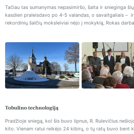
Tačiau tas sumanymas nepasimiršo, šalta ir snieginga šių
kasdien praleisdavo po 4-5 valandas, o savaitgaliais – ir d
rekordinių šalčių moksleiviai nėjo į mokyklą, Rokas dar
Tobulino technologiją
Pradžioje sniegą, kol šis buvo lipnus, R. Rulevičius nešiojo
kito. Vienam ratui reikėjo 24 kibirų, o tų ratų buvo bent ke