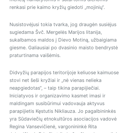
renkasi prie kaimo kryžių giedoti „mojinių“.
Nusistovėjusi tokia tvarka, jog draugėn susiėjus
sugiedama Švč. Mergelės Marijos litanija,
sukalbamos maldos į Dievo Motiną, užbaigiama
giesme. Galiausiai po dvasinio maisto bendrystė
praturtinama vaišėmis.
Didvyžių parapijos teritorijoje keliuose kaimuose
stovi net šeši kryžiai ir „nė vienas nelieka
neapgiedotas“, – taip tikina parapijiečiai.
Iniciatyvos ir organizavimo kasmet imasi ir
maldingam susibūrimui vadovauja aktyvus
parapijietis Kęstutis Nikliauza. Jo pagalbininkės
yra Sūdaviečių etnokultūros asociacijos vadovė
Regina Vansevičienė, vargonininkė Rita