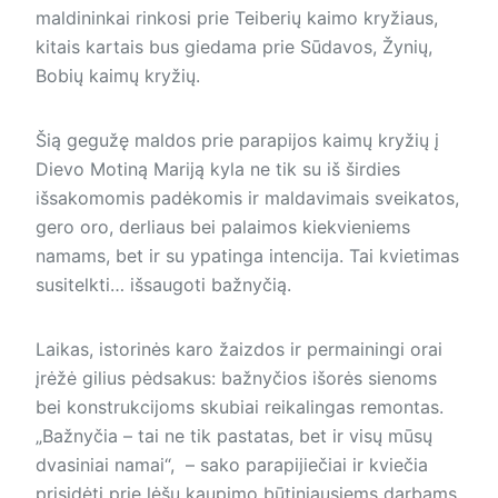
maldininkai rinkosi prie Teiberių kaimo kryžiaus,
kitais kartais bus giedama prie Sūdavos, Žynių,
Bobių kaimų kryžių.
Šią gegužę maldos prie parapijos kaimų kryžių į
Dievo Motiną Mariją kyla ne tik su iš širdies
išsakomomis padėkomis ir maldavimais sveikatos,
gero oro, derliaus bei palaimos kiekvieniems
namams, bet ir su ypatinga intencija. Tai kvietimas
susitelkti… išsaugoti bažnyčią.
Laikas, istorinės karo žaizdos ir permainingi orai
įrėžė gilius pėdsakus: bažnyčios išorės sienoms
bei konstrukcijoms skubiai reikalingas remontas.
„Bažnyčia – tai ne tik pastatas, bet ir visų mūsų
dvasiniai namai“, – sako parapijiečiai ir kviečia
prisidėti prie lėšų kaupimo būtiniausiems darbams