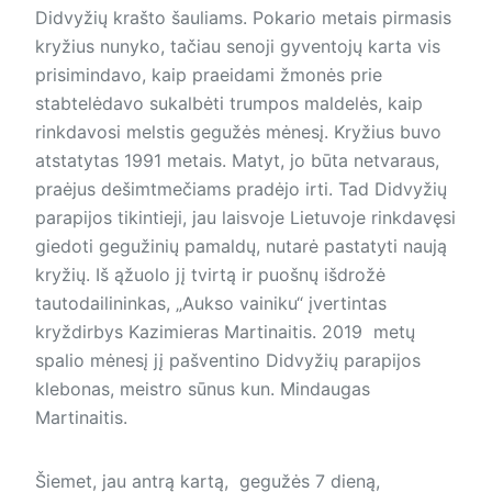
Didvyžių krašto šauliams. Pokario metais pirmasis
kryžius nunyko, tačiau senoji gyventojų karta vis
prisimindavo, kaip praeidami žmonės prie
stabtelėdavo sukalbėti trumpos maldelės, kaip
rinkdavosi melstis gegužės mėnesį. Kryžius buvo
atstatytas 1991 metais. Matyt, jo būta netvaraus,
praėjus dešimtmečiams pradėjo irti. Tad Didvyžių
parapijos tikintieji, jau laisvoje Lietuvoje rinkdavęsi
giedoti gegužinių pamaldų, nutarė pastatyti naują
kryžių. Iš ąžuolo jį tvirtą ir puošnų išdrožė
tautodailininkas, „Aukso vainiku“ įvertintas
kryždirbys Kazimieras Martinaitis. 2019 metų
spalio mėnesį jį pašventino Didvyžių parapijos
klebonas, meistro sūnus kun. Mindaugas
Martinaitis.
Šiemet, jau antrą kartą, gegužės 7 dieną,