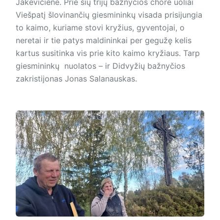
Jakevičienė. Prie šių trijų bažnyčios chore uoliai
Viešpatį šlovinančių giesmininkų visada prisijungia
to kaimo, kuriame stovi kryžius, gyventojai, o
neretai ir tie patys maldininkai per gegužę kelis
kartus susitinka vis prie kito kaimo kryžiaus. Tarp
giesmininkų nuolatos – ir Didvyžių bažnyčios
zakristijonas Jonas Salanauskas.