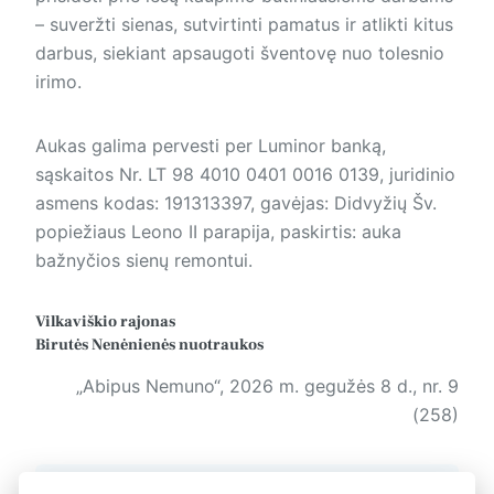
– suveržti sienas, sutvirtinti pamatus ir atlikti kitus
darbus, siekiant apsaugoti šventovę nuo tolesnio
irimo.
Aukas galima pervesti per Luminor banką,
sąskaitos Nr. LT 98 4010 0401 0016 0139, juridinio
asmens kodas: 191313397, gavėjas: Didvyžių Šv.
popiežiaus Leono II parapija, paskirtis: auka
bažnyčios sienų remontui.
Vilkaviškio rajonas
Birutės Nenėnienės nuotraukos
„Abipus Nemuno“, 2026 m. gegužės 8 d., nr. 9
(258)