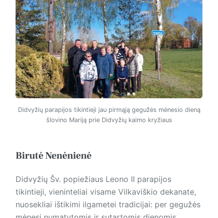
Didvyžių parapijos tikintieji jau pirmąją gegužės mėnesio dieną
šlovino Mariją prie Didvyžių kaimo kryžiaus
Birutė Nenėnienė
Didvyžių Šv. popiežiaus Leono II parapijos
tikintieji, vieninteliai visame Vilkaviškio dekanate,
nuosekliai ištikimi ilgametei tradicijai: per gegužės
mėnesį numatytomis ir sutartomis dienomis