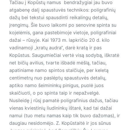
Tačiau į Kopūstų namus bendražygiai jau buvo
atgabenę dalį spaustuvės technikos: poligrafinių
dažų bei tekstui spausdinti reikalingų detalių,
įrengimų. Šie buvo laikomi po senovine spinta su
kojelėmis, gana pastebimoje vietoje, poligrafiniai
dažai – rūsyje. Kai 1973 m. lapkričio 20 d. kilo
vadinamoji „kratų audra“, darė kratą ir pas
Kopūstus. Saugumiečiai vertė visą sodybą, iškratė
net bičių avilius, tvarte išbadė mėšlą, tačiau,
apatiniame namo spintos stalčiuje, per keletą
centimetrų nuo paslėptų spaustuvės detalių,
aptiko namo šeimininkų pinigus, puolė juos
skaičiuoti, o po spinta taip ir nepažvelgė.
Nusileidę į rūsį pamatė poligrafinius dažus, tačiau
vienas kviestinių liudininkų ištarė, kad tai dažai
namui (tuo metu namas kaip tik buvo dažomas), ir
daugiau nesidomėjo. Z. Kopūstaitė ir jos sūnus