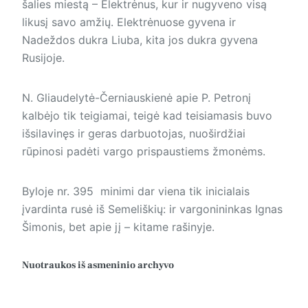
šalies miestą – Elektrėnus, kur ir nugyveno visą
likusį savo amžių. Elektrėnuose gyvena ir
Nadeždos dukra Liuba, kita jos dukra gyvena
Rusijoje.
N. Gliaudelytė-Černiauskienė apie P. Petronį
kalbėjo tik teigiamai, teigė kad teisiamasis buvo
išsilavinęs ir geras darbuotojas, nuoširdžiai
rūpinosi padėti vargo prispaustiems žmonėms.
Byloje nr. 395 minimi dar viena tik inicialais
įvardinta rusė iš Semeliškių: ir vargonininkas Ignas
Šimonis, bet apie jį – kitame rašinyje.
Nuotraukos iš asmeninio archyvo