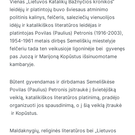
Vienas „Lietuvos Katalikų Bažnyčios kronikos“
leidėjų ir platintojų buvo šviesaus atminimo
politinis kalinys, felčeris, saleziečių vienuolijos
idėjų ir katalikiškos literatūros leidėjas ir
platintojas Povilas (Paulius) Petronis (1916-2003),
1954-1961 metais dirbęs Semeliškių miestelyje
felčeriu tada ten veikusioje ligoninėje bei gyvenęs
pas Juozą ir Marijoną Kopūstus išsinuomotame
kambaryje.
Būtent gyvendamas ir dirbdamas Semeliškėse
Povilas (Paulius) Petronis įsitraukė į švietėjišką
veiklą, katalikiškos literatūros platinimą, pradėjo
organizuoti jos spausdinimą, o į šią veiklą įtraukė
ir Kopūstus.
Maldaknygių, religinės literatūros bei „Lietuvos