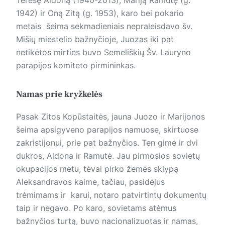
1942) ir Oną Zitą (g. 1953), karo bei pokario
metais šeima sekmadieniais nepraleisdavo šv.
Mišių miestelio bažnyčioje, Juozas iki pat
netikėtos mirties buvo Semeliškių Šv. Lauryno
parapijos komiteto pirmininkas.
Namas prie kryžkelės
Pasak Zitos Kopūstaitės, jauna Juozo ir Marijonos
šeima apsigyveno parapijos namuose, skirtuose
zakristijonui, prie pat bažnyčios. Ten gimė ir dvi
dukros, Aldona ir Ramutė. Jau pirmosios sovietų
okupacijos metu, tėvai pirko žemės sklypą
Aleksandravos kaime, tačiau, pasidėjus
trėmimams ir karui, notaro patvirtintų dokumentų
taip ir negavo. Po karo, sovietams atėmus
bažnyčios turtą, buvo nacionalizuotas ir namas,