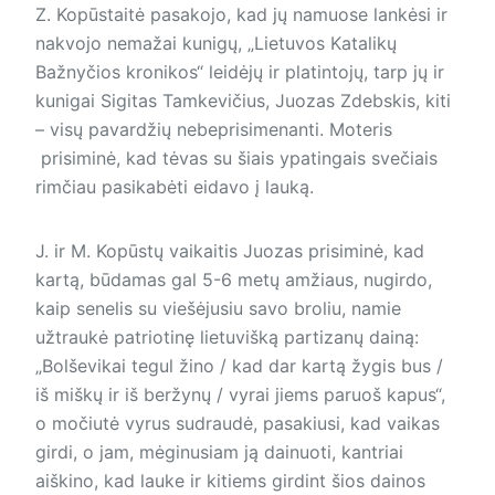
Z. Kopūstaitė pasakojo, kad jų namuose lankėsi ir
nakvojo nemažai kunigų, „Lietuvos Katalikų
Bažnyčios kronikos“ leidėjų ir platintojų, tarp jų ir
kunigai Sigitas Tamkevičius, Juozas Zdebskis, kiti
– visų pavardžių nebeprisimenanti. Moteris
prisiminė, kad tėvas su šiais ypatingais svečiais
rimčiau pasikabėti eidavo į lauką.
J. ir M. Kopūstų vaikaitis Juozas prisiminė, kad
kartą, būdamas gal 5-6 metų amžiaus, nugirdo,
kaip senelis su viešėjusiu savo broliu, namie
užtraukė patriotinę lietuvišką partizanų dainą:
„Bolševikai tegul žino / kad dar kartą žygis bus /
iš miškų ir iš beržynų / vyrai jiems paruoš kapus“,
o močiutė vyrus sudraudė, pasakiusi, kad vaikas
girdi, o jam, mėginusiam ją dainuoti, kantriai
aiškino, kad lauke ir kitiems girdint šios dainos