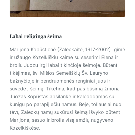
Labai religinga šeima
Marijona Kopūstienė (Zaleckaitė, 1917-2002) gimė
ir užaugo Kozelkiškių kaime su seserimi Elena ir
broliu Juozu irgi labai tikinčioje šeimoje. Būtent
tikėjimas, šv. Mišios Semeliškių Šv. Lauryno
bažnyčioje ir bendruomenės renginiai juos ir
suvedė į šeimą. Tikėtina, kad pas būsimą žmoną
Juozas Kopūstas apsilan­kė ir kalėdodamas su
kunigu po parapijiečių namus. Beje, toliausiai nuo
tėvų Zaleckų namų sukūrusi šeimą išvyko būtent
Marijona, sesuo ir brolis visą amžių nugyveno
Kozelkiškėse.