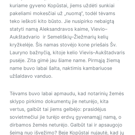
kuriame gyveno Kopūstai, jiems uždėti sunkiai
pakeliami mokesčiai už „nuomą“, todėl tėvams
teko ieškoti kito būsto. Jie nusipirko nebaigtą
statyti namą Aleksandravos kaime, Vievio–
Aukštadvario ir Semeliškių–Žiežmarių kelių
kryžkelėje. Šis namas stovėjo kone priešais Šv.
Lauryno bažnyčią, kitoje kelio Vievis–Aukštadvaris
pusėje. Zita gimė jau šiame name. Pirmąją žiemą
name buvo labai šalta, naktimis kambariuose
užšaldavo vanduo.
Tėvams buvo labai apmaudu, kad notarinių žemės
sklypo pirkimo dokumentų jie neturėjo, kita
vertus, galbūt tai jiems gelbėjo: prasidėjus
sovietmečiui jie turėjo erdvų gyvenamąjį namą, o
dirbamos žemės neturėjo. Galbūt tai ir apsaugojo
šeimą nuo išvežimo? Beje Kopūstai nujautė, kad jų