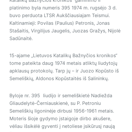
platinimo byla numeris 395 1974 m. rugsėjo 3 d.
buvo perduota LTSR Aukščiausiajam Teismui.
Kaltinamieji: Povilas (Paulius) Petronis, Jonas
Stašaitis, Virgilijus Jaugelis, Juozas Gražys, Nijolė
Sadūnaitė.
15-ajame „Lietuvos Katalikų Bažnyčios kronikos“
tome pateikta daug 1974 metais atliktų liudytojų
apklausų protokolų. Tarp jų – ir Juozo Kopūsto iš
Semeliškių, Aldonos Kopūstaitės iš Salininkų.
Byloje nr. 395 liudijo ir semeliškietė Nadiežda
Gliaudelytė-Černiauskienė, su P. Petroniu
Semeliškių ligoninėje dirbusi 1956-1961 metais.
Moteris šioje gydymo įstaigoje dirbo akušere,
vėliau išsikėlė gyventi į netoliese įsikūrusį naują