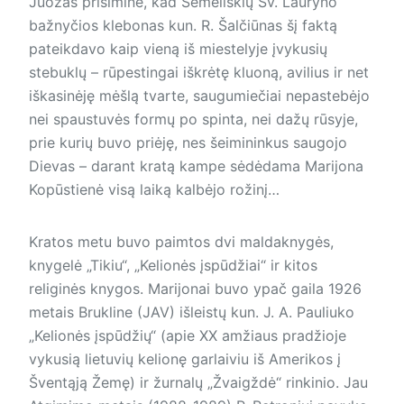
Juozas prisiminė, kad Semeliškių Šv. Lauryno
bažnyčios klebonas kun. R. Šalčiūnas šį faktą
pateikdavo kaip vieną iš miestelyje įvykusių
stebuklų – rūpestingai iškrėtę kluoną, avilius ir net
iškasinėję mėšlą tvarte, saugumiečiai nepastebėjo
nei spaustuvės formų po spinta, nei dažų rūsyje,
prie kurių buvo priėję, nes šeimininkus saugojo
Dievas – darant kratą kampe sėdėdama Marijona
Kopūstienė visą laiką kalbėjo rožinį…
Kratos metu buvo paimtos dvi maldaknygės,
knygelė „Tikiu“, „Kelionės įspūdžiai“ ir kitos
religinės knygos. Marijonai buvo ypač gaila 1926
metais Brukline (JAV) išleistų kun. J. A. Pauliuko
„Kelionės įspūdžių“ (apie XX amžiaus pradžioje
vykusią lietuvių kelionę garlaiviu iš Amerikos į
Šventąją Žemę) ir žurnalų „Žvaigždė“ rinkinio. Jau