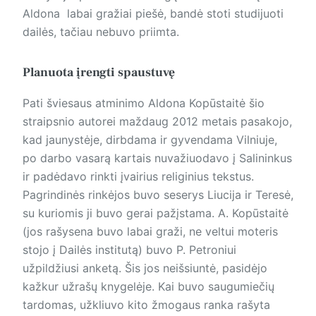
Aldona labai gražiai piešė, bandė stoti studijuoti
dailės, tačiau nebuvo priimta.
Planuota įrengti spaustuvę
Pati šviesaus atminimo Aldona Kopūstaitė šio
straipsnio autorei maždaug 2012 metais pasakojo,
kad jaunystėje, dirbdama ir gyvendama Vilniuje,
po darbo vasarą kartais nuvažiuodavo į Salininkus
ir padėdavo rinkti įvairius religinius tekstus.
Pagrindinės rinkėjos buvo seserys Liucija ir Teresė,
su kuriomis ji buvo gerai pažįstama. A. Kopūstaitė
(jos rašysena buvo labai graži, ne veltui moteris
stojo į Dailės institutą) buvo P. Petroniui
užpildžiusi anketą. Šis jos neišsiuntė, pasidėjo
kažkur užrašų knygelėje. Kai buvo saugumiečių
tardomas, užkliuvo kito žmogaus ran­ka rašyta