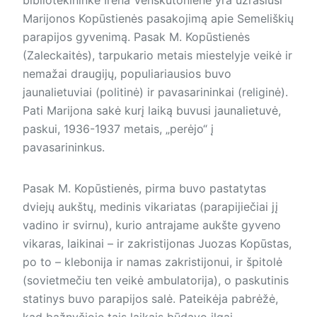
Marijonos Kopūstienės pasakojimą apie Semeliškių
parapijos gyvenimą. Pasak M. Kopūstienės
(Zaleckaitės), tarpukario metais miestelyje veikė ir
nemažai draugijų, populiariausios buvo
jaunalietuviai (politinė) ir pavasarininkai (religinė).
Pati Marijona sakė kurį laiką buvusi jaunalietuvė,
paskui, 1936-1937 metais, „perėjo“ į
pavasarininkus.
Pasak M. Kopūstienės, pirma buvo pastatytas
dviejų aukštų, medinis vikariatas (parapijiečiai jį
vadino ir svirnu), kurio antrajame aukšte gyveno
vikaras, laikinai – ir zakristijonas Juozas Kopūstas,
po to – klebonija ir namas zakristijonui, ir špitolė
(sovietmečiu ten veikė ambulatorija), o paskutinis
statinys buvo parapijos salė. Pateikėja pabrėžė,
kad bažnyčioje tais laikais būdavo ilgai