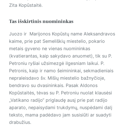
Zita Kopūstaitė.
Tas išskirtinis nuomininkas
Juozo ir Marijonos Kopūstų name Aleksandravos
kaime, prie pat Semeliškių miestelio, pokario
metais gyveno ne vienas nuomininkas
(kvatierantas, kaip sakydavo anuomet), tik su P.
Petroniu ryšiai užsimezgė ilgesniam laikui. P.
Petronis, kaip ir namo šeimininkai, sekmadieniais
nepraleisdavo šv. Mišių miestelio bažnyčioje,
bendravo su dvasininkais. Pasak Aldonos
Kopūstaitės, tėvas su P. Petroniu nuolat klausėsi
„Vatikano radijo“ priglaudę ausį prie pat radijo
aparato, nepaisydami trukdymų, nuspėdami dalį
teksto, mama padėdavo jam susisiūti ar suadyti
drabužius.