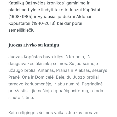
Katalikų Bažnyčios kronikos“ gaminimo ir
platinimo byloje liudyti teko ir Juozui Kopūstui
(1908-1985) ir vyriausiai jo dukrai Aldonai
Kopūstaitei (1940-2013) bei dar porai
semeliškiečių.
Juozas atvyko su kunigu
Juozas Kopūstas buvo kilęs iš Kruonio, iš
daugiavaikės ūkininkų šeimos. Su juo šeimoje
užaugo broliai Antanas, Pranas ir Aleksas, seserys
Pranė, Ona ir Domicelė. Beje, du Juozo broliai
tarnavo kariuomenėje, ir abu numirė. Pagrindinė
priežastis – jie nešiojo tą pačią uniformą, o tada
siautė šiltinė.
Kaip religingos šeimos vaikas Juozas tarnavo