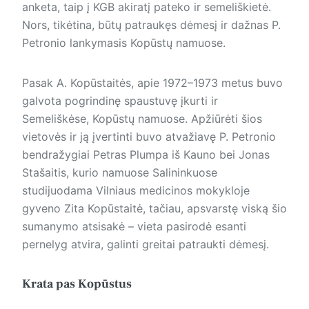
anketa, taip į KGB akiratį pateko ir semeliškietė.
Nors, tikėtina, būtų patraukęs dėmesį ir dažnas P.
Petronio lankymasis Kopūstų namuose.
Pasak A. Kopūstaitės, apie 1972–1973 metus buvo
galvota pogrindinę spaustuvę įkurti ir
Semeliškėse, Kopūstų namuose. Apžiūrėti šios
vietovės ir ją įvertinti buvo atvažiavę P. Petronio
bendražygiai Petras Plumpa iš Kauno bei Jonas
Stašaitis, kurio namuose Salininkuose
studijuodama Vilniaus medicinos mokykloje
gyveno Zita Kopūstaitė, tačiau, apsvarstę viską šio
sumanymo atsisakė – vieta pasirodė esanti
pernelyg atvira, galinti greitai patraukti dėmesį.
Krata pas Kopūstus