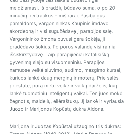
meldžiamasi. Iš pradžių būdavo suma, o po 20
minučių pertraukos – mišparai. Pasibaigus
pamaldoms, vargonininkas Kaupinis imdavo
akordeoną ir visi sugužėdavę į parapijos salę.
Vargonininko žmona buvusi gera šokėja, ji
pradėdavo šokius. Po poros valandų visi ramiai
išsiskirstydavę. Taip parapijiečiai katalikišką
gyvenimą siejo su visuomeniniu. Parapijos
namuose veikė siuvimo, audimo, mezgimo kursai,
kuriuos lankė daug merginų ir moterų. Prie salės,
priestate, porą metų veikė ir vaikų darželis, kurį
lankė tuometinių inteligentų vaikai. Ten juos mokė
žegnotis, maldelių, eilėraštukų. Jį lankė ir vyriausia
Juozo ir Marijonos Kopūstų dukra Aldona.
Marijona ir Juozas Kopūstai užaugino tris dukras:
Teresę Aldoną (1940-2013), Mariją Ramutę (g.