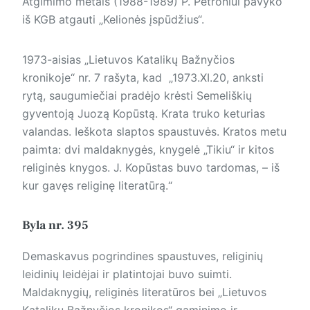
Atgimimo metais (1988-1989) P. Petroniui pavyko
iš KGB atgauti „Kelionės įspūdžius“.
1973-aisias „Lietuvos Katalikų Bažnyčios
kronikoje“ nr. 7 rašyta, kad „1973.XI.20, anksti
rytą, saugumiečiai pradėjo krėsti Semeliškių
gyventoją Juozą Kopūstą. Krata truko keturias
valandas. Ieškota slaptos spaustuvės. Kratos metu
paimta: dvi maldaknygės, knygelė „Tikiu“ ir kitos
religinės knygos. J. Kopūstas buvo tardomas, – iš
kur gavęs religinę literatūrą.“
Byla nr. 395
Demaskavus pogrindines spaustuves, religinių
leidinių leidėjai ir platintojai buvo suimti.
Maldaknygių, religinės literatūros bei „Lietuvos
Katalikų Bažnyčios kronikos“ gaminimo ir