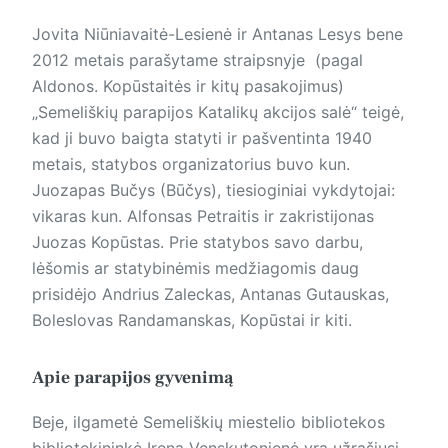
Jovita Niūniavaitė-Lesienė ir Antanas Lesys bene
2012 metais parašytame straipsnyje (pagal
Aldonos. Kopūstaitės ir kitų pasakojimus)
„Semeliškių parapijos Katalikų akcijos salė“ teigė,
kad ji buvo baigta statyti ir pašventinta 1940
metais, statybos organizatorius buvo kun.
Juozapas Bučys (Būčys), tiesioginiai vykdytojai:
vikaras kun. Alfonsas Petraitis ir zakristijonas
Juozas Kopūstas. Prie statybos savo darbu,
lėšomis ar statybinėmis medžiagomis daug
prisidėjo Andrius Zaleckas, Antanas Gutauskas,
Boleslovas Randamanskas, Kopūstai ir kiti.
Apie parapijos gyvenimą
Beje, ilgametė Semeliškių miestelio bibliotekos
bibliotekininkė Irena Venskutonienė yra užrašiusi