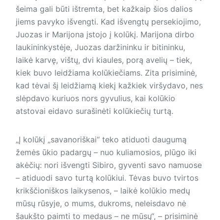
šeima gali būti ištremta, bet kažkaip šios dalios
jiems pavyko išvengti. Kad išvengtų persekiojimo,
Juozas ir Marijona įstojo į kolūkį. Marijona dirbo
laukininkystėje, Juozas daržininku ir bitininku,
laikė karvę, vištų, dvi kiaules, porą avelių – tiek,
kiek buvo leidžiama kolūkiečiams. Zita prisiminė,
kad tėvai šį leidžiamą kiekį kažkiek viršydavo, nes
slėpdavo kuriuos nors gyvulius, kai kolūkio
atstovai eidavo surašinėti kolūkiečių turtą.
„Į kolūkį „savanoriškai“ teko atiduoti daugumą
žemės ūkio padargų – nuo kuliamosios, plūgo iki
akėčių: nori išvengti Sibiro, gyventi savo namuose
– atiduodi savo turtą kolūkiui. Tėvas buvo tvirtos
krikščioniškos laikysenos, – laikė kolūkio medų
mūsų rūsyje, o mums, dukroms, neleisdavo nė
šaukšto paimti to medaus – ne mūsų“, – prisiminė