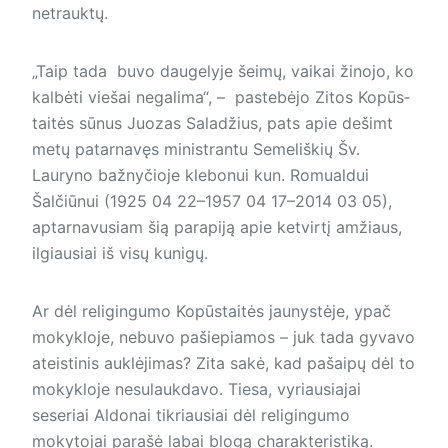
netrauktų.
„Taip tada buvo daugelyje šeimų, vaikai žinojo, ko
kalbėti viešai negalima“, – pastebėjo Zitos Ko­pūs­
taitės sūnus Juozas Saladžius, pats apie dešimt
metų patarnavęs ministrantu Semeliškių Šv.
Lauryno bažnyčioje klebonui kun. Romualdui
Šalčiūnui (1925 04 22–1957 04 17–2014 03 05),
aptarnavusiam šią parapiją apie ketvirtį amžiaus,
ilgiausiai iš visų kunigų.
Ar dėl religingumo Kopūstaitės jaunystėje, ypač
mokykloje, nebuvo pašiepiamos – juk tada gyvavo
ateistinis auklėjimas? Zita sakė, kad pašaipų dėl to
mokykloje nesulaukdavo. Tiesa, vyriausiajai
seseriai Aldonai tikriausiai dėl religingumo
mokytojai parašė labai blogą charakteristiką.