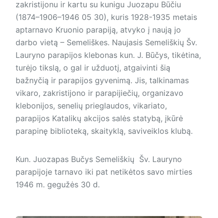
zakristijonu ir kartu su kunigu Juozapu Būčiu
(1874–­1906–1946 05 30), kuris 1928-1935 metais
aptarnavo Kruonio parapiją, atvyko į naują jo
darbo vietą – Semeliškes. Naujasis Semeliškių Šv.
Lauryno parapijos klebonas kun. J. Būčys, tikėtina,
turėjo tikslą, o gal ir užduotį, atgaivinti šią
bažnyčią ir parapijos gyvenimą. Jis, talkinamas
vikaro, zakristijono ir parapijiečių, organizavo
klebonijos, senelių prieglaudos, vikariato,
parapijos Katalikų akcijos salės statybą, įkūrė
parapinę biblioteką, skaityklą, saviveiklos klubą.
Kun. Juozapas Bučys Semeliškių Šv. Lauryno
parapijoje tarnavo iki pat netikėtos savo mirties
1946 m. gegužės 30 d.