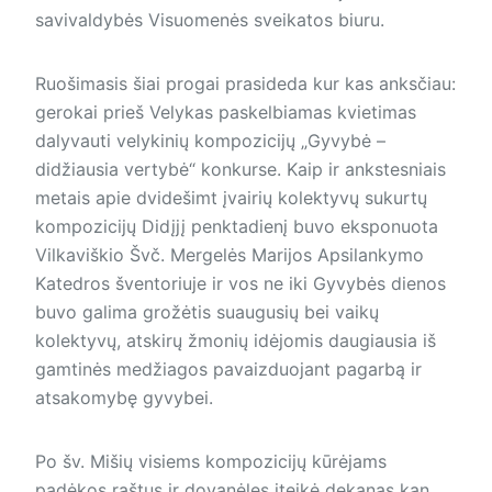
savivaldybės Visuomenės sveikatos biuru.
Ruošimasis šiai progai prasideda kur kas anksčiau:
gerokai prieš Velykas paskelbiamas kvietimas
dalyvauti velykinių kompozicijų „Gyvybė –
didžiausia vertybė“ konkurse. Kaip ir ankstesniais
metais apie dvidešimt įvairių kolektyvų sukurtų
kompozicijų Didįjį penktadienį buvo eksponuota
Vilkaviškio Švč. Mergelės Marijos Apsilankymo
Katedros šventoriuje ir vos ne iki Gyvybės dienos
buvo galima grožėtis suaugusių bei vaikų
kolektyvų, atskirų žmonių idėjomis daugiausia iš
gamtinės medžiagos pavaizduojant pagarbą ir
atsakomybę gyvybei.
Po šv. Mišių visiems kompozicijų kūrėjams
padėkos raštus ir dovanėles įteikė dekanas kan.