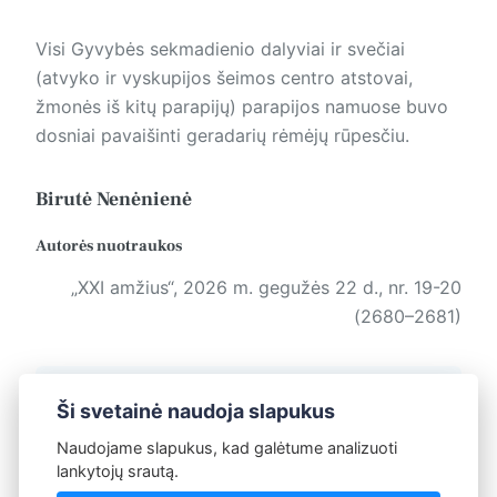
Visi Gyvybės sekmadienio dalyviai ir svečiai
(atvyko ir vyskupijos šeimos centro atstovai,
žmonės iš kitų parapijų) parapijos namuose buvo
dosniai pavaišinti geradarių rėmėjų rūpesčiu.
Birutė Nenėnienė
Autorės nuotraukos
„XXI amžius“, 2026 m. gegužės 22 d., nr. 19-20
(2680–2681)
Žymos:
Katalikų bendruomenėse
Ši svetainė naudoja slapukus
Naudojame slapukus, kad galėtume analizuoti
lankytojų srautą.