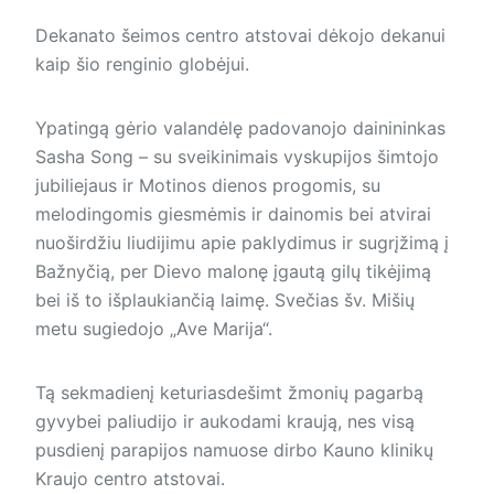
Dekanato šeimos centro atstovai dėkojo dekanui
kaip šio renginio globėjui.
Ypatingą gėrio valandėlę padovanojo dainininkas
Sasha Song – su sveikinimais vyskupijos šimtojo
jubiliejaus ir Motinos dienos progomis, su
melodingomis giesmėmis ir dainomis bei atvirai
nuoširdžiu liudijimu apie paklydimus ir sugrįžimą į
Bažnyčią, per Dievo malonę įgautą gilų tikėjimą
bei iš to išplaukiančią laimę. Svečias šv. Mišių
metu sugiedojo „Ave Marija“.
Tą sekmadienį keturiasdešimt žmonių pagarbą
gyvybei paliudijo ir aukodami kraują, nes visą
pusdienį parapijos namuose dirbo Kauno klinikų
Kraujo centro atstovai.