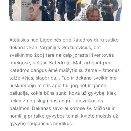
Atėjusius nuo Ligoninės prie Katedros durų sutiko
dekanas kan. Virginijus Gražulevičius, bet
sveikinimo žodį tarė ne kaip įprastai šventovės
prieigose, bet jau Katedroje. Mat, artėjant prie
Katedros dangus ėmė maišytis su žeme – žmones
talžė vėjas, šlapdriba… Tad ir dekano sveikinime
nuskambėjo mintis apie tai, jog net ir gamta
paliudija, kokia būna sunki kova už gyvybę, kiek
reikia žmogiškųjų pastangų ir dieviškosios
palaimos. Dekanas savo aukotose šv. Mišiose ir
homiliją pritaikė gyvybės temai, kvietė melstis už
gyvybę saugančius medikus.