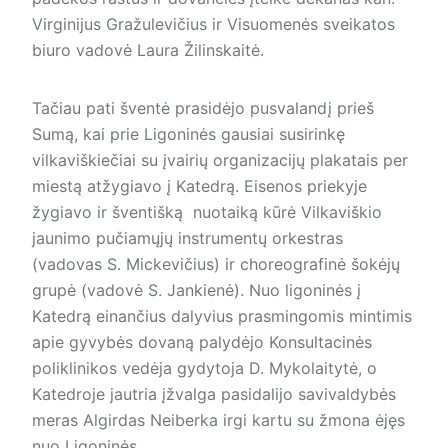
Virginijus Gražulevičius ir Visuomenės svei­katos
biuro vadovė Laura Žilinskaitė.
Tačiau pati šventė prasidėjo pusvalandį prieš
Sumą, kai prie Ligoninės gausiai susirinkę
vilkaviškiečiai su įvairių organizacijų plakatais per
miestą atžygiavo į Katedrą. Eisenos priekyje
žygiavo ir šventišką nuotaiką kūrė Vilkaviškio
jaunimo pučiamųjų instrumentų orkestras
(vadovas S. Mickevičius) ir choreografinė šokėjų
grupė (vadovė S. Jankienė). Nuo ligoninės į
Katedrą einančius dalyvius prasmingomis mintimis
apie gyvybės dovaną palydėjo Konsultacinės
poliklinikos vedėja gydytoja D. Mykolaitytė, o
Katedroje jautria įžvalga pasidalijo savivaldybės
meras Algirdas Neiberka irgi kartu su žmona ėjęs
nuo Ligoninės.