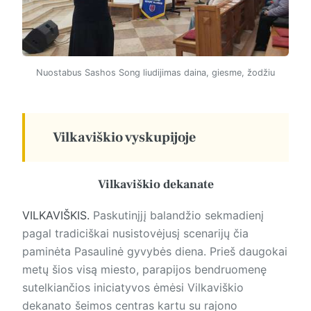
Nuostabus Sashos Song liudijimas daina, giesme, žodžiu
Vilkaviškio vyskupijoje
Vilkaviškio dekanate
VILKAVIŠKIS.
Paskutinįjį balandžio sekmadienį
pagal tradiciškai nusistovėjusį scenarijų čia
paminėta Pasaulinė gyvybės diena. Prieš daugokai
metų šios visą miesto, parapijos bendruomenę
sutelkiančios iniciatyvos ėmėsi Vilkaviškio
dekanato šeimos centras kartu su rajono