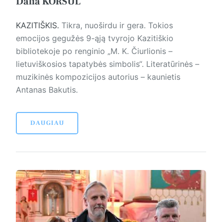
Dalia KORŠUL
KAZITIŠKIS.
Tikra, nuoširdu ir gera. Tokios
emocijos gegužės 9-ąją tvyrojo Kazitiškio
bibliotekoje po renginio „M. K. Čiurlionis –
lietuviškosios tapatybės simbolis“. Literatūrinės –
muzikinės kompozicijos autorius – kaunietis
Antanas Bakutis.
DAUGIAU