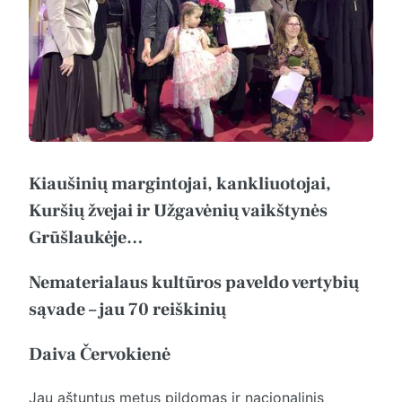
Kiaušinių margintojai, kankliuotojai,
Kuršių žvejai ir Užgavėnių vaikštynės
Grūšlaukėje…
Nematerialaus kultūros paveldo vertybių
sąvade – jau 70 reiškinių
Daiva Červokienė
Jau aštuntus metus pildomas ir nacionalinis