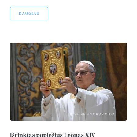
DAUGIAU
Išrinktas popiežius Leonas XIV