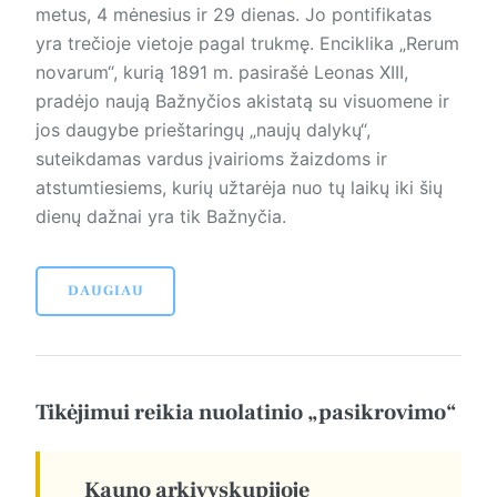
metus, 4 mėnesius ir 29 dienas. Jo pontifikatas
yra trečioje vietoje pagal trukmę. Enciklika „Rerum
novarum“, kurią 1891 m. pasirašė Leonas XIII,
pradėjo naują Bažnyčios akistatą su visuomene ir
jos daugybe prieštaringų „naujų dalykų“,
suteikdamas vardus įvairioms žaizdoms ir
atstumtiesiems, kurių užtarėja nuo tų laikų iki šių
dienų dažnai yra tik Bažnyčia.
DAUGIAU
Tikėjimui reikia nuolatinio „pasikrovimo“
Kauno arkivyskupijoje