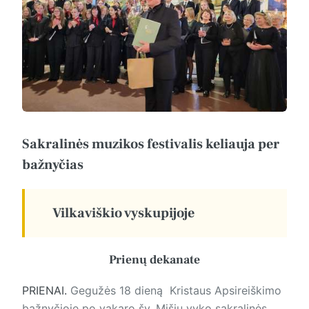
Sakralinės muzikos festivalis keliauja per
bažnyčias
Vilkaviškio vyskupijoje
Prienų dekanate
PRIENAI.
Gegužės 18 dieną Kristaus Apsireiškimo
bažnyčioje po vakaro šv. Mišių vyko sakralinės