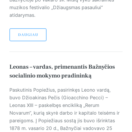
muzikos festivalio „Džiaugsmas pasauliui“
atidarymas.
DAUGIAU
Leonas – vardas, primenantis Bažnyčios
socialinio mokymo pradininką
Paskutinis Popiežius, pasirinkęs Leono vardą,
buvo Džioakinas Pečis (Gioacchino Pecci) –
Leonas XIII – paskelbęs encikliką „Rerum
Novarum“, kurią skyrė darbo ir kapitalo teisėms ir
pareigoms. Į Popiežiaus sostą jis buvo išrinktas
1878 m. vasario 20 d., Bažnyčiai vadovavo 25