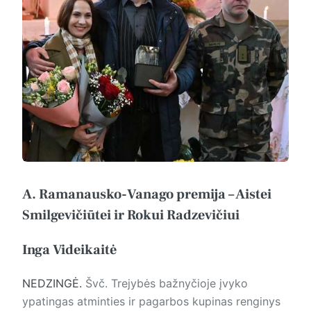
A. Ramanausko-Vanago premija – Aistei
Smilgevičiūtei ir Rokui Radzevičiui
Inga Videikaitė
NEDZINGĖ.
Švč. Trejybės bažnyčioje įvyko
ypatingas atminties ir pagarbos kupinas renginys