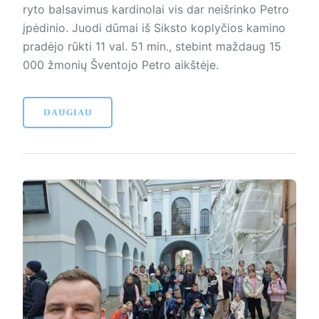
ryto balsavimus kardinolai vis dar neišrinko Petro
įpėdinio. Juodi dūmai iš Siksto koplyčios kamino
pradėjo rūkti 11 val. 51 min., stebint maždaug 15
000 žmonių Šventojo Petro aikštėje.
DAUGIAU