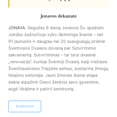
Jonavos dekanate
JONAVA.
Gegužės 9 dieną Jonavos Šv. apaštalo
Jokūbo bažnyčioje vyko iškilminga šventė – net
91 jaunuolis ir daugiau nei 20 suaugusiųjų priėmė
Šventosios Dvasios dovaną per Sutvirtinimo
sakramentą. Sutvirtinimas – tai tarsi dvasinė
„renovacija“, kurioje Šventoji Dvasia, kaip trečiasis
Švenčiausiosios Trejybės asmuo, sustiprina žmogų
tikėjimo kelionėje. Jauni žmonės šiame etape
siekia atpažinti Dievo ženklus savo gyvenime,
augti tikėjime ir patirti bendrystę.
DAUGIAU