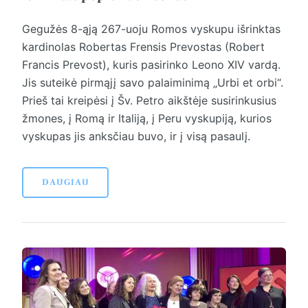
Gegužės 8-ąją 267-uoju Romos vyskupu išrinktas
kardinolas Robertas Frensis Prevostas (Robert
Francis Prevost), kuris pasirinko Leono XIV vardą.
Jis suteikė pirmąjį savo palaiminimą „Urbi et orbi“.
Prieš tai kreipėsi į Šv. Petro aikštėje susirinkusius
žmones, į Romą ir Italiją, į Peru vyskupiją, kurios
vyskupas jis anksčiau buvo, ir į visą pasaulį.
DAUGIAU