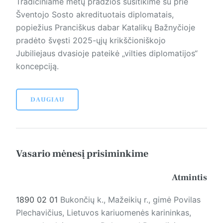
Tradiciniame metų pradžios susitikime su prie
Šventojo Sosto akredituotais diplomatais,
popiežius Pranciškus dabar Katalikų Bažnyčioje
pradėto švęsti 2025-ųjų krikščioniškojo
Jubiliejaus dvasioje pateikė „vilties diplomatijos“
koncepciją.
DAUGIAU
Vasario mėnesį prisiminkime
Atmintis
1890 02 01
Bukončių k., Mažeikių r., gimė Povilas
Plechavičius, Lietuvos kariuomenės karininkas,