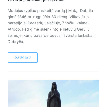
Motiejus (vėliau pasikeitė vardą į Matą) Dabrila
gimė 1846 m. rugpjūčio 30 dieną Vilkaviškio
parapijoje, Paežerių valsčiuje, Znočkų kaime.
Atrodo, kad gimė sulenkintoje lietuvių Gerulių
šeimoje, kurių pavardė buvusi išversta lenkiškai:
Dobryłło.
DAUGIAU