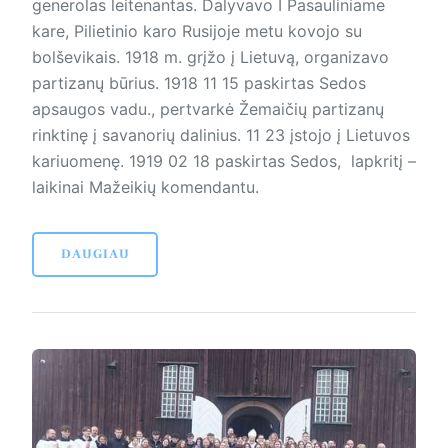
generolas leitenantas. Dalyvavo I Pasauliniame
kare, Pilietinio karo Rusijoje metu kovojo su
bolševikais. 1918 m. grįžo į Lietuvą, organizavo
partizanų būrius. 1918 11 15 paskirtas Sedos
apsaugos vadu., pertvarkė Žemaičių partizanų
rinktinę į savanorių dalinius. 11 23 įstojo į Lietuvos
kariuomenę. 1919 02 18 paskirtas Sedos, lapkritį –
laikinai Mažeikių komendantu.
DAUGIAU