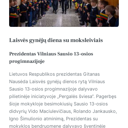
Laisvės gynėjų diena su moksleiviais
Prezidentas Vilniaus Sausio 13-osios
progimnazijoje
Lietuvos Respublikos preziden­tas Gitanas
Nausėda Laisvės gynėjų dienos rytą Vilniaus
Sausio 13-osios progimnazijoje dalyvavo
pilietinėje iniciatyvoje „Pergalės šviesa“. Pagerbęs
šioje mokykloje besimokiusių Sausio 13-osios
didvyrių Vido Maciulevičiaus, Rolando Jankausko,
Igno Šimulionio atminimą, Pre­zi­den­tas su
mokyklos bendruomene dalyvavo šventinėje