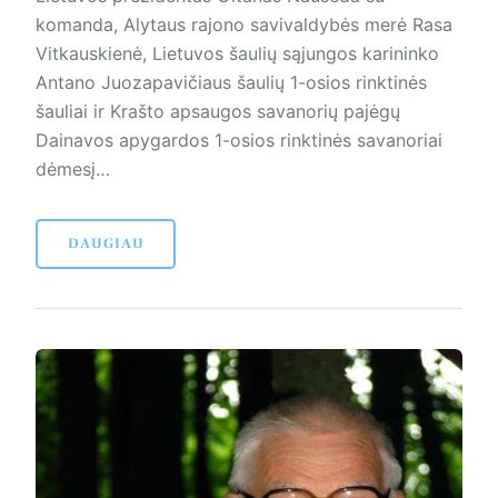
komanda, Alytaus rajono savivaldybės merė Rasa
Vitkauskienė, Lietuvos šaulių sąjungos karininko
Antano Juozapavičiaus šaulių 1-osios rinktinės
šauliai ir Krašto apsaugos savanorių pajėgų
Dainavos apygardos 1-osios rinktinės savanoriai
dėmesį…
DAUGIAU