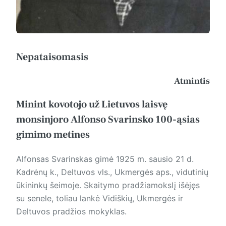
Nepataisomasis
Atmintis
Minint kovotojo už Lietuvos laisvę
monsinjoro Alfonso Svarinsko 100-ąsias
gimimo metines
Alfonsas Svarinskas gimė 1925 m. sausio 21 d.
Kadrėnų k., Deltuvos vls., Ukmergės aps., vidutinių
ūkininkų šeimoje. Skaitymo pradžiamokslį išėjęs
su senele, toliau lankė Vidiškių, Ukmergės ir
Deltuvos pradžios mokyklas.