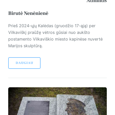
Atmintis
Birutė Nenėnienė
Prieš 2024-ųjų Kalėdas (gruodžio 17-ąją) per
Vilkaviškį praūžę vėtros gūsiai nuo aukšto
postamento Vilkaviškio miesto kapinėse nuvertė
Marijos skulptūrą.
DAUGIAU