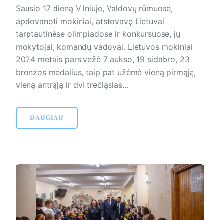
Sausio 17 dieną Vilniuje, Valdovų rūmuose,
apdovanoti mo­kiniai, atstovavę Lie­tuvai
tarptautinėse olimpiadose ir konkursuose, jų
mokytojai, komandų vadovai. Lietuvos mokiniai
2024 metais parsivežė 7 aukso, 19 sidabro, 23
bronzos medalius, taip pat užėmė vieną pirmąją,
vieną antrąją ir dvi trečiąsias…
DAUGIAU