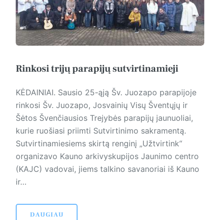
Rinkosi trijų parapijų sutvirtinamieji
KĖDAINIAI. Sausio 25-ąją Šv. Juo­zapo parapijoje
rinkosi Šv. Juozapo, Josvainių Visų Šventųjų ir
Šėtos Švenčiausios Trejybės parapijų jaunuoliai,
kurie ruošiasi priimti Sutvirtinimo sakramentą.
Sutvirtinamiesiems skirtą renginį „Užtvirtink“
organizavo Kauno arkivyskupijos Jaunimo centro
(KAJC) vadovai, jiems talkino savanoriai iš Kauno
ir…
DAUGIAU