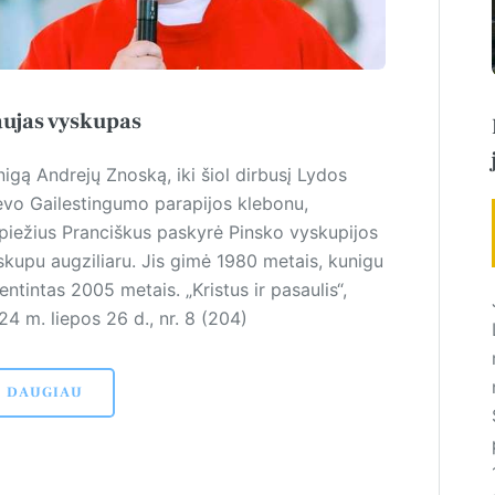
ujas vyskupas
igą Andrejų Znoską, iki šiol dirbusį Lydos
evo Gailestingumo parapijos klebonu,
piežius Pranciškus paskyrė Pinsko vys­kupijos
skupu augziliaru. Jis gimė 1980 metais, kunigu
en­tintas 2005 metais. „Kristus ir pasaulis“,
4 m. liepos 26 d., nr. 8 (204)
DAUGIAU