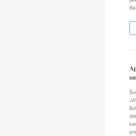
Ba
Ap
sm
Šv
JA
But
di
ka
pr