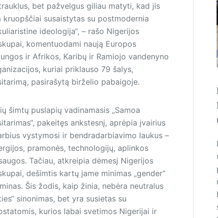
rauklus, bet pažvelgus giliau matyti, kad jis
a kruopščiai susaistytas su postmodernia
uliaristine ideologija“, – rašo Nigerijos
skupai, komentuodami naują Europos
jungos ir Afrikos, Karibų ir Ramiojo vandenyno
anizacijos, kuriai priklauso 79 šalys,
itarimą, pasirašytą birželio pabaigoje.
lių šimtų puslapių vadinamasis „Samoa
itarimas“, pakeitęs ankstesnį, aprėpia įvairius
arbius vystymosi ir bendradarbiavimo laukus –
ergijos, pramonės, technologijų, aplinkos
saugos. Ta­čiau, atkreipia dėmesį Nigerijos
skupai, dešimtis kartų jame minimas „gender“
minas. Šis žodis, kaip žinia, nebėra neutralus
ties“ sinonimas, bet yra susietas su
statomis, kurios labai svetimos Nigerijai ir