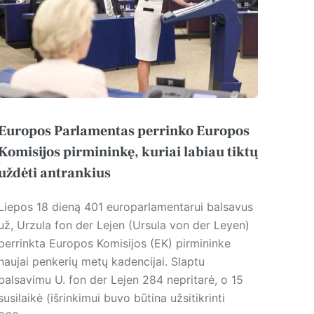
Europos Parlamentas perrinko Europos
Komisijos pirmininkę, kuriai labiau tiktų
uždėti antrankius
Liepos 18 dieną 401 europarlamentarui balsavus
už, Urzula fon der Lejen (Ursula von der Leyen)
perrinkta Europos Komisijos (EK) pirmininke
naujai penkerių metų kadencijai. Slaptu
balsavimu U. fon der Lejen 284 nepritarė, o 15
susilaikė (išrinkimui buvo būtina užsitikrinti