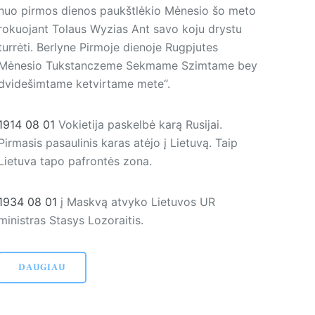
nuo pirmos dienos paukštlėkio Mėnesio šo meto
rokuojant Tolaus Wyzias Ant savo koju drystu
turrėti. Berlyne Pirmoje dienoje Rugpjutes
Mėnesio Tukstanczeme Sekmame Szimtame bey
dvidešimtame ketvirtame mete“.
1914 08 01
Vokietija paskelbė karą Rusijai.
Pirmasis pasaulinis karas atėjo į Lietuvą. Taip
Lietuva tapo pafrontės zona.
1934 08 01
į Maskvą atvyko Lietuvos UR
ministras Stasys Lozoraitis.
DAUGIAU