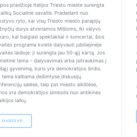
pos pradžioje Italijos Triesto mieste surengta
talikų Socialinė savaitė. Pradedant nuo
styvo ryto, kai visų Triesto miesto parapijų
žnyčių durys atveriamos Mišioms, iki vėlyvo
aro, kai baigiasi spektakliai ir koncertai, šios
aitės programa kvietė dalyvauti jubiliejinėje
aitės laidoje: ji surengta jau 50-ąjį kartą. Jos
emetinė tema – dalyvavimas arba įsitraukimas į
šąjį gyvenimą, kuris yra demokratijos širdis.
a tema kalbama dešimtyse diskusijų
ferencijų salėse, taip pat miesto aikštėse,
rios yra demokratijos simbolis nuo antikinės
ikijos laikų.
DAUGIAU