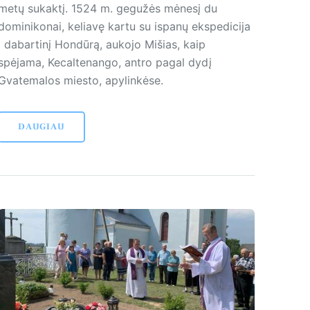
metų sukaktį. 1524 m. gegužės mėnesį du
dominikonai, keliavę kartu su ispanų ekspedicija
į dabartinį Hondūrą, aukojo Mišias, kaip
spėjama, Kecaltenango, antro pagal dydį
Gvatemalos miesto, apy­linkėse.
DAUGIAU