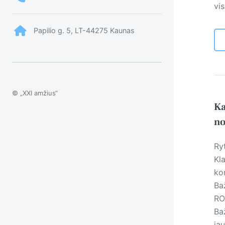
vi
Papilio g. 5, LT-44275 Kaunas
© „XXI amžius“
Ka
no
Ry
Kl
ko
Ba
RO
Baž
ja