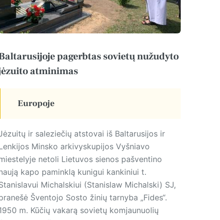
Baltarusijoje pagerbtas sovietų nužudyto
jėzuito atminimas
Europoje
Jėzuitų ir saleziečių atstovai iš Baltarusijos ir
Lenkijos Minsko arkivyskupijos Vyšniavo
miestelyje netoli Lietuvos sienos pašventino
naują kapo paminklą kunigui kan­kiniui t.
Stanislavui Michalskiui (Stanislaw Michalski) SJ,
pranešė Šventojo Sosto žinių tarnyba „Fides“.
1950 m. Kūčių vakarą sovietų komjaunuolių