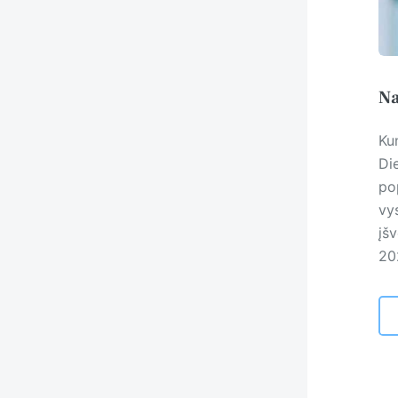
Na
Kun
Di
po
vy
įšv
202