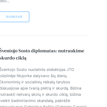
360…
DAUGIAU
Šventojo Sosto diplomatas: nutraukime
skurdo ciklą
Šventojo Sosto nuolatinis stebėtojas JTO
būstinėje Niujorke dalyvavo šių dienų
Ekonominių ir socialinių reikalų tarybos
diskusijose apie tvarią plėtrą ir skurdą. Būtina
nutraukti netvarų skolų ir skurdo ciklą, būtina
įveikti badmiriavimo skandalą, pabrėžė
arkivyskupas Gabrielius Kačija (Gabriele Caccia).