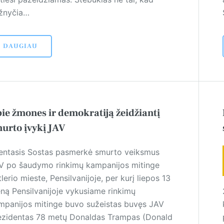
žnyčia…
DAUGIAU
ie žmones ir demokratiją žeidžiantį
urto įvykį JAV
entasis Sostas pasmerkė smurto veiksmus
V po šaudymo rinkimų kampanijos mitinge
lerio mieste, Pensilvanijoje, per kurį liepos 13
eną Pensilvanijoje vykusiame rinkimų
mpanijos mitinge buvo sužeistas buvęs JAV
ezidentas 78 metų Donaldas Trampas (Donald