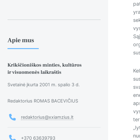
pat
yr
sek
vy
Są
Apie mus
org
sus
Krikščioniškos minties, kultūros
Ke
ir visuomenės laikraštis
sus
Svetainė įkurta 2001 m. spalio 3 d.
sv
en
Redaktorius ROMAS BACEVIČIUS
ap
vy
redaktorius@xxiamzius.lt
ter
„ly
nuo
+370 63639793