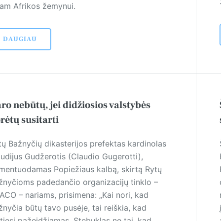
sam Afrikos žemynui.
DAUGIAU
ro nebūtų, jei didžiosios valstybės
rėtų susitarti
tų Bažnyčių dikasterijos prefektas kardinolas
audijus Gudžerotis (Claudio Gugerotti),
mentuodamas Popiežiaus kalbą, skirtą Rytų
žnyčioms padedančio organizacijų tinklo –
ACO – nariams, prisimena: „Kai nori, kad
nyčia būtų tavo pusėje, tai reiškia, kad
utiesi pažeidžiamas. Stebuklas ne tai, kad