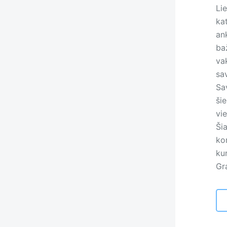
Lie
ka
ank
ba
vak
sav
Sav
ši
vie
Ši
kon
ku
Gra