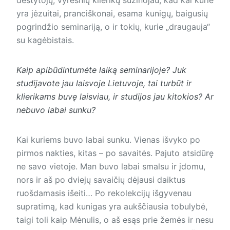
yra jėzuitai, pranciškonai, esama kunigų, baigusių
pogrindžio seminariją, o ir tokių, kurie „draugauja“
su kagėbistais.
Kaip apibūdintumėte laiką seminarijoje? Juk
studijavote jau laisvoje Lietuvoje, tai turbūt ir
klierikams buvę laisviau, ir studijos jau kitokios? Ar
nebuvo labai sunku?
Kai kuriems buvo labai sunku. Vienas išvyko po
pirmos nakties, kitas – po savaitės. Pajuto atsidūrę
ne savo vietoje. Man buvo labai smalsu ir įdomu,
nors ir aš po dviejų savaičių dėjausi daiktus
ruošdamasis išeiti… Po rekolekcijų išgyvenau
supratimą, kad kunigas yra aukščiausia tobulybė,
taigi toli kaip Mėnulis, o aš esąs prie žemės ir nesu