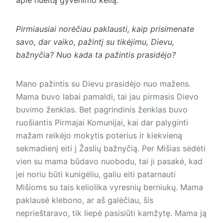
Pirmiausiai norėčiau paklausti, kaip prisimenate
savo, dar vaiko, pažintį su tikėjimu, Dievu,
bažnyčia? Nuo kada ta pažintis prasidėjo?
Mano pažintis su Dievu prasidėjo nuo mažens.
Mama buvo labai pamaldi, tai jau pirmasis Dievo
buvimo ženklas. Bet pagrindinis ženklas buvo
ruošiantis Pirmajai Komunijai, kai dar palyginti
mažam reikėjo mokytis poterius ir kiekvieną
sekmadienį eiti į Žaslių bažnyčią. Per Mišias sėdėti
vien su mama būdavo nuobodu, tai ji pasakė, kad
jei noriu būti kunigėliu, galiu eiti patarnauti
Mišioms su tais keliolika vyresnių berniukų. Mama
paklausė klebono, ar aš galėčiau, šis
neprieštaravo, tik liepė pasisiūti kamžytę. Mama ją