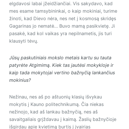
elgdavosi labai įžeidžiančiai. Vis sakydavo, kad
mes esame tamsybininkai, o kaip mokiniai, turime
žinoti, kad Dievo nėra, nes net į kosmosą skridęs
Gagarinas jo nematė… Buvo mamą pasikvietę. Ji
pasakė, kad kol vaikas yra nepilnametis, jis turi
klausyti tėvų.
Jūsų paskutiniais mokslo metais kartu su tauta
patyrėte Atgimimą. Kiek tas jautėsi mokykloje ir
kaip tada mokytojai vertino bažnyčią lankančius
mokinius?
Nežinau, nes aš po aštuonių klasių išvykau
mokytis į Kauno politechnikumą. Čia niekas
nežinojo, kad aš lankau bažnyčią, nes aš
savaitgaliais grįždavau į kaimą. Žaslių bažnyčioje
išgirdau apie kvietimą burtis į įvairias