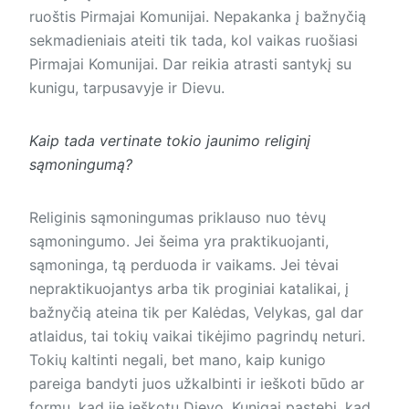
ruoštis Pirmajai Komunijai. Nepakanka į bažnyčią
sekmadieniais ateiti tik tada, kol vaikas ruošiasi
Pirmajai Komunijai. Dar reikia atrasti santykį su
kunigu, tarpusavyje ir Dievu.
Kaip tada vertinate tokio jaunimo religinį
sąmoningumą?
Religinis sąmoningumas priklauso nuo tėvų
sąmoningumo. Jei šeima yra praktikuojanti,
sąmoninga, tą perduoda ir vaikams. Jei tėvai
nepraktikuojantys arba tik proginiai katalikai, į
bažnyčią ateina tik per Kalėdas, Velykas, gal dar
atlaidus, tai tokių vaikai tikėjimo pagrindų neturi.
Tokių kaltinti negali, bet mano, kaip kunigo
pareiga bandyti juos užkalbinti ir ieškoti būdo ar
formų, kad jie ieškotų Dievo. Kunigai pastebi, kad