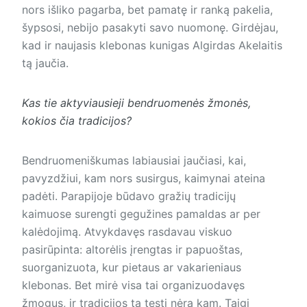
nors išliko pagarba, bet pamatę ir ranką pakelia,
šypsosi, nebijo pasakyti savo nuomonę. Girdėjau,
kad ir naujasis klebonas kunigas Algirdas Akelaitis
tą jaučia.
Kas tie aktyviausieji bendruomenės žmonės,
kokios čia tradicijos?
Bendruomeniškumas labiausiai jaučiasi, kai,
pavyzdžiui, kam nors susirgus, kaimynai ateina
padėti. Parapijoje būdavo gražių tradicijų
kaimuose surengti gegužines pamaldas ar per
kalėdojimą. Atvykdavęs rasdavau viskuo
pasirūpinta: altorėlis įrengtas ir papuoštas,
suorganizuota, kur pietaus ar vakarieniaus
klebonas. Bet mirė visa tai organizuodavęs
žmogus, ir tradicijos tą tęsti nėra kam. Taigi