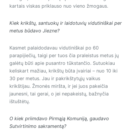
kartais viskas priklauso nuo vieno žmogaus.
Kiek krikštų, santuokų ir laidotuvių vidutiniškai per
metus būdavo Jiezne?
Kasmet palaidodavau vidutiniškai po 60
parapijiečių, taigi per tuos čia praleistus metus jų
galėtų būti apie pusantro tūkstančio. Sutuokiau
keliskart mažiau, krikštų būta įvairiai – nuo 10 iki
30 per metus. Jau ir pakrikštytųjų vaikus
krikštijau. Žmonės miršta, ir jei juos pakeičia
jaunesni, tai gerai, o jei nepakeistų, bažnyčia
ištuštėtų.
O kiek priimdavo Pirmąją Komuniją, gaudavo
Sutvirtinimo sakramentą?