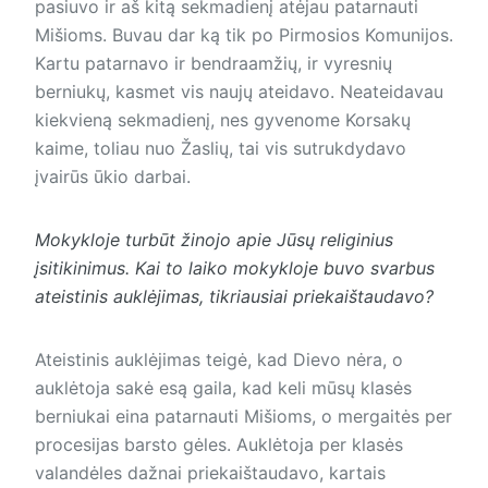
pasiuvo ir aš kitą sekmadienį atėjau patarnauti
Mišioms. Buvau dar ką tik po Pirmosios Komunijos.
Kartu patarnavo ir bendraamžių, ir vyresnių
berniukų, kasmet vis naujų ateidavo. Neateidavau
kiekvieną sekmadienį, nes gyvenome Korsakų
kaime, toliau nuo Žaslių, tai vis sutrukdydavo
įvairūs ūkio darbai.
Mokykloje turbūt žinojo apie Jūsų religinius
įsitikinimus. Kai to laiko mokykloje buvo svarbus
ateistinis auklėjimas, tikriausiai priekaištaudavo?
Ateistinis auklėjimas teigė, kad Dievo nėra, o
auklėtoja sakė esą gaila, kad keli mūsų klasės
berniukai eina patarnauti Mišioms, o mergaitės per
procesijas barsto gėles. Auklėtoja per klasės
valandėles dažnai priekaištaudavo, kartais