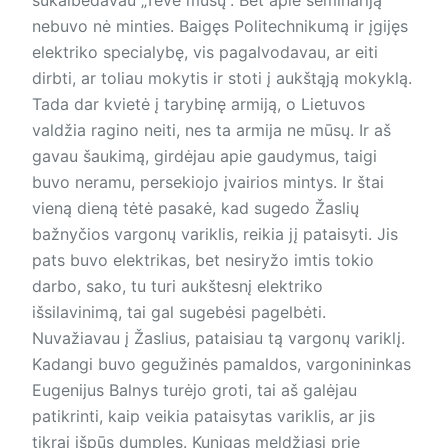
nebuvo nė minties. Baigęs Politechnikumą ir įgijęs
elektriko specialybę, vis pagalvodavau, ar eiti
dirbti, ar toliau mokytis ir stoti į aukštąją mokyklą.
Tada dar kvietė į tarybinę armiją, o Lietuvos
valdžia ragino neiti, nes ta armija ne mūsų. Ir aš
gavau šaukimą, girdėjau apie gaudymus, taigi
buvo neramu, persekiojo įvairios mintys. Ir štai
vieną dieną tėtė pasakė, kad sugedo Žaslių
bažnyčios vargonų variklis, reikia jį pataisyti. Jis
pats buvo elektrikas, bet nesiryžo imtis tokio
darbo, sako, tu turi aukštesnį elektriko
išsilavinimą, tai gal sugebėsi pagelbėti.
Nuvažiavau į Žaslius, pataisiau tą vargonų variklį.
Kadangi buvo gegužinės pamaldos, vargonininkas
Eugenijus Balnys turėjo groti, tai aš galėjau
patikrinti, kaip veikia pataisytas variklis, ar jis
tikrai išpūs dumples. Kunigas meldžiasi prie