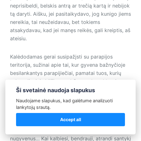
neprisibeldi, belskis antrą ar trečią kartą ir nebijok
tą daryti. Aišku, jei pasitaikydavo, jog kunigo jiems
nereikia, tai neužeidavau, bet tokiems
atsakydavau, kad jei manęs reikės, gali kreiptis, aš
ateisiu.
Kalėdodamas gerai susipažįsti su parapijos
teritorija, sužinai apie tai, kur gyvena bažnyčioje
besilankantys parapijiečiai, pamatai tuos, kurių
sekmadieniais Mišiose nebūna, tada paklausi, ar
vaikai pakrikštyti, ar jie gyvena susituokę
Ši svetainė naudoja slapukus
bažnyčioje. Niekada nemoralizavau, o
Naudojame slapukus, kad galėtume analizuoti
besikalbėdamas padrąsindavau, kad jei norėtų,
lankytojų srautą.
galėčiau pakrikštyti, jei nėra kliūčių – tai ir
Accept all
sutuokti. Kai kas sakydavo, kad dar per anksti, kai
kas – kad jau per vėlai tiek daug metų kartu
nugyvenus… Kai kalbiesi, bendrauji, atrandi santykį