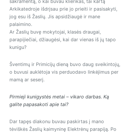
sakramentą, o kai buvau klierikas, tai kartą
Arkikatedroje išdrįsau prie jo prieiti ir pasisakyti,
jog esu iš Žaslių. Jis apsidžiaugė ir mane
palaimino.
Ar Žaslių buvę mokytojai, klasės draugai,
parapijiečiai, džiaugėsi, kai dar vienas iš jų tapo
kunigu?
Šventimų ir Primicijų dieną buvo daug sveikintojų,
o buvusi auklėtoja vis perduodavo linkėjimus per
mamą ar seserį.
Pirmieji kunigystės metai – vikaro darbas. Ką
galite papasakoti apie tai?
Dar tapęs diakonu buvau paskirtas į mano
tėviškės Žaslių kaimyninę Elektrėnų parapiją. Po