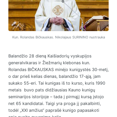
Kun. Rolandas Bičkauskas. Nikolajaus SURININO nuotrauka
Balandžio 28 dieną Kaišiadorių vyskupijos
generalvikaras ir Žiežmarių klebonas kun.
Rolandas BIČKAUSKAS minėjo kunigystės 30-metį,
o dar prieš kelias dienas, balandžio 17-ąją, jam
sukako 55-eri.
Tai kunigas iš to kurso, kuris 1990
metais buvo pats didžiausias Kauno kunigų
seminarijos istorijoje – tada į pirmąjį kursą įstojo
net 65 kandidatai. Taigi yra proga jį pakalbinti,
todėl „XXI amžius“ paprašė kunigo papasakoti
apie nueitą gyvenimo kelią.