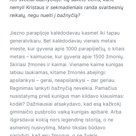
nemyli Kristaus ir sekmadieniais randa svarbesnių
reikalų, negu nueiti į bažnyčią?
Jiezno parapijoje kalėdodavau kasmet iki tapau
generalvikaru. Bet kalėdodavau vienais metais
mieste, kur gyvena apie 1000 parapijiečių, o kitais
metais – kaimuose, kur gyvena apie 1500 žmonių.
Skiriasi žmonės ir kaimai. Viename kaime kunigas
labiau laukiamas, kitame žmonės abejingi:
apsilankysi – gerai, neapsilan­kysi – dar geriau.
Raginimas lankyti bažnyčią neveikia. Pamačius
nusistatymą prieš kunigus man kildavo klausimas:
kodėl? Dažniausiai atsakydavo, kad esą kažkokį
giminaičio pusbrolio vaiką kunigas apibarė. Arba
išgirsdavai kokią nors legendinę istoriją, o ne
asmeninį nusivylimą. Mano tikslas būdavo
parodyti, kad esu žmogus, o ne žvėris.