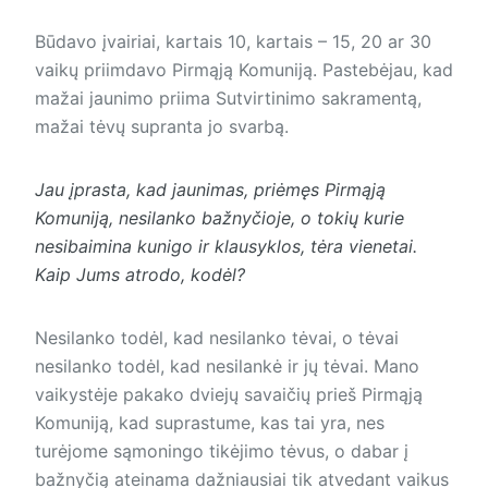
Būdavo įvairiai, kartais 10, kartais – 15, 20 ar 30
vaikų priimdavo Pirmąją Komuniją. Pastebėjau, kad
mažai jaunimo priima Sutvirtinimo sakramentą,
mažai tėvų supranta jo svarbą.
Jau įprasta, kad jaunimas, priėmęs Pirmąją
Komuniją, nesilanko bažnyčioje, o tokių kurie
nesibaimina kunigo ir klausyklos, tėra vienetai.
Kaip Jums atrodo, kodėl?
Nesilanko todėl, kad nesilanko tėvai, o tėvai
nesilanko todėl, kad nesilankė ir jų tėvai. Mano
vaikystėje pakako dviejų savaičių prieš Pirmąją
Komuniją, kad suprastume, kas tai yra, nes
turėjome sąmoningo tikėjimo tėvus, o dabar į
bažnyčią ateinama dažniausiai tik atvedant vaikus