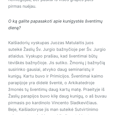
pirmas nuėjau.
O ką galite papasakoti apie kunigystės šventimų
dieną?
Kaišiadorių vyskupas Juozas Matulaitis juos
suteikė Žaslių Šv. Jurgio bažnyčioje per Šv. Jurgio
atlaidus. Vyskupo prašiau, kad šventimai būtų
tėviškės bažnyčioje. Jis sutiko. Žmonių į bažnyčią
susirinko gausiai, atvyko daug seminaristų ir
kunigų. Kartu buvo ir Primicijos. Šventimai kaimo
parapijoje yra didelė šventė, o Arkikatedroje
žmonės tų šventimų daug kartų matę. Praeityje iš
Žaslių parapijos buvo kilę daug kunigų, o aš buvau
pirmasis po kardinolo Vincento Sladkevičiaus.
Beje, Kaišiadoryse jis man suteikė Sutvirtinimo