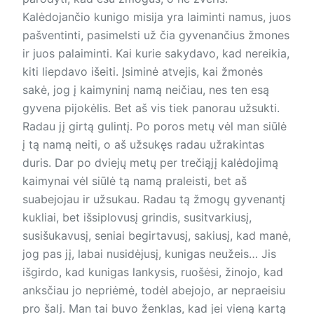
Kalėdojančio kunigo misija yra laiminti namus, juos
pašventinti, pasimelsti už čia gyvenančius žmones
ir juos palaiminti. Kai kurie sakydavo, kad nereikia,
kiti liepdavo išeiti. Įsiminė atvejis, kai žmonės
sakė, jog į kaimyninį namą neičiau, nes ten esą
gyvena pijokėlis. Bet aš vis tiek panorau užsukti.
Radau jį girtą gulintį. Po poros metų vėl man siūlė
į tą namą neiti, o aš užsukęs radau užrakintas
duris. Dar po dviejų metų per trečiąjį kalėdojimą
kaimynai vėl siūlė tą namą praleisti, bet aš
suabejojau ir užsukau. Radau tą žmogų gyvenantį
kukliai, bet išsiplovusį grindis, susitvarkiusį,
susišukavusį, se­niai begirtavusį, sakiusį, kad manė,
jog pas jį, labai nusidėjusį, kunigas neužeis… Jis
išgirdo, kad kunigas lankysis, ruošėsi, žinojo, kad
anksčiau jo nepriėmė, todėl abejojo, ar nepraeisiu
pro šalį. Man tai buvo ženklas, kad jei vieną kartą