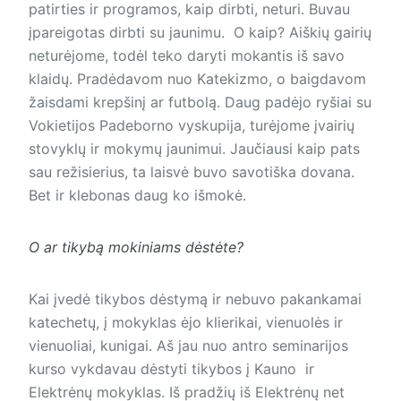
patirties ir programos, kaip dirbti, neturi. Buvau
įpareigotas dirbti su jaunimu. O kaip? Aiškių gairių
neturėjome, todėl teko daryti mokantis iš savo
klaidų. Pradėdavom nuo Katekizmo, o baigdavom
žaisdami krepšinį ar futbolą. Daug padėjo ryšiai su
Vokietijos Padeborno vyskupija, turėjome įvairių
stovyklų ir mokymų jaunimui. Jaučiausi kaip pats
sau režisierius, ta laisvė buvo savotiška dovana.
Bet ir klebonas daug ko išmokė.
O ar tikybą mokiniams dėstėte?
Kai įvedė tikybos dėstymą ir nebuvo pakan­kamai
katechetų, į mokyklas ėjo klierikai, vienuolės ir
vienuoliai, kunigai. Aš jau nuo antro seminarijos
kurso vykdavau dėstyti tikybos į Kauno ir
Elektrėnų mokyklas. Iš pradžių iš Elektrėnų net