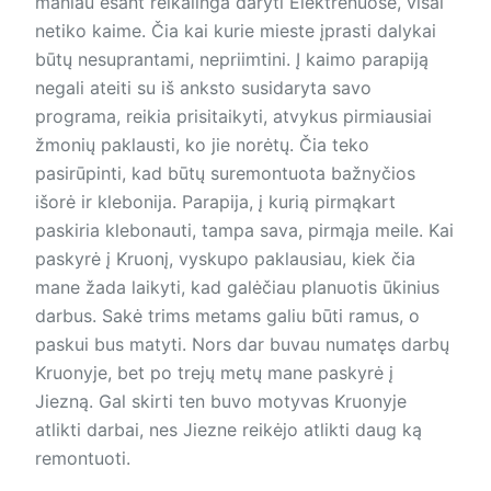
maniau esant reikalinga daryti Elektrėnuose, visai
netiko kaime. Čia kai kurie mieste įprasti dalykai
būtų nesuprantami, nepriimtini. Į kaimo parapiją
negali ateiti su iš anksto susidaryta savo
programa, reikia prisitaikyti, atvykus pirmiausiai
žmonių paklausti, ko jie norėtų. Čia teko
pasirūpinti, kad būtų suremontuota bažnyčios
išorė ir klebonija. Parapija, į kurią pirmąkart
paskiria klebonauti, tampa sava, pirmąja meile. Kai
paskyrė į Kruonį, vyskupo paklausiau, kiek čia
mane žada laikyti, kad galėčiau planuotis ūkinius
darbus. Sakė trims metams galiu būti ramus, o
paskui bus matyti. Nors dar buvau numatęs darbų
Kruonyje, bet po trejų metų mane paskyrė į
Jiezną. Gal skirti ten buvo motyvas Kruonyje
atlikti darbai, nes Jiezne reikėjo atlikti daug ką
remontuoti.