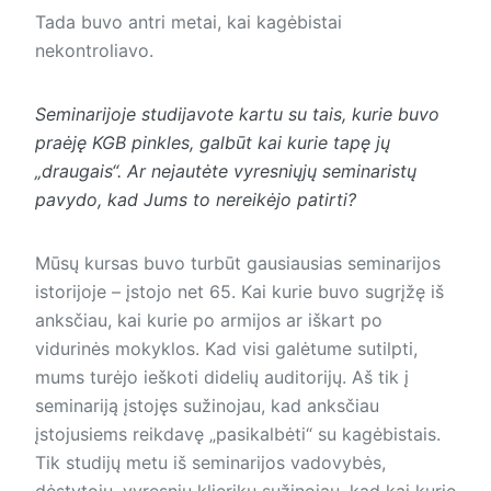
Tada buvo antri metai, kai kagėbistai
nekontroliavo.
Seminarijoje studijavote kartu su tais, kurie buvo
praėję KGB pinkles, galbūt kai kurie tapę jų
„draugais“. Ar nejautėte vyresniųjų seminaristų
pavydo, kad Jums to nereikėjo patirti?
Mūsų kursas buvo turbūt gausiausias seminarijos
istorijoje – įstojo net 65. Kai kurie buvo sugrįžę iš
anksčiau, kai kurie po armijos ar iškart po
vidurinės mokyklos. Kad visi galėtume sutilpti,
mums turėjo ieškoti didelių auditorijų. Aš tik į
seminariją įstojęs sužinojau, kad anksčiau
įstojusiems reikdavę „pasikalbėti“ su kagėbistais.
Tik studijų metu iš seminarijos vadovybės,
dėstytojų, vyresnių klierikų sužinojau, kad kai kurie