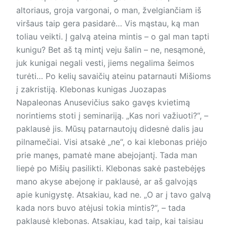
altoriaus, groja vargonai, o man, žvelgiančiam iš
viršaus taip gera pasidarė… Vis mąstau, ką man
toliau veikti. Į galvą ateina mintis – o gal man tapti
kunigu? Bet aš tą mintį veju šalin – ne, nesąmonė,
juk kunigai negali vesti, jiems negalima šeimos
turėti… Po kelių savaičių ateinu patarnauti Mišioms
į zakristiją. Klebonas kunigas Juozapas
Napaleonas Anusevičius sako gavęs kvietimą
norintiems stoti į seminariją. „Kas nori važiuoti?“, –
paklausė jis. Mūsų patarnautojų didesnė dalis jau
pilnamečiai. Visi atsakė „ne“, o kai klebonas priėjo
prie manęs, pamatė mane abejojantį. Tada man
liepė po Mišių pasilikti. Klebonas sakė pastebėjęs
mano akyse abejonę ir paklausė, ar aš galvojąs
apie kunigystę. Atsakiau, kad ne. „O ar į tavo galvą
kada nors buvo atėjusi tokia mintis?“, – tada
paklausė klebonas. Atsakiau, kad taip, kai taisiau