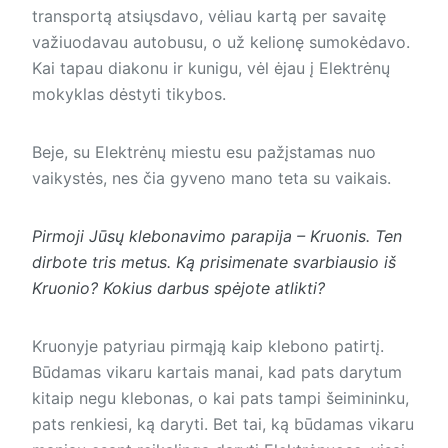
transportą atsiųsdavo, vėliau kartą per savaitę
važiuodavau autobusu, o už kelionę sumokėdavo.
Kai tapau diakonu ir kunigu, vėl ėjau į Elektrėnų
mokyklas dėstyti tikybos.
Beje, su Elektrėnų miestu esu pažįstamas nuo
vaikystės, nes čia gyveno mano teta su vaikais.
Pirmoji Jūsų klebonavimo parapija – Kruonis. Ten
dirbote tris metus. Ką prisimenate svarbiausio iš
Kruonio? Kokius darbus spėjote atlikti?
Kruonyje patyriau pirmąją kaip klebono patirtį.
Būdamas vikaru kartais manai, kad pats darytum
kitaip negu klebonas, o kai pats tampi šeimininku,
pats renkiesi, ką daryti. Bet tai, ką būdamas vikaru