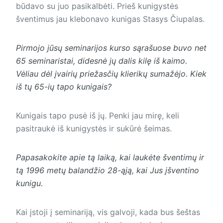
būdavo su juo pasikalbėti. Prieš kunigystės
šventimus jau klebonavo kunigas Stasys Čiupalas.
Pirmojo jūsų seminarijos kurso sąrašuose buvo net
65 seminaristai, didesnė jų dalis kilę iš kaimo.
Vėliau dėl įvairių priežasčių klierikų sumažėjo. Kiek
iš tų 65-ių tapo kunigais?
Kunigais tapo pusė iš jų. Penki jau mirę, keli
pasitraukė iš kunigystės ir sukūrė šeimas.
Papasakokite apie tą laiką, kai laukėte šventimų ir
tą 1996 metų balandžio 28-ąją, kai Jus įšventino
kunigu.
Kai įstoji į seminariją, vis galvoji, kada bus šeštas