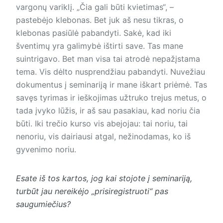
vargonų variklį. „Čia gali būti kvietimas“, –
pastebėjo klebonas. Bet juk aš nesu tikras, o
klebonas pasiūlė pabandyti. Sakė, kad iki
šventimų yra galimybė ištirti save. Tas mane
suintrigavo. Bet man visa tai atrodė nepažįstama
tema. Vis dėlto nusprendžiau pabandyti. Nuvežiau
dokumentus į seminariją ir mane iškart priėmė. Tas
savęs tyrimas ir ieškojimas užtruko trejus metus, o
tada įvyko lūžis, ir aš sau pasakiau, kad noriu čia
būti. Iki trečio kurso vis abejojau: tai noriu, tai
nenoriu, vis dairiausi atgal, nežinodamas, ko iš
gyvenimo noriu.
Esate iš tos kartos, jog kai stojote į seminariją,
turbūt jau nereikėjo „prisiregistruoti“ pas
saugumiečius?