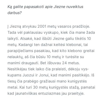
Ką galite papasakoti apie Jiezne nuveiktus
darbus?
Į Jiezną atvykau 2001 metų vasaros pradžioje.
Tada vėl paklausiau vyskupo, kiek čia mane žada
laikyti. Atsakė, kad išbūti Jiezne galiu tikėtis 10
metų. Kadangi ten dažnai keitėsi klebonai, tai
parapijiečiams pasakiau, kad kito klebono greitai
nelauktų, aš čia būsiu 10 metų ir turėsite su
manimi draugauti. Bet išbuvau 24 metus.
Nesitikėjau tiek laiko čia praleisti, dėkoju vys­
kupams Juozui ir Jonui, kad manimi pasitikėjo. Iš
tiesų čia prabėgo gražiausi mano kunigystės
metai. Kai turi 30 metų kunigystės stažą, pamatai
kad jaunatviškas entuziazmas jau praeityje.