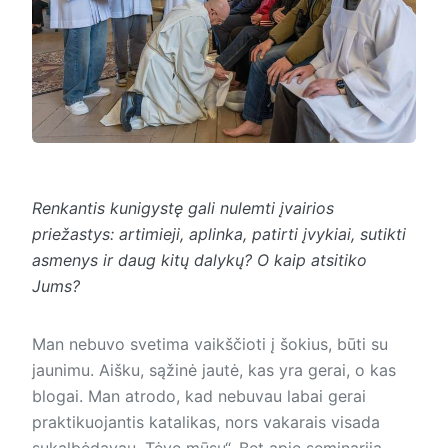
Renkantis kunigystę gali nulemti įvairios
priežastys: artimieji, aplinka, patirti įvykiai, sutikti
asmenys ir daug kitų dalykų? O kaip atsitiko
Jums?
Man nebuvo svetima vaikščioti į šokius, būti su
jaunimu. Aišku, sąžinė jautė, kas yra gerai, o kas
blogai. Man atrodo, kad nebuvau labai gerai
praktikuojantis katalikas, nors vakarais visada
sukalbėdavau „Tėve mūsų“. Bet apie seminariją