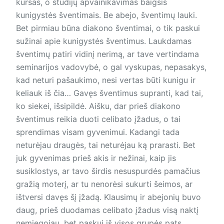
kursas, o studijų apvainikavimas baigsis
kunigystės šventimais. Be abejo, šventimų lauki.
Bet pirmiau būna diakono šventimai, o tik paskui
sužinai apie kunigystės šventimus. Laukdamas
šventimų patiri vidinį nerimą, ar tave vertindama
seminarijos vadovybė, o gal vyskupas, nepasakys,
kad neturi pašaukimo, nesi vertas būti kunigu ir
keliauk iš čia… Gavęs šventimus supranti, kad tai,
ko siekei, išsipildė. Aišku, dar prieš diakono
šventimus reikia duoti celibato įžadus, o tai
sprendimas visam gyvenimui. Kadangi tada
neturėjau draugės, tai neturėjau ką prarasti. Bet
juk gyvenimas prieš akis ir nežinai, kaip jis
susiklostys, ar tavo širdis nesuspurdės pamačius
gražią moterį, ar tu nenorėsi sukurti šeimos, ar
ištversi davęs šį įžadą. Klausimų ir abejonių buvo
daug, prieš duodamas celibato įžadus visą naktį
nemiegojau, bet paskui iš visos grupės pats