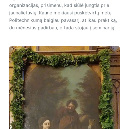
organizacijas, prisimenu, kad siūlė jungtis prie
jaunalietuvių. Kaune mokiausi pusketvirtų metų,
Politechnikumą baigiau pavasarį, atlikau praktiką,
du mėnesius padirbau, o tada stojau į seminariją.