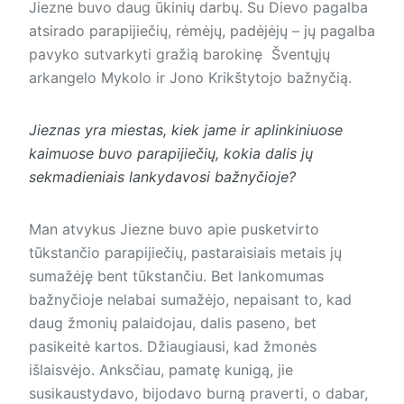
Jiezne buvo daug ūkinių darbų. Su Dievo pagalba
atsirado parapijiečių, rėmėjų, padėjėjų – jų pagalba
pavyko sutvarkyti gražią barokinę Šventųjų
arkangelo Mykolo ir Jono Krikštytojo bažnyčią.
Jieznas yra miestas, kiek jame ir aplinkiniuose
kaimuose buvo parapijiečių, kokia dalis jų
sekmadieniais lankydavosi bažnyčioje?
Man atvykus Jiezne buvo apie pusketvirto
tūkstančio parapijiečių, pastaraisiais metais jų
sumažėję bent tūkstančiu. Bet lankomumas
bažnyčioje nelabai sumažėjo, nepaisant to, kad
daug žmonių palaidojau, dalis paseno, bet
pasikeitė kartos. Džiaugiausi, kad žmonės
išlaisvėjo. Anksčiau, pamatę kunigą, jie
susikaustydavo, bijodavo burną praverti, o dabar,