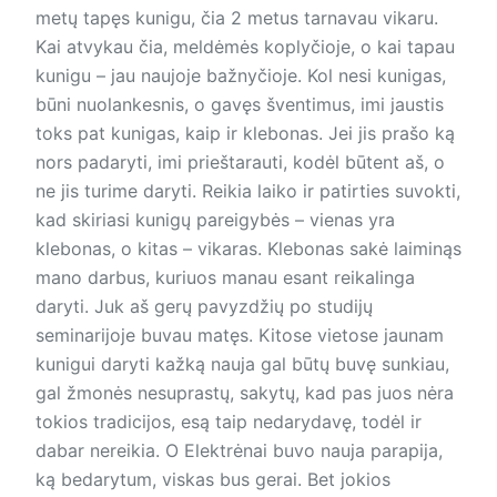
metų tapęs kunigu, čia 2 metus tarnavau vikaru.
Kai atvykau čia, meldėmės koplyčioje, o kai tapau
kunigu – jau naujoje bažnyčioje. Kol nesi kunigas,
būni nuolankesnis, o gavęs šventimus, imi jaustis
toks pat kunigas, kaip ir klebonas. Jei jis prašo ką
nors padaryti, imi prieštarauti, kodėl būtent aš, o
ne jis turime daryti. Reikia laiko ir patirties suvokti,
kad skiriasi kunigų pareigybės – vienas yra
klebonas, o kitas – vikaras. Klebonas sakė laiminąs
mano darbus, kuriuos manau esant reikalinga
daryti. Juk aš gerų pavyzdžių po studijų
seminarijoje buvau matęs. Kitose vietose jaunam
kunigui daryti kažką nauja gal būtų buvę sunkiau,
gal žmonės nesuprastų, sakytų, kad pas juos nėra
tokios tradicijos, esą taip nedarydavę, todėl ir
dabar nereikia. O Elektrėnai buvo nauja parapija,
ką bedarytum, viskas bus gerai. Bet jokios