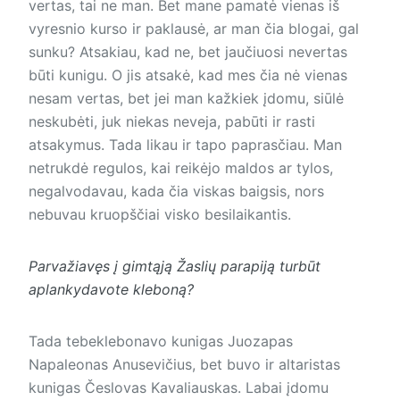
vertas, tai ne man. Bet mane pamatė vienas iš
vyresnio kurso ir paklausė, ar man čia blogai, gal
sunku? Atsakiau, kad ne, bet jaučiuosi nevertas
būti kunigu. O jis atsakė, kad mes čia nė vienas
nesam vertas, bet jei man kažkiek įdomu, siūlė
neskubėti, juk niekas neveja, pabūti ir rasti
atsakymus. Tada likau ir tapo paprasčiau. Man
netrukdė regulos, kai reikėjo maldos ar tylos,
negalvodavau, kada čia viskas baigsis, nors
nebuvau kruopščiai visko besilaikantis.
Parvažiavęs į gimtąją Žaslių parapiją turbūt
aplankydavote kleboną?
Tada tebeklebonavo kunigas Juozapas
Napaleonas Anusevičius, bet buvo ir altaristas
kunigas Česlovas Kavaliauskas. Labai įdomu