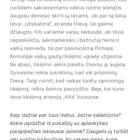
ruošdami sakramentams vaikus turime stengtis
daugiau dėmesio skirti jų tėvams. Jei per tą laiką
tėvai „užsikabina“, atranda Dievą, tai galime
džiaugtis. Kiti variantai vaisių neduoda. Jei tėvai
nepasikeičia, sekmadieniais į bažnyčią neina ir
vaikų nesiveda, tai per pasiruošimą Pirmajai
Komunijai vaikų gautą tikėjimo ugnelę užgesina.
Be abejo, tikėjimo sėkla pasėta, Dievas ją augina.
Gyvenime reikia sukrėtimų, kad vėl prisimintų
Dievą. Taigi norint, kad vaikas turėtų sąmoningą
tikėjimą, reikia šeimos pavyzdžio. Beje, kai kurie
tėvai tikėjimą atranda „Alfa“ kursuose.
Kaip dažnai per tuos metus Jiezne kalėdojote?
Kokie įspūdžiai iš pokalbių su aplankytais
parapijiečiais labiausiai įsiminė? Daugelis jų turbūt
reti svečiai bažnyčioje. Ką sakėte tiems, kurie