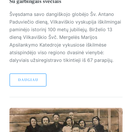
Su garbingais svečiais
Švęsdama savo dangiškojo globėjo Šv. Antano
Paduviečio dieną, Vilkaviškio vyskupija iškilmingai
paminėjo istorinį 100 metų jubiliejų. Birželio 13
dieną Vilkaviškio Švč. Mergelės Marijos
Apsilankymo Ka­ted­roje vykusiose iškilmėse
atsispindėjo viso regiono dvasinė vienybė:
dalyviais užsiregistravo tikintieji iš 67 parapijų.
DAUGIAU