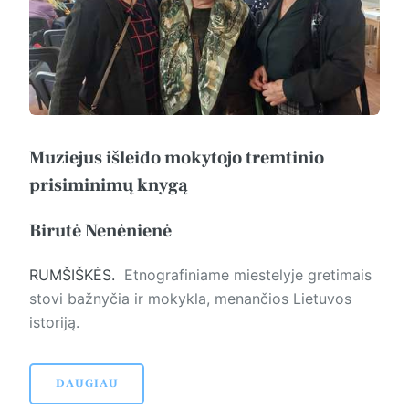
Muziejus išleido mokytojo tremtinio
prisiminimų knygą
Birutė Nenėnienė
RUMŠIŠKĖS.
Et­no­gra­finiame miestelyje gretimais
stovi bažnyčia ir mokykla, menančios Lietuvos
istoriją.
DAUGIAU