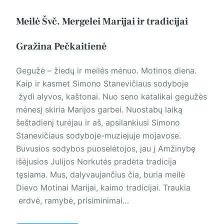
Meilė Švč. Mergelei Marijai ir tradicijai
Gražina Pečkaitienė
Gegužė – žiedų ir meilės mėnuo. Motinos diena.
Kaip ir kasmet Simono Stanevičiaus sodyboje
žydi alyvos, kaštonai. Nuo seno katalikai gegužės
mėnesį skiria Marijos garbei. Nuostabų laiką
šeštadienį turėjau ir aš, apsilankiusi Simono
Stanevičiaus sodyboje-muziejuje mojavose.
Buvusios sodybos puoselėtojos, jau į Amžinybę
išėjusios Julijos Norkutės pradėta tradicija
tęsiama. Mus, dalyvaujančius čia, buria meilė
Dievo Motinai Marijai, kaimo tradicijai. Traukia
erdvė, ramybė, prisiminimai…