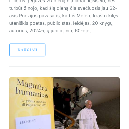
ir lietus gegužės 20 dieną čia labai neįsišėlo, nes
turbūt žinojo, kad šią dieną čia svečiuosis jau 62-
asis Poezijos pavasaris, kad iš Molėtų krašto kilęs
uteniškis poetas, publicistas, leidėjas, 20 knygų
autorius, 2024-ųjų jubiliejinio, 60-ojo,…
DAUGIAU