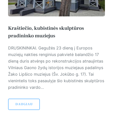
Kraštiečio, kubistinės skulptūros
pradininko muziejus
DRUSKININKAI. Gegužės 23 dieną į Europos
muziejų nakties renginius pakvietė balandžio 17
dieną duris atvėręs po rekonstrukcijos atnaujintas
Vilniaus Gaono žydų istorijos muziejaus padalinys
Žako Lipšico muziejus (Šv. Jokūbo g. 17). Tai
vienintelis toks pasaulyje šio kubistinės skulptūros
pradininko vardo…
DAUGIAU