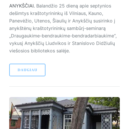
ANYKŠČIAI.
Balandžio 25 dieną apie septynios
dešimtys kraštotyrininkų iš Vilniaus, Kauno,
Panevėžio, Utenos, Šiaulių ir Anykščių susirinko į
anykštėnų kraštotyrininkų sambūrį-seminarą
„Draugaukime-bendraukime-bendradarbiaukime“,
vykusį Anykščių Liudvikos ir Stanislovo Didžiulių
viešosios bibliotekos salėje.
DAUGIAU