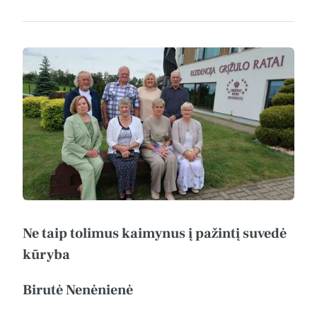
Ne taip tolimus kaimynus į pažintį suvedė
kūryba
Birutė Nenėnienė