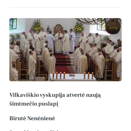
Vilkaviškio vyskupija atvertė naują
šimtmečio puslapį
Birutė Nenėnienė