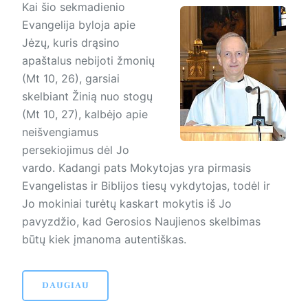
Kai šio sekmadienio
Evangelija byloja apie
Jėzų, kuris drąsino
apaštalus nebijoti žmonių
(Mt 10, 26), garsiai
skelbiant Žinią nuo stogų
(Mt 10, 27), kalbėjo apie
neišvengiamus
persekiojimus dėl Jo
vardo. Kadangi pats Mokytojas yra pirmasis
Evangelistas ir Biblijos tiesų vykdytojas, todėl ir
Jo mokiniai turėtų kaskart mokytis iš Jo
pavyzdžio, kad Gerosios Naujienos skelbimas
būtų kiek įmanoma autentiškas.
DAUGIAU