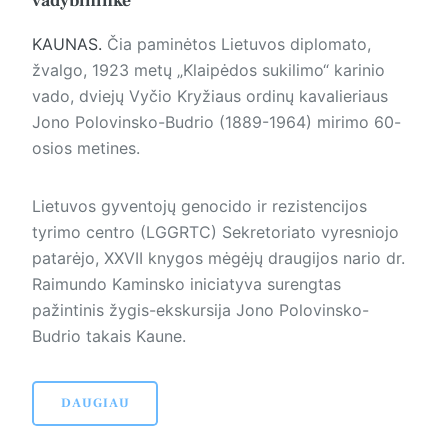
vadybininkė
KAUNAS.
Čia paminėtos Lietuvos diplomato,
žvalgo, 1923 metų „Klaipėdos sukilimo“ karinio
vado, dviejų Vyčio Kryžiaus ordinų kavalieriaus
Jono Polovinsko-Budrio (1889-1964) mirimo 60-
osios metines.
Lietuvos gyventojų genocido ir rezistencijos
tyrimo centro (LGGRTC) Sekretoriato vyresniojo
patarėjo, XXVII knygos mėgėjų draugijos nario dr.
Raimundo Kaminsko iniciatyva surengtas
pažintinis žygis-ekskursija Jono Polovinsko-
Budrio takais Kaune.
DAUGIAU