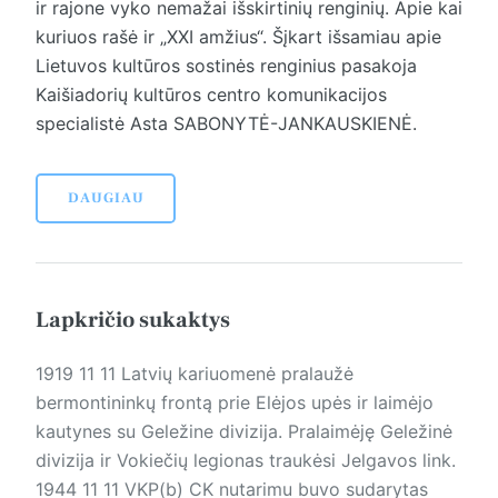
ir rajone vyko nemažai išskirtinių renginių. Apie kai
kuriuos rašė ir „XXI amžius“. Šįkart išsamiau apie
Lietuvos kultūros sostinės renginius pasakoja
Kaišiadorių kultūros centro komunikacijos
specialistė Asta SABONYTĖ-JANKAUSKIENĖ.
DAUGIAU
Lapkričio sukaktys
1919 11 11 Latvių kariuomenė pralaužė
bermontininkų frontą prie Elėjos upės ir laimėjo
kautynes su Geležine divizija. Pralaimėję Geležinė
divizija ir Vokiečių legionas traukėsi Jelgavos link.
1944 11 11 VKP(b) CK nutarimu buvo sudarytas