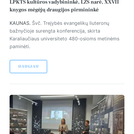
LPKTS kultūros vadybininkė, LŽS narė, XXVII
knygos mėgėjų draugijos pirmininkė
KAUNAS.
Švč. Trejybės evangelikų liuteronų
bažnyčioje surengta konferencija, skirta
Karaliaučiaus universiteto 480-osioms metinėms
paminėti.
DAUGIAU