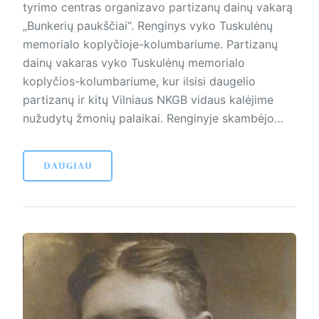
tyrimo centras organizavo partizanų dainų vakarą
„Bunkerių paukščiai“. Renginys vyko Tuskulėnų
memorialo koplyčioje-kolumbariume. Partizanų
dainų vakaras vyko Tuskulėnų memorialo
koplyčios-kolumbariume, kur ilsisi daugelio
partizanų ir kitų Vilniaus NKGB vidaus kalėjime
nužudytų žmonių palaikai. Renginyje skambėjo…
DAUGIAU