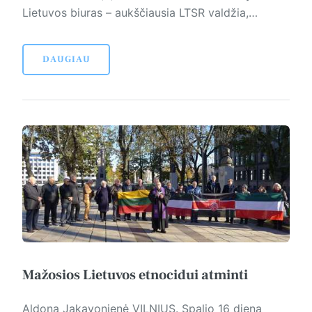
Lietuvos biuras – aukščiausia LTSR valdžia,…
DAUGIAU
Mažosios Lietuvos etnocidui atminti
Aldona Jakavonienė VILNIUS. Spalio 16 die­ną