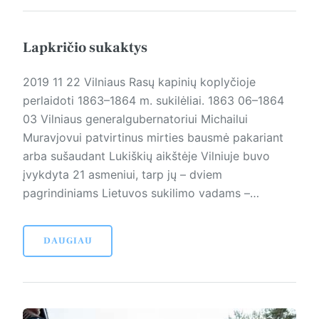
Lapkričio sukaktys
2019 11 22 Vilniaus Rasų kapinių kop­lyčioje
perlaidoti 1863–1864 m. sukilėliai. 1863 06–1864
03 Vilniaus generalgubernatoriui Michailui
Muravjovui patvirtinus mirties bausmė pakariant
arba sušaudant Lukiškių aikštėje Vilniuje buvo
įvykdyta 21 asmeniui, tarp jų – dviem
pagrindiniams Lietuvos sukilimo vadams –…
DAUGIAU