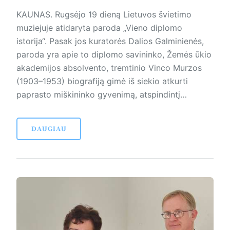
KAUNAS. Rugsėjo 19 dieną Lietuvos švietimo
muziejuje atidaryta paroda „Vieno diplomo
istorija“. Pasak jos kuratorės Dalios Galminienės,
paroda yra apie to diplomo savininko, Žemės ūkio
akademijos absolvento, tremtinio Vinco Murzos
(1903–1953) biografiją gimė iš siekio atkurti
paprasto miškininko gyvenimą, atspindintį…
DAUGIAU