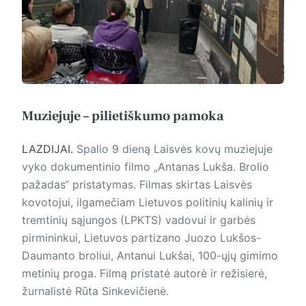
Muziejuje – pilietiškumo pamoka
LAZDIJAI.
Spalio 9 dieną Laisvės kovų muziejuje
vyko dokumentinio filmo „Antanas Lukša. Brolio
pažadas“ pristatymas. Filmas skirtas Laisvės
kovotojui, ilgamečiam Lietuvos politinių kalinių ir
tremtinių sąjungos (LPKTS) vadovui ir garbės
pirmininkui, Lietuvos partizano Juozo Lukšos-
Daumanto broliui, Antanui Lukšai, 100-ųjų gimimo
metinių proga. Filmą pristatė autorė ir režisierė,
žurnalistė Rūta Sinkevičienė.