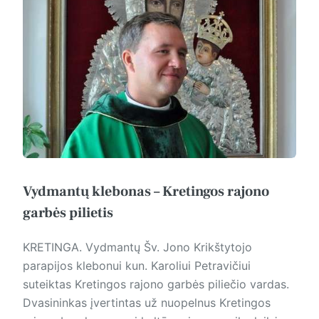
Vydmantų klebonas – Kretingos rajono
garbės pilietis
KRETINGA. Vyd­man­tų Šv. Jono Krikštytojo
parapijos klebonui kun. Karoliui Petravičiui
suteiktas Kretingos rajono garbės piliečio vardas.
Dvasininkas įvertintas už nuopelnus Kretingos