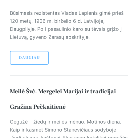
Būsimasis rezistentas Vladas La­pie­nis gimė prieš
120 metų, 1906 m. birželio 6 d. Latvijoje,
Daugpilyje. Po I pasaulinio karo su tėvais grįžo į
Lietuvą, gyveno Zarasų apskrityje.
DAUGIAU
Meilė Švč. Mergelei Marijai ir tradicijai
Gražina Pečkaitienė
Gegužė – žiedų ir meilės mėnuo. Motinos diena.
Kaip ir kasmet Simono Stanevičiaus sodyboje
žydi alyvos, kaštonai. Nuo seno katalikai gegužės