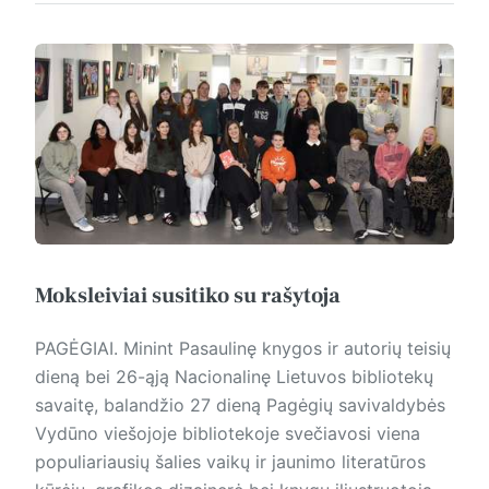
Moksleiviai susitiko su rašytoja
PAGĖGIAI. Minint Pasaulinę knygos ir autorių teisių
dieną bei 26-ąją Nacionalinę Lietuvos bibliotekų
savaitę, balandžio 27 dieną Pagėgių savivaldybės
Vydūno viešojoje bibliotekoje svečiavosi vie­na
populiariausių šalies vaikų ir jaunimo literatūros