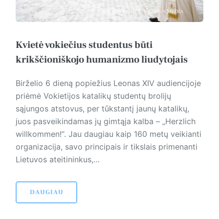
Kvietė vokiečius studentus būti
krikščioniškojo humanizmo liudytojais
Birželio 6 dieną popiežius Leonas XIV audiencijoje
priėmė Vokietijos katalikų studentų brolijų
sąjungos atstovus, per tūkstantį jaunų katalikų,
juos pasveikindamas jų gimtąja kalba – „Herzlich
willkommen!“. Jau daugiau kaip 160 metų veikianti
organizacija, savo principais ir tikslais primenanti
Lietuvos ateitininkus,…
DAUGIAU