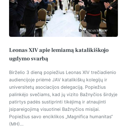
Leonas XIV apie lemiamą katalikiškojo
ugdymo svarbą
Birželio 3 dieną popiežius Leonas XIV trečiadienio
audiencijoje priėmė JAV katalikiškų kolegijų ir
universitetų asociacijos delegaciją. Popiežius
palinkėjo svečiams, kad jų vizito Bažnyčios širdyje
patirtys padės sustiprinti tikėjimą ir atnaujinti
įsipareigojimą visuotinei Bažnyčios misijai.
Popiežius savo enciklikos „Magnifica humanitas“
(MH)…