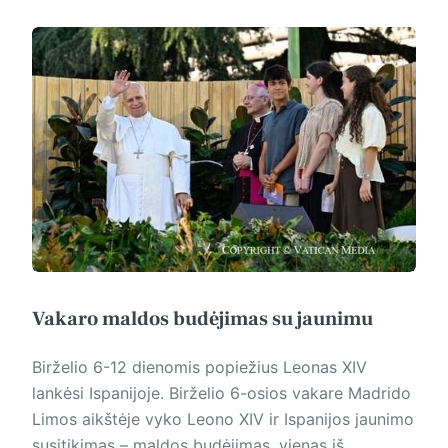
Vakaro maldos budėjimas su jaunimu
Birželio 6-12 dienomis popiežius Leonas XIV
lankėsi Ispanijoje. Birželio 6-osios vakare Madrido
Limos aikštėje vyko Leono XIV ir Ispanijos jaunimo
susitikimas – maldos budėjimas, vienas iš