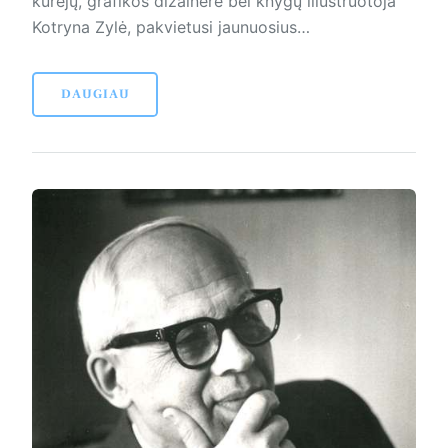
kūrėjų, grafikos dizainerė bei knygų iliustruotoja
Kotryna Zylė, pakvietusi jaunuosius…
DAUGIAU