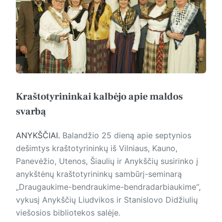
Kraštotyrininkai kalbėjo apie maldos
svarbą
ANYKŠČIAI.
Balandžio 25 dieną apie septynios
dešimtys kraštotyrininkų iš Vilniaus, Kauno,
Panevėžio, Utenos, Šiaulių ir Anykščių susirinko į
anykštėnų kraštotyrininkų sambūrį-seminarą
„Draugaukime-bendraukime-bendradarbiaukime“,
vykusį Anykščių Liudvikos ir Stanislovo Didžiulių
viešosios bibliotekos salėje.