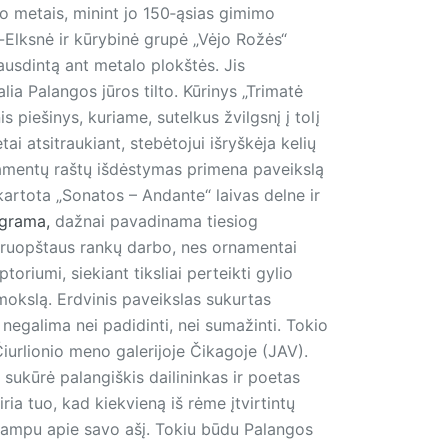
io metais, minint jo 150‑ąsias gimimo
-Elksnė ir kūrybinė grupė „Vėjo Rožės“
ausdintą ant metalo plokštės. Jis
lia Palangos jūros tilto. Kūrinys „Trimatė
 piešinys, kuriame, sutelkus žvilgsnį į tolį
tai atsitraukiant, stebėtojui išryškėja kelių
rnamentų raštų išdėstymas primena paveikslą
artota „Sonatos – An­dante“ laivas delne ir
ograma,
dažnai pavadinama tie­siog
n kruopštaus rankų darbo, nes ornamentai
oriumi, siekiant tiksliai perteikti gylio
mokslą. Erdvinis paveikslas sukurtas
 negalima nei padidinti, nei sumažinti. Tokio
urlionio meno galerijoje Čikagoje (JAV).
 sukūrė palangiškis dailininkas ir poetas
iria tuo, kad kiekvieną iš rėme įtvirtintų
 kampu apie savo ašį. Tokiu būdu Palangos