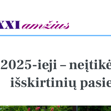
gle
2025-ieji – neįtik
išskirtinių pas