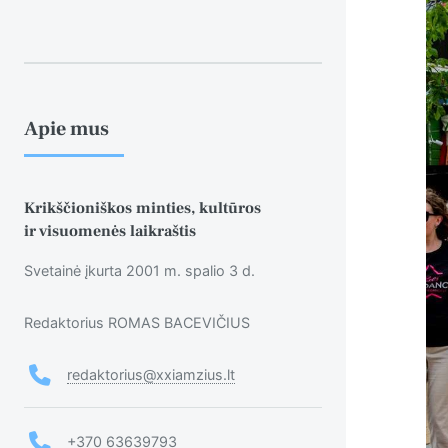
Apie mus
Krikščioniškos minties, kultūros
ir visuomenės laikraštis
Svetainė įkurta 2001 m. spalio 3 d.
Redaktorius ROMAS BACEVIČIUS
redaktorius@xxiamzius.lt
+370 63639793