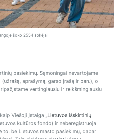
alangoje šoko 2554 šokėjai
kirtinių pasiekimų. Sąmoningai nevartojame
 (užrašą, aprašymą, garso įrašą ir pan.), o
pripažįstame vertingiausiu ir reikšmingiausiu
kaip Viešoji įstaiga
„Lietuvos išskirtinių
etuvos kultūros fondo) ir neberegistruoja
 Be to, be Lietuvos masto pasiekimų, dabar