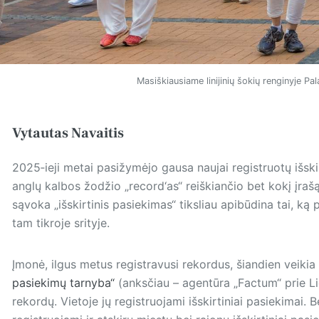
Masiškiausiame linijinių šokių renginyje P
Vytautas Navaitis
2025‑ieji metai pasižymėjo gausa naujai registruotų išs
anglų kalbos žodžio „record‘as“ reiškiančio bet kokį įrašą
sąvoka „išskirtinis pasiekimas“ tiksliau apibūdina tai, ką 
tam tikroje srityje.
Įmonė, ilgus metus registravusi rekordus, šiandien veikia 
pasiekimų tarnyba“
(anksčiau – agentūra „Factum“ prie Li
rekordų. Vietoje jų registruojami išskirtiniai pasiekimai.