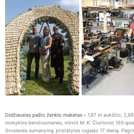
Didžiausias pašto ženklo maketas –
1,97 m aukščio, 2,68
mokyklos bendruomenės, minint M. K. Čiurlionio 150‑ąsi
Grosienės sumanymą, pristatytas rugsėjo 17 dieną. Pa­gri