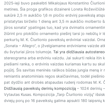
2025‑ieji buvo paskelbti Mikalojaus Konstantino Čiurlion
metines. Šia proga grafikos dizainerė Loreta Roževičiūtė
sukūrė 2,5 m aukščio 1,6 m pločio erdvinį paveikslą atsp
pristatytas birželio 1 dieną ant 3,5 m aukščio molberto ša
jūros sonata“ ypatingas tuo, kad yra dvimatis ornamentinis
žiūrint pro plokščio ornamento piešinį tarsi jo nebūtų ir lė
perkurtų M. K. Čiurlionio paveikslų erdviniai vaizdai. O
„Sonata – Allegro“, o įžvelgiamame erdviniame vaizde atk
du švyturiai jūros tolumoje.
Tai yra didžiausia autostere
stereograma arba erdviniu vaizdu. Jai sukurti reikia iti
piešiami ranka, o erdvinis vaizdas kuriamas kartu su skulpt
pojūtį. Šis savitas meninės raiškos būdas jungia meną ir 
remiantis anatominiais regos skaičiavimas, todėl piešinio
pat dydžio ant drobės atspaudas rudenį rodomas M. K. Či
Didžiausią paveikslų derinių kompoziciją
– 1024 derinių –
Vytautas Kusas. Kompozicija „Tarp Čiurlionio vizijų“ išsisk
dviejų porų po 16 paveikslų galima apsukti 180 laipsnių