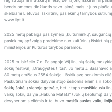
registruojami ir atskirų miestų bei rajonų išskirtiniai pasi
bendruomenes didžiuotis savo laimėjimais ir juos plačiau 
skelbiami Lietuvos išskirtinių pasiekimų tarnybos sutrump
www.lipt.lt.
2025 metų pabaiga pasižymėjo „kultūrininkų“, saugančių ku
pasiekimų apžvalgą pradėkime nuo kultūrinių išskirtinių 
ministerijos ar Kultūros tarybos paramos.
2025 m. birželio 7 d. Palangoje VšĮ linijinių šokių mokykla
šokių festivalį „Draugystės tiltas“. Jo metu J. Basanavičia
80 metų amžiaus 2554 šokėjai, išsirikiavę penkiomis eilė
Paskutiniam šokiui dalyviai stojo šešiomis eilėmis ir šok
šokių šokėjų vienoje gatvėje,
bet ir tapo
masiškiausiu lini
vaikų šokių dalyje „Hakuna Matata“ (Jokių keblumų) daly
devyneriomis eilėmis ir tai buvo
masiškiausias vaikų liniji