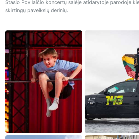
Stasio Povilaičio koncertų salėje atidarytoje parodoje 
skirtingų paveikslų derinių.