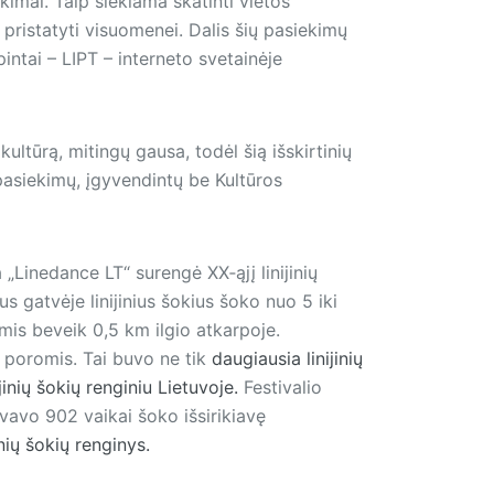
ekimai. Taip siekiama skatinti vietos
pristatyti visuomenei. Dalis šių pasiekimų
intai – LIPT – interneto svetainėje
ltūrą, mitingų gausa, todėl šią išskirtinių
pasiekimų, įgyvendintų be Kultūros
 „Linedance LT“ surengė XX‑ąjį linijinių
us gatvėje linijinius šokius šoko nuo 5 iki
mis beveik 0,5 km ilgio atkarpoje.
o poromis. Tai buvo ne tik
daugiausia linijinių
jinių šokių renginiu Lietuvoje.
Festivalio
vavo 902 vaikai šoko išsirikiavę
nių šokių renginys.