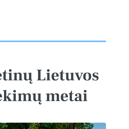
ėtinų Lietuvos
iekimų metai