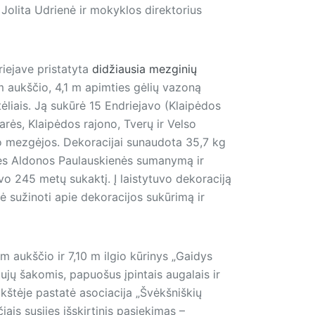
Jolita Udrienė ir mokyklos direktorius
iejave pristatyta
didžiausia mezginių
m aukščio, 4,1 m apimties gėlių vazoną
ėliais. Ją sukūrė 15 Endriejavo (Klaipėdos
narės, Klaipėdos rajono, Tverų ir Velso
io mezgėjos. Dekoracijai sunaudota 35,7 kg
itės Aldonos Paulauskienės su­manymą ir
avo 245 metų sukaktį. Į laistytuvo dekoraciją
ė sužinoti apie dekoracijos sukūrimą ir
m aukščio ir 7,10 m ilgio kūrinys „Gaidys
ujų šakomis, papuošus įpintais augalais ir
štėje pastatė asociacija „Švėkšniškių
iais susijęs išskirtinis pasiekimas –