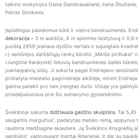
talkino mokytojos Daina Dambrauskienė, Irena Šliužienė, 
Petras Slonksnis.
Įspūdingus pasiekimus kūrė ir vietos bendruomenės. Endr
dekoracija –
3 m aukščio, 8 m apimties laistytuvą ir 0,9 
puoštą 2659 įvairaus dydžio nertais ir sujungtais kvadrat
r.) seniūnijos darbščiųjų rankų būrelio „Miklūs pirštukai“ 
(Jungtinė Karalystė) lietuvių bendruomenės dailės būrel
įvairiaspalvių siūlų. Ji sukurta pagal Endriejavo seniūna
pristatyta miestelio pagrindinėje aikštėje, minint Endriej
galima patekti pro tam įrengtas duris. Viduje yra galimyb
prisidėjusiuosius prie šio sumanymo įgyvendinimo.
Švėkšnoje sukurta
didžiausia gaidžio skulptūra.
Tai 5,45 
sau­gan­tis margučius“, padarytas metalo rėmą, apipynus t
raudona medžiagine skiautere. Ją Švėkšnos Knygnešių aik
sambūris“, vadovaujant Ingritai Riterienei. Ir dar su paukšč