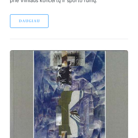
prie Vilniaus koncertų ir sporto rūmų.
DAUGIAU