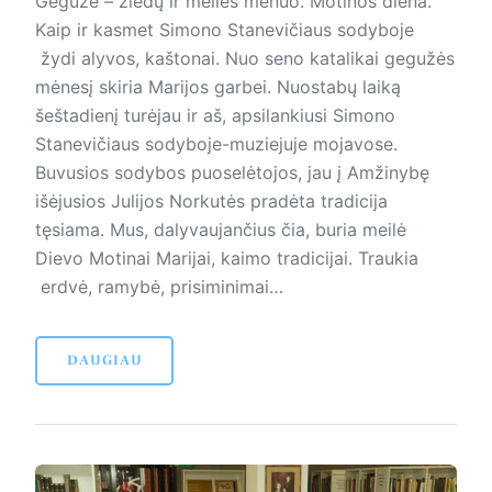
Gegužė – žiedų ir meilės mėnuo. Motinos diena.
Kaip ir kasmet Simono Stanevičiaus sodyboje
žydi alyvos, kaštonai. Nuo seno katalikai gegužės
mėnesį skiria Marijos garbei. Nuostabų laiką
šeštadienį turėjau ir aš, apsilankiusi Simono
Stanevičiaus sodyboje-muziejuje mojavose.
Buvusios sodybos puoselėtojos, jau į Amžinybę
išėjusios Julijos Norkutės pradėta tradicija
tęsiama. Mus, dalyvaujančius čia, buria meilė
Dievo Motinai Marijai, kaimo tradicijai. Traukia
erdvė, ramybė, prisiminimai…
DAUGIAU