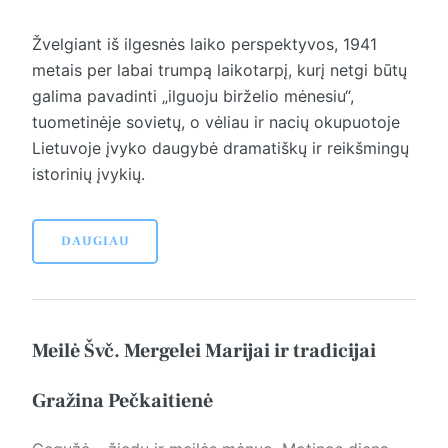
Žvelgiant iš ilgesnės laiko perspektyvos, 1941
metais per labai trumpą laikotarpį, kurį netgi būtų
galima pavadinti „ilguoju birželio mėnesiu“,
tuometinėje sovietų, o vėliau ir nacių okupuotoje
Lietuvoje įvyko daugybė dramatiškų ir reikšmingų
istorinių įvykių.
DAUGIAU
Meilė Švč. Mergelei Marijai ir tradicijai
Gražina Pečkaitienė