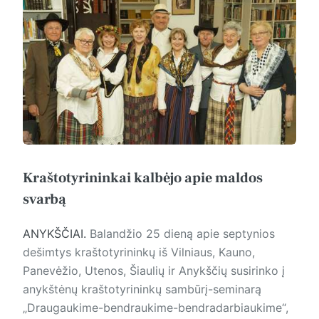
Kraštotyrininkai kalbėjo apie maldos
svarbą
ANYKŠČIAI.
Balandžio 25 dieną apie septynios
dešimtys kraštotyrininkų iš Vilniaus, Kauno,
Panevėžio, Utenos, Šiaulių ir Anykščių susirinko į
anykštėnų kraštotyrininkų sambūrį-seminarą
„Draugaukime-bendraukime-bendradarbiaukime“,