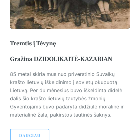
Tremtis į Tėvynę
Gražina DZIDOLIKAITĖ-KAZARIAN
85 metai skiria mus nuo priverstinio Suvalkų
krašto lietuvių iškeldinimo į sovietų okupuotą
Lietuvą. Per du mėnesius buvo iškeldinta didelė
dalis šio krašto lietuvių tautybės žmonių.
Gyventojams buvo padaryta didžiulė moralinė ir
materialinė žala, pakirstos tautinės šaknys.
DAUGIAU