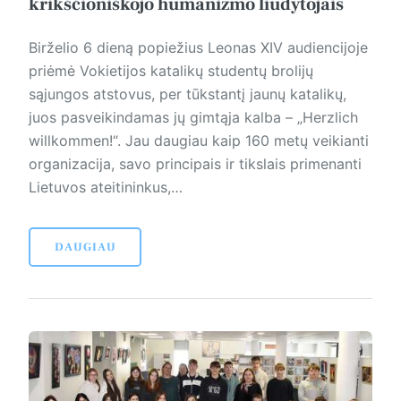
krikščioniškojo humanizmo liudytojais
Birželio 6 dieną popiežius Leonas XIV audiencijoje
priėmė Vokietijos katalikų studentų brolijų
sąjungos atstovus, per tūkstantį jaunų katalikų,
juos pasveikindamas jų gimtąja kalba – „Herzlich
willkommen!“. Jau daugiau kaip 160 metų veikianti
organizacija, savo principais ir tikslais primenanti
Lietuvos ateitininkus,…
DAUGIAU