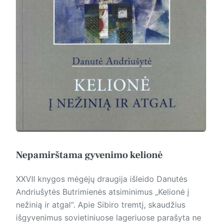
Nepamirštama gyvenimo kelionė
XXVII knygos mėgėjų draugija išleido Danutės
Andriušytės But­ri­mienės atsiminimus „Kelionė į
nežinią ir atgal“. Apie Sibiro tremtį, skaudžius
išgyvenimus sovietiniuose lageriuose parašyta ne