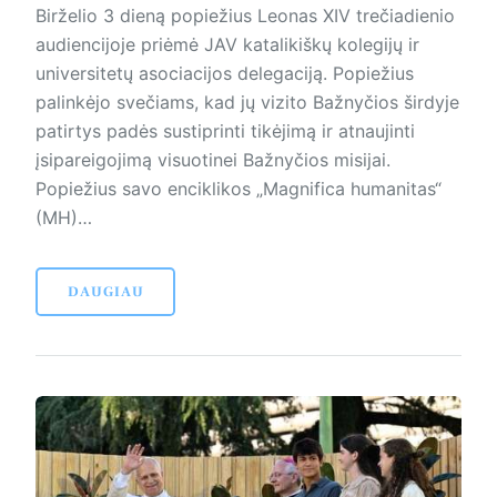
Birželio 3 dieną popiežius Leonas XIV trečiadienio
audiencijoje priėmė JAV katalikiškų kolegijų ir
universitetų asociacijos delegaciją. Popiežius
palinkėjo svečiams, kad jų vizito Bažnyčios širdyje
patirtys padės sustiprinti tikėjimą ir atnaujinti
įsipareigojimą visuotinei Bažnyčios misijai.
Popiežius savo enciklikos „Magnifica humanitas“
(MH)…
DAUGIAU