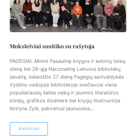
Moksleiviai susitiko su rašytoja
PAGĖGIAI. Minint Pasaulinę knygos ir autorių teisių
dieną bei 26-ąją Nacionalinę Lietuvos bibliotekų
savaitę, balandžio 27 dieną Pagėgių savivaldybės
Vydūno viešojoje bibliotekoje svečiavosi vie­na
populiariausių šalies vaikų ir jaunimo literatūros
kūrėjų, grafikos dizainerė bei knygų iliustruotoja
Kotryna Zylė, pakvietusi jaunuosius…
DAUGIAU