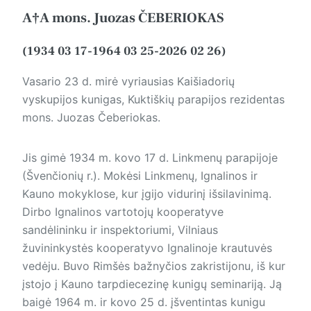
A†A mons. Juozas ČEBERIOKAS
(1934 03 17-1964 03 25-2026 02 26)
Vasario 23 d. mirė vyriausias Kaišiadorių
vyskupijos kunigas, Kuktiškių parapijos rezidentas
mons. Juozas Čeberiokas.
Jis gimė 1934 m. kovo 17 d. Lin­kmenų parapijoje
(Švenčionių r.). Mokėsi Linkmenų, Ignalinos ir
Kauno mokyklose, kur įgijo vidurinį išsilavinimą.
Dirbo Ignalinos vartotojų kooperatyve
sandėlininku ir inspektoriumi, Vilniaus
žuvininkystės kooperatyvo Ignalinoje krautuvės
vedėju. Buvo Rimšės bažnyčios zakristijonu, iš kur
įstojo į Kauno tarpdiecezinę kunigų seminariją. Ją
baigė 1964 m. ir kovo 25 d. įšventintas kunigu