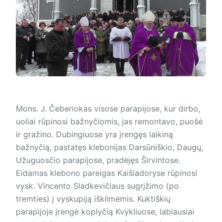
Mons. J. Čeberiokas visose parapijose, kur dirbo,
uoliai rūpinosi bažnyčiomis, jas remontavo, puošė
ir gražino. Dubingiuose yra įrengęs laikiną
bažnyčią, pastatęs klebonijas Darsūniškio, Daugų,
Užuguosčio parapijose, pradėjęs Širvintose.
Eidamas klebono pareigas Kaišiadoryse rūpinosi
vysk. Vincento Sladkevičiaus sugrįžimo (po
tremties) į vyskupiją iškilmėmis. Kuktiškių
parapijoje įrengė koplyčią Kvykliuose, labiausiai