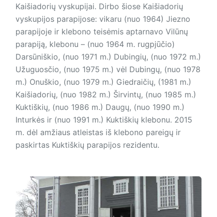
Kaišiadorių vyskupijai. Dirbo šiose Kaišiadorių
vyskupijos parapijose: vikaru (nuo 1964) Jiezno
parapijoje ir klebono teisėmis aptarnavo Vilūnų
parapiją, klebonu – (nuo 1964 m. rugpjūčio)
Darsūniškio, (nuo 1971 m.) Dubingių, (nuo 1972 m.)
Užuguosčio, (nuo 1975 m.) vėl Dubingų, (nuo 1978
m.) Onuškio, (nuo 1979 m.) Giedraičių, (1981 m.)
Kaišiadorių, (nuo 1982 m.) Širvintų, (nuo 1985 m.)
Kuktiškių, (nuo 1986 m.) Daugų, (nuo 1990 m.)
Inturkės ir (nuo 1991 m.) Kuktiškių klebonu. 2015
m. dėl amžiaus atleistas iš klebono pareigų ir
paskirtas Kuktiškių parapijos rezidentu.