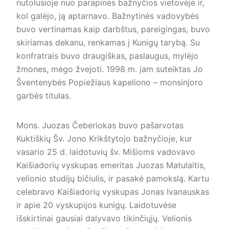
nutolusioje nuo parapinės bažnyčios vietovėje ir,
kol galėjo, ją aptarnavo. Bažnytinės vadovybės
buvo vertinamas kaip darbštus, pareigingas, buvo
skiriamas dekanu, ren­kamas į Kunigų tarybą. Su
konfratrais buvo draugiškas, paslaugus, mylėjo
žmones, mėgo žvejoti. 1998 m. jam suteiktas Jo
Šventenybės Popiežiaus kapeliono – monsinjoro
garbės titulas.
Mons. Juozas Čeberiokas buvo pašarvotas
Kuktiškių Šv. Jono Krikštytojo bažnyčioje, kur
vasario 25 d. laidotuvių šv. Mišioms vadovavo
Kaišiadorių vyskupas emeritas Juozas Matulaitis,
velionio studijų bičiulis, ir pasakė pamokslą. Kartu
celebravo Kaišiadorių vys­ku­pas Jonas Ivanauskas
ir apie 20 vyskupijos kunigų. Laidotuvėse
išskirtinai gau­siai dalyvavo tikinčiųjų. Velionis