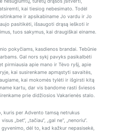
 nesuglumtų, turėtų drąsos įsitverti,
atsiremti, kai tiesiog nebesimato. Todėl
susitinkame ir apsikabiname Jo vardu ir Jo
aujo pasitikėti, išsaugoti drąsą ieškoti ir
rimus, tuos sakymus, kai draugiškai einame.
nio pokyčiams, kasdienos brandai. Tebūnie
 darbams. Gal nors sykį pavyks pasikalbėti
et pirmiausia apie mano ir Tėvo ryšį, apie
ryje, kai susirenkame apmąstyti savaitės,
augiame, kai mokomės tylėti ir išgirsti kitą
einame kartu, dar vis bandome rasti šviesos
usirenkame prie didžiosios Vakarienės stalo.
o, kuris per Advento tamsą netrukus
isus „bet“, „tačiau“, „gal ne“, „nenoriu“.
l gyvenimo, dėl to, kad kažkur nepasisekė,