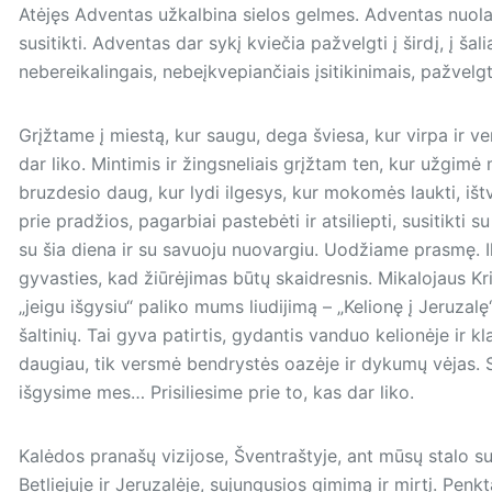
Atėjęs Adventas užkalbina sielos gelmes. Adventas nuolat p
susitikti. Adventas dar sykį kviečia pažvelgti į širdį, į šali
nebereikalingais, nebeįkve­pian­čiais įsitikinimais, pažvelgti
Grįžtame į miestą, kur saugu, dega šviesa, kur virpa ir v
dar liko. Mintimis ir žingsneliais grįžtam ten, kur užgimė 
bruzdesio daug, kur lydi ilgesys, kur mokomės laukti, ištver
prie pradžios, pagarbiai pastebėti ir atsiliepti, susitikti su
su šia diena ir su savuoju nuovargiu. Uodžiame prasmę. 
gyvasties, kad žiūrėjimas būtų skaidresnis. Mikalojaus Kr
„jeigu išgysiu“ paliko mums liudijimą – „Kelionę į Jeruzalę
šaltinių. Tai gyva patirtis, gydantis vanduo kelionėje ir kl
daugiau, tik versmė bendrystės oazėje ir dykumų vėjas. S
išgysime mes… Prisiliesime prie to, kas dar liko.
Kalėdos pranašų vizijose, Šventraštyje, ant mūsų stalo su
Betliejuje ir Jeruzalėje, sujungusios gimimą ir mirtį. Penk