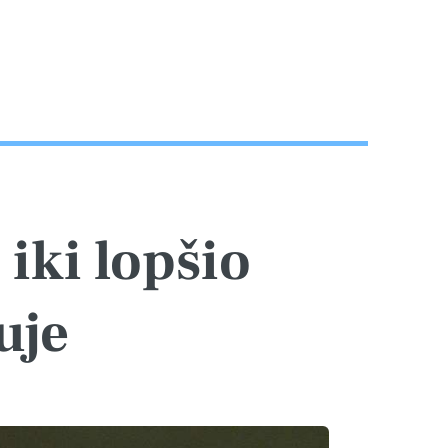
iki lopšio
uje