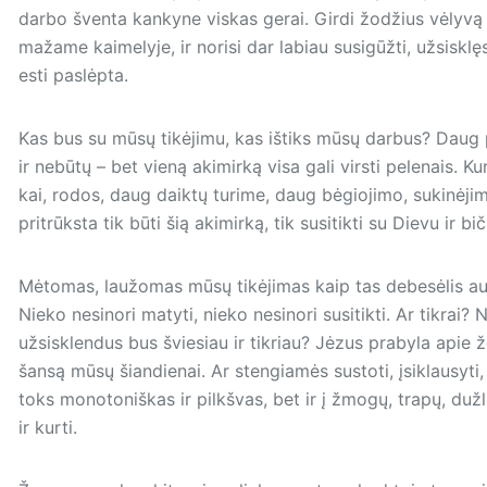
darbo šventa kankyne viskas gerai. Girdi žodžius vėlyvą t
mažame kaimelyje, ir norisi dar labiau susigūžti, užsisklę
esti paslėpta.
Kas bus su mūsų tikėjimu, kas ištiks mūsų darbus? Daug 
ir nebūtų – bet vieną akimirką visa gali virsti pelenais. K
kai, rodos, daug daiktų turime, daug bėgiojimo, sukinėjimo
pritrūksta tik būti šią akimirką, tik susitikti su Dievu ir biči
Mėtomas, laužomas mūsų tikėjimas kaip tas debesėlis auk
Nieko nesinori matyti, nieko nesinori susitikti. Ar tikrai
užsisklendus bus šviesiau ir tikriau? Jėzus prabyla apie ž
šansą mūsų šiandienai. Ar stengiamės sustoti, įsiklausyti, 
toks monotoniškas ir pilkšvas, bet ir į žmogų, trapų, duž
ir kurti.