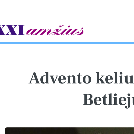
gle
Advento keliu 
Betliej