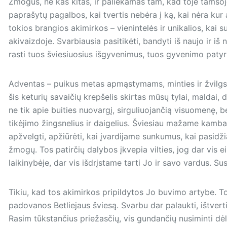
Žmogus, ne kas kitas, ir paliekamas tam, kad toje tamsoje
paprašytų pagalbos, kai tvertis nebėra į ką, kai nėra kur 
tokios brangios akimirkos – vienintelės ir unikalios, kai 
akivaizdoje. Svarbiausia pasitikėti, bandyti iš naujo ir iš n
rasti tuos šviesiuosius išgyvenimus, tuos gyvenimo paty
Adventas – puikus metas apmąstymams, minties ir žvilgs
šis keturių savaičių krepšelis skirtas mūsų tylai, maldai,
ne tik apie buities nuovargį, sirguliuojančią visuomenę, b
tikėjimo žingsnelius ir daigelius. Šviesiau mažame kamba
apžvelgti, apžiūrėti, kai įvardijame sunkumus, kai pasidži
žmogų. Tos patirčių dalybos įkvepia vilties, jog dar vis 
laikinybėje, dar vis išdrįstame tarti Jo ir savo vardus. S
Tikiu, kad tos akimirkos pripildytos Jo buvimo artybe. T
padovanos Betliejaus šviesą. Svarbu dar palaukti, ištverti v
Rasim tūkstančius priežasčių, vis gundančių nusiminti dė