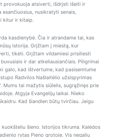
rovokuoja atsiverti, išdrįsti išeiti ir
a esančiuosius, nusikratyti se­nais,
 kitur ir kitaip.
erda kasdienybė. Čia ir atrandame tai, kas
mūsų istorija. Grįžtam į miestą, kur
ti, tikėti. Grįžtam vildamiesi prisiliesti
 buvusiais ir dar atkeliausiančiais. Piligrimai
Iki galo, kad ištvertume, kad pasisemtume
istupo Radvilos Našlaitėlio užsispyrimas
“. Mums tai mažytis siūlelis, sugrąžinęs prie
aidoje. Atgyja Evangelijų laikai. Nieko
kaidru. Kad šiandien būtų tvirčiau. Jeigu
 kuokšteliu šieno. Istorijos tikruma. Kalėdos
tadienio rytas Pieno grotoje. Vis negaliu