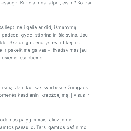
esaugo. Kur čia mes, silpni, eisim? Ko dar
siliepti ne į galią ar didį išmanymą,
padeda, gydo, stiprina ir išlaisvina. Jau
ldo. Skaidriųjų bendrystės ir tikėjimo
e ir pakelkime galvas – išvadavimas jau
ūrusiems, esantiems.
tų virsmą. Jam kur kas svarbesnė žmogaus
uomenės kasdieninį krebždėjimą, į visus ir
odamas palyginimais, aliuzijomis.
gamtos pasaulio. Tarsi gamtos pažinimo