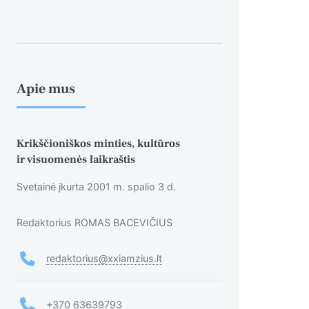
Apie mus
Krikščioniškos minties, kultūros
ir visuomenės laikraštis
Svetainė įkurta 2001 m. spalio 3 d.
Redaktorius ROMAS BACEVIČIUS
redaktorius@xxiamzius.lt
+370 63639793