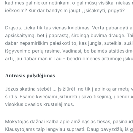
kad mes gal niekur netinkam, o gal mūsų visiškai niekas n
ieškosim? Kur dar bandysim įaugti, įsišaknyti, prigyti?
Drąsos. Lieka tik tas vienas kvietimas. Verta pabandyti at
apsiskaitymą, bet į paprastą, širdingą buvimą drauge. Tai 
dabar nepamirškim paieškoti to, kas jungia, sutelkia, suši
išgyvenimo perlų rasime. Vadinasi, be baimės atsitieskim
arti, jau dabar man ir Tau – bendruomenės artumoje įsik
Antrasis palydėjimas
Jėzus skatina stebėti… Įsižiūrėti ne tik į aplinką ar me
širdis. Esame kviečiami įsižiūrėti į savo tikėjimą, į bendr
visokius dvasios krustelėjimus.
Mokytojas dažnai kalba apie amžinąsias tiesas, pasinaud
Klausytojams taip lengviau suprasti. Daug pavyzdžių iš 