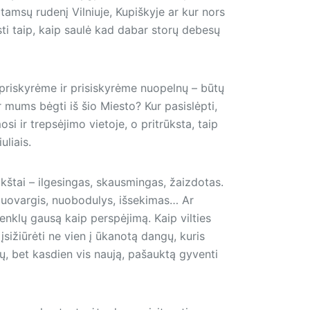
amsų rudenį Vilniuje, Kupiškyje ar kur nors
sti taip, kaip saulė kad dabar storų debesų
priskyrėme ir prisiskyrėme nuopelnų – būtų
ur mums bėgti iš šio Miesto? Kur pasislėpti,
si ir trepsėjimo vietoje, o pritrūksta, taip
uliais.
štai – ilgesingas, skausmingas, žaizdotas.
? Nuovargis, nuobodulys, išsekimas… Ar
enklų gausą kaip perspėjimą. Kaip vilties
įsižiūrėti ne vien į ūkanotą dangų, kuris
lų, bet kasdien vis naują, pašauktą gyventi