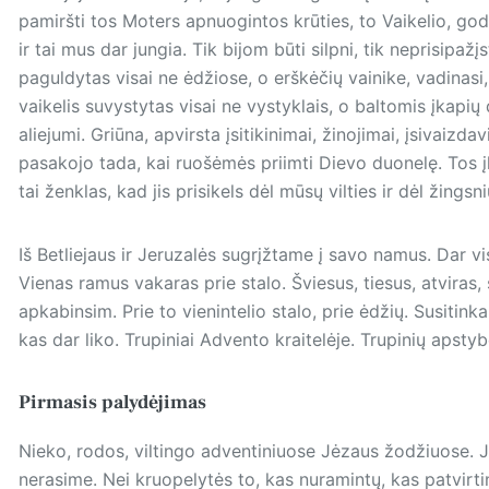
pamiršti tos Moters apnuogintos krūties, to Vaikelio, god
ir tai mus dar jungia. Tik bijom būti silpni, tik neprisipaž
paguldytas visai ne ėdžiose, o erškėčių vainike, vadinasi, 
vaikelis suvystytas visai ne vystyklais, o baltomis įkapių
aliejumi. Griūna, apvirsta įsitikinimai, žinojimai, įsivaizda
pasakojo tada, kai ruošėmės priimti Dievo duonelę. Tos įk
tai ženklas, kad jis prisikels dėl mūsų vilties ir dėl žing
Iš Betliejaus ir Jeruzalės sugrįžtame į savo namus. Dar v
Vienas ramus vakaras prie stalo. Šviesus, tiesus, atviras,
apkabinsim. Prie to vienintelio stalo, prie ėdžių. Susitin
kas dar liko. Trupiniai Advento kraitelėje. Trupinių apsty
Pirmasis palydėjimas
Nieko, rodos, viltingo adventiniuose Jėzaus žodžiuose. Jo
nerasime. Nei kruopelytės to, kas nuramintų, kas patvir