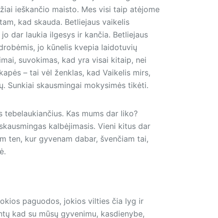
žiai ieškančio maisto. Mes visi taip atėjome
įstam, kad skauda. Betliejaus vaikelis
jo dar laukia ilgesys ir kančia. Betliejaus
 drobėmis, jo kūnelis kvepia laidotuvių
vimai, suvokimas, kad yra visai kitaip, nei
apės – tai vėl ženklas, kad Vaikelis mirs,
snių. Sunkiai skausmingai mokysimės tikėti.
is tebelaukiančius. Kas mums dar liko?
 skausmingas kalbėjimasis. Vieni kitus dar
kam ten, kur gyvenam dabar, švenčiam tai,
bė.
kios paguodos, jokios vilties čia lyg ir
tintų kad su mūsų gyvenimu, kasdienybe,