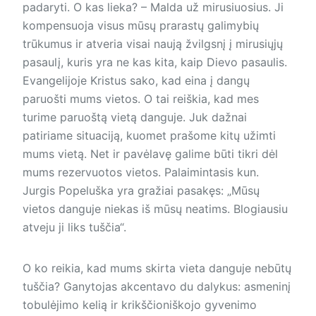
padaryti. O kas lieka? – Malda už mirusiuosius. Ji
kompensuoja visus mūsų prarastų galimybių
trūkumus ir atveria visai naują žvilgsnį į mirusiųjų
pasaulį, kuris yra ne kas kita, kaip Dievo pasaulis.
Evangelijoje Kristus sako, kad eina į dangų
paruošti mums vietos. O tai reiškia, kad mes
turime paruoštą vietą danguje. Juk dažnai
patiriame situaciją, kuomet prašome kitų užimti
mums vietą. Net ir pavėlavę galime būti tikri dėl
mums rezervuotos vietos. Palaimintasis kun.
Jurgis Popeluška yra gražiai pasakęs: „Mūsų
vietos danguje niekas iš mūsų neatims. Blo­giausiu
atveju ji liks tuščia“.
O ko reikia, kad mums skirta vieta danguje nebūtų
tuščia? Ganytojas akcentavo du dalykus: asmeninį
tobulėjimo kelią ir krikščioniškojo gyvenimo