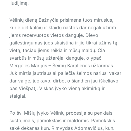
liudijimą.
Vėlinių dieną Bažnyčia prisimena tuos mirusius,
kurie dėl kalčių ir klaidų naštos dar negali užimti
jiems rezervuotos vietos danguje. Dievo
gailestingumas juos skaistina ir jie tikrai užims tą
vietą, tačiau jiems reikia ir mūsų maldų. Čia
svarbūs ir mūsų užtarėjai danguje, o ypač
Mergelės Marijos – Šeimų Karalienės užtarimas.
Juk mirtis jautriausiai paliečia šeimos narius: vakar
dar valgė, juokavo, dirbo, o šiandien jau iškeliavo
pas Viešpatį. Viskas įvyko vieną akimirką ir
staigiai.
Po šv. Mišių įvyko Vėlinių procesija su penkiais
sustojimais, pamokslais ir maldomis. Pamokslus
sakė dekanas kun. Rimvydas Adomavičius, kun.