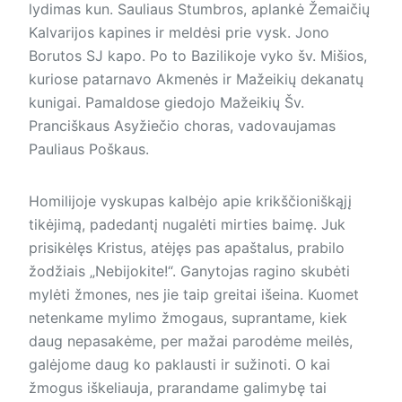
lydimas kun. Sauliaus Stumbros, aplankė Žemaičių
Kalvarijos kapines ir meldėsi prie vysk. Jono
Borutos SJ kapo. Po to Bazilikoje vyko šv. Mišios,
kuriose patarnavo Akmenės ir Mažeikių dekanatų
kunigai. Pamaldose giedojo Mažeikių Šv.
Pranciškaus Asyžiečio choras, vadovaujamas
Pauliaus Poškaus.
Homilijoje vyskupas kalbėjo apie krikščioniškąjį
tikėjimą, padedantį nugalėti mirties baimę. Juk
prisikėlęs Kristus, atėjęs pas apaštalus, prabilo
žodžiais „Nebijokite!“. Ganytojas ragino skubėti
mylėti žmones, nes jie taip greitai išeina. Kuomet
netenkame mylimo žmogaus, suprantame, kiek
daug nepasakėme, per mažai parodėme meilės,
galėjome daug ko paklausti ir sužinoti. O kai
žmogus iškeliauja, prarandame galimybę tai