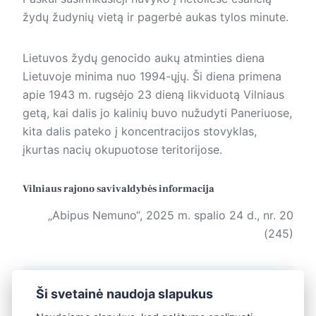
žydų žudynių vietą ir pagerbė aukas tylos minute.
Lietuvos žydų genocido aukų atminties diena
Lietuvoje minima nuo 1994-ųjų. Ši diena primena
apie 1943 m. rugsėjo 23 dieną likviduotą Vilniaus
getą, kai dalis jo kalinių buvo nužudyti Paneriuose,
kita dalis pateko į koncentracijos stovyklas,
įkurtas nacių okupuotose teritorijose.
Vilniaus rajono savivaldybės informacija
„Abipus Nemuno“, 2025 m. spalio 24 d., nr. 20
(245)
Žymos:
Abipus Nemuno
Ši svetainė naudoja slapukus