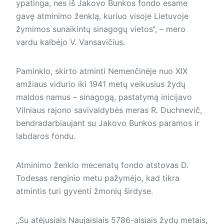
ypatinga, nes iš Jakovo Bunkos fondo esame
gavę atminimo ženklą, kuriuo visoje Lietuvoje
žymimos sunaikintų sinagogų vietos“, – mero
vardu kalbėjo V. Vansavičius.
Paminklo, skirto atminti Nemenčinėje nuo XIX
amžiaus vidurio iki 1941 metų veikusius žydų
maldos namus – sinagogą, pastatymą inicijavo
Vilniaus rajono savivaldybės meras R. Duchnevič,
bendradarbiaujant su Jakovo Bunkos paramos ir
labdaros fondu.
Atminimo ženklo mecenatų fondo atstovas D.
Todesas renginio metu pažymėjo, kad tikra
atmintis turi gyventi žmonių širdyse.
„Su atėjusiais Naujaisiais 5786-aisiais žydų metais,