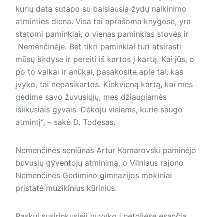
kurių data sutapo su baisiausia žydų naikinimo
atminties diena. Visa tai aprašoma knygose, yra
statomi paminklai, o vienas paminklas stovės ir
Nemenčinėje. Bet tikri paminklai turi atsirasti
mūsų širdyse ir pereiti iš kartos į kartą. Kai jūs, o
po to vaikai ir anūkai, pasakosite apie tai, kas
įvyko, tai nepasikartos. Kiekvieną kartą, kai mes
gedime savo žuvusiųjų, mes džiaugiamės
išlikusiais gyvais. Dėkoju visiems, kurie saugo
atmintį“, – sakė D. Todesas.
Nemenčinės seniūnas Artur Komarovski paminėjo
buvusių gyven­tojų atminimą, o Vilniaus rajono
Nemenčinės Gedimino gimnazijos mokiniai
pristatė muzikinius kūrinius.
Paskui susirinkusieji nuvyko į netoliese esančią