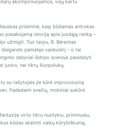
ų gitarų akomponuojamos, visų kartu
Šidlauskas prisiminė, kaip būdamas antrokas
no pasakojamą istoriją apie juodąją ranką –
alėjo užmigti. Tuo tarpu, B. Bėrantas
 išsigando pamatęs vaiduoklį – o tai
nginio dalyviai išdrįso scenoje pasidalyti
 juoko, nei tikrų šiurpuliukų.
tu su rašytojais jie kūrė improvizuotą
r pan. Padedami svečių, mokiniai sukūrė
fantazija virto tikru nuotykiu, priminusiu,
uikus būdas skatinti vaikų kūrybiškumą,