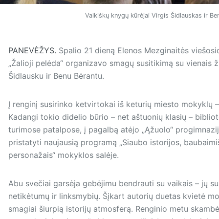
Vaikiškų knygų kūrėjai Virgis Šidlauskas ir B
PANEVĖŽYS.
Spalio 21 dieną Elenos Mezginaitės viešosio
„Žalioji pelėda“ organizavo smagų susitikimą su vienais ž
Šidlausku ir Benu Bėrantu.
Į renginį susirinko ketvirtokai iš keturių miesto mokyklų – 
Kadangi tokio didelio būrio – net aštuonių klasių – biblio
turimose patalpose, į pagalbą atėjo „Ąžuolo“ progimnazij
pristatyti naujau­sią programą „Siaubo istorijos, baubaimi
personažais“ mokyklos salėje.
Abu svečiai garsėja gebėjimu bendrauti su vaikais – jų sus
netikėtumų ir linksmybių. Šįkart autorių duetas kvietė mok
smagiai šiurpią istorijų atmosferą. Renginio metu skambėj