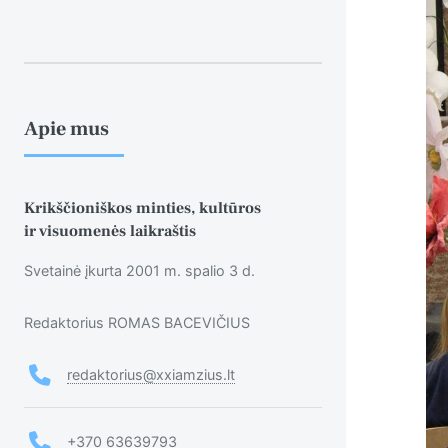
Apie mus
Krikščioniškos minties, kultūros
ir visuomenės laikraštis
Svetainė įkurta 2001 m. spalio 3 d.
Redaktorius ROMAS BACEVIČIUS
redaktorius@xxiamzius.lt
+370 63639793