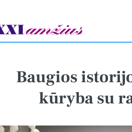
gle
Baugios istorijo
kūryba su r