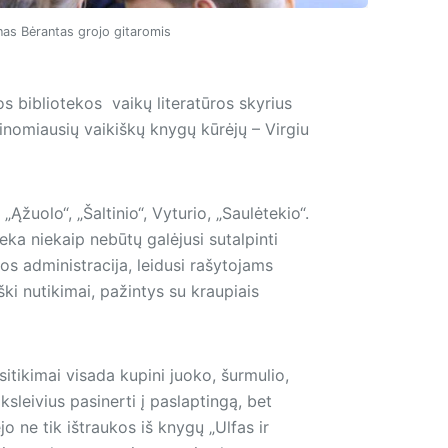
enas Bėrantas grojo gitaromis
s bibliotekos vaikų literatūros skyrius
inomiausių vaikiškų knygų kūrėjų – Virgiu
„Ąžuolo“, „Šaltinio“, Vyturio, „Saulėtekio“.
teka niekaip nebūtų galėjusi sutalpinti
os administracija, leidusi rašytojams
ški nutikimai, pažintys su kraupiais
itikimai visada kupini juoko, šurmulio,
sleivius pasinerti į paslaptingą, bet
o ne tik ištraukos iš knygų „Ulfas ir