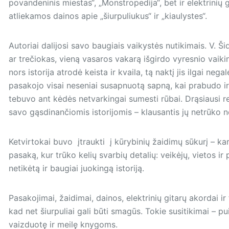
povandeninis miestas“, „Monstropedija“, bet ir elektrini
atliekamos dainos apie „šiurpuliukus“ ir „kiaulystes“.
Autoriai dalijosi savo bau­giais vaikystės nutikimais. V. 
ar trečiokas, vieną vasaros vakarą išgirdo vyresnio vaiki
nors istorija atrodė keista ir kvaila, tą naktį jis ilgai neg
pasakojo visai neseniai susapnuotą sapną, kai prabudo ir
tebuvo ant kėdės netvarkingai sumesti rūbai. Drąsiausi re
savo gąsdinančiomis istorijomis – klausantis jų netrūko nei
Ketvirtokai buvo įtraukti į kūrybinių žaidimų sūkurį – kar
pasaką, kur trūko kelių svarbių detalių: veikėjų, vietos i
netikėtą ir baugiai juokingą istoriją.
Pasakojimai, žaidimai, dai­nos, elektrinių gitarų akordai ir 
kad net šiurpuliai gali būti smagūs. Tokie susitikimai – p
vaizduotę ir meilę knygoms.