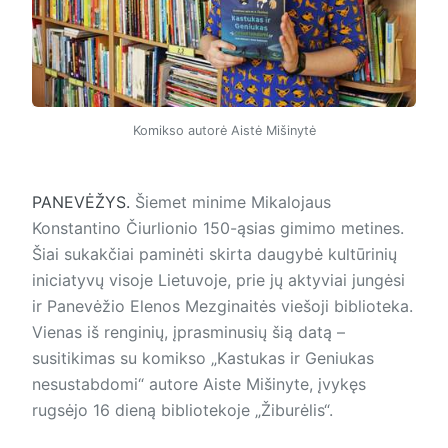
Komikso autorė Aistė Mišinytė
PANEVĖŽYS.
Šiemet minime Mikalojaus
Konstantino Čiurlionio 150-ąsias gimimo metines.
Šiai sukakčiai paminėti skirta dau­gybė kultūrinių
iniciatyvų visoje Lietuvoje, prie jų aktyviai jungėsi
ir Panevėžio Elenos Mezginaitės viešoji biblioteka.
Vienas iš renginių, įprasminusių šią datą –
susitikimas su komikso „Kastukas ir Geniukas
nesustabdomi“ autore Aiste Mišinyte, įvykęs
rugsėjo 16 dieną bibliotekoje „Žiburėlis“.