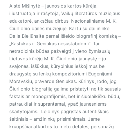
Aistė Mišinytė – jaunosios kartos kūrėja,
iliustruotoja ir rašytoja, Vaikų literatūros muziejaus
edukatorė, anksčiau dirbusi Nacionaliniame M. K.
Čiurlionio dailės muziejuje. Kartu su dailininke
Dalia Bieliūnaite pernai išleido biografinį komiską –
„Kastukas ir Geniukas nesustabdomi“. Tai
netradicinis būdas pažvelgti į vieno žymiausių
Lietuvos kūrėjų M. K. Čiurlionio jaunystę – jo
svajones, iššūkius, kūrybinius ieškojimus bei
draugystę su lenkų kompozitoriumi Eugenijumi
Moravskiu, pravarde Geniukas. Kūrinys įrodo, jog
Čiurlionio biografiją galima pristatyti ne tik sausais
faktais ar monografijomis, bet ir šiuolaikišku būdu,
patraukliai ir suprantamai, ypač jaunesniems
skaitytojams. Leidinys pagrįstas autentiškais
šaltiniais – amžininkų prisiminimais. Jame
kruopščiai atkurtos to meto detalės, personažų