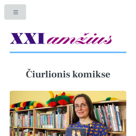
Toggle
Čiurlionis komikse