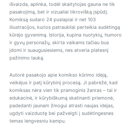
išvaizda, aplinka, todėl skaitytojas gauna ne tik
pasakojimą, bet ir vizualiai tik­rovišką įspūdį.
Komiksą sudaro 24 puslapiai ir net 103
iliustracijos, kurios patrauk­liai perteikia sudėtingą
kūrėjo gyvenimą. Istorija, kupina nuotykių, humoro
ir gyvų per­sonažų, skirta vaikams ta­čiau bus
įdomi ir suaugusiesiems, nes atveria platesnį
pažinimo lauką.
Autorė pasakojo apie komikso kūrimo idėją,
veikėjus ir patį kūrybinį procesą. Ji pabrėžė, kad
komiksas nėra vien tik pramoginis žanras – tai ir
edukacinė, ir kūrybiškumą skatinanti priemonė,
padedanti jaunam žmogui atrasti naujas idėjas,
ugdyti vaizduotę bei pažvelgti į sudėtingesnes
temas lengvesniu kampu.