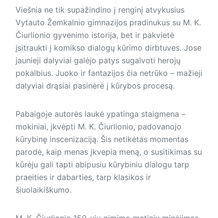
Viešnia ne tik supažindino į renginį atvykusius
Vytauto Žemkalnio gimnazijos pradinukus su M. K.
Čiurlionio gyvenimo istorija, bet ir pakvietė
įsitraukti į komikso dialogų kūrimo dirbtuves. Jose
jaunieji dalyviai galėjo patys sugalvoti herojų
pokalbius. Juoko ir fantazijos čia netrūko – mažieji
dalyviai drąsiai pasinėrė į kūrybos procesą.
Pabaigoje au­torės laukė ypatinga staigmena –
mokiniai, įkvėpti M. K. Čiurlionio, padovanojo
kūrybinę inscenizaciją. Šis netikėtas momentas
parodė, kaip menas įkvepia meną, o susitikimas su
kūrėju gali tapti abipusiu kūrybiniu dialogu tarp
praeities ir dabarties, tarp klasikos ir
šiuolaikiškumo.
M. K. Čiurlionio 150-ųjų gimimo metinių minėjimas,