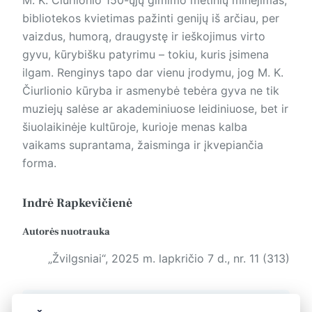
bibliotekos kvietimas pažinti genijų iš arčiau, per
vaizdus, humorą, draugystę ir ieškojimus virto
gyvu, kūrybišku patyrimu – tokiu, kuris įsimena
ilgam. Renginys tapo dar vienu įrodymu, jog M. K.
Čiurlionio kūryba ir asmenybė tebėra gyva ne tik
muziejų salėse ar akademiniuose leidiniuose, bet ir
šiuolaikinėje kultūroje, kurioje menas kalba
vaikams suprantama, žaisminga ir įkvepiančia
forma.
Indrė Rapkevičienė
Autorės nuotrauka
„Žvilgsniai“, 2025 m. lapkričio 7 d., nr. 11 (313)
Žymos:
Žvilgsniai