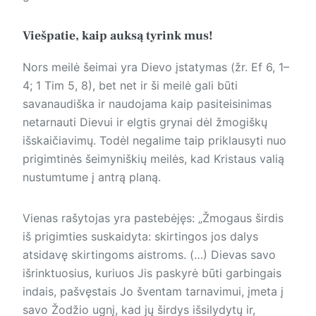
Viešpatie, kaip auksą tyrink mus!
Nors meilė šeimai yra Dievo įstatymas (žr. Ef 6, 1–
4; 1 Tim 5, 8), bet net ir ši meilė gali būti
savanaudiška ir naudojama kaip pasiteisinimas
netarnauti Dievui ir elgtis grynai dėl žmogiškų
išskaičiavimų. Todėl negalime taip priklausyti nuo
prigimtinės šeimyniškių meilės, kad Kristaus valią
nustumtume į antrą planą.
Vienas rašytojas yra pastebėjęs: „Žmogaus širdis
iš prigimties suskaidyta: skirtingos jos dalys
atsidavę skirtingoms aistroms. (…) Dievas savo
išrinktuosius, kuriuos Jis paskyrė būti garbingais
indais, pašvęstais Jo šventam tarnavimui, įmeta į
savo Žodžio ugnį, kad jų širdys išsilydytų ir,