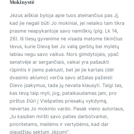
Mokinystė
Jėzus aiškiai byloja apie tuos ateinančius pas Jį,
kad jie negali būti Jo mokiniai, jei nelaiko tam tikra
prasme neapykantoje savo namiškių (plg. Lk 14,
26). Iš tiesų gyvenime ne visada matome tikinčius
tėvus, kurie Dievą bei Jo valią gerbtų bei mylėtų
labiau negu savo vaikus. Nors gimdytojais, ypač
senatvėje ar sergančiais, vaikai yra pašaukti
rūpintis ir jiems paklusti, bet jei jie kartais (dėl
dvasinio aklumo) verčia savo atžalas pažeisti
Dievo įsakymus, tada jų nevalia klausyti. Taigi tas,
kas tėvą taip myli, jog, pataikaudamas jam, pro
pirštus žiūri į Viešpaties priesakų vykdymą,
nevertas Jo mokinio vardo. Pasak vieno autoriaus,
„tu kasdien miršti savo paties darbotvarkei,
prioritetams, meilėms ir vertybėms, kad dar
glaudžiau sektum Jėzumi“.