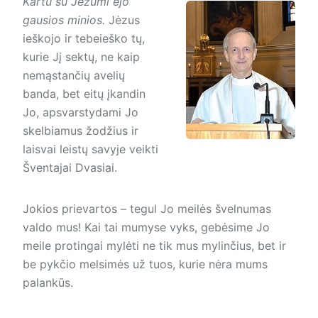
Kartu su Jėzumi ėjo
gausios minios.
Jėzus
ieškojo ir tebeieško tų,
kurie Jį sektų, ne kaip
nemąstančių avelių
banda, bet eitų įkandin
Jo, apsvarstydami Jo
skelbiamus žodžius ir
laisvai leistų savyje veikti
Šventajai Dvasiai.
Jokios prievartos – tegul Jo meilės švelnumas
valdo mus! Kai tai mumyse vyks, gebėsime Jo
meile protingai mylėti ne tik mus mylinčius, bet ir
be pykčio melsimės už tuos, kurie nėra mums
palankūs.