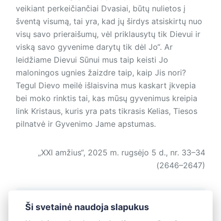
veikiant perkeičiančiai Dvasiai, būtų nulietos į
šventą visumą, tai yra, kad jų širdys atsiskirtų nuo
visų savo prieraišumų, vėl priklausytų tik Dievui ir
viską savo gyvenime darytų tik dėl Jo“. Ar
leidžiame Dievui Sūnui mus taip keisti Jo
maloningos ugnies žaizdre taip, kaip Jis nori?
Tegul Dievo meilė išlaisvina mus kaskart įkvepia
bei moko rinktis tai, kas mūsų gyvenimus kreipia
link Kristaus, kuris yra pats tikrasis Kelias, Tiesos
pilnatvė ir Gyvenimo Jame apstumas.
„XXI amžius“, 2025 m. rugsėjo 5 d., nr. 33–34
(2646–2647)
Žymos:
Krikščionybė šiandien
Ši svetainė naudoja slapukus