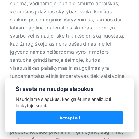
suirimą, vadinamojo buitinio smurto apraiškas,
vedančias į dažnas skyrybas, vaikų kančias ir
sunkius psichologinius išgyvenimus, kuriuos dar
labiau pagilina materialinis skurdas. Todėl yra
svarbu vėl iš naujo iškelti krikščionišką nuostatą,
kad žmogiškojo asmens pašaukimas meilei
įgyvendinamas neišardoma vyro ir moters
santuoka grindžiamoje šeimoje, kurios
visapusiškas palaikymas ir saugojimas yra
fundamentalus etinis imperatyvas tiek valstybinei
politikai, tiek ir Bažnyčios misijai.
Ši svetainė naudoja slapukus
Naudojame slapukus, kad galėtume analizuoti
Gyvybės šventumo palaikymas
lankytojų srautą.
Šeimos pašaukimas meilei yra išreiškiamas
Accept all
atvirumu gyvybei, svetingu motinos įsčiose
pradėto kūdikio priėmimu – gimdymu, auginimu,