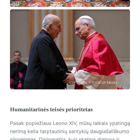
Humanitarinės teisės prioritetas
Pasak popiežiaus Leono XIV, mūsų laikais ypatingą
nerimą kelia tarptautinių santykių daugiašališkumo
silpnėjimas. Diplomatiją, kuri skatina dialogą ir