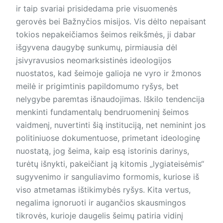
ir taip svariai prisidedama prie visuomenės
gerovės bei Bažnyčios misijos. Vis dėlto nepaisant
tokios nepakeičiamos šeimos reikšmės, ji dabar
išgyvena daugybę sunkumų, pirmiausia dėl
įsivyravusios neomarksistinės ideologijos
nuostatos, kad šeimoje galioja ne vyro ir žmonos
meilė ir prigimtinis papildomumo ryšys, bet
nelygybe paremtas išnaudojimas. Iškilo tendencija
menkinti fundamentalų bendruomeninį šeimos
vaidmenį, nuvertinti šią instituciją, net neminint jos
politiniuose dokumentuose, primetant ideologinę
nuostatą, jog šeima, kaip esą istorinis darinys,
turėtų išnykti, pakeičiant ją kitomis „lygiateisėmis“
sugyvenimo ir sanguliavimo formomis, kuriose iš
viso atmetamas ištikimybės ryšys. Kita vertus,
negalima ignoruoti ir augančios skausmingos
tikrovės, kurioje daugelis šeimų patiria vidinį