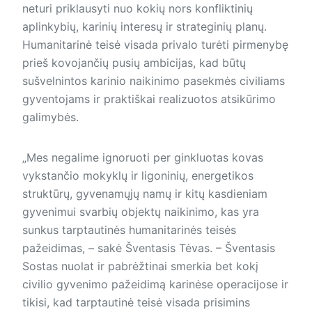
neturi priklausyti nuo kokių nors konfliktinių
aplinkybių, karinių interesų ir strateginių planų.
Humanitarinė teisė visada privalo turėti pirmenybę
prieš kovojančių pusių ambicijas, kad būtų
sušvelnintos karinio naikinimo pasekmės civiliams
gyventojams ir praktiškai realizuotos atsikūrimo
galimybės.
„Mes negalime ignoruoti per gink­luotas kovas
vykstančio mokyklų ir ligoninių, energetikos
struktūrų, gyvenamųjų namų ir kitų kasdie­niam
gyvenimui svarbių objektų naikinimo, kas yra
sunkus tarptautinės humanitarinės teisės
pažeidimas, – sakė Šventasis Tėvas. – Šventasis
Sostas nuolat ir pabrėžtinai smerkia bet kokį
civilio gyvenimo pažeidimą karinėse operacijose ir
tikisi, kad tarptautinė teisė visada prisimins