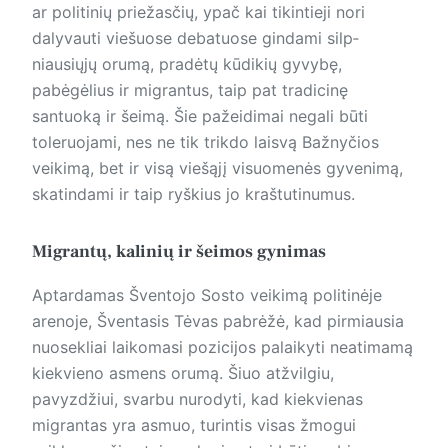
ar politinių priežasčių, ypač kai tikintieji nori
dalyvauti viešuose debatuose gindami silp­
niausiųjų orumą, pradėtų kūdikių gyvybę,
pabėgėlius ir migrantus, taip pat tradicinę
santuoką ir šeimą. Šie pažeidimai negali būti
toleruojami, nes ne tik trikdo laisvą Bažnyčios
veikimą, bet ir visą viešąjį visuomenės gyvenimą,
skatindami ir taip ryškius jo kraštutinumus.
Migrantų, kalinių ir šeimos gynimas
Aptardamas Šventojo Sosto veikimą politinėje
arenoje, Šventasis Tėvas pabrėžė, kad pirmiausia
nuosekliai laikomasi pozicijos palaikyti neatimamą
kiekvieno asmens orumą. Šiuo atžvilgiu,
pavyzdžiui, svarbu nurodyti, kad kiekvienas
migrantas yra asmuo, turintis visas žmogui