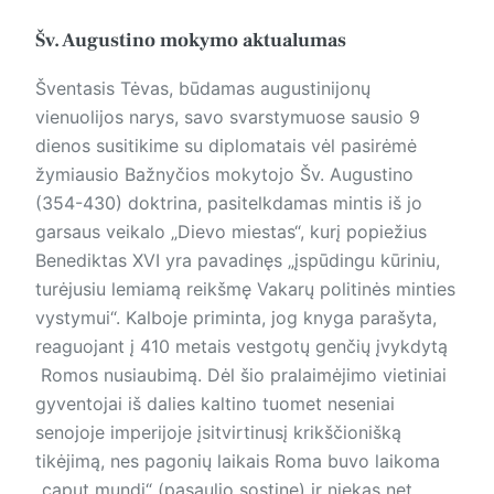
Šv. Augustino mokymo aktualumas
Šventasis Tėvas, būdamas augustinijonų
vienuolijos narys, savo svarstymuose sausio 9
dienos susitikime su diplomatais vėl pasirėmė
žymiausio Bažnyčios mokytojo Šv. Augustino
(354-430) doktrina, pasitelkdamas mintis iš jo
garsaus veikalo „Dievo miestas“, kurį popiežius
Benediktas XVI yra pavadinęs „įspūdingu kūriniu,
turėjusiu lemiamą reikšmę Vakarų politinės minties
vystymui“. Kalboje priminta, jog knyga parašyta,
reaguojant į 410 metais vestgotų genčių įvykdytą
Romos nusiaubimą. Dėl šio pralaimėjimo vietiniai
gyventojai iš dalies kaltino tuomet neseniai
senojoje imperijoje įsitvirtinusį krikščionišką
tikėjimą, nes pagonių laikais Roma buvo laikoma
„caput mundi“ (pasaulio sostine) ir niekas net