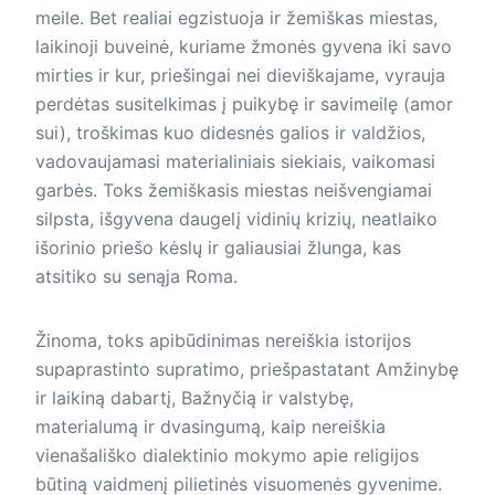
meile. Bet realiai egzistuoja ir žemiškas miestas,
laikinoji buveinė, kuriame žmonės gyvena iki savo
mirties ir kur, priešingai nei dieviškajame, vyrauja
perdėtas susitelkimas į puikybę ir savimeilę (amor
sui), troškimas kuo didesnės galios ir valdžios,
vadovaujamasi materialiniais siekiais, vaikomasi
garbės. Toks žemiškasis miestas neišvengiamai
silpsta, išgyvena daugelį vidinių krizių, neatlaiko
išorinio priešo kėslų ir galiausiai žlunga, kas
atsitiko su senąja Roma.
Žinoma, toks apibūdinimas nereiškia istorijos
supaprastinto supratimo, priešpastatant Amžinybę
ir laikiną dabartį, Bažnyčią ir valstybę,
materialumą ir dvasingumą, kaip nereiškia
vienašališko dialektinio mokymo apie religijos
būtiną vaidmenį pilietinės visuomenės gyvenime.