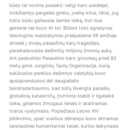
būdu tai norima pasiekti: netgi karo sukėlėjai,
trokštantys pergalės ginklu, įveikę kitus, tikisi, jog
tokiu būdu galiausiai laimės taiką, kuri bus
geresnė nei buvo iki tol. Būtent toks agresyvus
ideologinis nusistatymas praėjusiame XX amžiuje
atvedė į dviejų pasaulinių karų tragedijas,
pareikalavusias dešimčių milijonų žmonių aukų.
Ant paskutinio Pasaulinio karo griuvėsių prieš 80
metų gimė Jungtinių Tautų Organizacija, kurią
sukūrusios penkios dešimtys valstybių buvo
apsisprendusios dėl daugiašalio
bendradarbiavimo, kad būtų išvengta panašių
globalinių katastrofų, įtvirtinta stabili ir ilgalaikė
taika, ginamos žmogaus teisės ir skatinamas
tvarus vystymasis. Popiežiaus Leono XIV
įsitikinimu, ypač svarbus dėmesys buvo skiriamas
tarptautinei humanitarinei teisei, kurios laikymasis