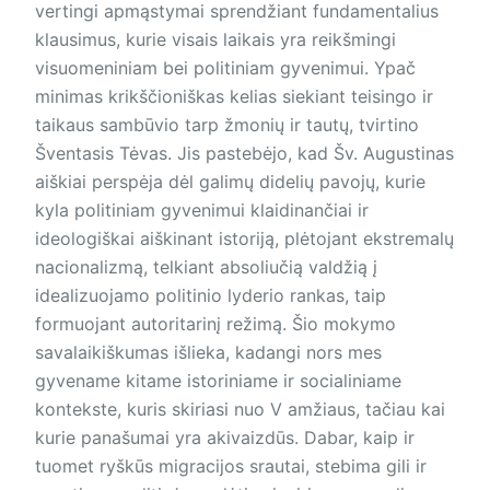
vertingi apmąstymai sprendžiant fundamentalius
klausimus, kurie visais laikais yra reikšmingi
visuomeniniam bei politiniam gyvenimui. Ypač
minimas krikščioniškas kelias siekiant teisingo ir
taikaus sambūvio tarp žmonių ir tautų, tvirtino
Šventasis Tėvas. Jis pastebėjo, kad Šv. Augustinas
aiškiai perspėja dėl galimų didelių pavojų, kurie
kyla politiniam gyvenimui klaidinančiai ir
ideologiškai aiškinant istoriją, plėtojant ekstremalų
nacionalizmą, telkiant absoliučią valdžią į
idealizuojamo politinio lyderio rankas, taip
formuojant autoritarinį režimą. Šio mokymo
savalaikiškumas išlieka, kadangi nors mes
gyvename kitame istoriniame ir socialiniame
kontekste, kuris skiriasi nuo V amžiaus, tačiau kai
kurie panašumai yra akivaizdūs. Dabar, kaip ir
tuomet ryškūs migracijos srautai, stebima gili ir