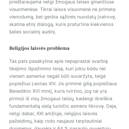
prieštaraujama netgi žmogaus teises ginančiose
visuomenėse. Tikrai laisva visuomenė ne primeta
vienodumą, bet gerbia sąžinės nuostatų įvairovę,
skatina etinį dialogą, kuris praturtina kiekvienos
šalies socialinį audinį.
Religijos laisvės problema
Tas pats pasakytina apie nepaprastai svarbią
tikėjimo išpažinimo teisę, kuri jokiu būdu nei
vienam asmeniui negali būti suvaržyta, teigė
popiežius Leonas XIV. Jis priminė gilią popiežiaus
Benedikto XVI mintį, kuris tvirtino, jog tai yra
pirmoji iš visų žmogaus teisių, kadangi išreiškia
fundamentalią sielą turinčio asmens tikrovę. Deja,
netgi dabar, XXI amžiuje, religijos laisvės
pažeidimų, kaip rodo naujausi tarptautiniai
duomenys, daugėja ir 64 % pasaulio gyventojų