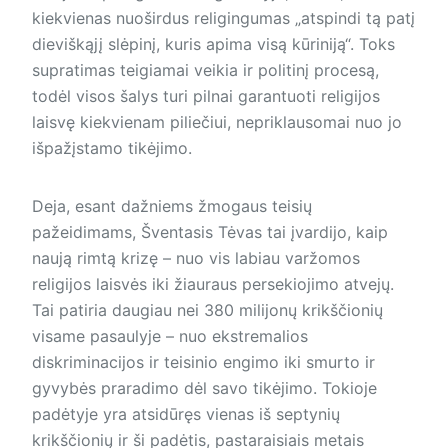
kiekvienas nuoširdus religingumas „atspindi tą patį
dieviškąjį slėpinį, kuris apima visą kūriniją“. Toks
supratimas teigiamai veikia ir politinį procesą,
todėl visos šalys turi pilnai garantuoti religijos
laisvę kiekvienam piliečiui, nepriklausomai nuo jo
išpažįstamo tikėjimo.
Deja, esant dažniems žmogaus teisių
pažeidimams, Šventasis Tėvas tai įvardijo, kaip
naują rimtą krizę – nuo vis labiau varžomos
religijos laisvės iki žiauraus persekiojimo atvejų.
Tai patiria daugiau nei 380 milijonų krikščionių
visame pasaulyje – nuo ekstremalios
diskriminacijos ir teisinio engimo iki smurto ir
gyvybės praradimo dėl savo tikėjimo. Tokioje
padėtyje yra atsidūręs vienas iš septynių
krikščionių ir ši padėtis, pastaraisiais metais