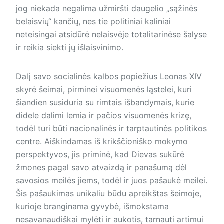
jog niekada negalima užmiršti daugelio „sąžinės
belaisvių“ kančių, nes tie politiniai kaliniai
neteisingai atsidūrė nelaisvėje totalitarinėse šalyse
ir reikia siekti jų išlaisvinimo.
Dalį savo socialinės kalbos popiežius Leonas XIV
skyrė šeimai, pirminei visuomenės ląstelei, kuri
šiandien susiduria su rimtais išbandymais, kurie
didele dalimi lemia ir pačios visuomenės krizę,
todėl turi būti nacionalinės ir tarptautinės politikos
centre. Aiškindamas iš krikščioniško mokymo
perspektyvos, jis priminė, kad Dievas sukūrė
žmones pagal savo atvaizdą ir panašumą dėl
savosios meilės jiems, todėl ir juos pašaukė meilei.
Šis pašaukimas unikaliu būdu apreikštas šeimoje,
kurioje branginama gyvybė, išmokstama
nesavanaudiškai mylėti ir aukotis, tarnauti artimui