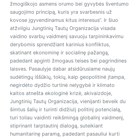
žmogiškojo asmens orumo bei gyvybės šventumo
saugojimo principą, kuris yra svarbesnis už
kovose įgyvendinamus kitus interesus“. Ir šiuo
atžvilgiu Jungtinių Tautų Organizacija visada
vaidino svarbų vaidmenį savuoju tarpininkavimu
derybomis sprendžiant karinius konfliktus,
skatinant ekonominę ir socialinę pažangą,
padedant apginti žmogaus teises bei pagrindines
laisves. Pasaulyje dabar atsidūrusiame naujų
sudėtingų iššūkių, tokių, kaip geopolitinė įtampa,
negirdėto dydžio turtinė nelygybė ir klimato
kaitos atnešta ekologinė krizė, akivaizdoje,
Jungtinių Tautų Organizacija, vienijanti beveik du
šimtus šalių ir turinti didžiulį politinį potencialą,
turi toliau vaidinti reikšmingą globalinį vaidmenį,
stiprinant tarptautinį dialogą, suteikiant
humanitarinę paramą, padedant pasauliui kurti