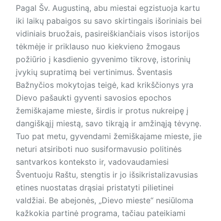
Pagal Šv. Augustiną, abu miestai egzistuoja kartu
iki laikų pabaigos su savo skirtingais išoriniais bei
vidiniais bruožais, pasireiškiančiais visos istorijos
tėkmėje ir priklauso nuo kiekvieno žmogaus
požiūrio į kasdienio gyvenimo tikrovę, istorinių
įvykių supratimą bei vertinimus. Šventasis
Bažnyčios mokytojas teigė, kad krikščionys yra
Dievo pašaukti gyventi savosios epochos
žemiškajame mieste, širdis ir protus nukreipę į
dangiškąjį miestą, savo tikrąją ir amžinąją tėvynę.
Tuo pat metu, gyvendami žemiškajame mieste, jie
neturi atsiriboti nuo susiformavusio politinės
santvarkos konteksto ir, vadovaudamiesi
Šventuoju Raštu, stengtis ir jo išsikristalizavusias
eti­nes nuostatas drąsiai pristatyti pilietinei
valdžiai. Be abejonės, „Dievo mieste“ nesiūloma
kažkokia partinė programa, tačiau pateikiami