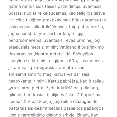
patiria rimtus šios teisės pažeidimus. Šventasis
Sostas, nuolat reikalaudamas, kad religijos laisvė
ir viešas tikėjimo praktikavimas būtų garantuotas
visiems pasaulio krikščionims, taip pat pabrėžia,
jog ši nuostata yra skirta ir kitų religijų
bendruomenėms. Šventasis Tėvas priminė, jog
praėjusiais metais, mi­nint Vatikano II Susirinkimo
deklaracijos „Nostra Aetate“ dėl Bažnyčios
santykių su kitomis religijomis 60-ąsias metines,
jis dar kartą kategoriškai atmetė visas
antisemitizmo formas, kurios vis dar sėja
neapykantą ir mirtį. Kartu pabrėžta, kad ir toliau
„yra svarbu plėtoti žydų ir krikščionių dialogą,
gilinant bendrąsias biblijines šaknis“. Popiežius
Leonas XIV pastebėjo, jog reikia džiaugtis dėl
pastaraisiais dešimtmečiais pasiektos pažangos
visoje tarpreliginio dialogo srityje, žinant, kad