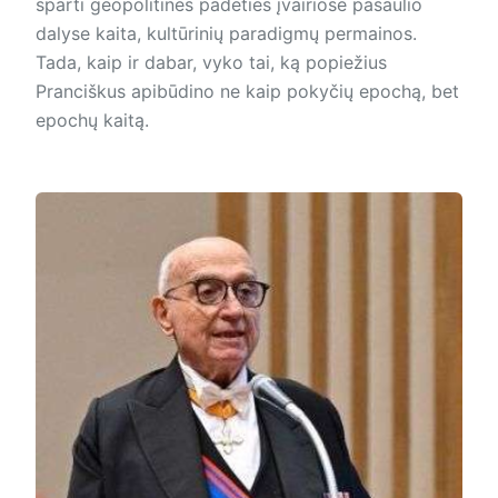
sparti geopolitinės padėties įvairiose pasaulio
dalyse kaita, kultūrinių paradigmų permainos.
Tada, kaip ir dabar, vyko tai, ką popiežius
Pranciškus apibūdino ne kaip pokyčių epochą, bet
epochų kaitą.