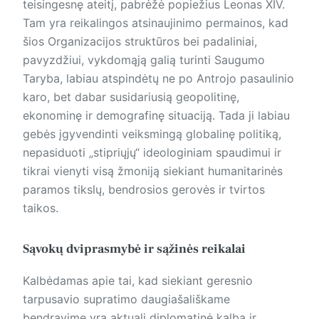
teisingesnę ateitį, pabrėžė popiežius Leonas XIV.
Tam yra reikalingos atsinaujinimo permainos, kad
šios Organizacijos struktūros bei padaliniai,
pavyzdžiui, vykdomąją galią turinti Saugumo
Taryba, labiau atspindėtų ne po Antrojo pasaulinio
karo, bet dabar susidariusią geopolitinę,
ekonominę ir demografinę situaciją. Tada ji labiau
gebės įgyvendinti veiksmingą globalinę politiką,
nepasiduoti „stipriųjų“ ideologiniam spaudimui ir
tikrai vienyti visą žmoniją siekiant humanitarinės
paramos tikslų, bendrosios gerovės ir tvirtos
taikos.
Sąvokų dviprasmybė ir sąžinės reikalai
Kalbėdamas apie tai, kad siekiant geresnio
tarpusavio supratimo daugiašališkame
bendravime yra aktuali diplomatinė kalba ir