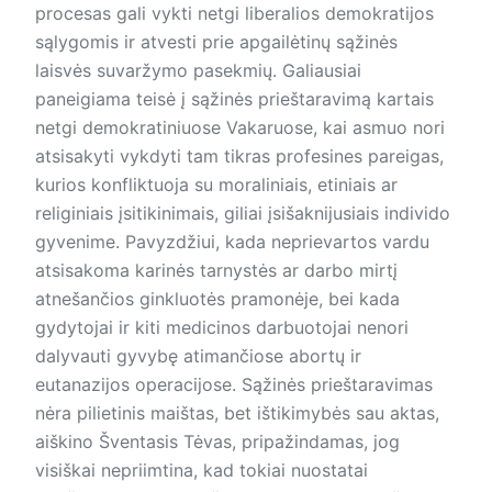
procesas gali vykti netgi liberalios demokratijos
sąlygomis ir atvesti prie apgailėtinų sąžinės
laisvės suvaržymo pasekmių. Galiausiai
paneigiama teisė į sąžinės prieštaravimą kartais
netgi demokrati­niuo­se Vakaruose, kai asmuo nori
atsisakyti vykdyti tam tikras profesines pareigas,
kurios konfliktuoja su moraliniais, etiniais ar
religiniais įsitikinimais, giliai įsišaknijusiais individo
gyvenime. Pavyzdžiui, kada neprievartos vardu
atsisakoma karinės tarnystės ar darbo mirtį
atnešančios ginkluotės pramonėje, bei kada
gydytojai ir kiti medicinos darbuotojai nenori
dalyvauti gyvybę atimančiose abortų ir
eutanazijos operacijose. Sąžinės prieštaravimas
nėra pilietinis maištas, bet ištikimybės sau aktas,
aiškino Šventasis Tėvas, pripažindamas, jog
visiškai nepriimtina, kad tokiai nuostatai