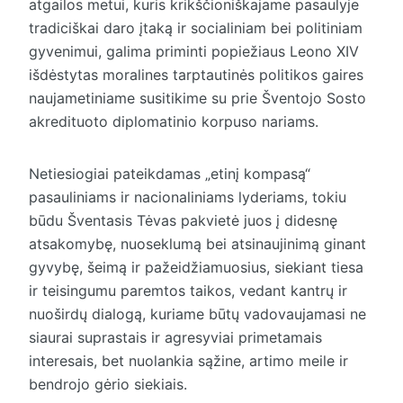
atgailos metui, kuris krikščioniškajame pasaulyje
tradiciškai daro įtaką ir socialiniam bei politiniam
gyvenimui, galima priminti popiežiaus Leono XIV
išdėstytas moralines tarptautinės politikos gaires
naujametiniame susitikime su prie Šventojo Sosto
akredituoto diplomatinio korpuso nariams.
Netiesiogiai pateikdamas „etinį kompasą“
pasauliniams ir nacionaliniams lyderiams, tokiu
būdu Šventasis Tėvas pakvietė juos į didesnę
atsakomybę, nuoseklumą bei atsinaujinimą ginant
gyvybę, šeimą ir pažeidžiamuosius, siekiant tiesa
ir teisingumu paremtos taikos, vedant kantrų ir
nuoširdų dialogą, kuriame būtų vadovaujamasi ne
siaurai suprastais ir agresyviai primetamais
interesais, bet nuolankia sąžine, artimo meile ir
bendrojo gėrio siekiais.