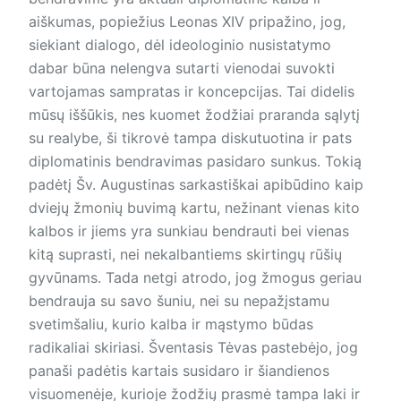
aiškumas, popiežius Leonas XIV pripažino, jog,
siekiant dialogo, dėl ideologinio nusistatymo
dabar būna nelengva sutarti vienodai suvokti
vartojamas sampratas ir koncepcijas. Tai didelis
mūsų iššūkis, nes kuomet žodžiai praranda sąlytį
su realybe, ši tikrovė tampa diskutuotina ir pats
diplomatinis bendravimas pasidaro sunkus. Tokią
padėtį Šv. Augustinas sarkas­tiškai apibūdino kaip
dviejų žmonių buvimą kartu, nežinant vienas kito
kalbos ir jiems yra sunkiau bendrauti bei vienas
kitą suprasti, nei ne­kal­ban­tiems skirtingų rūšių
gyvūnams. Tada netgi atrodo, jog žmogus geriau
bendrauja su savo šuniu, nei su nepažįstamu
svetimšaliu, kurio kalba ir mąstymo būdas
radikaliai skiriasi. Šventasis Tėvas pastebėjo, jog
panaši padėtis kartais susidaro ir šiandienos
visuomenėje, kurioje žodžių prasmė tampa laki ir