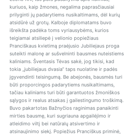
kuriuos, kaip žmones, negalima paprasčiausiai
prilyginti jų padarytiems nusikaltimams, dėl kurių
atsidūrė už grotų. Kalboje diplomatams buvo
išreikšta padėka toms vyriausybėms, kurios
teigiamai atsiliepė į velionio popiežiaus
Pranciškaus kvietimą praėjusio Jubiliejaus proga
suteikti malonę ar sušvelninti bausmes nuteistiems
kaliniams. Šventasis Tėvas sakė, jog tikisi, kad
tokia „jubiliejaus dvasia“ taps nuolatine ir padės
įgyvendinti teisingumą. Be abejonės, bausmės turi
būti proporcingos padarytiems nusikaltimams,
tačiau kaliniams turi būti garantuotos žmoniškos
sąlygos ir realus atsakas į gailestingumo troškimą.
Buvo pakartotas Bažnyčios raginimas panaikinti
mirties bausmę, kuri sugriauna apgailėjimo ir
atleidimo viltį bei natūralų atsivertimo ir
atsinaujinimo siekį. Popiežius Pranciškus priminė,