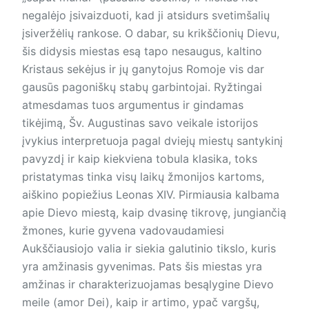
negalėjo įsivaizduoti, kad ji atsidurs svetimšalių
įsiveržėlių rankose. O dabar, su krikščionių Dievu,
šis didysis miestas esą tapo nesaugus, kaltino
Kristaus sekėjus ir jų ganytojus Romoje vis dar
gausūs pagoniškų stabų garbintojai. Ryžtingai
atmesdamas tuos argumentus ir gindamas
tikėjimą, Šv. Augustinas savo veikale istorijos
įvykius interpretuoja pagal dviejų miestų santykinį
pavyzdį ir kaip kiekviena tobula klasika, toks
pristatymas tinka visų laikų žmonijos kartoms,
aiškino popiežius Leonas XIV. Pirmiausia kalbama
apie Dievo miestą, kaip dvasinę tikrovę, jungiančią
žmones, kurie gyvena vadovaudamiesi
Aukščiausiojo valia ir siekia galutinio tikslo, kuris
yra amžinasis gyvenimas. Pats šis miestas yra
amžinas ir charakterizuojamas besąlygine Dievo
meile (amor Dei), kaip ir artimo, ypač vargšų,