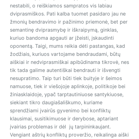
nestabili, o reiškiamos sampratos vis labiau
dviprasmiškos. Pati kalba tuomet pasidaro jau ne
žmonių bendravimo ir pažinimo priemonė, bet per
semantinę dviprasmybę ir iškraipymą, ginklas,
kuriuo bandoma apgauti ar įžeisti, įskaudinti
oponentą. Taigi, mums reikia dėti pastangas, kad
žodžiais, kuriuos vartojame bendraudami, būtų
aiškiai ir nedviprasmiškai apibūdinama tikrovė, nes
tik tada galime autentiškai bendrauti ir išvengti
nesupratimo. Taip turi būti tiek buityje ir šeimos
namuose, tiek ir viešojoje aplinkoje, politikoje bei
žiniasklaidoje, ypač tarptautiniuose santykiuose,
siekiant tikro daugiašališkumo, kuriame
sprendžiami įvairūs gyvenimo bei konfliktų
klausimai, susitikimuose ir derybose, aptariant
įvairias problemas ir dėl jų tarpininkaujant.
Vengiant aštrių konfliktų proveržio, reikalinga aiški