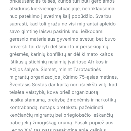
priklausančias teises, kurios turi būti gerbiamos
atsidūrus kiekvienoje situacijoje, nepriklausomai
nuo patekimo į svetimą šalį pobūdžio. Svarbu
suprasti, kad toli gražu ne visi migrantai apleido
savo gimtinę laisvu pasirinkimu, ieškodami
geresnio materialaus gyvenimo svetur, bet buvo
priversti tai daryti dėl smurto ir persekiojimų
grėsmės, karinių konfliktų ar dėl klimato kaitos
ištikusių stichinių nelaimių įvairiose Afrikos ir
Azijos šalyse. Šiemet, minint Tarptautinės
migrantų organizacijos įkūrimo 75-ąsias metines,
Šventasis Sostas dar kartą nori išreikšti viltį, kad
teisėta valstybių kova prieš organizuotą
nusikalstamumą, prekybą žmonėmis ir narkotikų
kontrabandą, netaps pretekstu pažeidinėti
kenčiančių migrantų bei prieglobsčio ieškančių
pabėgėlių žmogiškąjį orumą. Pasak popiežiaus
Leono XIV, tas pats pasakytina apie kalinius,