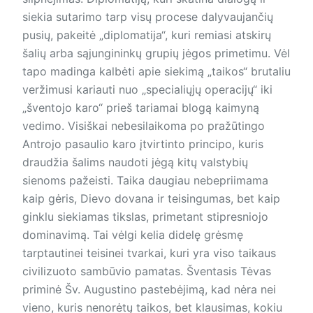
siekia sutarimo tarp visų procese dalyvaujančių
pusių, pakeitė „diplomatija“, kuri remiasi atskirų
šalių arba sąjungininkų grupių jėgos primetimu. Vėl
tapo madinga kalbėti apie siekimą „taikos“ brutaliu
veržimusi kariauti nuo „specialiųjų operacijų“ iki
„šventojo karo“ prieš tariamai blogą kaimyną
vedimo. Visiškai nebesilaikoma po pražūtingo
Antrojo pasaulio karo įtvirtinto principo, kuris
draudžia šalims naudoti jėgą kitų valstybių
sienoms pažeisti. Taika daugiau nebepriimama
kaip gėris, Dievo dovana ir teisingumas, bet kaip
ginklu siekiamas tikslas, primetant stipresniojo
dominavimą. Tai vėlgi kelia didelę grėsmę
tarptautinei teisinei tvarkai, kuri yra viso taikaus
civilizuoto sambūvio pamatas. Šventasis Tėvas
priminė Šv. Augustino pastebėjimą, kad nėra nei
vieno, kuris nenorėtų taikos, bet klausimas, kokiu