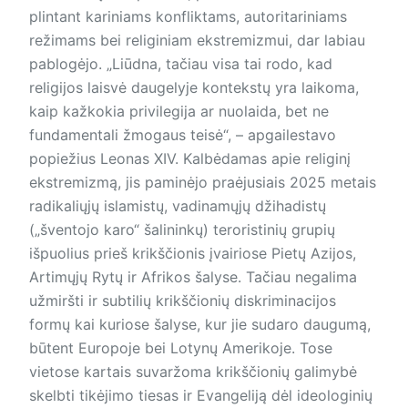
plintant kariniams konfliktams, autoritariniams
reži­mams bei religiniam ekstremizmui, dar labiau
pablogėjo. „Liūdna, tačiau visa tai rodo, kad
religijos laisvė daugelyje kontekstų yra laikoma,
kaip kažkokia privilegija ar nuolaida, bet ne
fundamentali žmogaus teisė“, – apgailestavo
popiežius Leonas XIV. Kalbėdamas apie religinį
ekstremizmą, jis paminėjo praėjusiais 2025 metais
radikaliųjų islamistų, vadinamųjų džihadistų
(„šventojo karo“ šalininkų) teroristinių grupių
išpuolius prieš krikščionis įvairiose Pietų Azijos,
Artimųjų Rytų ir Afrikos šalyse. Tačiau negalima
užmiršti ir subtilių krikščionių diskriminacijos
formų kai kuriose šalyse, kur jie sudaro daugumą,
būtent Europoje bei Lotynų Amerikoje. Tose
vietose kartais suvaržoma krikščionių galimybė
skelbti tikėjimo tiesas ir Evangeliją dėl ideologinių