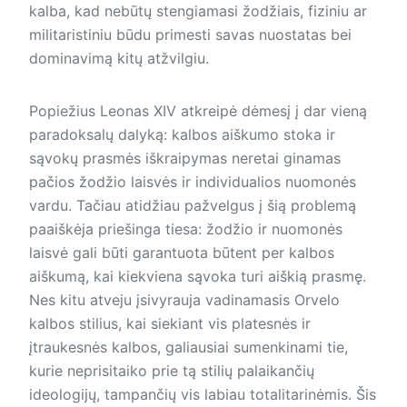
kalba, kad nebūtų stengiamasi žodžiais, fiziniu ar
militaristiniu būdu primesti savas nuostatas bei
dominavimą kitų atžvilgiu.
Popiežius Leonas XIV atkreipė dėmesį į dar vieną
paradoksalų dalyką: kalbos aiškumo stoka ir
sąvokų prasmės iškraipymas neretai ginamas
pačios žodžio laisvės ir individualios nuomonės
vardu. Tačiau atidžiau pažvelgus į šią problemą
paaiškėja priešinga tiesa: žodžio ir nuomonės
laisvė gali būti garantuota būtent per kalbos
aiškumą, kai kiekviena sąvoka turi aiškią prasmę.
Nes kitu atveju įsivyrauja vadinamasis Orvelo
kalbos stilius, kai siekiant vis platesnės ir
įtraukesnės kalbos, galiausiai sumenkinami tie,
kurie neprisitaiko prie tą stilių palaikančių
ideologijų, tampančių vis labiau totalitarinėmis. Šis