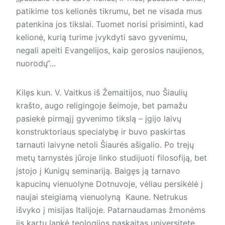
patikime tos kelionės tikrumu, bet ne visada mus
patenkina jos tikslai. Tuomet norisi prisiminti, kad
kelionė, kurią turime įvykdyti savo gyvenimu,
negali apeiti Evangelijos, kaip gerosios naujienos,
nuorodų“...
Kilęs kun. V. Vaitkus iš Žemaitijos, nuo Šiaulių
krašto, augo religingoje šeimoje, bet pamažu
pasiekė pirmąjį gyvenimo tikslą – įgijo laivų
konstruktoriaus specialybę ir buvo paskirtas
tarnauti laivyne netoli Šiaurės ašigalio. Po trejų
metų tarnystės jūroje linko studijuoti filosofiją, bet
įstojo į Kunigų seminariją. Baigęs ją tarnavo
kapucinų vienuolyne Dotnuvoje, vėliau persikėlė į
naujai steigiamą vienuolyną Kaune. Netrukus
išvyko į misijas Italijoje. Patarnaudamas žmonėms
jis kartu lankė teologijos paskaitas universitete,