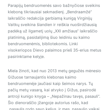
Parapijų bendruomenės savo bažnyčiose sveikins
kleboną tikriausiai sekmadienį. „Bendraamžė“
laikraščio redakcija gerbiamą kunigą Virginijų
Vaitkų sveikina šiandien ir reiškia nuoširdžiausią
padėką už ilgametį uolų „XXI amžiaus“ laikraščio
platinimą, pasidalijimą šiuo leidiniu su kaimo
bendruomenėmis, bibliotekomis. Linki
visokeriopos Dievo palaimos prieš 35-erius metus
pasirinktame kelyje.
Miela žinoti, kad nuo 2013 metų gegužės mėnesio
Gižuose tarnaujantis klebonas kaimo
bendruomenėje jaučiasi kaip šeimos narys. Tų
pačių metų vasarą, kai atvyko į Gižus, pasirodė
antroji kunigo knyga – „Nepažinau tavęs, pasauli“.
Šio dienoraščio įžangoje autorius rašo, kad
„pasaulis rodo savo kelius, ir mes, pasaulio vaikai,