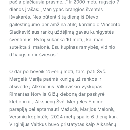
pačia plačiausia prasme…“ Ir 2000 metų rugsėjo 7
dienos įrašas: „Man ypač brangios šventės
išvakarės. Nes būtent šitą dieną iš Dievo
gailestingumo per amžiną atilsį kardinolo Vincento
Sladkevičiaus rankų uždėjimą gavau kunigystės
šventimus. Rytoj sukanka 10 metų, kai man
suteikta ši malonė. Esu kupinas ramybės, vidinio
džiaugsmo ir šviesos.“
O dar po beveik 25-erių metų tarsi pati Švč.
Mergelė Marija paėmė kunigą už rankos ir
atsivedė į Alksnėnus. Vilkaviškio vyskupas
Rimantas Norvila Gižų kleboną dar paskyrė
klebonu ir į Alksnėnų Švč. Mergelės Ėmimo
parapiją bei aptarnauti Mažučių Marijos Malonių
Versmių koplytėlę. 2024 metų spalio 6 dieną kun.
Virginijus Vaitkus buvo pristatytas kaip Alksnėnų