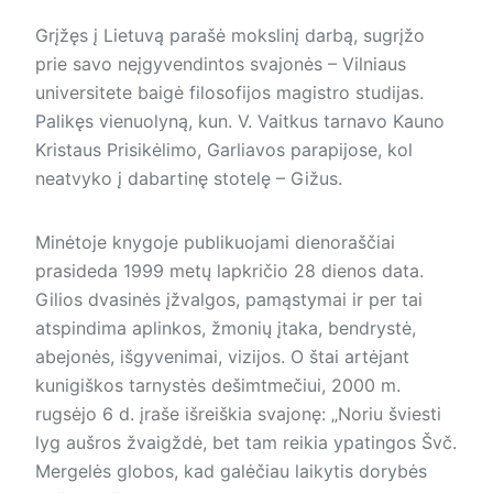
Grįžęs į Lietuvą parašė mokslinį darbą, sugrįžo
prie savo neįgyvendintos svajonės – Vilniaus
universitete baigė filosofijos magistro studijas.
Palikęs vienuolyną, kun. V. Vaitkus tarnavo Kauno
Kristaus Prisikėlimo, Garliavos parapijose, kol
neatvyko į dabartinę stotelę – Gižus.
Minėtoje knygoje publikuojami dienoraščiai
prasideda 1999 metų lapkričio 28 dienos data.
Gilios dvasinės įžvalgos, pamąstymai ir per tai
atspindima aplinkos, žmonių įtaka, bendrystė,
abejonės, išgyvenimai, vizijos. O štai artėjant
kunigiškos tarnystės dešimtmečiui, 2000 m.
rugsėjo 6 d. įraše išreiškia svajonę: „Noriu šviesti
lyg aušros žvaigždė, bet tam reikia ypatingos Švč.
Mergelės globos, kad galėčiau laikytis dorybės