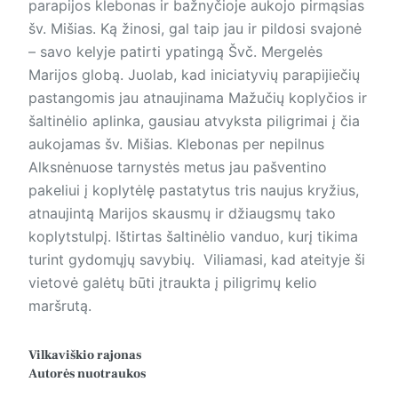
parapijos klebonas ir bažnyčioje aukojo pirmąsias
šv. Mišias. Ką žinosi, gal taip jau ir pildosi svajonė
– savo kelyje patirti ypatingą Švč. Mergelės
Marijos globą. Juolab, kad iniciatyvių parapijiečių
pastangomis jau atnaujinama Mažučių koplyčios ir
šaltinėlio aplinka, gausiau atvyksta piligrimai į čia
aukojamas šv. Mišias. Klebonas per nepilnus
Alksnėnuose tarnystės metus jau pašventino
pakeliui į koplytėlę pastatytus tris naujus kryžius,
atnaujintą Marijos skausmų ir džiaugsmų tako
koplytstulpį. Ištirtas šaltinėlio vanduo, kurį tikima
turint gydomųjų savybių. Viliamasi, kad ateityje ši
vietovė galėtų būti įtraukta į piligrimų kelio
maršrutą.
Vilkaviškio rajonas
Autorės nuotraukos