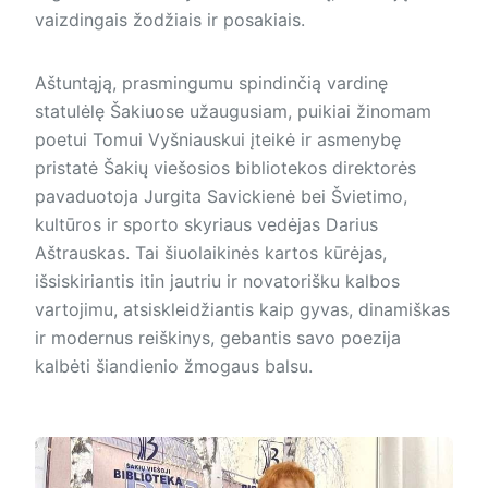
vaizdingais žodžiais ir posakiais.
Aštuntąją, prasmingumu spindinčią vardinę
statulėlę Šakiuose užaugusiam, puikiai žinomam
poetui Tomui Vyšniauskui įteikė ir asmenybę
pristatė Šakių viešosios bibliotekos direktorės
pavaduotoja Jurgita Savickienė bei Švietimo,
kultūros ir sporto skyriaus vedėjas Darius
Aštrauskas. Tai šiuolaikinės kartos kūrėjas,
išsiskiriantis itin jautriu ir novatorišku kalbos
vartojimu, atsiskleidžiantis kaip gyvas, dinamiškas
ir modernus reiškinys, gebantis savo poezija
kalbėti šiandienio žmogaus balsu.