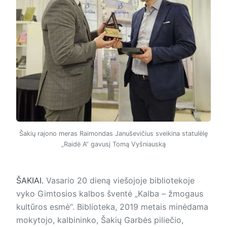
Šakių rajono meras Raimondas Januševičius sveikina statulėlę
„Raidė A“ gavusį Tomą Vyšniauską
ŠAKIAI.
Vasario 20 die­ną viešojoje bibliotekoje
vyko Gimtosios kalbos šventė „Kalba – žmogaus
kultūros esmė“. Biblioteka, 2019 metais minėdama
mokytojo, kalbininko, Šakių Garbės piliečio,