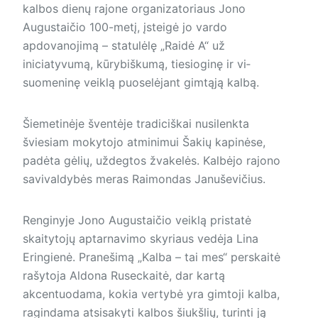
kalbos dienų rajone organizatoriaus Jono
Augustaičio 100-metį, įsteigė jo vardo
apdovanojimą – statulėlę „Raidė A“ už
iniciatyvumą, kūrybiškumą, tiesioginę ir vi­
suomeninę veiklą puo­se­lėjant gim­tąją kalbą.
Šiemetinėje šventėje tradiciškai nusilenkta
šviesiam mokytojo atminimui Šakių kapinėse,
padėta gėlių, uždegtos žvakelės. Kalbėjo rajono
savivaldybės meras Raimondas Januševičius.
Renginyje Jono Augustaičio veiklą pristatė
skaitytojų aptarnavimo skyriaus vedėja Lina
Eringienė. Pranešimą „Kalba – tai mes“ perskaitė
rašytoja Aldona Ruseckaitė, dar kartą
akcentuodama, kokia ver­tybė yra gimtoji kalba,
ragindama atsisakyti kalbos šiukšlių, turinti ją