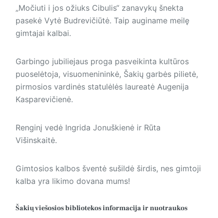
„Močiuti i jos ožiuks Cibulis“ zanavykų šnekta
pasekė Vytė Budrevičiūtė. Taip auginame meilę
gimtajai kalbai.
Garbingo jubiliejaus proga pasveikinta kultūros
puoselėtoja, visuomenininkė, Šakių garbės pilietė,
pirmosios vardinės statulėlės laureatė Augenija
Kasparevičienė.
Renginį vedė Ingrida Jonuškienė ir Rūta
Višinskaitė.
Gimtosios kalbos šventė sušildė širdis, nes gimtoji
kalba yra likimo dovana mums!
Šakių viešosios bibliotekos informacija ir nuotraukos