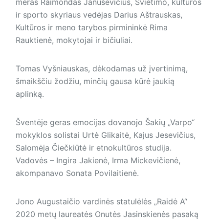
meras Raimondas Januševičius, Švietimo, kultūros
ir sporto skyriaus vedėjas Darius Aštrauskas,
Kultūros ir meno tarybos pirmininkė Rima
Rauktienė, mokytojai ir bičiuliai.
Tomas Vyšniauskas, dėkodamas už įvertinimą,
šmaikščiu žodžiu, minčių gausa kūrė jaukią
aplinką.
Šventėje geras emocijas dovanojo Šakių „Varpo“
mokyklos solistai Urtė Glikaitė, Kajus Jesevičius,
Salomėja Čiečkiūtė ir etnokultūros studija.
Vadovės – Ingira Jakienė, Irma Mickevičienė,
akompanavo Sonata Povilaitienė.
Jono Augustaičio vardinės statulėlės „Raidė A“
2020 metų laureatės Onutės Jasinskienės pasaką