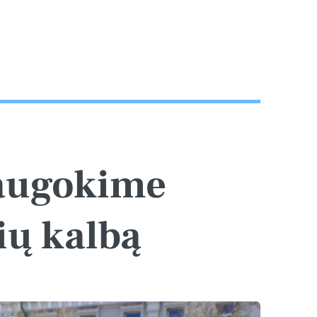
saugokime
tuvių kalbą