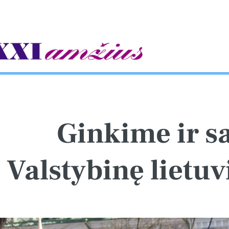
gle
Ginkime ir 
Valstybinę lie