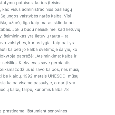
tatymo pataisos, kurios įteisina
a, kad visus administracinius paslaugų
s Sąjungos valstybės narės kalba. Visi
liškų užrašų liga kaip maras sklinda po
stabas. Jokiu būdu neleiskime, kad lietuvių
šei­mi­nin­kas yra lietuvių tauta – tai
avo valstybes, kurios lygiai taip pat yra
auti kalbėti jo kalba svetimoje šalyje, ko
 Mokytoja pabrėžė: „Atsiminkime: kalba ir
ir neišliks. Kiekvienas save gerbiantis
kus keiksmažodžius iš savo kalbos, nes mūsų
šyti be klaidų. 1992 metais UNESCO mūsų
usia kalba visame pasaulyje, o dar ji yra
piečių kalbų tarpe, kuriomis kalba 78
a prastinama, išstumiant senovines