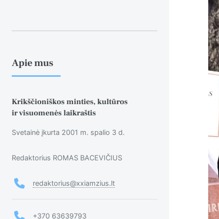
Apie mus
Krikščioniškos minties, kultūros
ir visuomenės laikraštis
Svetainė įkurta 2001 m. spalio 3 d.
Redaktorius ROMAS BACEVIČIUS
redaktorius@xxiamzius.lt
+370 63639793