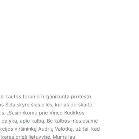
yko Tautos forumo organizuota protesto
as Šėla skyrė šias eiles, kurias perskaitė
s. „Susirinkome prie Vinco Kudirkos
į dalyką, apie kalbą. Be kalbos mes esame
cijos viršininką Audrių Valotką, už tai, kad
 karas prieš lietuvybę. Mums jau