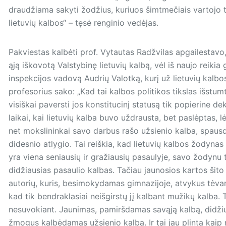
draudžiama sakyti žodžius, kuriuos šimtmečiais vartojo t
lietuvių kalbos“ – tęsė renginio vedėjas.
Pakviestas kalbėti prof. Vytautas Radžvilas apgailestavo,
ąją iškovotą Valstybinę lietuvių kalbą, vėl iš naujo reiki
inspekcijos vadovą Audrių Valotką, kurį už lietuvių kalbo
profesorius sako: „Kad tai kalbos politikos tikslas išstumt
visiškai paversti jos konstitucinį statusą tik popierine d
laikai, kai lietuvių kalba buvo uždrausta, bet paslėptas, l
net mokslininkai savo darbus rašo užsienio kalba, spausdi
didesnio atlygio. Tai reiškia, kad lietuvių kalbos žodynas 
yra viena seniausių ir gražiausių pasaulyje, savo žodynu 
didžiausias pasaulio kalbas. Tačiau jaunosios kartos ši
autorių, kuris, besimokydamas gimnazijoje, atvykus tėvam
kad tik bendraklasiai neišgirstų jį kalbant mužikų kalba. 
nesuvokiant. Jaunimas, pamiršdamas savąją kalbą, didžiu
žmogus kalbėdamas užsienio kalba. Ir tai jau plinta kaip m