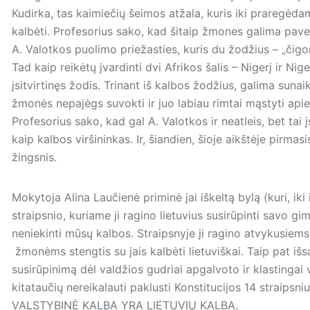
Kudirka, tas kaimiečių šeimos atžala, kuris iki praregėdam
kalbėti. Profesorius sako, kad šitaip žmones galima paver
A. Valotkos puolimo priežasties, kuris du žodžius – „čigo
Tad kaip reikėtų įvardinti dvi Afrikos šalis – Nigerį ir Nig
įsitvirtinęs žodis. Trinant iš kalbos žodžius, galima sun
žmonės nepajėgs suvokti ir juo labiau rimtai mąstyti apie
Profesorius sako, kad gal A. Valotkos ir neatleis, bet tai
kaip kalbos viršininkas. Ir, šiandien, šioje aikštėje pirma
žingsnis.
Mokytoja Alina Laučienė priminė jai iškeltą bylą (kuri, iki
straipsnio, kuriame ji ragino lietuvius susirūpinti savo gi
neniekinti mūsų kalbos. Straipsnyje ji ragino atvykusiems
žmonėms stengtis su jais kalbėti lietuviškai. Taip pat išs
susirūpinimą dėl valdžios gudriai apgalvoto ir klastingai
kitataučių nereikalauti paklusti Konstitucijos 14 straipsn
VALSTYBINĖ KALBA YRA LIETUVIŲ KALBA.