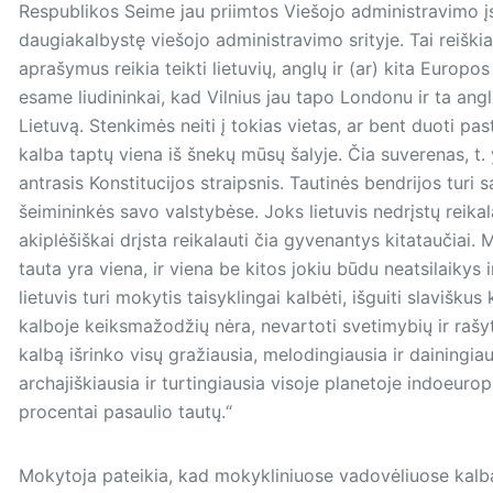
Respublikos Seime jau priimtos Viešojo administravimo įs
daugiakalbystę viešojo administravimo srityje. Tai reiški
aprašymus reikia teikti lietuvių, anglų ir (ar) kita Europo
esame liudininkai, kad Vilnius jau tapo Londonu ir ta ang
Lietuvą. Stenkimės neiti į tokias vietas, ar bent duoti pa
kalba taptų viena iš šnekų mūsų šalyje. Čia suverenas, t. y. 
antrasis Konstitucijos straipsnis. Tautinės bendrijos turi s
šeimininkės savo valstybėse. Joks lietuvis nedrįstų reikal
akiplėšiškai drįsta reikalauti čia gyvenantys kitataučiai.
tauta yra viena, ir viena be kitos jokiu būdu neatsilaikys 
lietuvis turi mokytis taisyklingai kalbėti, išguiti slaviš
kalboje keiksmažodžių nėra, nevartoti svetimybių ir ra
kalbą išrinko visų gražiausia, melodingiausia ir dai­nin­gia
archajiškiausia ir turtingiausia visoje planetoje indoeuro
procentai pasaulio tautų.“
Mokytoja pateikia, kad mokykliniuose vadovėliuose kalb