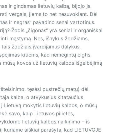
as ir gindamas lietuvių kalbą, bijojo ja
sti vergais, jiems to net nesuvokiant. Dėl
nas ir negras“ pavadino senai vartotinus.
eriją? Žodis „čigonas“ yra seniai ir organiškai
aikinti mąstymą. Nes, išnykus žodžiams,
 tais žodžiais įvardijamus dalykus.
 įspėjimas kitiems, kad nemėgintų elgtis,
sis mūsų kovos už lietuvių kalbos išgelbėjimą
 išteisinimo, tęsėsi pustrečių metų) dėl
mtąja kalba, o atvykusius kitataučius
 į Lietuvą mokytis lietuvių kalbos, o mūsų
akė savo, kaip Lietuvos pilietės,
 vykdomo lietuvių kalbos naikinimo – iš
iui, kuriame aiškiai parašyta, kad LIETUVOJE