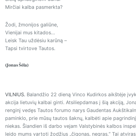
Mirčiai kalba pasmerkta?
Žodi, žmonijos galiūne,
Vienijai mus kitados…
Leisk Tau uždėsiu karūną –
Tapsi tvirtove Tautos.
(Jonas Šėla)
VILNIUS.
Balandžio 22 dieną Vinco Kudirkos aikštėje įv
akcija lietuvių kalbai ginti. Atsiliepdamas į šią akciją, Jon
renginį vedęs Tautos forumo narys Gaudentas Aukštikalni
paminklo, prie mūsų tautos šaknų, kalbėti apie pagrindin
niekas. Šiandien iš darbo vejam Valstybinės kalbos inspek
leido mums vartoti žodžius „čigonas, negras.“ Tai atviras