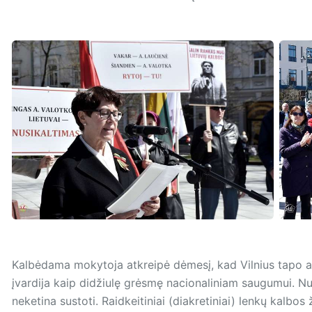
Kalbėdama mokytoja atkreipė dėmesį, kad Vilnius tapo akiv
įvardija kaip didžiulę grėsmę nacionaliniam saugumui. N
neketina sustoti. Raidkeitiniai (diakretiniai) lenkų kalbos 