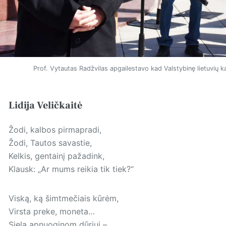
Prof. Vytautas Radžvilas apgailestavo kad Valstybinę lietuvių kalb
Lidija Veličkaitė
Žodi, kalbos pirmapradi,
Žodi, Tautos savastie,
Kelkis, gentainį pažadink,
Klausk: „Ar mums reikia tik tiek?“
Viską, ką šimtmečiais kūrėm,
Virsta preke, moneta…
Sielą apnuoginom dūriui –