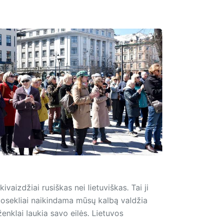
aizdžiai rusiškas nei lietuviškas. Tai ji
uosekliai naikindama mūsų kalbą valdžia
ženklai laukia savo eilės. Lietuvos