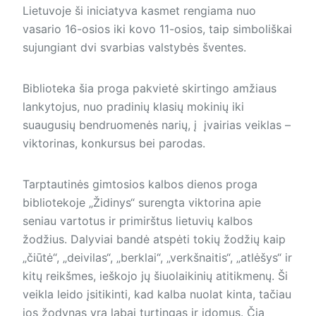
Lietuvoje ši iniciatyva kasmet rengiama nuo
vasario 16-osios iki kovo 11-osios, taip simboliškai
sujungiant dvi svarbias valstybės šventes.
Biblioteka šia proga pakvietė skirtingo amžiaus
lankytojus, nuo pradinių klasių mokinių iki
suaugusių bendruomenės narių, į įvairias veiklas –
viktorinas, konkursus bei parodas.
Tarptautinės gimtosios kalbos dienos proga
bibliotekoje „Židinys“ surengta viktorina apie
seniau vartotus ir primirštus lietuvių kalbos
žodžius. Dalyviai bandė atspėti tokių žodžių kaip
„čiūtė“, „deivilas“, „berklai“, „verkšnaitis“, „atlėšys“ ir
kitų reikšmes, ieškojo jų šiuolaikinių atitikmenų. Ši
veikla leido įsitikinti, kad kalba nuolat kinta, tačiau
jos žodynas yra labai turtingas ir įdomus. Čia