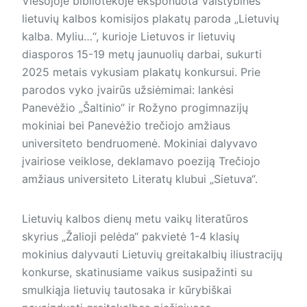
Viešojoje bibliotekoje eksponuota Valstybinės
lietuvių kalbos komisijos plakatų paroda „Lietuvių
kalba. Myliu…“, kurioje Lietuvos ir lietuvių
diasporos 15-19 metų jaunuolių darbai, sukurti
2025 metais vykusiam plakatų konkursui. Prie
parodos vyko įvairūs užsiėmimai: lankėsi
Panevėžio „Šaltinio“ ir Rožyno progimnazijų
mokiniai bei Panevėžio trečiojo amžiaus
universiteto bendruomenė. Mokiniai dalyvavo
įvairiose veiklose, deklamavo poeziją Trečiojo
amžiaus universiteto Literatų klubui „Sietuva“.
Lietuvių kalbos dienų metu vaikų literatūros
skyrius „Žalioji pelėda“ pakvietė 1-4 klasių
mokinius dalyvauti Lietuvių greitakalbių iliustracijų
konkurse, skatinusiame vaikus susipažinti su
smulkiąja lietuvių tautosaka ir kūrybiškai