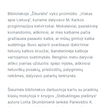
Bibliotekoje „Žiburėlis“ vyko protmūšis „Viskas
apie Lietuvą“, kuriame dalyvavo M. Karkos
progimnazijos ketvirtokai. Moksleiviai, pasiskirstę
komandomis, aiškinosi, ar mes kalbame pačia
gražiausia pasaulio kalba, ar mūsų gimtoji kalba
sudėtinga. Buvo aptarti svarbiausi išskirtiniai
lietuvių kalbos bruožai, šiandieninėje kalboje
vartojamos svetimybės. Renginio metu dalyviai
atliko įvairias užduotis: spėjo mįsles, aiškinosi
lietuviškų posakių, priežodžių, palyginimų
reikšmes, dalyvavo patarlių lenktynės.
Šiaurinės bibliotekos darbuotoja kartu su pradinių
klasių mokytoja ir knygos „Stebuklingas piešinys“
autore Lolita Skumbinienė lankėsi Panevėžio K.