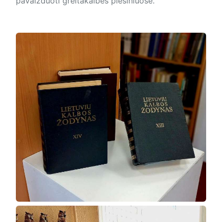
pavaizduoti greitakalbes piešiniuose.