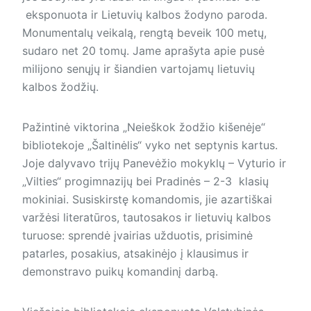
eksponuota ir Lietuvių kalbos žodyno paroda.
Monumentalų veikalą, rengtą beveik 100 metų,
sudaro net 20 tomų. Jame aprašyta apie pusė
milijono senųjų ir šiandien vartojamų lietuvių
kalbos žodžių.
Pažintinė viktorina „Neieškok žodžio kišenėje“
bibliotekoje „Šaltinėlis“ vyko net septynis kartus.
Joje dalyvavo trijų Panevėžio mokyklų – Vyturio ir
„Vilties“ progimnazijų bei Pradinės – 2-3 klasių
mokiniai. Susiskirstę komandomis, jie azartiškai
varžėsi literatūros, tautosakos ir lietuvių kalbos
turuose: sprendė įvairias užduotis, prisiminė
patarles, posakius, atsakinėjo į klausimus ir
demonstravo puikų komandinį darbą.