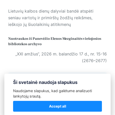
Lietuvių kalbos dienų dalyviai bandė atspėti
seniau vartotų ir pri­mirštų žodžių reikšmes,
ieškojo jų šiuolaikinių atitikmenų
Nuotraukos iš Panevėžio Elenos Mezginaitės viešojosios
bibliotekos archyvo
„XXI amžius“, 2026 m. balandžio 17 d., nr. 15-16
(2676–2677)
Žymos:
Kalba
Ši svetainė naudoja slapukus
Naudojame slapukus, kad galėtume analizuoti
lankytojų srautą.
Redakcija
Accept all