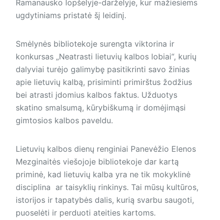
Ramanausko lopšelyje-darželyje, kur mažiesiems
ugdytiniams pristatė šį leidinį.
Smėlynės bibliotekoje surengta viktorina ir
konkursas „Neatrasti lietuvių kalbos lobiai“, kurių
dalyviai turėjo galimybę pasitikrinti savo žinias
apie lietuvių kalbą, prisiminti primirštus žodžius
bei atrasti įdomius kalbos faktus. Užduotys
skatino smalsumą, kūrybiškumą ir domėjimąsi
gimtosios kalbos paveldu.
Lietuvių kalbos dienų renginiai Panevėžio Elenos
Mezginaitės viešojoje bibliotekoje dar kartą
priminė, kad lietuvių kalba yra ne tik mokyklinė
disciplina ar taisyklių rinkinys. Tai mūsų kultūros,
istorijos ir tapatybės dalis, kurią svarbu saugoti,
puoselėti ir perduoti ateities kartoms.