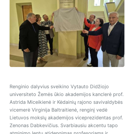
Renginio dalyvius sveikino Vytauto Didžiojo
universiteto Žemės ūkio akademijos kanclerė prof.
Astrida Miceikienė ir Kėdainių rajono savivaldybės
vicemerė Virginija Baltraitienė, renginį vedė
Lietuvos mokslų akademijos viceprezidentas prof.
Zenonas Dabkevičius. Svarbiausiu ak­cen­tu tapo
atminimo lentų atidengimas profesoriams ir