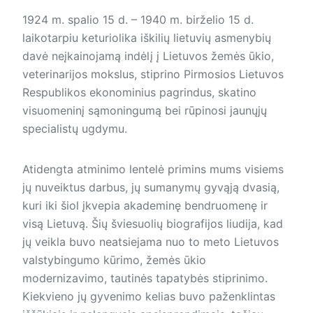
1924 m. spalio 15 d. – 1940 m. birželio 15 d.
laikotarpiu keturiolika iškilių lietuvių asmenybių
davė neįkainojamą indėlį į Lietuvos žemės ūkio,
veterinarijos mokslus, stiprino Pirmosios Lietuvos
Respublikos ekonominius pagrindus, skatino
visuomeninį sąmoningumą bei rūpinosi jaunųjų
specialistų ugdymu.
Atidengta atminimo lentelė primins mums visiems
jų nuveiktus darbus, jų sumanymų gyvąją dvasią,
kuri iki šiol įkvepia akademinę bendruomenę ir
visą Lietuvą. Šių šviesuolių biografijos liudija, kad
jų veikla buvo neatsiejama nuo to meto Lietuvos
valstybingumo kūrimo, žemės ūkio
modernizavimo, tautinės tapatybės stiprinimo.
Kiekvieno jų gyvenimo kelias buvo paženklintas