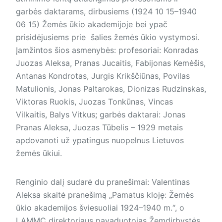
garbės daktarams, dirbusiems (1924 10 15–1940
06 15) Žemės ūkio akademijoje bei ypač
prisidėjusiems prie šalies žemės ūkio vystymosi.
Įamžintos šios asmenybės: profesoriai: Konradas
Juozas Aleksa, Pranas Jucaitis, Fabijonas Kemėšis,
Antanas Kondrotas, Jurgis Krikščiūnas, Povilas
Matulionis, Jonas Paltarokas, Dionizas Rudzinskas,
Viktoras Ruokis, Juozas Tonkūnas, Vincas
Vilkaitis, Balys Vitkus; garbės daktarai: Jonas
Pranas Aleksa, Juozas Tūbelis – 1929 metais
apdovanoti už ypatingus nuopelnus Lietuvos
žemės ūkiui.
Renginio dalį sudarė du pranešimai: Valentinas
Aleksa skaitė pranešimą „Pamatus kloję: Žemės
ūkio akademijos šviesuoliai 1924–1940 m.“, o
LAMMC direktoriaus pavaduotojas Žemdirbystės