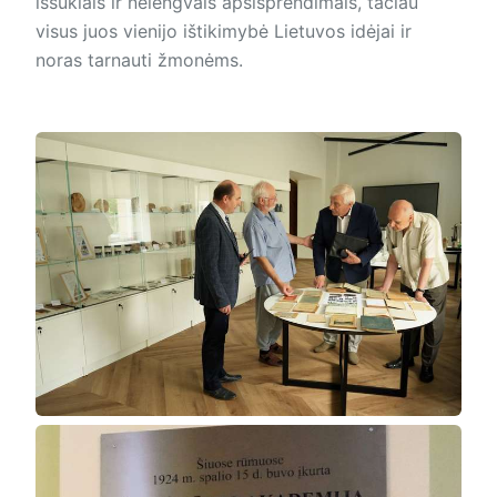
iššūkiais ir nelengvais apsisprendimais, tačiau
visus juos vienijo ištikimybė Lietuvos idėjai ir
noras tarnauti žmonėms.