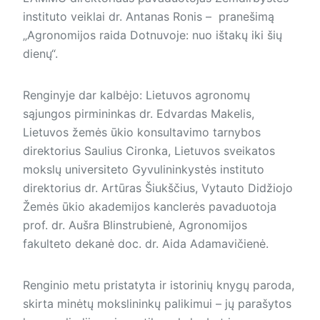
instituto veiklai dr. Antanas Ronis – pranešimą
„Agronomijos raida Dotnuvoje: nuo ištakų iki šių
dienų“.
Renginyje dar kalbėjo: Lietuvos agronomų
sąjungos pirmininkas dr. Edvardas Makelis,
Lietuvos žemės ūkio konsultavimo tarnybos
direktorius Saulius Cironka, Lietuvos svei­katos
mokslų universiteto Gy­vulinin­kystės instituto
direktorius dr. Ar­tūras Šiukščius, Vytauto Didžiojo
Žemės ūkio akademijos kanc­lerės pavaduotoja
prof. dr. Aušra Blinstrubienė, Agronomijos
fakulteto dekanė doc. dr. Aida Adamavičienė.
Renginio metu pristatyta ir istorinių knygų paroda,
skirta minėtų mokslininkų palikimui – jų parašytos