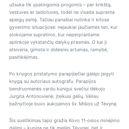
užsuka tik ypatingomis progomis – per krikštą,
vestuves ar laidotuves, todėl ne visada su­pran­ta
apeigų esmę. Tačiau panašiai nutinka ir kitose
gyvenimo situacijose: nejaukiai jaučiamės ten, kur
stokojame supratimo, kur neperprantame
aplinkoje vykstančių dalykų prasmės. O kai ji
atsiveria, gimsta ir didesnis artumas, ramybė,
pasitikėjimas.
Po knygos pristatymo parapijiečiai galėjo įsigyti
knygą su autoriaus autografu. Parapijos
bendruomenės vardu kunigui svečiui dėkojo
Jurgita Antonovienė, įteikusi gėlių. Vėliau
bažnyčioje buvo aukojamos šv. Mišios už Tėvynę.
Šis susitikimas tapo gražia Kovo 11-osios minėjimo
dalimi – kupina ne tik meilės Tėvynei, bet ir