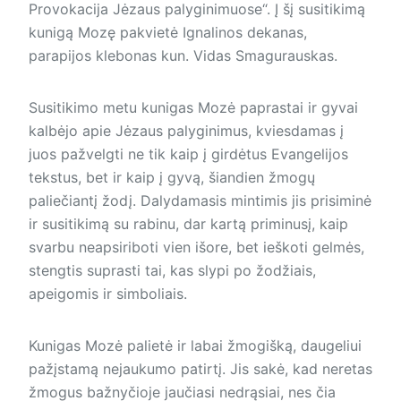
Provokacija Jėzaus palyginimuose“. Į šį susitikimą
kunigą Mozę pakvietė Ignalinos dekanas,
parapijos klebonas kun. Vidas Smagurauskas.
Susitikimo metu kunigas Mozė paprastai ir gyvai
kalbėjo apie Jėzaus palyginimus, kviesdamas į
juos pažvelgti ne tik kaip į girdėtus Evangelijos
tekstus, bet ir kaip į gyvą, šiandien žmogų
paliečiantį žodį. Dalydamasis mintimis jis prisiminė
ir susitikimą su rabinu, dar kartą priminusį, kaip
svarbu neapsiriboti vien išore, bet ieškoti gelmės,
stengtis suprasti tai, kas slypi po žodžiais,
apeigomis ir simboliais.
Kunigas Mozė palietė ir labai žmogišką, daugeliui
pažįstamą nejaukumo patirtį. Jis sakė, kad neretas
žmogus bažnyčioje jaučiasi nedrąsiai, nes čia