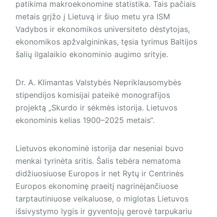
patikima makroekonomine statis­tika. Tais pačiais
metais grįžo į Lietuvą ir šiuo metu yra ISM
Vadybos ir ekonomikos universiteto dėstytojas,
ekonomikos apžvalgininkas, tęsia tyrimus Baltijos
šalių ilgalaikio ekonominio augimo srityje.
Dr. A. Klimantas Valstybės Nepriklausomybės
stipendijos komisijai pateikė monografijos
projektą „Skurdo ir sėkmės istorija. Lietuvos
ekonominis kelias 1900–2025 metais“.
Lietuvos ekonominė istorija dar neseniai buvo
menkai tyrinėta sritis. Šalis tebėra nematoma
didžiuosiuose Europos ir net Rytų ir Centrinės
Europos ekonominę praeitį nagrinėjančiuose
tarptautiniuose veikaluose, o miglotas Lietuvos
išsivystymo lygis ir gyventojų gerovė tarpukariu