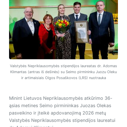
Valstybės Nepriklausomybės stipendijos laureatas dr. Adomas
Klimantas (antras iš dešinės) su Seimo pirmininku Juozu Oleku
ir artimaisiais Olgos Posaškovos (LRS) nuotrauka
Minint Lietuvos Nepriklausomybės atkūrimo 36-
ąsias metines Seimo pirmininkas Juozas Olekas
pasveikino ir įteikė apdovanojimą 2026 metų
Valstybės Nepriklausomybės stipendijos laureatui