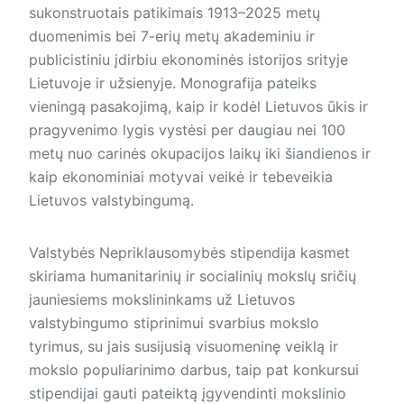
sukonstruotais patikimais 1913–­2025 metų
duomenimis bei 7-erių metų akademiniu ir
publicistiniu įdirbiu ekonominės istorijos srityje
Lietuvoje ir užsienyje. Monografija pateiks
vieningą pasakojimą, kaip ir kodėl Lietuvos ūkis ir
pragyvenimo lygis vystėsi per daugiau nei 100
metų nuo carinės okupacijos laikų iki šiandienos ir
kaip ekonominiai motyvai veikė ir tebeveikia
Lietuvos valstybingumą.
Valstybės Nepriklausomybės stipendija kasmet
skiriama humanitarinių ir socialinių mokslų sričių
jauniesiems mokslininkams už Lietuvos
valstybingumo stiprinimui svarbius mokslo
tyrimus, su jais susijusią visuomeninę veiklą ir
mokslo populiarinimo darbus, taip pat konkursui
stipendijai gauti pateiktą įgyvendinti mokslinio