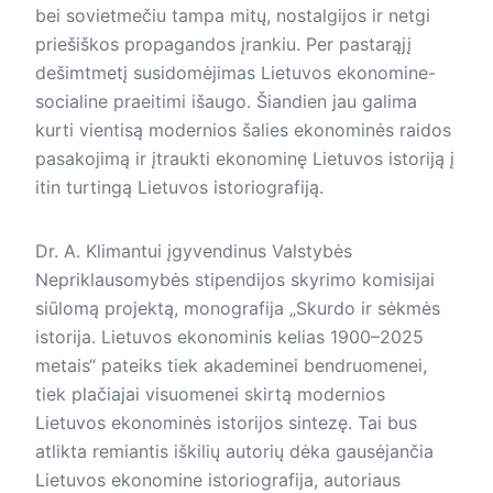
bei sovietmečiu tampa mitų, nostalgijos ir netgi
priešiškos propagandos įrankiu. Per pastarąjį
dešimtmetį susidomėjimas Lietuvos ekonomine-
socialine praeitimi išaugo. Šiandien jau galima
kurti vientisą modernios šalies ekonominės raidos
pasakojimą ir įtraukti ekonominę Lietuvos istoriją į
itin turtingą Lietuvos istoriografiją.
Dr. A. Klimantui įgyvendinus Valstybės
Nepriklausomybės stipendijos skyrimo komisijai
siūlomą projektą, monografija „Skurdo ir sėkmės
istorija. Lietuvos ekonominis kelias 1900–2025
metais“ pateiks tiek akademinei bendruomenei,
tiek plačiajai visuomenei skirtą modernios
Lietuvos ekonominės istorijos sintezę. Tai bus
atlikta remiantis iškilių autorių dėka gausėjančia
Lietuvos ekonomine istoriografija, autoriaus