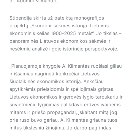
dr. Adomui Klimantui.
Stipendija skirta už pateiktą monografijos
projektą „Skurdo ir sėkmės istorija. Lietuvos
ekonominis kelias 1900–2025 metais“. Jo tikslas –
panoraminės Lietuvos ekonomikos sėkmės ir
nesėkmių analizė ilgoje istorinėje perspektyvoje.
„Planuojamoje knygoje A. Klimantas ruošiasi giliau
ir išsamiau nagrinėti konkrečiai Lietuvos
šiuolaikinės ekonomikos istoriją. Anksčiau
apytikrėmis prielaidomis ir spėliojimais grįstas
Lietuvos ekonomikos ir gerovės lygio tarpukariu ir
sovietmečiu lyginimas palikdavo erdvės įvairiems
mitams ir priešo propagandai, įskaitant mitą jog
prie ruso buvo geriau. A. Klimantas griauna tuos
mitus tikslesniu žinojimu. Jo darbo pagrindas –