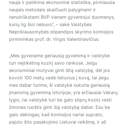
nauja ir patikima ekonominė statistika, pirmiausia
naujais metodais skaičiuoti palyginami ir
nenutrūkstami BVP vienam gyventojui duomenys,
kurių lig šiol nebuvo“, – sakė Valstybės
Nepriklausomybės stipendijos skyrimo komisijos
pirmininkas prof. dr. Virgis Valentinavičius.
„Mes gyvename geriausią gyvenimą ir valstybė
turi neįtikėtiną kozirį savo rankose. Jeigu
ekonominiai motyvai ginti šitą valstybę, dėl jos
kovoti 100 metų vedė lietuvius į kovą, tai jeigu
mes dabar turime, ši valstybė sukuria geriausią
įmanomą gyvenimą istorijoje, yra arčiausiai Vakarų
lygio, tai valstybė turi be galo stiprų kozirį vesti
žmones ruoštis ginti šią valstybę dabar. Esu be
galo dėkingas, kad komisijos nariai suprato,
pajuto šito pasakojimo Lietuvai reikšmę, ir aš