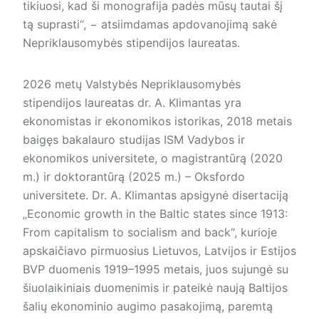
tikiuosi, kad ši monografija padės mūsų tautai šį
tą suprasti“, − atsiimdamas apdovanojimą sakė
Nepriklausomybės stipendijos laureatas.
2026 metų Valstybės Nepriklausomybės
stipendijos laureatas dr. A. Klimantas yra
ekonomistas ir ekonomikos istorikas, 2018 metais
baigęs bakalauro studijas ISM Vadybos ir
ekonomikos universitete, o magistrantūrą (2020
m.) ir doktorantūrą (2025 m.) – Oksfordo
universitete. Dr. A. Klimantas apsigynė disertaciją
„Economic growth in the Baltic states since 1913:
From capitalism to socialism and back“, kurioje
apskaičiavo pirmuosius Lietuvos, Latvijos ir Estijos
BVP duomenis 1919–­1995 metais, juos sujungė su
šiuolaikiniais duomenimis ir pateikė naują Baltijos
šalių ekonominio augimo pasakojimą, paremtą