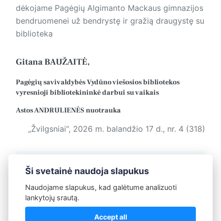
dėkojame Pagėgių Algimanto Mackaus gimnazijos
bendruomenei už bendrystę ir gražią draugystę su
biblioteka
Gitana BAUŽAITĖ,
Pagėgių savivaldybės Vydūno viešosios bibliotekos
vyresnioji bibliotekininkė darbui su vaikais
Astos ANDRULIENĖS nuotrauka
„Žvilgsniai“, 2026 m. balandžio 17 d., nr. 4 (318)
Žymos:
Žvilgsniai
Ši svetainė naudoja slapukus
Naudojame slapukus, kad galėtume analizuoti
lankytojų srautą.
Redakcija
Accept all