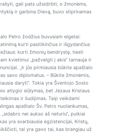
a­šyti, gali pats užsidirbti, o žmonėms,
ntyklą ir garbina Dievą, buvo stiprinamas
alo Petro žodžius buvusiam elgetai:
atinimą kurti pasitikinčius ir išgydančius
iežiaus: kurti žmonių bendrystę, tiesti
am kvietimui „pažvelgti į akis“ tarnauja ir
uncijai. „Ir jūs pirmiausia būkite apaštalo
Tėvas savo diplomatus. – Būkite žmonėmis,
nkiausia daryti“. Tokia yra Šventojo Sosto
nio atlygio siūlymas, bet Jėzaus Kristaus
teikimas ir liudijimas. Taip veikdami
ikalingas apaštalo Šv. Petro nuolankumas,
„sidabro nei aukso aš neturiu“, puikiai
as yra svarbiausia egzistencijai, Kristų,
kščioti, tai yra gavo tai, kas brangiau už