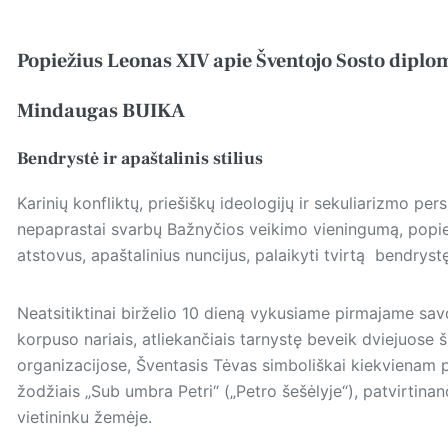
Popiežius Leonas XIV apie Šventojo Sosto diplom
Mindaugas BUIKA
Bendrystė ir apaštalinis stilius
Karinių konfliktų, priešiškų ideologijų ir sekuliarizmo pe
nepaprastai svarbų Bažnyčios veikimo vieningumą, popie
atstovus, apaštalinius nuncijus, palaikyti tvirtą bendrystę
Neatsitiktinai birželio 10 dieną vykusiame pirmajame sav
korpuso nariais, atliekančiais tarnystę beveik dviejuose š
organizacijose, Šventasis Tėvas simboliškai kiekvienam 
žodžiais „Sub umbra Petri“ („Petro šešėlyje“), patvirtinanč
vietininku žemėje.