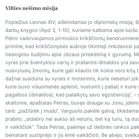
Vilties nešimo misija
Popiežius Leonas XIV, aiškindamas jo diplomatų misiją, š
darbų knygos (Apd 3, 1-10), kuriame kalbama apie luošo
Petro vadovaujamos pirmosios krikščionių bendruomenės
priminė, kad krikščionybės aušroje tikintieji rinkdavosi pa
tiesioginiu liudijimu apie Jėzaus prisikėlimą ir gyvumą. 
vyras prie šventyklos vartų ir prašantis išmaldos yra savo
nusivylusių žmonių, kurie gali kliautis tik kokia nors kit
dažnai susiduria su vyrais ir moterimis, kurie nebeturi 
kurie buvo visuomenės apleisti, nustumti į pašalį ir kurie
pagalbos (išmaldos), kad palaikytų savo egzistenciją“, – s
skaitome, apaštalas Petras, buvęs drauge su Jonu, įdėmia
tarė: „pažiūrėk į mudu“. Varguolis pakėlė galvą, tikėdamasi
prabilo: „sidabro nei aukso aš neturiu, bet ką turiu, tą d
ir vaikščiok“. Tada Petras, paėmęs už dešinės ran­kos pak
bematant sustiprėjo ir jis ėmė vaikščioti. Be abejo, svei­