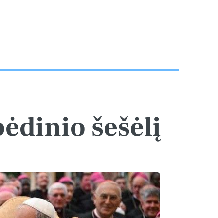
pėdinio šešėlį