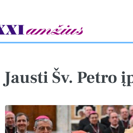
gle
Jausti Šv. Petro į