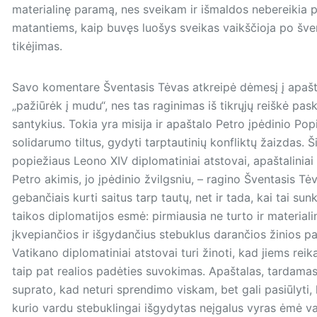
materialinę paramą, nes sveikam ir išmaldos nebereikia pr
matan­tiems, kaip buvęs luošys sveikas vaikščioja po šve
tikėjimas.
Savo komentare Šventasis Tėvas atkreipė dėmesį į apašt
„pažiūrėk į mudu“, nes tas raginimas iš tikrųjų reiškė pask
santykius. Tokia yra misija ir apaštalo Petro įpėdinio Pop
solidarumo tiltus, gydyti tarptautinių konfliktų žaizdas. Ši
popiežiaus Leono XIV diplomatiniai atstovai, apaštaliniai n
Petro akimis, jo įpėdinio žvilgsniu, – ragino Šventasis 
gebančiais kurti saitus tarp tautų, net ir tada, kai tai su
taikos diplomatijos esmė: pirmiausia ne turto ir materiali
įkvepiančios ir išgydančius ste­buklus darančios žinios pa
Vatikano diplomatiniai atstovai turi žinoti, kad jiems re
taip pat realios padėties suvokimas. Apaštalas, tardamas 
suprato, kad neturi sprendimo viskam, bet gali pasiūlyti, k
kurio vardu stebuklingai išgydytas neįgalus vyras ėmė vai