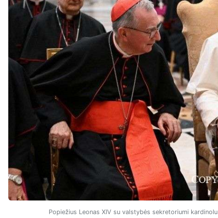
Popiežius Leonas XIV su valstybės sekretoriumi kardinolu