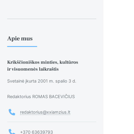
Apie mus
Krikščioniškos minties, kultūros
ir visuomenės laikraštis
Svetainė įkurta 2001 m. spalio 3 d.
Redaktorius ROMAS BACEVIČIUS
redaktorius@xxiamzius.lt
+370 63639793