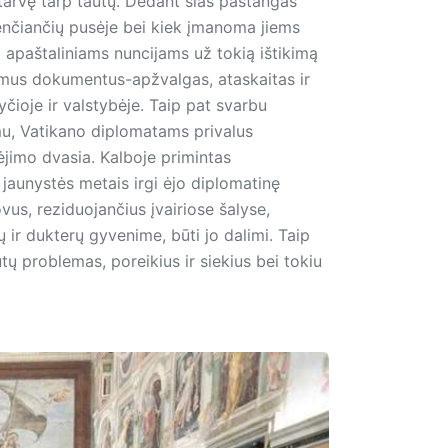
arvę tarp tautų. Dedant šias pastangas
kenčiančių pusėje bei kiek įmanoma jiems
 apaštaliniams nuncijams už tokią ištikimą
amus dokumentus-apžvalgas, atas­kaitas ir
čioje ir valstybėje. Taip pat svarbu
mu, Vatikano diplomatams privalus
kėjimo dvasia. Kalboje pri­mintas
 jaunystės metais irgi ėjo diplomatinę
ovus, reziduojančius įvairiose šalyse,
 ir dukterų gyvenime, būti jo dalimi. Taip
tautų problemas, poreikius ir siekius bei tokiu