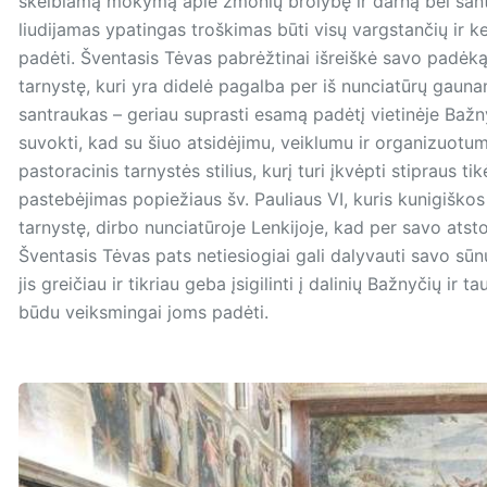
skelbiamą mokymą apie žmonių brolybę ir darną bei sant
liudijamas ypatingas troškimas būti visų vargstančių ir 
padėti. Šventasis Tėvas pabrėžtinai išreiškė savo padėką
tarnystę, kuri yra didelė pagalba per iš nunciatūrų gaun
santraukas – geriau suprasti esamą padėtį vietinėje Bažny
suvokti, kad su šiuo atsidėjimu, veiklumu ir organizuotu
pastoracinis tarnystės stilius, kurį turi įkvėpti stipraus ti
pastebėjimas popiežiaus šv. Pauliaus VI, kuris kunigiškos
tarnystę, dirbo nunciatūroje Len­ki­jo­je, kad per savo atst
Šventasis Tėvas pats netiesiogiai gali dalyvauti savo sūnų
jis greičiau ir tikriau geba įsigilinti į dalinių Bažnyčių ir 
būdu veiksmingai joms padėti.