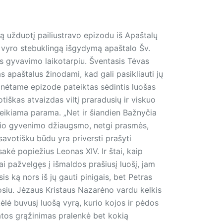
ią užduotį pailiustravo epizodu iš Apaštalų
 vyro stebuklingą išgydymą apaštalo Šv.
 gyvavimo laikotarpiu. Šventasis Tėvas
s apaštalus žinodami, kad gali pasikliauti jų
Minėtame epizode pateiktas sėdintis luošas
tiškas atvaizdas viltį praradusių ir viskuo
ų teikiama parama. „Net ir šiandien Bažnyčia
jokio gyvenimo džiaugsmo, netgi prasmės,
 savotišku būdu yra priversti prašyti
akė popiežius Leonas XIV. Ir štai, kaip
i pažvelgęs į išmaldos prašiusį luošį, jam
s ką nors iš jų gauti pinigais, bet Petras
uosiu. Jėzaus Kristaus Nazarėno vardu kelkis
ėlė buvusį luošą vyrą, kurio kojos ir pėdos
katos grąžinimas pralenkė bet kokią