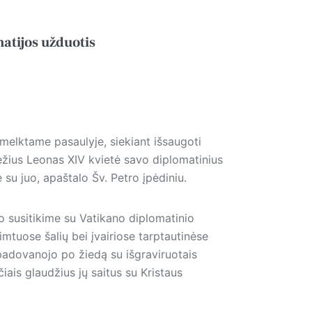
atijos užduotis
rsmelktame pasaulyje, siekiant išsaugoti
žius Leonas XIV kvietė savo diplomatinius
 su juo, apaštalo Šv. Petro įpėdiniu.
o susitikime su Vatikano diplomatinio
imtuose šalių bei įvairiose tarptautinėse
padovanojo po žiedą su išgraviruotais
iais glaudžius jų saitus su Kristaus