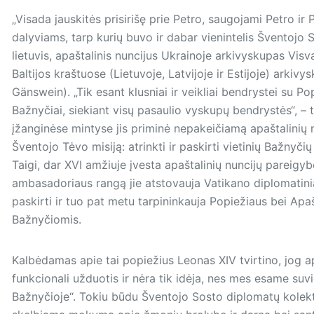
„Visada jauskitės prisirišę prie Petro, saugojami Petro ir P
dalyviams, tarp kurių buvo ir dabar vienintelis Šventojo 
lietuvis, apaštalinis nuncijus Ukrainoje arkivyskupas Visv
Baltijos kraštuose (Lietuvoje, Latvijoje ir Estijoje) ark
Gänswein). „Tik esant klusniai ir veikliai bendrystei su P
Bažnyčiai, siekiant visų pasaulio vyskupų bendrystės“, – 
įžanginėse mintyse jis priminė nepakeičiamą apaštalinių 
Šventojo Tėvo misiją: atrinkti ir paskirti vietinių Bažnyčių
Taigi, dar XVI amžiuje įvesta apaštalinių nuncijų pareigybė
ambasadoriaus rangą jie atstovauja Vatikano diplomatini
paskirti ir tuo pat metu tarpininkauja Popiežiaus bei Apa
Bažnyčiomis.
Kalbėdamas apie tai popiežius Leonas XIV tvirtino, jog ap
funkcionali užduotis ir nėra tik idėja, nes mes esame suvie
Bažnyčioje“. Tokiu būdu Šventojo Sosto diplomatų kolekt