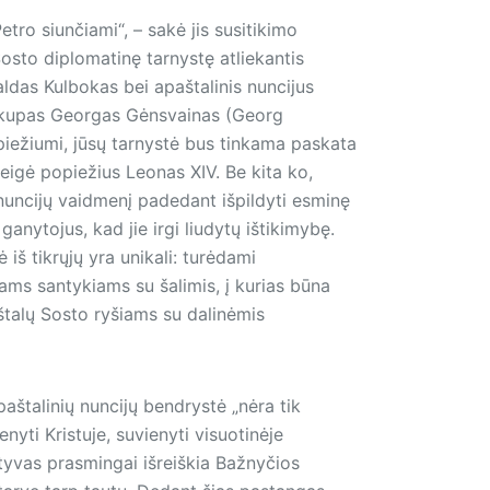
etro siunčiami“, – sakė jis susitikimo
Sosto diplomatinę tarnystę atliekantis
aldas Kulbokas bei apaštalinis nuncijus
ivyskupas Georgas Gėnsvainas (Georg
opiežiumi, jūsų tarnystė bus tinkama paskata
teigė popiežius Leonas XIV. Be kita ko,
nuncijų vaidmenį padedant išpildyti esminę
 ganytojus, kad jie irgi liudytų ištikimybę.
 iš tikrųjų yra unikali: turėdami
ams santykiams su šalimis, į kurias būna
štalų Sosto ryšiams su dalinėmis
aštalinių nuncijų bendrystė „nėra tik
nyti Kristuje, suvienyti visuotinėje
yvas prasmingai išreiškia Bažnyčios