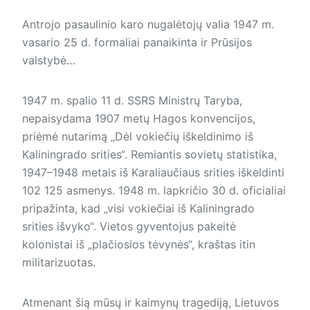
Antrojo pasaulinio karo nugalėtojų valia 1947 m.
vasario 25 d. formaliai panaikinta ir Prūsijos
valstybė…
1947 m. spalio 11 d. SSRS Ministrų Taryba,
nepaisydama 1907 metų Hagos konvencijos,
priėmė nutarimą „Dėl vokiečių iškeldinimo iš
Kaliningrado srities“. Remiantis sovietų statistika,
1947–1948 metais iš Karaliaučiaus srities iškeldinti
102 125 asmenys. 1948 m. lapkričio 30 d. oficialiai
pripažinta, kad „visi vokiečiai iš Kaliningrado
srities išvyko“. Vietos gyventojus pakeitė
kolonistai iš „plačiosios tėvynės“, kraštas itin
militarizuotas.
Atmenant šią mūsų ir kaimynų tragediją, Lietuvos