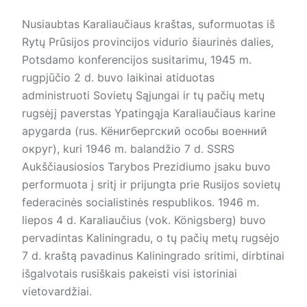
Nusiaubtas Karaliaučiaus kraštas, suformuotas iš
Rytų Prūsijos provincijos vidurio šiaurinės dalies,
Potsdamo konferencijos susitarimu, 1945 m.
rugpjūčio 2 d. buvo laikinai atiduotas
administruoti Sovietų Sąjungai ir tų pačių metų
rugsėjį paverstas Ypatingąja Karaliaučiaus karine
apygarda (rus. Кёнигбергский особы во­енн­ий
округ), kuri 1946 m. balandžio 7 d. SSRS
Aukščiausiosios Tarybos Prezidiumo įsaku buvo
performuota į sritį ir prijungta prie Rusijos sovietų
federacinės socialistinės respublikos. 1946 m.
liepos 4 d. Karaliaučius (vok. Königsberg) buvo
pervadintas Kaliningradu, o tų pačių metų rugsėjo
7 d. kraštą pavadinus Kaliningrado sritimi, dirbtinai
išgalvotais rusiškais pakeisti visi istoriniai
vietovardžiai.