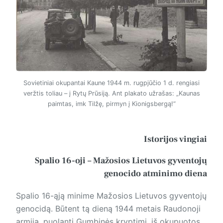
Sovietiniai okupantai Kaune 1944 m. rugpjūčio 1 d. rengiasi
veržtis toliau – į Rytų Prūsiją. Ant plakato užrašas: „Kaunas
paimtas, imk Tilžę, pirmyn į Kionigsbergą!“
Istorijos vingiai
Spalio 16-oji – Mažosios Lietuvos gyventojų
genocido atminimo diena
Spalio 16-ąją minime Mažosios Lietuvos gyventojų
genocidą. Būtent tą dieną 1944 metais Raudonoji
armija, puolanti Gumbinės kryptimi, iš okupuotos