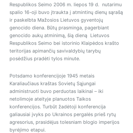
Respublikos Seimo 2006 m. liepos 19 d. nutarimu
spalio 16-oji buvo įtraukta į atmintinų dienų sąrašą
ir paskelbta Mažosios Lietuvos gyventojų
genocido diena. Būtų prasminga, pagerbiant
genocido aukų atminimą, šią dieną Lietuvos
Respublikos Seimo bei istorinio Klaipėdos krašto
teritorijas apimančių savivaldybių tarybų
posėdžius pradėti tylos minute.
Potsdamo konferencijoje 1945 metais
Karaliaučiaus kraštas Sovietų Sąjungai
administruoti buvo perduotas laikinai – iki
netolimoje ateityje planuotos Taikos
konferencijos. Turbūt žadėtoji konferencija
galiausiai įvyks po Ukrainos pergalės prieš rytų
agresorius, prasidėjus tolesniam blo­gio imperijos
byrėjimo etapui.