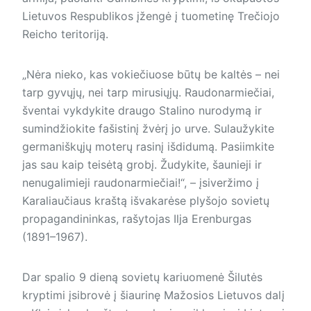
Lietuvos Respublikos įžengė į tuometinę Trečiojo
Reicho teritoriją.
„Nėra nieko, kas vokiečiuose būtų be kaltės – nei
tarp gyvųjų, nei tarp mirusiųjų. Raudonarmiečiai,
šventai vykdykite draugo Stalino nurodymą ir
sumindžiokite fašistinį žvėrį jo urve. Sulaužykite
germaniškųjų moterų rasinį išdidumą. Pasiimkite
jas sau kaip teisėtą grobį. Žudykite, šaunieji ir
nenugalimieji raudonarmiečiai!“, – įsiveržimo į
Karaliaučiaus kraštą išvakarėse plyšojo sovietų
propagandininkas, rašytojas Ilja Erenburgas
(1891–­1967).
Dar spalio 9 dieną sovietų kariuomenė Šilutės
kryptimi įsibrovė į šiaurinę Mažosios Lietuvos dalį