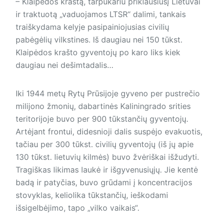
– Klaipėdos kraštą, tarpukariu priklausiusį Lietuvai
ir traktuotą „vaduojamos LTSR“ dalimi, tankais
traiškydama kelyje pasipainiojusias civilių
pabėgėlių vilkstines. Iš daugiau nei 150 tūkst.
Klaipėdos krašto gyventojų po karo liks kiek
daugiau nei dešimtadalis…
Iki 1944 metų Rytų Prūsijoje gyveno per pustrečio
milijono žmonių, dabartinės Kaliningrado srities
teritorijoje buvo per 900 tūkstančių gyventojų.
Artėjant frontui, didesnioji dalis suspėjo evakuotis,
tačiau per 300 tūkst. civilių gyventojų (iš jų apie
130 tūkst. lietuvių kilmės) buvo žvėriškai išžudyti.
Tragiškas likimas laukė ir išgyvenusiųjų. Jie kentė
badą ir patyčias, buvo grūdami į koncentracijos
stovyklas, keliolika tūkstančių, ieškodami
išsigelbėjimo, tapo „vilko vaikais“.