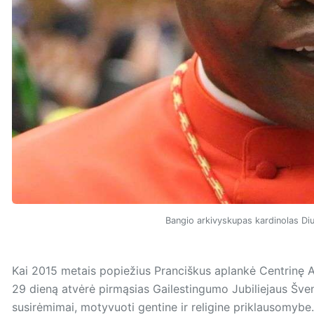
Bangio arkivyskupas kardinolas D
Kai 2015 metais popiežius Pranciškus aplankė Centrinę Afr
29 dieną atvėrė pirmąsias Gailestingumo Jubiliejaus Švent
susirėmimai, motyvuoti gentine ir religine priklausomybe.