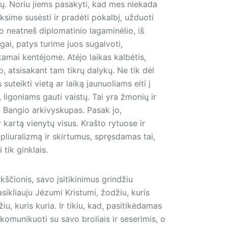
klų. Noriu jiems pasakyti, kad mes niekada
iksime susėsti ir pradėti pokalbį, užduoti
no neatneš diplomatinio lagaminėlio, iš
gai, patys turime juos sugalvoti,
amai kentėjome. Atėjo laikas kalbėtis,
, atsisakant tam tikrų dalykų. Ne tik dėl
suteikti vietą ar laiką jaunuoliams eiti į
ligoniams gauti vaistų. Tai yra žmonių ir
jo Bangio arkivyskupas. Pasak jo,
 kartą vienytų visus. Krašto rytuose ir
pliuralizmą ir skirtumus, spręsdamas tai,
 tik ginklais.
ščionis, savo įsitikinimus grindžiu
sikliauju Jėzumi Kristumi, žodžiu, kuris
iu, kuris kuria. Ir tikiu, kad, pasitikėdamas
komunikuoti su savo broliais ir seserimis, o