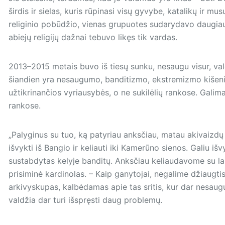
širdis ir sielas, kuris rūpinasi visų gyvybe, katalikų ir m
religinio pobūdžio, vienas grupuotes sudarydavo daugiaus
abiejų religijų dažnai tebuvo likęs tik vardas.
2013–2015 metais buvo iš tiesų sunku, nesaugu visur, valdž
šiandien yra nesaugumo, banditizmo, ekstremizmo kišenių.
užtikrinančios vyriausybės, o ne sukilėlių rankose. Galima
rankose.
„Palyginus su tuo, ką patyriau anksčiau, matau akivaiz
išvykti iš Bangio ir keliauti iki Kamerūno sienos. Galiu išvy
sustabdytas kelyje banditų. Anksčiau keliaudavome su lab
prisiminė kardinolas. – Kaip ganytojai, negalime džiaugti
arkivyskupas, kalbėdamas apie tas sritis, kur dar nesaug
valdžia dar turi išspręsti daug problemų.