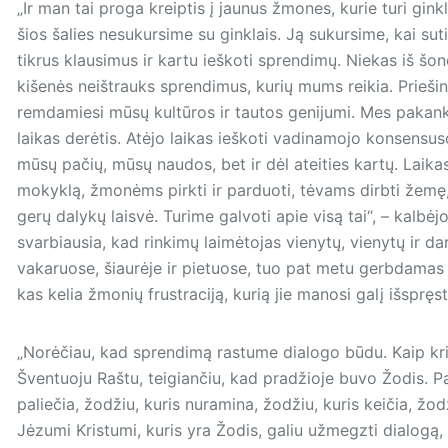
„Ir man tai proga kreiptis į jaunus žmones, kurie turi gin
šios šalies nesukursime su gink­lais. Ją sukursime, kai sut
tikrus klausimus ir kartu ieškoti sprendimų. Niekas iš šo
kišenės neištrauks sprendimus, kurių mums reikia. Priešin
remdamiesi mūsų kultūros ir tautos genijumi. Mes pakank
laikas derėtis. Atėjo laikas ieškoti vadinamojo konsensuso
mūsų pačių, mūsų naudos, bet ir dėl ateities kartų. Laikas 
mokyklą, žmonėms pirkti ir parduoti, tėvams dirbti žemę, 
gerų dalykų laisvė. Turime galvoti apie visą tai“, – kalbė
svarbiausia, kad rinkimų laimėtojas vienytų, vienytų ir dar
vakaruose, šiaurėje ir pietuose, tuo pat metu gerbdamas 
kas kelia žmonių frustraciją, kurią jie manosi galį išspręsti
„Norėčiau, kad sprendimą rastume dialogo būdu. Kaip krik
Šventuoju Raštu, teigiančiu, kad pradžioje buvo Žodis. Pa
paliečia, žodžiu, kuris nuramina, žodžiu, kuris keičia, žodž
Jėzumi Kristumi, kuris yra Žodis, galiu užmegzti dialogą, 