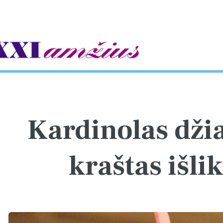
gle
Kardinolas dži
kraštas išl