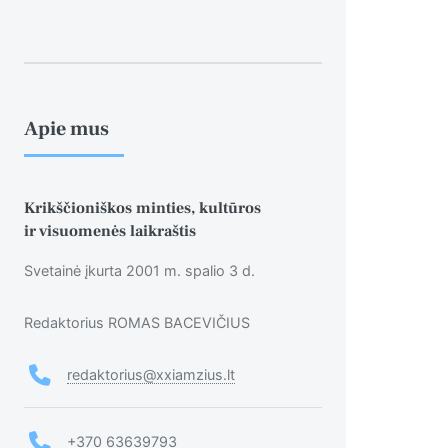
Apie mus
Krikščioniškos minties, kultūros
ir visuomenės laikraštis
Svetainė įkurta 2001 m. spalio 3 d.
Redaktorius ROMAS BACEVIČIUS
redaktorius@xxiamzius.lt
+370 63639793