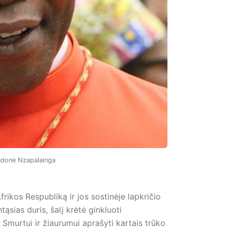
iudonė Nzapalainga
ikos Respubliką ir jos sostinėje lapkričio
ąsias duris, šalį krėtė ginkluoti
 Smurtui ir žiaurumui aprašyti kartais trūko