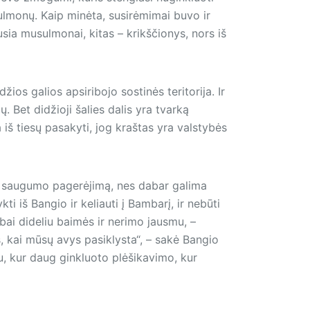
usulmonų. Kaip minėta, susirėmimai buvo ir
ia musulmonai, kitas – krikščionys, nors iš
ios galios apsiribojo sostinės teritorija. Ir
 Bet didžioji šalies dalis yra tvarką
 iš tiesų pasakyti, jog kraštas yra valstybės
dų saugumo pagerėjimą, nes dabar galima
kti iš Bangio ir keliauti į Bambarį, ir nebūti
ai dideliu baimės ir nerimo jausmu, –
s, kai mūsų avys pasiklysta“, – sakė Bangio
u, kur daug ginkluoto plėšikavimo, kur