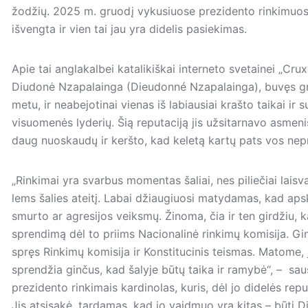
žodžių. 2025 m. gruodį vykusiuose prezidento rinkimuose
išvengta ir vien tai jau yra didelis pasiekimas.
Apie tai anglakalbei katalikiškai interneto svetainei „Cr
Diudonė Nzapalainga (Dieudonné Nzapalainga), buvęs gre
metu, ir neabejotinai vienas iš labiausiai krašto taikai ir
visuomenės lyderių. Šią reputaciją jis užsitarnavo asmeni
daug nuoskaudų ir keršto, kad keletą kartų pats vos ne
„Rinkimai yra svarbus momentas šaliai, nes piliečiai laisvai
lems šalies ateitį. Labai džiaugiuosi matydamas, kad apsk
smurto ar agresijos veiksmų. Žinoma, čia ir ten girdžiu, 
sprendimą dėl to priims Nacionalinė rinkimų komisija. Gin
spręs Rinkimų komisija ir Konstitucinis teismas. Matome, j
sprendžia ginčus, kad šalyje būtų taika ir ramybė“, – saus
prezidento rinkimais kardinolas, kuris, dėl jo didelės rep
Jis atsisakė, tardamas, kad jo vaidmuo yra kitas – būti D