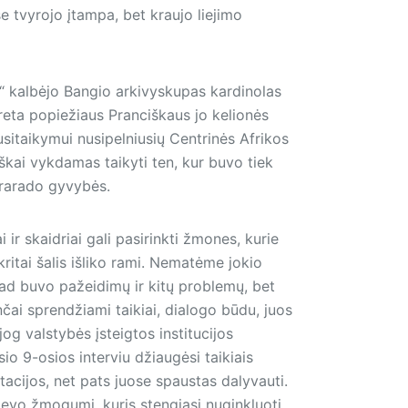
 tvyrojo įtampa, bet kraujo liejimo
ux“ kalbėjo Bangio arkivyskupas kardinolas
ta popiežiaus Pranciškaus jo kelionės
 susitaikymui nusipelniusių Centrinės Afrikos
škai vykdamas taikyti ten, kur buvo tiek
prarado gyvybės.
 ir skaidriai gali pasirinkti žmones, kurie
ritai šalis išliko rami. Nematėme jokio
kad buvo pažeidimų ir kitų problemų, bet
čai sprendžiami taikiai, dialogo būdu, juos
og valstybės įsteigtos institucijos
io 9-osios interviu džiaugėsi taikiais
utacijos, net pats juose spaustas dalyvauti.
ievo žmogumi, kuris stengiasi nuginkluoti