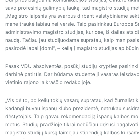
savo profesinių galimybių lauką, tad magistro studijų met
„Magistro laipsnis yra svarbus dirbant valstybiniame sektor
mane traukė labiau nei versle. Taip pasirinkau Europos Są
administravimo magistro studijas, kuriose, iš dalies atsi
naudą. Tačiau jau studijuodama supratau, kaip man pasi
pasirodė labai įdomi“, – kelią į magistro studijas apibūdin
Pasak VDU absolventės, posūkį studijų krypties pasirink
darbinė patirtis. Dar būdama studente ji vasaras leisdavo
vietinio rajono laikraščio redakcijoje.
„Vis dėlto, po kelių tokių vasarų supratau, kad žurnalistika
Kadangi buvau ispanų klubo prezidentė, netrukau susidrau
dėstytojais. Taip gavau rekomendaciją ispanų kalbos moky
metus. Studijų pradžioje tikrai nebūčiau drįsusi pagalvoti
magistro studijų kursą laimėjau stipendiją kalbos kursams