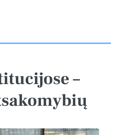
itucijose –
atsakomybių