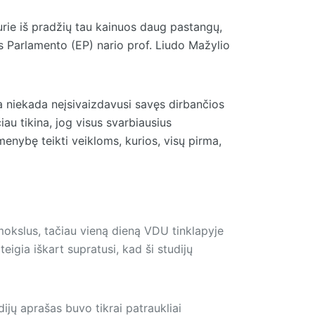
 kurie iš pradžių tau kainuos daug pastangų,
pos Parlamento (EP) nario prof. Liudo Mažylio
 niekada neįsivaizdavusi savęs dirbančios
iau tikina, jog visus svarbiausius
menybę teikti veikloms, kurios, visų pirma,
 mokslus, tačiau vieną dieną VDU tinklapyje
igia iškart supratusi, kad ši studijų
ijų aprašas buvo tikrai patraukliai