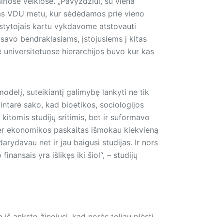
iriose veiklose. „Pavyzdžiui, su viena
jas VDU metu, kur sėdėdamos prie vieno
stytojais kartu vykdavome atstovauti
 savo bendraklasiams, įstojusiems į kitas
universitetuose hierarchijos buvo kur kas
modelį, suteikiantį galimybę lankyti ne tik
intarė sako, kad bioetikos, sociologijos
u kitomis studijų sritimis, bet ir suformavo
i, per ekonomikos paskaitas išmokau kiekvieną
darydavau net ir jau baigusi studijas. Ir nors
inansais yra išlikęs iki šiol“, – studijų
iš anksto žinojusi, kad norės toliau plėsti