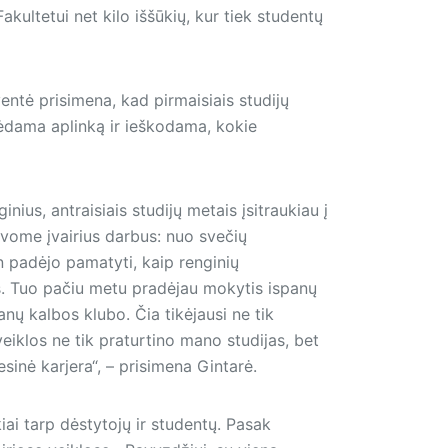
kultetui net kilo iššūkių, kur tiek studentų
ventė prisimena, kad pirmaisiais studijų
bėdama aplinką ir ieškodama, kokie
ius, antraisiais studijų metais įsitraukiau į
avome įvairius darbus: nuo svečių
an padėjo pamatyti, kaip renginių
s. Tuo pačiu metu pradėjau mokytis ispanų
panų kalbos klubo. Čia tikėjausi ne tik
veiklos ne tik praturtino mano studijas, bet
fesinė karjera“, – prisimena Gintarė.
kiai tarp dėstytojų ir studentų. Pasak