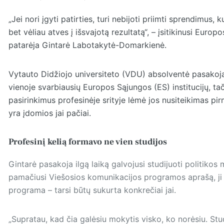
„Jei nori įgyti patirties, turi nebijoti priimti sprendimus,
bet vėliau atves į išsvajotą rezultatą“, – įsitikinusi Euro
patarėja Gintarė Labotakytė-Domarkienė.
Vytauto Didžiojo universiteto (VDU) absolventė pasakoja
vienoje svarbiausių Europos Sąjungos (ES) institucijų, tač
pasirinkimus profesinėje srityje lėmė jos nusiteikimas pir
yra įdomios jai pačiai.
Profesinį kelią formavo ne vien studijos
Gintarė pasakoja ilgą laiką galvojusi studijuoti politikos
pamačiusi Viešosios komunikacijos programos aprašą, ji te
programa – tarsi būtų sukurta konkrečiai jai.
„Supratau, kad čia galėsiu mokytis visko, ko norėsiu. Stud