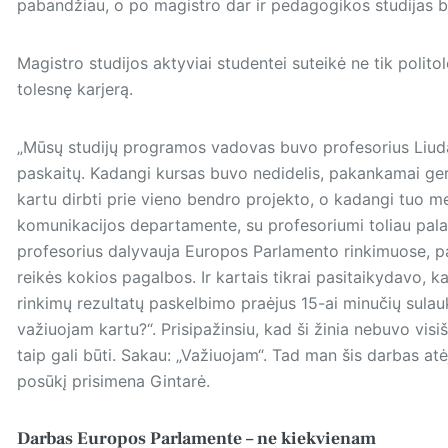
pabandžiau, o po magistro dar ir pedagogikos studijas bai
Magistro studijos aktyviai studentei suteikė ne tik politolo
tolesnę karjerą.
„Mūsų studijų programos vadovas buvo profesorius Liud
paskaitų. Kadangi kursas buvo nedidelis, pakankamai ger
kartu dirbti prie vieno bendro projekto, o kadangi tuo m
komunikacijos departamente, su profesoriumi toliau palai
profesorius dalyvauja Europos Parlamento rinkimuose, pal
reikės kokios pagalbos. Ir kartais tikrai pasitaikydavo, 
rinkimų rezultatų paskelbimo praėjus 15-ai minučių sulau
važiuojam kartu?“. Prisipažinsiu, kad ši žinia nebuvo visi
taip gali būti. Sakau: „Važiuojam“. Tad man šis darbas atėj
posūkį prisimena Gintarė.
Darbas Europos Parlamente – ne kiekvienam