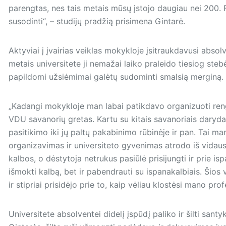
parengtas, nes tais metais mūsų įstojo daugiau nei 200. Fa
susodinti“, – studijų pradžią prisimena Gintarė.
Aktyviai į įvairias veiklas mokykloje įsitraukdavusi absol
metais universitete ji nemažai laiko praleido tiesiog ste
papildomi užsiėmimai galėtų sudominti smalsią merginą.
„Kadangi mokykloje man labai patikdavo organizuoti rengin
VDU savanorių gretas. Kartu su kitais savanoriais daryd
pasitikimo iki jų paltų pakabinimo rūbinėje ir pan. Tai m
organizavimas ir universiteto gyvenimas atrodo iš vidau
kalbos, o dėstytoja netrukus pasiūlė prisijungti ir prie is
išmokti kalbą, bet ir pabendrauti su ispanakalbiais. Šios 
ir stipriai prisidėjo prie to, kaip vėliau klostėsi mano pro
Universitete absolventei didelį įspūdį paliko ir šilti santy