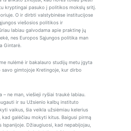
u kryptingai pasuko į politikos mokslų sritį.
iuje. O ir dirbti valstybinėse institucijose
jungos viešosios politikos ir
dūriau labiau galvodama apie praktinę jų
sekė, nes Europos Sąjungos politika man
a Gintarė.
ime nulėmė ir bakalauro studijų metu įgyta
 savo gimtojoje Kretingoje, kur dirbo
 – ne man, viešieji ryšiai traukė labiau.
gauti ir su Užsienio kalbų instituto
ti vaikus, šia veikla užsiėmiau kelerius
, kad galėčiau mokyti kitus. Baigusi pirmą
 Ispanijoje. Džiaugiuosi, kad nepabijojau,