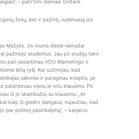
giau“, – patirtimi dalinasi Gintarė.
ginių žinių, bet ir pažintį, nulėmusią jos
as Mažylis. Jis mums dėstė nemažai
ai pažinojo studentus. Jau po studijų teko
etu pati įsidarbinau VDU Marketingo ir
kėme šiltą ryšį. Kai sužinojau, kad
inkėjau sėkmės ir paraginau kreiptis, jei
kad patardavau vienu ar kitu klausimu. Po
kiau iš jo skambučio su klausimu: „Ar
škai kaip iš giedro dangaus, nujaučiau, kad
o per politinį pasitikėjimą“, – karjeros