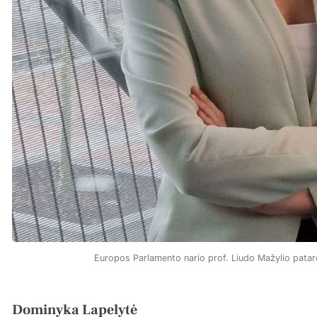
Europos Parlamento nario prof. Liudo Mažylio pata
Dominyka Lapelytė