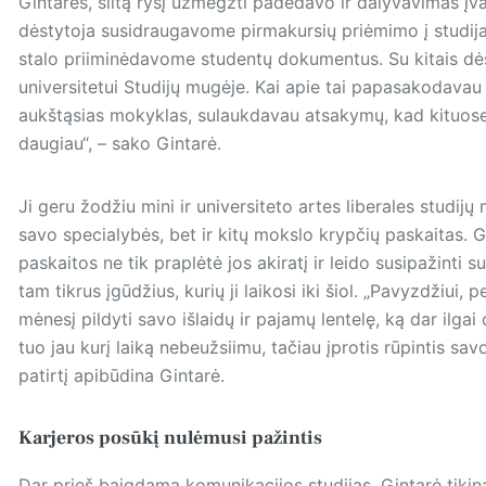
Gintarės, šiltą ryšį užmegzti padėdavo ir dalyvavimas įva
dėstytoja susidraugavome pirmakursių priėmimo į studi
stalo priiminėdavome studentų dokumentus. Su kitais dė
universitetui Studijų mugėje. Kai apie tai papasakodavau
aukštąsias mokyklas, sulaukdavau atsakymų, kad kituose 
daugiau“, – sako Gintarė.
Ji geru žodžiu mini ir universiteto artes liberales studijų 
savo specialybės, bet ir kitų mokslo krypčių paskaitas. G
paskaitos ne tik praplėtė jos akiratį ir leido susipažinti s
tam tikrus įgūdžius, kurių ji laikosi iki šiol. „Pavyzdžiu
mėnesį pildyti savo išlaidų ir pajamų lentelę, ką dar ilgai 
tuo jau kurį laiką nebeužsiimu, tačiau įprotis rūpintis savo f
patirtį apibūdina Gintarė.
Karjeros posūkį nulėmusi pažintis
Dar prieš baigdama komunikacijos studijas, Gintarė tikina 