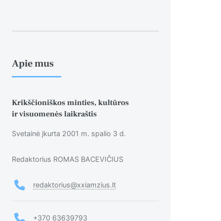
Apie mus
Krikščioniškos minties, kultūros
ir visuomenės laikraštis
Svetainė įkurta 2001 m. spalio 3 d.
Redaktorius ROMAS BACEVIČIUS
redaktorius@xxiamzius.lt
+370 63639793