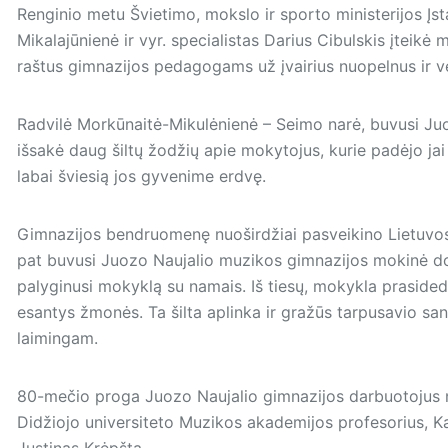
Renginio metu Švietimo, mokslo ir sporto ministerijos Įs
Mikalajūnienė ir vyr. specialistas Darius Cibulskis įteik
raštus gimnazijos pedagogams už įvairius nuopelnus ir vei
Radvilė Morkūnaitė-Mikulėnienė – Seimo narė, buvusi Ju
išsakė daug šiltų žodžių apie mokytojus, kurie padėjo jai 
labai šviesią jos gyvenime erdvę.
Gimnazijos bendruomenę nuoširdžiai pasveikino Lietuvos 
pat buvusi Juozo Naujalio muzikos gimnazijos mokinė doc
palyginusi mokyklą su namais. Iš tiesų, mokykla prasideda
esantys žmonės. Ta šilta aplinka ir gražūs tarpusavio san
laimingam.
80-mečio proga Juozo Naujalio gimnazijos darbuotojus n
Didžiojo universiteto Muzikos akademijos profesorius, K
Justinas Krėpšta.