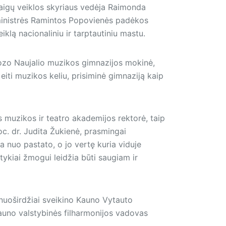
taigų veiklos skyriaus vedėja Raimonda
ė ministrės Ramintos Popovienės padėkos
klą nacionaliniu ir tarptautiniu mastu.
ozo Naujalio muzikos gimnazijos mokinė,
eiti muzikos keliu, prisiminė gimnaziją kaip
muzikos ir teatro akademijos rektorė, taip
. dr. Judita Žukienė, prasmingai
 nuo pastato, o jo vertę kuria viduje
tykiai žmogui leidžia būti saugiam ir
uoširdžiai sveikino Kauno Vytauto
auno valstybinės filharmonijos vadovas