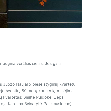
r augina veržlias sielas. Jos galia
 Juozo Naujalio pjese styginių kvartetui
ėjo šventinį 80 metų koncertą-minėjimą
ių kvartetas: Smiltė Puidokė, Liepa
ja Karolina Bei­na­rytė-Palekauskienė).