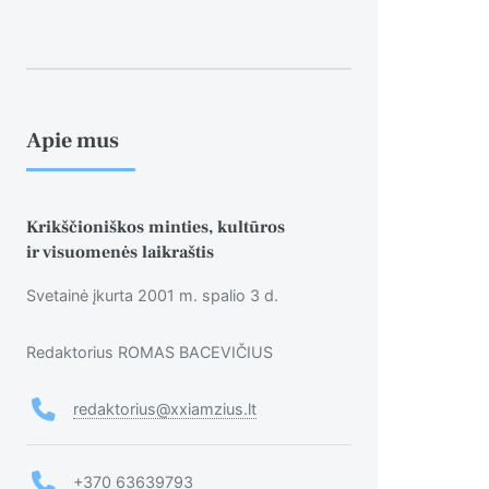
Apie mus
Krikščioniškos minties, kultūros
ir visuomenės laikraštis
Svetainė įkurta 2001 m. spalio 3 d.
Redaktorius ROMAS BACEVIČIUS
redaktorius@xxiamzius.lt
+370 63639793