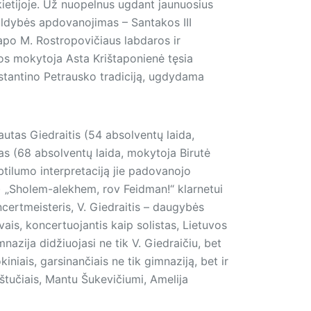
Vokietijoje. Už nuopelnus ugdant jaunuosius
ldybės apdovanojimas – Santakos III
apo M. Rostropovičiaus labdaros ir
s mokytoja Asta Krištaponienė tęsia
stantino Petrausko tradiciją, ugdydama
tautas Giedraitis (54 absolventų laida,
as (68 absolventų laida, mokytoja Birutė
btilumo interpretaciją jie padovanojo
 „Sholem-alekhem, rov Feidman!“ klar­netui
ncertmeisteris, V. Giedraitis – daugybės
ais, koncertuojantis kaip solistas, Lietuvos
azija didžiuojasi ne tik V. Giedraičiu, bet
iniais, garsinančiais ne tik gimnaziją, bet ir
štučiais, Mantu Šukevičiumi, Amelija