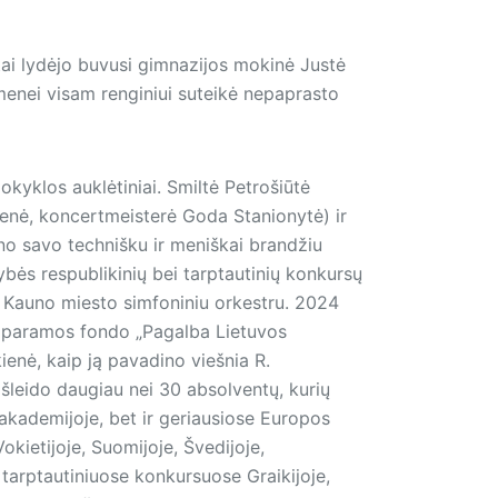
ltai lydėjo buvusi gimnazijos mokinė Justė
menei visam renginiui suteikė nepaprasto
yklos auklėtiniai. Smiltė Petrošiūtė
nienė, koncertmeisterė Goda Stanionytė) ir
no savo technišku ir meniškai brandžiu
bės respublikinių bei tarptautinių konkursų
 Kauno miesto simfoniniu orkestru. 2024
r paramos fondo „Pagalba Lietuvos
enė, kaip ją pavadino viešnia R.
išleido daugiau nei 30 absolventų, kurių
akademijoje, bet ir geriausiose Europos
kietijoje, Suomijoje, Švedijoje,
tarptautiniuose konkursuose Grai­kijoje,