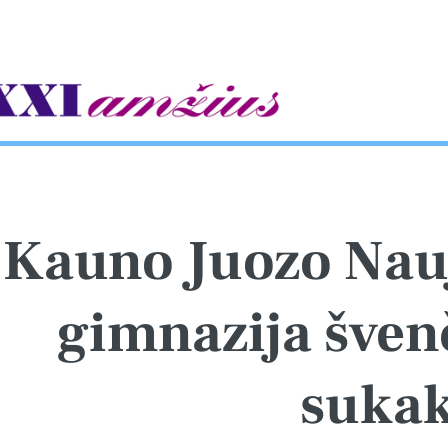
gle
Kauno Juozo Nau
gimnazija šven
sukak