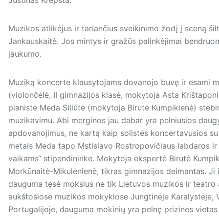
Muzikos atlikėjus ir tariančius sveikinimo žodį į sceną ši
Jankauskaitė. Jos mintys ir gražūs palinkėjimai bendruo
jaukumo.
Muziką koncerte klausytojams dovanojo buvę ir esami mok
(violončelė, II gimnazijos klasė, mokytoja Asta Krištapo
pianistė Meda Siliūtė (mokytoja Birutė Kumpikienė) stebi
muzikavimu. Abi merginos jau dabar yra pelniusios daugy
apdovanojimus, ne kartą kaip solistės koncertavusios su
metais Meda tapo Mstislavo Rostropovičiaus labdaros i
vaikams“ stipendininke. Mokytoja ekspertė Birutė Kumpiki
Morkūnaitė-Mikulėnienė, tikras gimnazijos deimantas. Ji 
dauguma tęsė mokslus ne tik Lietuvos muzikos ir teatro 
aukštosiose muzikos mokyklose Jungtinėje Karalystėje, Vo
Portugalijoje, dauguma mokinių yra pelnę prizines vietas 