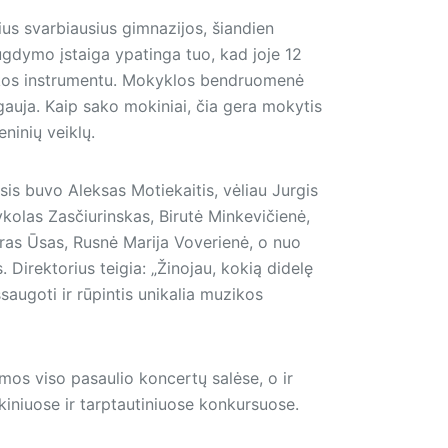
ius svarbiausius gimnazijos, šiandien
i ugdymo įstaiga ypatinga tuo, kad joje 12
ikos instrumen­tu. Mokyklos bendruomenė
ugauja. Kaip sako mokiniai, čia gera mokytis
eninių veiklų.
is buvo Aleksas Motiekaitis, vėliau Jurgis
olas Zasčiurinskas, Birutė Minkevičienė,
ras Ūsas, Rusnė Marija Voverienė, o nuo
irektorius teigia: „Žinojau, kokią didelę
saugoti ir rūpintis unikalia muzikos
mos viso pasaulio koncertų salėse, o ir
ikiniuose ir tarptautiniuose konkursuose.