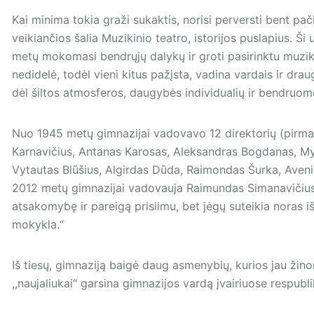
Kai minima tokia graži sukaktis, norisi perversti bent pač
veikiančios šalia Muzikinio teatro, istorijos puslapius. Š
metų mokomasi bendrųjų dalykų ir groti pasirinktu muz
nedidelė, todėl vieni kitus pažįsta, vadina vardais ir dra
dėl šiltos atmosferos, daugybės individualių ir bendruom
Nuo 1945 metų gimnazijai vadovavo 12 direktorių (pirmas
Karnavičius, Antanas Karosas, Aleksandras Bogdanas, Myk
Vytautas Blūšius, Algirdas Dūda, Raimondas Šurka, Aveni
2012 metų gimnazijai vadovauja Raimundas Simanavičius. D
atsakomybę ir pareigą prisiimu, bet jėgų suteikia noras iš
mokykla.“
Iš tiesų, gimnaziją baigė daug asmenybių, kurios jau žino
,,naujaliukai“ garsina gimnazijos vardą įvairiuose respubl