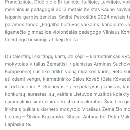
Prancūzijoje, Didžiojoje Britanijoje, Italijoje, Lenkijoje, 
menininkus pedagogei 2013 metais įteiktas Kauno saviva
laipsnio garbės ženklas. Smiltė Petrošiūtė 2024 metais t
paramos fondo „Pagalba Lietuvos vaikams“ kandidate. Jo
ilgamečio gimnazijos violončelės pedagogo Vilniaus Kon
talentingų būsimųjų atlikėjų kartą.
Du talentingi skirtingų kartų atlikėjai – klarnetininkas Vy
mokytojas Vitalius Žemaitis) ir pianistas Arminas Suchov
Kumpikienė) susitiko atlikti vieną muzikos kūrinį. Reto su
atlikdami vengrų klarnetininko Belos Kovač (Béla Kóvacs)
ir fortepijonui. A. Suchovas – perspektyvus pianistas, ko
konkursų laureatas, su įvairiais Lietuvos muzikos kolektyv
nacionalinio simfoninio orkestro muzikantas. Šiandien gimn
ir kitais puikiais klarneto mokytojo Vitaliaus Žemaičio mok
Lietuvą – Žilvinu Brazausku, Stasiu, Antanu bei Roku Mak
Lapinskaite.