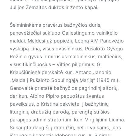
Julijos Žemaitės dukros ir žento kapai.
Šeimininkėms pravėrus bažnyčios duris,
panevėžiečiai suklupo Gailestingumo vainikėlio
maldai. Meldėsi už popiežių Leoną XIV, Panevėžio
vyskupą Liną, visus dvasininkus, Pušaloto Gyvojo
Rožinio gyvus ir mirusius maldininkus, maltiečius,
visus tikinčiuosius – Vilties piligrimus. G.
Kriaučiūnienė perskaitė kun. Antano Janonio
„Malda į Pušaloto Sopulingąją Mariją“ (1945 m.).
Genovaitė pristatė bažnyčios pagrindinį altorių,
dar kun. Albino Pipiro papuoštus šventus
paveikslus, o Kristina pakvietė į bažnytinių
liturginių drabužių parodą, parengtą su šios
parapijos administratoriumi kun. Virgilijumi Liuima.
Sukaupta daug šių drabužių, net ir vaikams, juos
išsaugojo ilgametis klebonas kun. A. Pipiras.