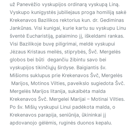
už Panevėžio vyskupijos ordinarą vyskupą Liną.
Vyskupo kunigystės jubiliejaus proga homiliją sakė
Krekenavos Bazilikos rektorius kun. dr. Gediminas
Jankūnas. Visi kunigai, kurie kartu su vyskupu Linu
šventė Eucharistiją, palaimino jį, iškeldami rankas.
Visi Bazilikoje buvę piligrimai, meldė vyskupui
Jėzaus Kristaus meilės, stiprybės, Švč. Mergelės
globos bei būti degančiu žibintu savo bei
vyskupijos tikinčiųjų širdyse. Baigiantis šv.
Mišioms suklupus prie Krekenavos Švč, Mergelės
Marijos, Motinos Vilties, paveikslo sugiedota Švč.
Mergelės Marijos litanija, sukalbėta malda
Krekenavos Švč. Mergelei Marijai – Motinai Vilties.
Po šv. Mišių vyskupui Linui padėkota malda, o
Krekenavos parapija, seniūnija, ūkininkai jį
apdovanojo gėlėmis, ruginės duonos kepalu.