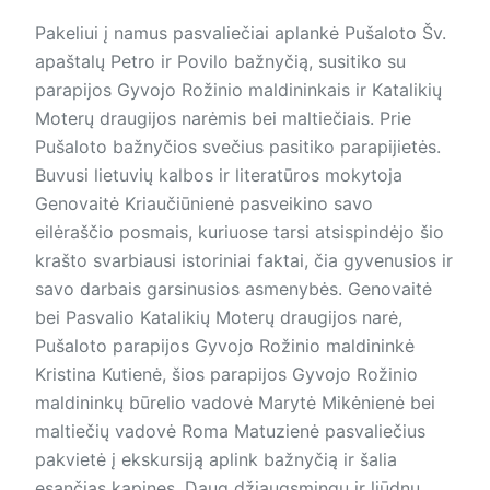
Pakeliui į namus pasvaliečiai aplankė Pušaloto Šv.
apaštalų Petro ir Povilo bažnyčią, susitiko su
parapijos Gyvojo Rožinio maldininkais ir Katalikių
Moterų draugijos narėmis bei maltiečiais. Prie
Pušaloto bažnyčios svečius pasitiko parapijietės.
Buvusi lietuvių kalbos ir literatūros mokytoja
Genovaitė Kriaučiūnienė pasveikino savo
eilėraščio posmais, kuriuose tarsi atsispindėjo šio
krašto svarbiausi istoriniai faktai, čia gyvenusios ir
savo darbais garsinusios asmenybės. Genovaitė
bei Pasvalio Katalikių Moterų draugijos narė,
Pušaloto parapijos Gyvojo Rožinio maldininkė
Kristina Kutienė, šios parapijos Gyvojo Rožinio
maldininkų būrelio vadovė Marytė Mikėnienė bei
maltiečių vadovė Roma Matuzienė pasvaliečius
pakvietė į ekskursiją aplink bažnyčią ir šalia
esančias kapines. Daug džiaugsmingų ir liūdnų