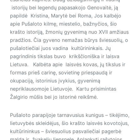
istorijų bei legendų papasakojo Genovaitė, ją
papildė Kristina, Marytė bei Roma, Jos kalbėjo
apie Pušaloto kilmę, miestelio, bažnyčios, šio
krašto istoriją, žmonių gyvenimą nuo XVII amžiaus
pradžios. Čia gyveno nemažas būrys šviesuolių, o
pušalotiečiai juos vadina kultūrininkais. Jų
pagrindinis tikslas buvo krikščioniška ir laisva
Lietuva. Kalbėta apie laisvės kovas, jų tikslus ir
formas prieš carinę, sovietinę priespaudą ir
okupaciją, istorinius įvykius, gyvenimą
nepriklausomoje Lietuvoje. Kartu prisimintas
Žalgirio mūšis bei jo istorinė reikšmė.
Pušaloto parapijoje tarnavusius kunigus – tikėjimo,
lietuvybės skleidėjus, šio krašto laisvės kovotojus,
kultūrininkus – šviesuolius pasvaliečiai pagerbė
malda ir žvakelių liepsnele. Aplankyti rašytojos