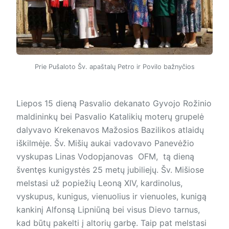
Prie Pušaloto Šv. apaštalų Petro ir Povilo bažnyčios
Liepos 15 dieną Pasvalio dekanato Gyvojo Rožinio
maldininkų bei Pasvalio Katalikių moterų grupelė
dalyvavo Krekenavos Mažosios Bazilikos atlaidų
iškilmėje. Šv. Mišių aukai vadovavo Panevėžio
vyskupas Linas Vodopjanovas OFM, tą dieną
šventęs kunigystės 25 metų jubiliejų. Šv. Mišiose
melstasi už popiežių Leoną XIV, kardinolus,
vyskupus, kunigus, vienuolius ir vienuoles, kunigą
kankinį Alfonsą Lipniūną bei visus Dievo tarnus,
kad būtų pakelti į altorių garbę. Taip pat melstasi