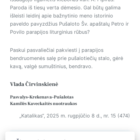
Paroda iš tiesų verta dėmesio. Gal būtų galima
išleisti leidinį apie bažnytinio meno istorinio
paveldo pavyzdžius Pušaloto Šv. apaš­talų Petro ir
Povilo parapijos liturginius rūbus?
Paskui pasvaliečiai pakviesti į parapijos
bendruomenės salę prie pušalotiečių stalo, gėrė
kavą, valgė sumuštinius, bendravo.
Vlada Čirvinskienė
Pasvalys–Krekenava–Pušalotas
Kamilės Kaveckaitės nuotraukos
„Katalikas“, 2025 m. rugpjūčio 8 d., nr. 15 (474)
Žymos:
Katalikas