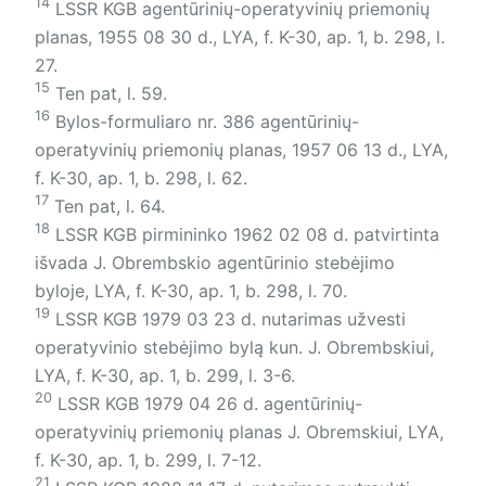
14
LSSR KGB agentūrinių-operatyvinių priemonių
planas, 1955 08 30 d., LYA, f. K-30, ap. 1, b. 298, l.
27.
15
Ten pat, l. 59.
16
Bylos-formuliaro nr. 386 agen­tūrinių-
operatyvinių priemonių planas, 1957 06 13 d., LYA,
f. K-30, ap. 1, b. 298, l. 62.
17
Ten pat, l. 64.
18
LSSR KGB pirmininko 1962 02 08 d. patvirtinta
išvada J. Ob­rembs­kio agentūrinio stebėjimo
byloje, LYA, f. K-30, ap. 1, b. 298, l. 70.
19
LSSR KGB 1979 03 23 d. nutarimas užvesti
operatyvinio stebėjimo bylą kun. J. Obrembskiui,
LYA, f. K-30, ap. 1, b. 299, l. 3-6.
20
LSSR KGB 1979 04 26 d. agen­tūrinių-
operatyvinių priemonių planas J. Obremskiui, LYA,
f. K-30, ap. 1, b. 299, l. 7-12.
21