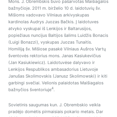
Mons. J. Obrembskis buvo pašarvotas Maišiagalos
bažnyčioje. 2011 m. birželio 10 d. laidotuvių šv.
Mišioms vadovavo Vilniaus arkivys­kupas
kardinolas Audrys Juozas Bačkis. Į laidotuves
atvyko vyskupai iš Lenkijos ir Baltarusijos,
popiežiaus nuncijus Baltijos šalims Luidžis Bonacis
(Luigi Bonazzi), vyskupas Juozas Tunaitis.
Homiliją šv. Mišiose pasakė Vilniaus Aušros Vartų
šventovės rektorius mons. Janas Kasiukevičius
(Jan Kasiukiewicz). Laidotuvėse dalyvavo ir
Lenkijos Respublikos ambasadorius Lietuvoje
Janušas Skolimovskis (Ja­nusz Skolimowski) ir kiti
garbingi svečiai. Velionis palaidotas Maišiagalos
4
bažnyčios šventoriuje
.
Sovietinis saugumas kun. J. Ob­rembskio veikla
pradėjo domėtis pirmaisiais pokario metais. Dar