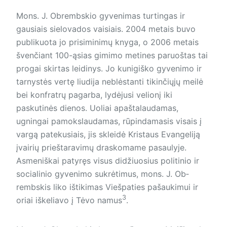
Mons. J. Obrembskio gyvenimas turtingas ir
gausiais sielovados vaisiais. 2004 metais buvo
publikuota jo prisiminimų knyga, o 2006 metais
švenčiant 100-ąsias gimimo metines paruoštas tai
progai skirtas leidinys. Jo kunigiško gyvenimo ir
tarnystės vertę liudija neblėstanti tikinčiųjų meilė
bei konfratrų pagarba, lydėjusi velionį iki
paskutinės dienos. Uoliai apaštalaudamas,
ugningai pamokslaudamas, rūpindamasis visais į
vargą patekusiais, jis skleidė Kristaus Evangeliją
įvairių prieštaravimų draskomame pasaulyje.
Asmeniškai patyręs visus didžiuosius politinio ir
socialinio gyvenimo sukrėtimus, mons. J. Ob­
rembskis liko ištikimas Viešpaties pašaukimui ir
3
oriai iškeliavo į Tėvo namus
.