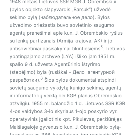
1948 metais Lietuvos SSR MGB J. Ob­rembskiui
(bylos objekto slapyvardis „Barsuk“) užvedė
sekimo bylą (наблюдательное дело). Bylos
užvedimo priežastis buvo sovietinio saugumo
agentų pranešimai apie kun. J. Ob­rembskio ryšius
su lenkų partizanais (Armija krajova, AK) ir jo
5
antisovietiniai pasisakymai tikintiesiems
. Lietuvos
ypatingajame archyve (LYA) išliko jam 1951 m.
spalio 9 d. užvesta Agentūrinio ištyrimo
(stebėjimo) byla (rusiškai – Дело aгентурной
6
рaзрaботки).
Šios bylos dokumentai atspindi
sovietų saugumo vykdytą kunigo sekimą, agentų
ir informatorių veiklą bei KGB planus Obrembskio
atžvilgiu. 1955 m. balandžio 1 d. Lietuvos SSR KGB
4-os valdybos 3-io skyriaus 1-ojo poskyrio vyr.
operatyvinis įgaliotinis kpt. Pikulevas, peržiūrėjęs
Maišiagaloje gyvenusio kun. J. Ob­rembskio bylą-
formuliarą nr. 386, konstatavo, jog remiantis KGB