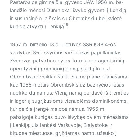
Pastarosios giminaičiai gyveno JAV. 1956 m. ba­
lan­džio mėnesį Dumnicka išvyko gyventi į Lenkiją
ir susirašinėjo laiškais su Obrembskiu bei kvietė
15
kunigą atvykti į Lenkiją
.
1957 m. birželio 13 d. Lietuvos SSR KGB 4-os
valdybos 3-io skyriaus viršininkas papulkininkis
Zverevas patvirtino bylos-formuliaro agentūrinių-
operatyvinių priemonių planą, skirtą kun. J.
Obrembskio veiklai ištirti. Šiame plane pranešama,
kad 1956 metais Obrembskis už bažnyčios lėšas
nupirko du namus. Vieną namą perdavė iš tremties
ir lagerių sugrįžusioms vienuolėms dominikonėms,
kurios čia įrengė maldos namus. 1956 m.
pabaigoje kunigas buvo išvykęs dviem mėnesiams
į Lenkiją. Jis lankėsi Varšuvoje, Bialystoke ir
kituose miestuose, grįždamas namo, užsuko į