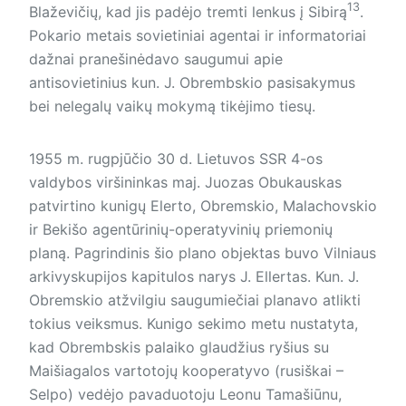
13
Blaževičių, kad jis padėjo tremti lenkus į Sibirą
.
Pokario metais sovietiniai agentai ir informatoriai
dažnai pranešinėdavo saugumui apie
antisovietinius kun. J. Obrembskio pasisakymus
bei nelegalų vaikų mokymą tikėjimo tiesų.
1955 m. rugpjūčio 30 d. Lietuvos SSR 4-os
valdybos viršininkas maj. Juozas Obukauskas
patvirtino kunigų Elerto, Obremskio, Malachovskio
ir Bekišo agentūrinių-operatyvinių priemonių
planą. Pagrindinis šio plano objektas buvo Vilniaus
arkivyskupijos kapitulos narys J. Ellertas. Kun. J.
Obremskio atžvilgiu saugumiečiai planavo atlikti
tokius veiksmus. Kunigo sekimo metu nustatyta,
kad Obrembskis palaiko glaudžius ryšius su
Maišiagalos vartotojų kooperatyvo (rusiškai –
Selpo) vedėjo pavaduotoju Leonu Tamašiūnu,