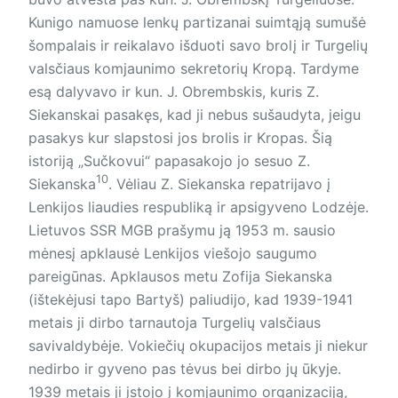
Kunigo namuose lenkų partizanai suimtąją sumušė
šompalais ir reikalavo išduoti savo brolį ir Turgelių
valsčiaus kom­jaunimo sekretorių Kropą. Tardyme
esą dalyvavo ir kun. J. Obrembskis, kuris Z.
Siekanskai pasakęs, kad ji nebus sušaudyta, jeigu
pasakys kur slapstosi jos brolis ir Kropas. Šią
istoriją „Sučkovui“ papasakojo jo sesuo Z.
10
Siekanska
. Vėliau Z. Siekanska repatrijavo į
Lenkijos liaudies respubliką ir apsigyveno Lodzėje.
Lietuvos SSR MGB prašymu ją 1953 m. sausio
mėnesį apklausė Lenkijos viešojo saugumo
pareigūnas. Apklausos metu Zofija Siekanska
(ištekėjusi tapo Bartyš) paliudijo, kad 1939-1941
metais ji dirbo tarnautoja Turgelių valsčiaus
savivaldybėje. Vokiečių okupacijos metais ji niekur
nedirbo ir gyveno pas tėvus bei dirbo jų ūkyje.
1939 metais ji įstojo į komjaunimo organizaciją,