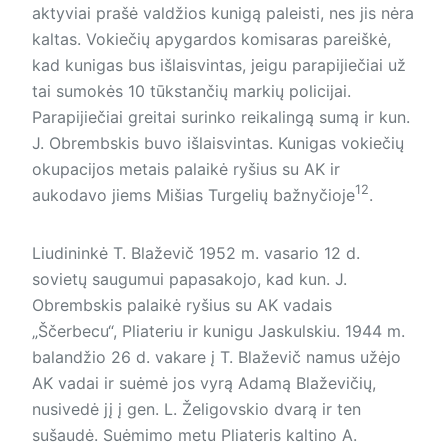
aktyviai prašė valdžios kunigą paleisti, nes jis nėra
kaltas. Vokiečių apygardos komisaras pareiškė,
kad kunigas bus išlaisvintas, jeigu parapijiečiai už
tai sumokės 10 tūkstančių markių policijai.
Parapijiečiai greitai surinko reikalingą sumą ir kun.
J. Obrembskis buvo išlaisvintas. Kunigas vokiečių
okupacijos metais palaikė ryšius su AK ir
12
aukodavo jiems Mišias Turgelių bažnyčioje
.
Liudininkė T. Blaževič 1952 m. vasario 12 d.
sovietų saugumui papasakojo, kad kun. J.
Obrembskis palaikė ryšius su AK vadais
„Ščerbecu“, Pliateriu ir kunigu Jaskulskiu. 1944 m.
balandžio 26 d. vakare į T. Blaževič namus užėjo
AK vadai ir suėmė jos vyrą Adamą Blaževičių,
nusivedė jį į gen. L. Želigovskio dvarą ir ten
sušaudė. Suėmimo metu Pliateris kaltino A.