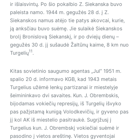
ir išlaisvintų. Po šio pokalbio Z. Siekanska buvo
paleista namo. 1944 m. gegužės 28 d. į Z.
Siekanskos namus atėjo tie patys akovcai, kurie,
ją anksčiau buvo suėmę. Jie sulaikė Siekanskos
brolį Bronislovą Siekan­skį, ir po dviejų dienų –
gegužės 30 d. jį sušaudė Žaltūnų kaime, 8 km nuo
11
Turgelių
.
Kitas sovietinio saugumo agentas „Jul“ 1951 m.
spalio 20 d. informavo KGB, kad 1943 metais
Turgelius užėmė lenkų partizanai ir miestelyje
šeimininkavo dvi savaites. Kun. J. Ob­rembskis,
bijodamas vokiečių represijų, iš Turgelių išvyko
pas pažįstamą kunigą Volodkevičių, ir gyveno pas
jį kol AK iš miestelio pasitraukė. Sugrįžusį į
Turgelius kun. J. Obrembskį vokiečiai suėmė ir
pasodino į vietos areštinę. Vietos gyventojai