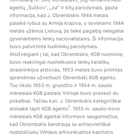
agentų „Sučkov“, „Jul“ ir kitų parodymais, gauta
informacija, kad J. Obrembskis 1944 metais
palaikė ryšius su Armija krajova, o sovietams 1944
metais užėmus Lietuvą, jis teikė pagalbą nelegaliai
gyvenantiems lenkų nacionalistams. Ši informacija
buvo patvirtinta liudininkų parodymais.
Atsižvelgiant į tai, kad Obrembskis, KGB nuomone,
buvo reakcingai nusiteikusios lenkų katalikų
dvasinin­kijos atstovas, 1953 metais buvo priimtas
sprendimas užverbuoti Ob­rembskį KGB agentu.
Tuo tikslu 1953 m. gruodžio ir 1954 m. sausio
mėnesiais KGB pastate Vilniuje buvo pravesti du
pokalbiai. Tačiau kun. J. Obrembskis kategoriškai
7
atsisakė tapti KGB agentu
. 1955 m. sausio-kovo
mėnesiais KGB agentai informavo saugumiečius,
kad Obrembskis bendrauja su antisovietiškai
nusistačiusiu Vilniaus arkivys­kupijos ka­pitulos