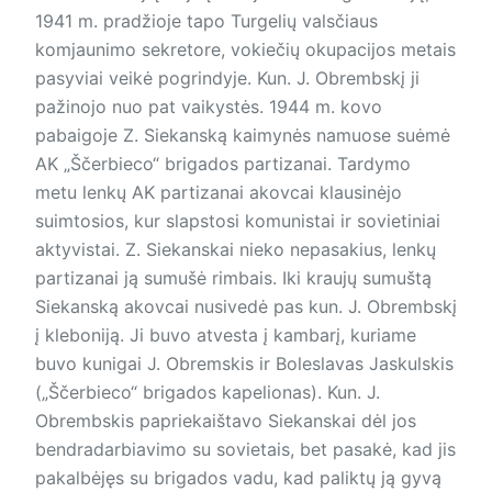
1941 m. pradžioje tapo Turgelių valsčiaus
komjaunimo sekretore, vokiečių okupacijos metais
pasyviai veikė pogrindyje. Kun. J. Obrembskį ji
pažinojo nuo pat vaikystės. 1944 m. kovo
pabaigoje Z. Siekanską kaimynės namuose suėmė
AK „Ščerbieco“ brigados partizanai. Tardymo
metu lenkų AK partizanai akovcai klausinėjo
suimtosios, kur slapstosi komunistai ir sovietiniai
aktyvistai. Z. Siekanskai nieko nepasakius, lenkų
partizanai ją sumušė rimbais. Iki kraujų sumuštą
Siekanską akovcai nusivedė pas kun. J. Obrembskį
į kleboniją. Ji buvo atvesta į kambarį, kuriame
buvo kunigai J. Obremskis ir Boleslavas Jaskulskis
(„Ščerbieco“ brigados kapelionas). Kun. J.
Obrembskis papriekaištavo Siekanskai dėl jos
bendradarbiavimo su sovietais, bet pasakė, kad jis
pakalbėjęs su brigados vadu, kad paliktų ją gyvą