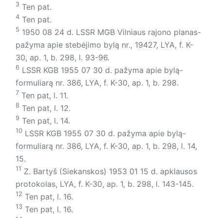
3
Ten pat.
4
Ten pat.
5
1950 08 24 d. LSSR MGB Vilniaus rajono planas-
pažyma apie stebėjimo bylą nr., 19427, LYA, f. K-
30, ap. 1, b. 298, l. 93-96.
6
LSSR KGB 1955 07 30 d. pažyma apie bylą-
formuliarą nr. 386, LYA, f. K-30, ap. 1, b. 298.
7
Ten pat, l. 11.
8
Ten pat, l. 12.
9
Ten pat, l. 14.
10
LSSR KGB 1955 07 30 d. pažyma apie bylą-
formuliarą nr. 386, LYA, f. K-30, ap. 1, b. 298, l. 14,
15.
11
Z. Bartyš (Siekanskos) 1953 01 15 d. apklausos
protokolas, LYA, f. K-30, ap. 1, b. 298, l. 143-145.
12
Ten pat, l. 16.
13
Ten pat, l. 16.