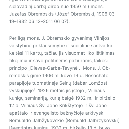
sielovadinį darbą dirbo nuo 1950 m.) mons.
Juzefas Obrembskis (Józef Obrembski, 1906 03
19–1932 06 12–2011 06 07).
Per ilgą mons. J. Ob­remskio gyvenimą Vilnijos
valstybinė priklausomybė ir socialinė santvarka
keitėsi 11 kartų, tačiau jis visuomet liko ištikimas
tikėjimui ir savo politinėms pažiūroms, laikėsi
principo „Dievas-Garbė-Tėvynė“. Mons. J. Ob­
rembskis gimė 1906 m. kovo 19 d. Rosochate
parapijoje tuometinėje Sei­nų (dabar Lomžos)
1
vyskupijoje
. 1926 metais jis įstojo į Vilniaus
kunigų seminariją, kurią baigė 1932 m., ir birželio
12 d. Vilniaus Šv. Jono Krikštytojo ir šv. Jono
apaštalo ir evangelisto bažnyčioje arkivysk.
Romualdo Jalbžykovskio (Romuald Jalbrzykovski)
įšventintas kunigu. 1932 m. birželio 13 d. buvo