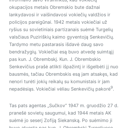
okupacijos metais Obremskio bute dažnai
lankydavosi ir vaišindavosi vokiečių valdžios ir
policijos pareigūnai. 1942 metais vokiečiai už
ryšius su sovietiniais partizanais suėmė Turgelių
valsčiaus Puziriškių kaimo gyventoją Senkevičių.
Tardymo metu pastarasis išdavė daug savo
bendražygių. Vokiečiai esą buvo atvedę suimtąjį
pas kun. J. Obrembskį. Kun. J. Obrembskio
Senkevičius prašė atlikti išpažintį ir išgelbėti jį nuo
bausmės, tačiau Obrembskis esą jam atsakęs, kad
nenori turėti jokių reikalų su komunistais ir jam
9
nepadėsiąs. Vokiečiai vėliau Senkevičių pakorė
.
Tas pats agentas „Sučkov“ 1947 m. gruodžio 27 d.
pranešė sovietų saugumui, kad 1944 metais AK
suėmė jo seserį Zofiją Siekanską. Po suėmimo ji
buvo atvesta pas kun. J. Obrembskį Turgeliuose.