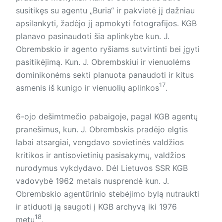
susitikęs su agentu „Buria“ ir pakvietė jį dažniau
apsilankyti, žadėjo jį apmokyti fotografijos. KGB
planavo pasinaudoti šia aplinkybe kun. J.
Obrembskio ir agento ryšiams sutvirtinti bei įgyti
pasitikėjimą. Kun. J. Obrembskiui ir vienuolėms
dominikonėms sekti planuota panaudoti ir kitus
17
asmenis iš kunigo ir vienuolių aplinkos
.
6-ojo dešimtmečio pabaigoje, pagal KGB agentų
pranešimus, kun. J. Obrembskis pradėjo elgtis
labai atsargiai, vengdavo sovietinės valdžios
kritikos ir antisovietinių pasisakymų, valdžios
nurodymus vykdydavo. Dėl Lietuvos SSR KGB
vadovybė 1962 metais nusprendė kun. J.
Obrembskio agentūrinio stebėjimo bylą nutraukti
ir atiduoti ją saugoti į KGB archyvą iki 1976
18
metų
.