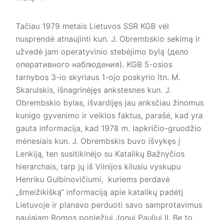
Tačiau 1979 metais Lietuvos SSR KGB vėl
nusprendė atnaujinti kun. J. Obrembskio sekimą ir
užvedė jam operatyvinio stebėjimo bylą (дело
оперативного наблюдения). KGB 5-osios
tarnybos 3-io skyriaus 1-ojo poskyrio ltn. M.
Skarulskis, išnagrinėjęs ankstesnes kun. J.
Obrembskio bylas, išvardijęs jau anksčiau žinomus
kunigo gyvenimo ir veiklos faktus, parašė, kad yra
gauta informacija, kad 1978 m. lapkričio-gruodžio
mėnesiais kun. J. Obrembskis buvo išvykęs į
Lenkiją, ten susitikinėjo su Katalikų Bažnyčios
hierarchais, tarp jų iš Vilnijos kilusiu vyskupu
Henriku Gulbinovičiumi, kuriems perdavė
„šmeižikišką“ informaciją apie katalikų padėtį
Lietuvoje ir planavo perduoti savo samprotavimus
naujajam Romos popiežiui Jonui Pauliui II. Be to,