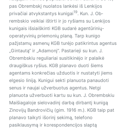
pas Obrembskį nuolatos lankėsi iš Lenkijos
19
privačiai atvykstantys kunigai
. Kun. J. Ob­
rembskio veiklai ištirti ir jo ryšiams su Lenkijos
kunigais išsiaiškinti KGB sudarė agentūrinių-
operatyvinių priemonių planą. Tarp kunigo
pažįstamų asmenų KGB turėjo patikrintus agentus
„Gintautą“ ir „Adamonį“. Pastarieji su kun. J.
Obrembskiu reguliariai susitikinėjo ir palaikė
draugiškus ryšius. KGB planavo duoti šiems
agentams konkrečias užduotis ir nustatyti jiems
elgesio liniją. Kunigui sekti planuota panaudoti
senus ir naujai užverbuotus agentus. Netgi
planuota užverbuoti kartu su kun. J. Obrembskiu
Maišiagaloje sielovadinį darbą dirbantį kunigą
Zinovijų Bandrovičių (gim. 1916 m.). KGB taip pat
planavo taikyti išorinį sekimą, telefono
pasiklausymą ir korespondencijos slaptą