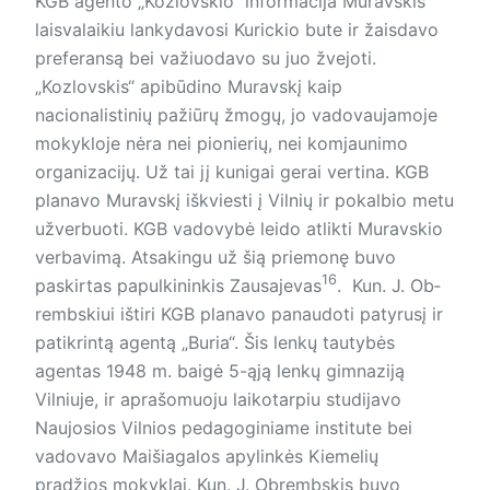
KGB agento „Kozlovskio“ informacija Muravskis
laisvalaikiu lan­kydavosi Kurickio bute ir žaisdavo
preferansą bei važiuodavo su juo žvejoti.
„Kozlovskis“ apibūdino Muravskį kaip
nacionalistinių pažiūrų žmogų, jo vadovaujamoje
mokykloje nėra nei pionierių, nei komjaunimo
organizacijų. Už tai jį kunigai gerai vertina. KGB
planavo Muravskį iškviesti į Vilnių ir pokalbio metu
užverbuoti. KGB vadovybė leido atlikti Muravskio
verbavimą. Atsakingu už šią priemonę buvo
16
paskirtas papulkininkis Zausajevas
. Kun. J. Ob­
rembskiui ištiri KGB planavo panaudoti patyrusį ir
patikrintą agentą „Buria“. Šis lenkų tautybės
agentas 1948 m. baigė 5-ąją lenkų gimnaziją
Vilniuje, ir aprašomuoju laikotarpiu studijavo
Naujosios Vilnios pedagoginiame institute bei
vadovavo Maišiagalos apylinkės Kiemelių
pradžios mokyklai. Kun. J. Obrembskis buvo