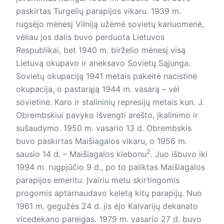
paskirtas Turgelių parapijos vikaru. 1939 m.
rugsėjo mėnesį Vilniją užėmė sovietų kariuomenė,
vėliau jos dalis buvo perduota Lietuvos
Respublikai, bet 1940 m. birželio mėnesį visą
Lietuvą okupavo ir aneksavo Sovietų Sąjunga.
Sovietų okupaciją 1941 metais pakeitė nacistinė
okupacija, o pastarąją 1944 m. vasarą – vėl
sovietinė. Karo ir stalininių represijų metais kun. J.
Obrembskiui pavyko išvengti arešto, įkalinimo ir
sušaudymo. 1950 m. vasario 13 d. Obrembskis
buvo paskirtas Maišiagalos vikaru, o 1956 m.
2
sausio 14 d. – Maišiagalos klebonu
. Juo išbuvo iki
1994 m. rugpjūčio 9 d., po to paliktas Maišiagalos
parapijos emeritu. Įvairiu metu skirtingomis
progomis aptarnaudavo keletą kitų parapijų. Nuo
1961 m. gegužės 24 d. jis ėjo Kalvarijų dekanato
vicedekano pareigas. 1979 m. vasario 27 d. buvo