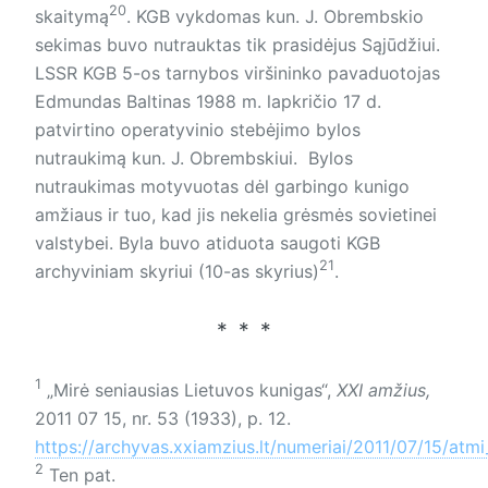
20
skaitymą
. KGB vykdomas kun. J. Obrembskio
sekimas buvo nutrauktas tik prasidėjus Sąjūdžiui.
LSSR KGB 5-os tarnybos viršininko pavaduotojas
Edmundas Baltinas 1988 m. lapkričio 17 d.
patvirtino operatyvinio stebėjimo bylos
nutraukimą kun. J. Obrembskiui. Bylos
nutraukimas motyvuotas dėl garbingo kunigo
amžiaus ir tuo, kad jis nekelia grėsmės sovietinei
valstybei. Byla buvo atiduota saugoti KGB
21
archyviniam skyriui (10-as skyrius)
.
1
„Mirė seniausias Lietuvos kunigas“,
XXI amžius,
2011 07 15, nr. 53 (1933), p. 12.
https://archyvas.xxiamzius.lt/numeriai/2011/07/15/atmi
2
Ten pat.