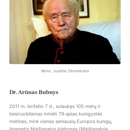
Mons. Juzefas Obrembskis
Dr. Arūnas Bubnys
2011 m. birželio 7 d., sulaukęs 105 metų ir
besiruošdamas minėti 79-ąsias kunigystės
metines, mirė vienas seniausių Europos kunigų,
ilgametis Maišiagalos klebonas (Maišiagaloje