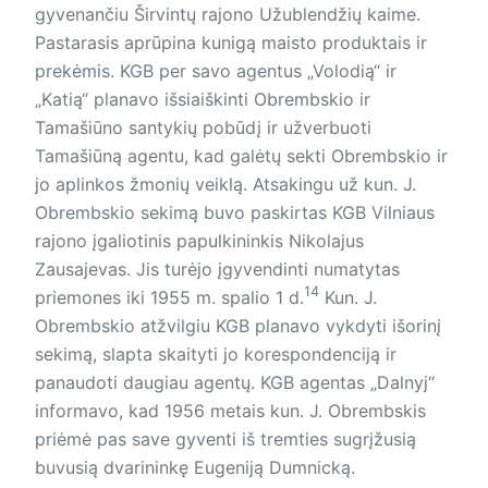
gyvenančiu Širvintų rajono Užublendžių kaime.
Pastarasis aprūpina kunigą maisto produktais ir
prekėmis. KGB per savo agen­tus „Volodią“ ir
„Katią“ planavo išsiaiškinti Obrembskio ir
Tamašiūno santykių pobūdį ir užverbuoti
Tamašiūną agentu, kad galėtų sekti Obrembskio ir
jo aplinkos žmonių veiklą. Atsakingu už kun. J.
Obrembskio sekimą buvo paskirtas KGB Vilniaus
rajono įgaliotinis papulkininkis Nikolajus
Zausajevas. Jis turėjo įgy­vendinti numatytas
14
priemones iki 1955 m. spalio 1 d.
Kun. J.
Obrembskio atžvilgiu KGB planavo vykdyti išorinį
sekimą, slapta skaityti jo korespondenciją ir
panaudoti daugiau agen­tų. KGB agentas „Dalnyj“
informavo, kad 1956 metais kun. J. Ob­rembskis
priėmė pas save gyventi iš tremties sugrįžusią
buvusią dvarininkę Eugeniją Dumnicką.