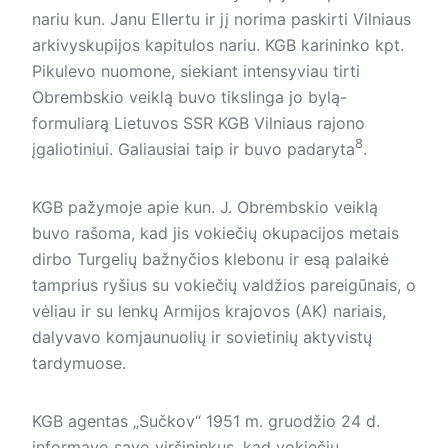
nariu kun. Janu Ellertu ir jį norima paskirti Vilniaus
arkivyskupijos kapitulos nariu. KGB karininko kpt.
Pikulevo nuomone, siekiant intensyviau tirti
Obrembskio veiklą buvo tikslinga jo bylą-
formuliarą Lietuvos SSR KGB Vilniaus rajono
8
įgaliotiniui. Galiausiai taip ir buvo padaryta
.
KGB pažymoje apie kun. J. Ob­rembskio veiklą
buvo rašoma, kad jis vokiečių okupacijos metais
dirbo Turgelių bažnyčios klebonu ir esą palaikė
tamprius ryšius su vokiečių valdžios pareigūnais, o
vėliau ir su lenkų Armijos krajovos (AK) nariais,
dalyvavo komjaunuolių ir sovietinių aktyvistų
tardymuose.
KGB agentas „Sučkov“ 1951 m. gruodžio 24 d.
informavo savo viršininkus, kad vokiečių