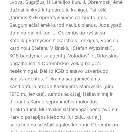
Lvovą. Sugrįžusį iš Lenkijos kun. J. Obrembskį ėmė
dažnai lankyti kitų parapijų kunigai. Tai kėlė
įtarimus KGB operatyviniams darbuotojams.
Saugumiečiai ėmė kurpti naujus planus. Juos ypač
domino galimi kun. J. Obrembskio ryšiai su
Katalikų Bažnyčios hierarchais Lenkijoje, ypač su
kardinolu Stefanu Višinskiu (Stefan Wyszinski).
KGB bandymai su agen­tų „Volodios“ ir „Orlovskio“
pagalba ištirti Obrembskio veiklą baigėsi
nesėkmingai. Dėl to KGB planavo užverbuoti
naujus agentus. Tinkama saugumiečiams
kandidatūra atrodė Kazimieras Muravskis (gim.
1916 m., lenkas), turintis aukštąjį išsilavinimą ir
dirbantis Karvio septynmetės mokyklos
direktoriumi. Muravskis sistemingai bendravo su
Karvio parapijos klebonu Kurickiu, kuris jį
supažindino su Maišiagalos klebonu Obrembskiu.