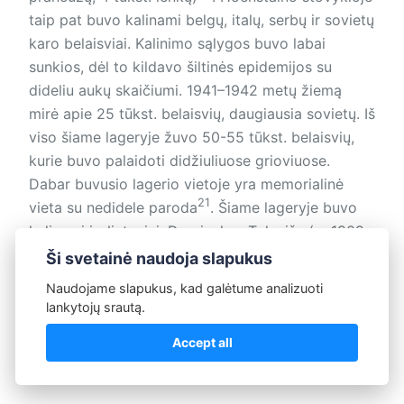
taip pat buvo kalinami belgų, italų, serbų ir sovietų
karo belaisviai. Kalinimo sąlygos buvo labai
sunkios, dėl to kildavo šiltinės epidemijos su
dideliu aukų skaičiumi. 1941–1942 metų žiemą
mirė apie 25 tūkst. belaisvių, daugiausia sovietų. Iš
viso šiame lageryje žuvo 50-55 tūkst. belaisvių,
kurie buvo palaidoti didžiuliuose grioviuose.
Dabar buvusio lagerio vietoje yra memorialinė
21
vieta su nedidele paroda
. Šiame lageryje buvo
kalinami ir lietuviai. Dominykas Tolvaiša (g. 1909
m. Valkininkų valsčiuje), 1939 metais buvo
Ši svetainė naudoja slapukus
mobilizuotas į Lenkijos kariuomenę ir pateko į
Naudojame slapukus, kad galėtume analizuoti
vokiečių nelaisvę. 1941 metais iš lagerio paleistas,
lankytojų srautą.
dirbo pas ūkininkus įvairiose vietovėse iki
Accept all
Raudonosios armijos atėjimo 1945 m. vasario 9
22
d.