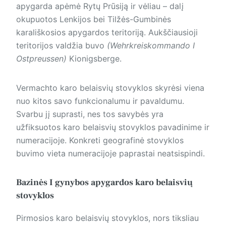
apygarda apėmė Rytų Prūsiją ir vėliau – dalį
okupuotos Lenkijos bei Tilžės-Gumbinės
karališkosios apygardos teritoriją. Aukščiausioji
teritorijos valdžia buvo
(Wehrkreiskommando I
Ostpreussen)
Kionigsberge.
Vermachto karo belaisvių stovyklos skyrėsi viena
nuo kitos savo funkcionalumu ir pavaldumu.
Svarbu jį suprasti, nes tos savybės yra
užfiksuotos karo belaisvių stovyklos pavadinime ir
numeracijoje. Konkreti geografinė stovyklos
buvimo vieta numeracijoje paprastai neatsispindi.
Bazinės I gynybos apygardos karo belaisvių
stovyklos
Pirmosios karo belaisvių stovyklos, nors tiksliau