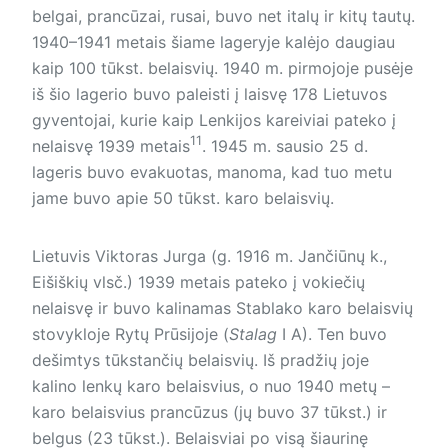
belgai, prancūzai, rusai, buvo net italų ir kitų tautų.
1940–1941 metais šiame lageryje kalėjo daugiau
kaip 100 tūkst. belaisvių. 1940 m. pirmojoje pusėje
iš šio lagerio buvo paleisti į laisvę 178 Lietuvos
gyventojai, kurie kaip Lenkijos kareiviai pateko į
11
nelaisvę 1939 metais
. 1945 m. sausio 25 d.
lageris buvo evakuotas, manoma, kad tuo metu
jame buvo apie 50 tūkst. karo belaisvių.
Lietuvis Viktoras Jurga (g. 1916 m. Jančiūnų k.,
Eišiškių vlsč.) 1939 metais pateko į vokiečių
nelaisvę ir buvo kalinamas Stablako karo belaisvių
stovykloje Rytų Prūsijoje (
Stalag
I A). Ten buvo
dešimtys tūkstančių belaisvių. Iš pradžių joje
kalino lenkų karo belaisvius, o nuo 1940 metų –
karo belaisvius prancūzus (jų buvo 37 tūkst.) ir
belgus (23 tūkst.). Belaisviai po visą šiaurinę