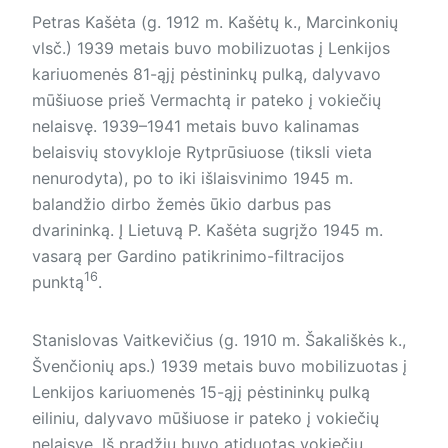
Petras Kašėta (g. 1912 m. Kašėtų k., Marcinkonių
vlsč.) 1939 metais buvo mobilizuotas į Lenkijos
kariuomenės 81-ąjį pėstininkų pulką, dalyvavo
mūšiuose prieš Vermachtą ir pateko į vokiečių
nelaisvę. 1939–1941 metais buvo kalinamas
belaisvių stovykloje Rytprūsiuose (tiksli vieta
nenurodyta), po to iki išlaisvinimo 1945 m.
balandžio dirbo žemės ūkio darbus pas
dvarininką. Į Lietuvą P. Kašėta sugrįžo 1945 m.
vasarą per Gardino patikrinimo-filtracijos
16
punktą
.
Stanislovas Vaitkevičius (g. 1910 m. Šakališkės k.,
Švenčionių aps.) 1939 metais buvo mobilizuotas į
Lenkijos kariuomenės 15-ąjį pėstininkų pulką
eiliniu, dalyvavo mūšiuose ir pateko į vokiečių
nelaisvę. Iš pradžių buvo atiduotas vokiečių