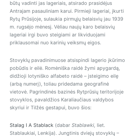
būtų vadinti jas lageriais, atsirado prasidėjus
Antrajam pasauliniam karui. Pirmieji lageriai, įkurti
Rytų Prūsijoje, sulaukia pirmųjų belaisvių jau 1939
m. rugsėjo mėnesį. Vėliau naujų karo belaisvių
lageriai irgi buvo steigiami ar likviduojami
priklausomai nuo karinių veiksmų eigos.
Stovyklų pavadinimuose atsispindi lagerio įkūrimo
pobūdis ir eilė. Romėniška raidė žymi apygardą,
didžioji lotyniško alfabeto raidė – įsteigimo eilę
(arbą numerį), toliau pridedama geografinė
vietovė. Pagrindinės bazinės Rytprūsių teritorijoje
stovyklos, pavaldžios Karaliaučiaus valdybos
skyriui ir Tilžės gestapui, buvo šios:
Stalag I A Stablack
(dabar
Stablawki,
liet.
Stablaukiai, Lenkija). Jungtinis dviejų stovyklų –