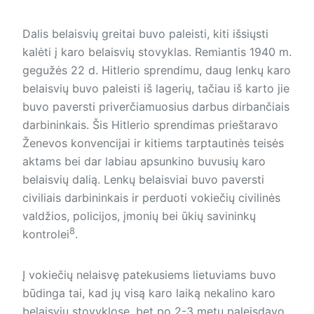
Dalis belaisvių greitai buvo paleisti, kiti išsiųsti
kalėti į karo belaisvių stovyklas. Remiantis 1940 m.
gegužės 22 d. Hitlerio sprendimu, daug lenkų karo
belaisvių buvo paleisti iš lagerių, tačiau iš karto jie
buvo paversti priverčiamuosius darbus dirbančiais
darbininkais. Šis Hitlerio sprendimas prieštaravo
Že­ne­vos konvencijai ir kitiems tarptautinės teisės
aktams bei dar labiau apsunkino buvusių karo
belaisvių dalią. Lenkų belaisviai buvo paversti
civiliais darbininkais ir perduoti vokiečių civilinės
valdžios, policijos, įmonių bei ūkių savininkų
8
kontrolei
.
Į vokiečių nelaisvę patekusiems lietuviams buvo
būdinga tai, kad jų visą karo laiką nekalino karo
belaisvių stovyklose, bet po 2-3 metų paleisdavo