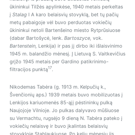
ūkininkui Tilžės apylinkėse, 1940 metais perkeltas
į
Stalag
I A karo belaisvių stovyklą, bet tų pačių
metų pabaigoje vėl buvo perduotas vokiečių
ūkininkui netoli Bartenšeino miesto Rytprūsiuose
(dabar Bartošycė, lenk.
Bartoszyce,
vok.
Bartenstein,
Lenkija) ir pas jį dirbo iki išlaisvinimo
1945 m. balandžio mėnesį. Į Lietuvą S. Vaitkevičius
grįžo 1945 metais per Gardino patikrinimo-
17
filtracijos punktą
.
Nikodemas Tabėra (g. 1913 m. Kelpučių k.,
Švenčionių aps.) 1939 metais buvo mobilizuotas į
Lenkijos kariuomenės 85-ąjį pėstininkų pulką
Naujojoje Vilnioje. Jo pulkas dalyvavo mūšiuose
su Vermachtu, rugsėjo 9 dieną N. Tabėra pateko į
vokiečių nelaisvę ir buvo įkalintas belaisvių
stovykloje Stablaukiuose. Po kelių mėnesių jis