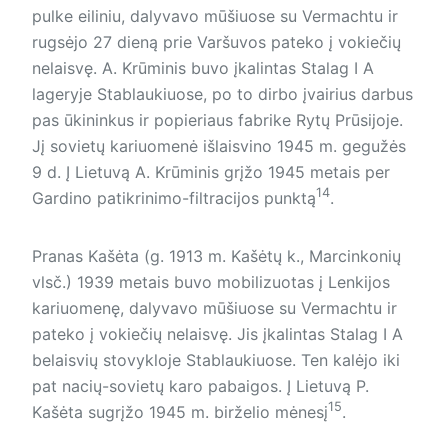
pulke eiliniu, dalyvavo mūšiuose su Vermachtu ir
rugsėjo 27 dieną prie Varšuvos pateko į vokiečių
nelaisvę. A. Krūminis buvo įkalintas Stalag I A
lageryje Stablaukiuose, po to dirbo įvairius darbus
pas ūkininkus ir popieriaus fabrike Rytų Prūsijoje.
Jį sovietų kariuomenė išlaisvino 1945 m. gegužės
9 d. Į Lietuvą A. Krūminis grįžo 1945 metais per
14
Gardino patikrinimo-filtracijos punktą
.
Pranas Kašėta (g. 1913 m. Kašėtų k., Marcinkonių
vlsč.) 1939 metais buvo mobilizuotas į Lenkijos
kariuomenę, dalyvavo mūšiuose su Vermachtu ir
pateko į vokiečių nelaisvę. Jis įkalintas Stalag I A
belaisvių stovykloje Stablaukiuose. Ten kalėjo iki
pat nacių-sovietų karo pabaigos. Į Lietuvą P.
15
Kašėta sugrįžo 1945 m. birželio mėnesį
.