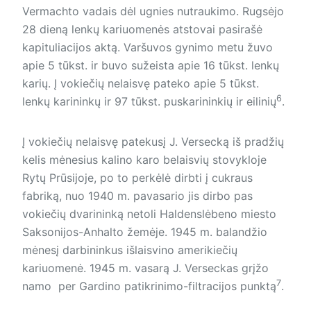
Vermachto vadais dėl ugnies nutraukimo. Rugsėjo
28 dieną lenkų kariuomenės atstovai pasirašė
kapituliacijos aktą. Varšuvos gynimo metu žuvo
apie 5 tūkst. ir buvo sužeista apie 16 tūkst. lenkų
karių. Į vokiečių nelaisvę pateko apie 5 tūkst.
6
lenkų karininkų ir 97 tūkst. puskarininkių ir eilinių
.
Į vokiečių nelaisvę patekusį J. Versecką iš pradžių
kelis mėnesius kalino karo belaisvių stovykloje
Rytų Prūsijoje, po to perkėlė dirbti į cukraus
fabriką, nuo 1940 m. pavasario jis dirbo pas
vokiečių dvarininką netoli Haldenslėbeno miesto
Saksonijos-Anhalto žemėje. 1945 m. balandžio
mėnesį darbininkus išlaisvino amerikiečių
kariuomenė. 1945 m. vasarą J. Verseckas grįžo
7
namo per Gardino patikrinimo-filtracijos punktą
.