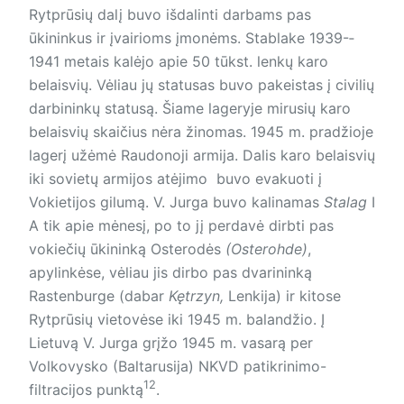
Rytprūsių dalį buvo išdalinti darbams pas
ūkininkus ir įvairioms įmonėms. Stablake 1939-­
1941 metais kalėjo apie 50 tūkst. lenkų karo
belaisvių. Vėliau jų statusas buvo pakeistas į civilių
darbininkų statusą. Šiame lageryje mirusių karo
belaisvių skaičius nėra žinomas. 1945 m. pradžioje
lagerį užėmė Raudonoji armija. Dalis karo belaisvių
iki sovietų armijos atėjimo buvo evakuoti į
Vokietijos gilumą. V. Jurga buvo kalinamas
Stalag
I
A tik apie mėnesį, po to jį perdavė dirbti pas
vokiečių ūkininką Osterodės
(Osterohde)
,
apylinkėse, vėliau jis dirbo pas dvarininką
Rastenburge (dabar
Kętrzyn,
Lenkija) ir kitose
Rytprūsių vietovėse iki 1945 m. balandžio. Į
Lietuvą V. Jurga grįžo 1945 m. vasarą per
Volkovysko (Baltarusija) NKVD patikrinimo-
12
filtracijos punktą
.