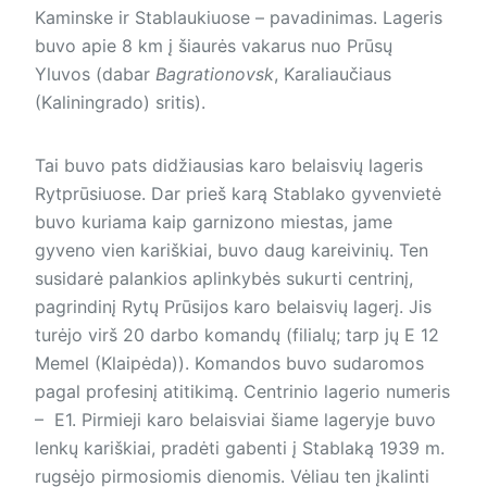
Kaminske ir Stablaukiuose – pavadinimas. Lageris
buvo apie 8 km į šiaurės vakarus nuo Prūsų
Yluvos (dabar
Bagrationovsk
, Karaliaučiaus
(Kaliningrado) sritis).
Tai buvo pats didžiausias karo belaisvių lageris
Rytprūsiuose. Dar prieš karą Stablako gyvenvietė
buvo kuriama kaip garnizono miestas, jame
gyveno vien kariškiai, buvo daug kareivinių. Ten
susidarė palankios aplinkybės sukurti centrinį,
pagrindinį Rytų Prūsijos karo belaisvių lagerį. Jis
turėjo virš 20 darbo komandų (filialų; tarp jų E 12
Memel (Klaipėda)). Komandos buvo sudaromos
pagal profesinį atitikimą. Centrinio lagerio numeris
– E1. Pirmieji karo belaisviai šiame lageryje buvo
lenkų kariškiai, pradėti gabenti į Stablaką 1939 m.
rugsėjo pirmosiomis dienomis. Vėliau ten įkalinti