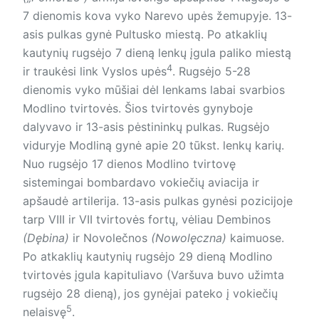
7 dienomis kova vyko Narevo upės žemupyje. 13-
asis pulkas gynė Pultusko miestą. Po atkaklių
kautynių rugsėjo 7 dieną lenkų įgula paliko miestą
4
ir traukėsi link Vyslos upės
. Rugsėjo 5-28
dienomis vyko mūšiai dėl len­kams labai svarbios
Modlino tvirtovės. Šios tvirtovės gynyboje
dalyvavo ir 13-asis pėstininkų pulkas. Rugsėjo
viduryje Modliną gynė apie 20 tūkst. lenkų karių.
Nuo rugsėjo 17 dienos Modlino tvirtovę
sistemingai bombardavo vokiečių aviacija ir
apšaudė artilerija. 13-asis pulkas gynėsi pozicijoje
tarp VIII ir VII tvirtovės fortų, vėliau Dembinos
(Dębina)
ir Novolečnos
(Nowolęczna)
kaimuose.
Po atkaklių kautynių rugsėjo 29 dieną Modlino
tvirtovės įgula kapituliavo (Varšuva buvo užimta
rugsėjo 28 dieną), jos gynėjai pateko į vokiečių
5
nelaisvę
.