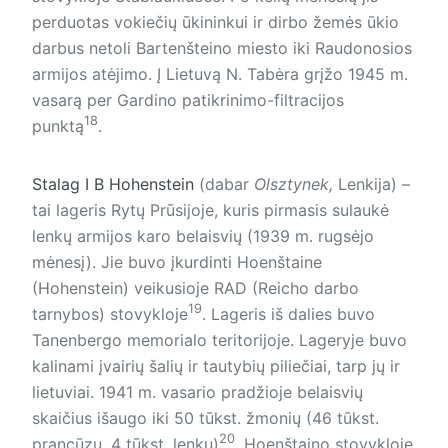
perduotas vokiečių ūkininkui ir dirbo žemės ūkio
darbus netoli Bartenšteino miesto iki Raudonosios
armijos atėjimo. Į Lietuvą N. Tabėra grįžo 1945 m.
vasarą per Gardino patikrinimo-filtracijos
18
punktą
.
Stalag I B Hohenstein
(dabar
Olsztynek,
Lenkija) –
tai lageris Rytų Prūsijoje, kuris pirmasis sulaukė
lenkų armijos karo belaisvių (1939 m. rugsėjo
mėnesį). Jie buvo įkurdinti Hoenštaine
(Hohenstein) veikusioje RAD (Reicho darbo
19
tarnybos) sto­vykloje
. Lageris iš dalies buvo
Tanenbergo memorialo teritorijoje. Lageryje buvo
kalinami įvairių šalių ir tautybių piliečiai, tarp jų ir
lietuviai. 1941 m. vasario pradžioje belaisvių
skaičius išaugo iki 50 tūkst. žmonių (46 tūkst.
20
prancūzų, 4 tūkst. lenkų)
. Hoenštaino stovykloje