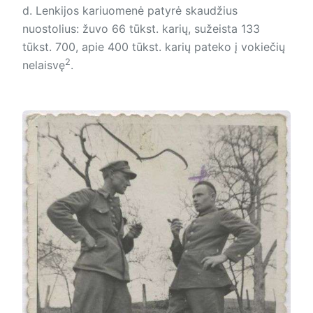
d. Lenkijos kariuomenė patyrė skaudžius
nuostolius: žuvo 66 tūkst. karių, sužeista 133
tūkst. 700, apie 400 tūkst. karių pateko į vokiečių
2
nelaisvę
.