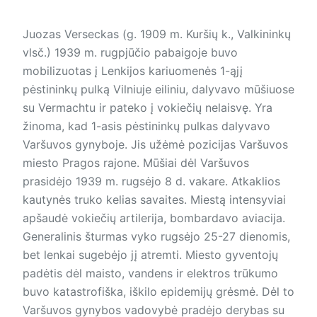
Juozas Verseckas (g. 1909 m. Kuršių k., Valkininkų
vlsč.) 1939 m. rugpjūčio pabaigoje buvo
mobilizuotas į Lenkijos kariuomenės 1-ąjį
pėstininkų pulką Vilniuje eiliniu, dalyvavo mūšiuose
su Vermachtu ir pateko į vokiečių nelaisvę. Yra
žinoma, kad 1-asis pėstininkų pulkas dalyvavo
Varšuvos gynyboje. Jis užėmė pozicijas Varšuvos
miesto Pragos rajone. Mūšiai dėl Varšuvos
prasidėjo 1939 m. rugsėjo 8 d. vakare. Atkaklios
kautynės truko kelias savaites. Miestą intensyviai
apšaudė vokiečių artilerija, bombardavo aviacija.
Generalinis šturmas vyko rugsėjo 25-27 dienomis,
bet lenkai sugebėjo jį atremti. Miesto gyventojų
padėtis dėl maisto, vandens ir elektros trūkumo
buvo katastrofiška, iškilo epidemijų grėsmė. Dėl to
Varšuvos gynybos vadovybė pradėjo derybas su