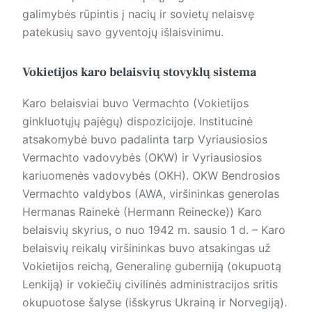
galimybės rūpintis į nacių ir sovietų nelaisvę
patekusių savo gyventojų išlaisvinimu.
Vokietijos karo belaisvių stovyklų sistema
Karo belaisviai buvo Vermachto (Vokietijos
ginkluotųjų pajėgų) dispozicijoje. Institucinė
atsakomybė buvo padalinta tarp Vyriausiosios
Vermachto vadovybės (OKW) ir Vyriausiosios
kariuomenės vadovybės (OKH). OKW Bendrosios
Vermachto valdybos (AWA, viršininkas generolas
Hermanas Rainekė (Hermann Reinecke)) Karo
belaisvių skyrius, o nuo 1942 m. sausio 1 d. – Karo
belaisvių reikalų viršininkas buvo atsakingas už
Vokietijos reichą, Generalinę guberniją (okupuotą
Lenkiją) ir vokiečių civilinės administracijos sritis
okupuotose šalyse (išskyrus Ukrainą ir Norvegiją).