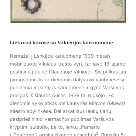
Lietuviai kovose su Vokietijos kariuomene
Nemažai į Lenkijos kariuomenę 1939 metais
mobilizuotų Vilniaus krašto vyrų tarnavo 13-ajame
pėstininkų pulke (Naujojoje Vilnioje). Šis pulkas jau
pirmosiomis karo dienomis dalyvavo kautynėse su
puolančia Vokietijos kariuomene ir gynė Varšuvos
prieigas iš šiaurės pusės. 1939 m. rugsėjo 1-4
dienomis vyko atkaklios kautynės Mlavos
(Mlawa)
miesto apylinkėse. Dėl atkaklaus lenkų karių
pasipriešinimo Vermachto puolimas Varšuvos
kryptimi sulėtėjo, be to, lenkų „Pamario“
3
(„Pomorze“)
armija išvengė apsupties
. Rugsėjo 5-