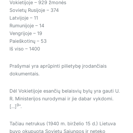
Vokietijoje – 929 žmonės
Sovietų Rusijoje – 374
Latvijoje – 11
Rumunijoje – 14
Vengrijoje – 19
Paieškotinų – 53
Iš viso – 1400
Prašymai yra aprūpinti pilietybę įrodančiais
dokumentais.
Dėl Vokietijoje esančių belaisvių bylų yra gauti U.
R. Ministerijos nurodymai ir jie dabar vykdomi.
9
[...]
“.
Tačiau netrukus (1940 m. birželio 15 d.) Lietuva
buvo okupuota Sovietų Sąjungos ir neteko