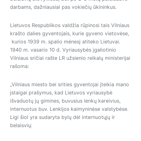
darbams, dažniausiai pas vokiečių ūkininkus.
Lietuvos Respublikos valdžia rūpinosi tais Vilniaus
krašto dalies gyventojais, kurie gyveno vietovėse,
kurios 1939 m. spalio mėnesį atiteko Lietuvai.
1940 m. vasario 10 d. Vyriausybės įgaliotinio
Vilniaus sričiai rašte LR užsienio reikalų ministerijai
rašoma:
„Vilniaus miesto bei srities gyven­tojai įteikia mano
įstaigai prašymus, kad Lietuvos vyriausybė
išvaduotų jų gimines, buvusius lenkų kareivius,
internuotus buv. Lenkijos kaimyninėse valstybėse.
Ligi šiol yra sudaryta bylų dėl internuotųjų ir
belaisvių: