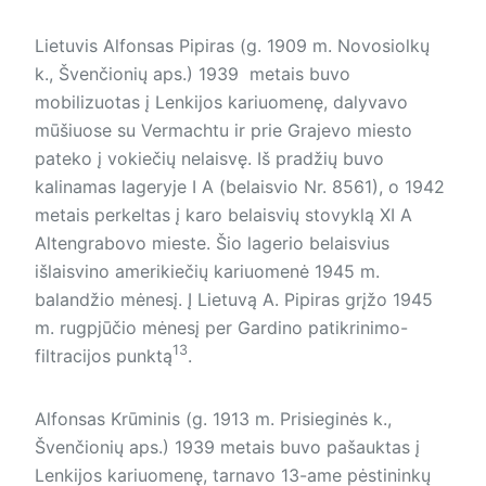
Lietuvis Alfonsas Pipiras (g. 1909 m. Novosiolkų
k., Švenčionių aps.) 1939 metais buvo
mobilizuotas į Lenkijos kariuomenę, dalyvavo
mūšiuose su Vermachtu ir prie Grajevo miesto
pateko į vokiečių nelaisvę. Iš pradžių buvo
kalinamas lageryje I A (belaisvio Nr. 8561), o 1942
metais perkeltas į karo belaisvių stovyklą XI A
Altengrabovo mieste. Šio lagerio belaisvius
išlaisvino amerikiečių ka­riuo­menė 1945 m.
balandžio mėnesį. Į Lietuvą A. Pipiras grįžo 1945
m. rugpjūčio mėnesį per Gardino patikrinimo-
13
filtracijos punktą
.
Alfonsas Krūminis (g. 1913 m. Prisieginės k.,
Švenčionių aps.) 1939 metais buvo pašauktas į
Lenkijos kariuomenę, tarnavo 13-ame pėstininkų