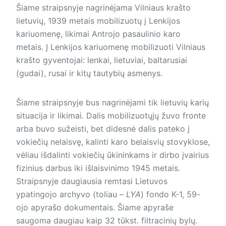
Šiame straipsnyje nagrinėjama Vilniaus krašto
lietuvių, 1939 metais mobilizuotų į Lenkijos
kariuomenę, likimai Antrojo pasaulinio karo
metais. Į Lenkijos kariuomenę mobilizuoti Vilniaus
krašto gyventojai: lenkai, lietuviai, baltarusiai
(gudai), rusai ir kitų tautybių asmenys.
Šiame straipsnyje bus nagrinėjami tik lietuvių karių
situacija ir likimai. Dalis mobilizuotųjų žuvo fronte
arba buvo sužeisti, bet didesnė dalis pateko į
vokiečių nelaisvę, kalinti karo belaisvių stovyklose,
vėliau išdalinti vokiečių ūkininkams ir dirbo įvairius
fizinius darbus iki išlaisvinimo 1945 metais.
Straipsnyje daugiausia remtasi Lietuvos
ypatingojo archyvo (toliau –
LYA
) fondo K-1, 59-
ojo apyrašo dokumentais. Šiame apyraše
saugoma daugiau kaip 32 tūkst. filtracinių bylų.