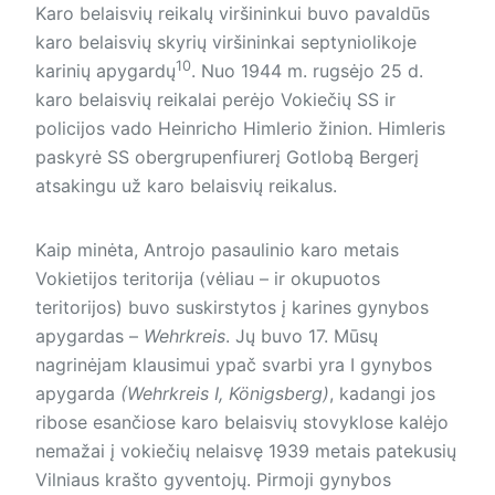
Karo belaisvių reikalų viršininkui buvo pavaldūs
karo belaisvių skyrių viršininkai septyniolikoje
10
karinių apygardų
. Nuo 1944 m. rugsėjo 25 d.
karo belaisvių reikalai perėjo Vokiečių SS ir
policijos vado Heinricho Himlerio žinion. Himleris
paskyrė SS obergrupenfiurerį Gotlobą Bergerį
atsakingu už karo belaisvių reikalus.
Kaip minėta, Antrojo pasaulinio karo metais
Vokietijos teritorija (vėliau – ir okupuotos
teritorijos) buvo suskirstytos į karines gynybos
apygardas –
Wehrkreis
. Jų buvo 17. Mūsų
nagrinėjam klausimui ypač svarbi yra I gynybos
apygarda
(Wehrkreis I, Königsberg)
, kadangi jos
ribose esančiose karo belaisvių stovyklose kalėjo
nemažai į vokiečių nelaisvę 1939 metais patekusių
Vilniaus krašto gyven­tojų. Pirmoji gynybos