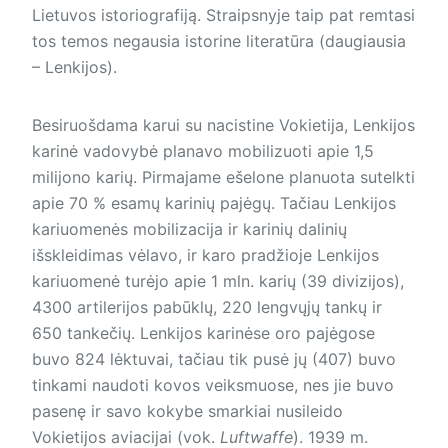
Lietuvos istoriografiją. Straipsnyje taip pat remtasi
tos temos negausia istorine literatūra (daugiausia
– Lenkijos).
Besiruošdama karui su nacistine Vokietija, Lenkijos
karinė vadovybė planavo mobilizuoti apie 1,5
milijono karių. Pirmajame ešelone planuota sutelkti
apie 70 % esamų karinių pajėgų. Tačiau Lenkijos
kariuomenės mobilizacija ir karinių dalinių
išskleidimas vėlavo, ir karo pradžioje Len­kijos
kariuomenė turėjo apie 1 mln. karių (39 divizijos),
4300 artilerijos pabūklų, 220 lengvųjų tankų ir
650 tankečių. Lenkijos karinėse oro pajėgose
buvo 824 lėktuvai, tačiau tik pusė jų (407) buvo
tinkami naudoti kovos veiksmuose, nes jie buvo
pasenę ir savo kokybe smarkiai nusileido
Vokietijos aviacijai (vok.
Luftwaffe
). 1939 m.