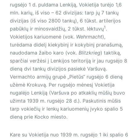
rugsėjo 1 d. puldama Lenkiją, Vokietija turėjo 1,6
mln. karių, iš viso – 62 divizijas: tarp jų 7 tankų
divizijas (iš viso 2800 tankų), 6 tūkst. artilerijos
1
pabūklų ir minosvaidžių, 2 tūkst. lėktuvų
.
Vokietijos kariuomenė (vok.
Wehrmacht
),
turėdama didelį kiekybinį ir kokybinį pranašumą,
naudodama žaibo karo (vok.
Blitzkrieg
) taktiką,
sparčiai veržėsi į Lenkijos teritoriją ir jau rugsėjo 8
dieną dvi tankų divizijos pasiekė Varšuvą.
Vermachto armijų grupė „Pietūs“ rugsėjo 6 dieną
užėmė Krokuvą. Per rugsėjo mėnesį Vokietija
nugalėjo Lenkiją (Varšuva po atkaklių mūšių buvo
užimta 1939 m. rugsėjo 28 d.). Paskutinis mūšis
tarp vokiečių ir lenkų kariuomenių įvyko spalio 5
dieną prie Kocko miesto.
Kare su Vokietija nuo 1939 m. rugsėjo 1 iki spalio 6