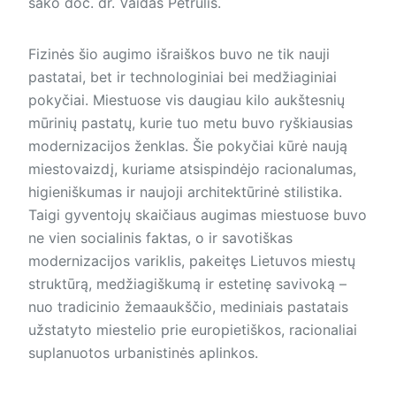
sako doc. dr. Vaidas Petrulis.
Fizinės šio augimo išraiškos buvo ne tik nauji
pastatai, bet ir technologiniai bei medžiaginiai
pokyčiai. Miestuose vis daugiau kilo aukštesnių
mūrinių pastatų, kurie tuo metu buvo ryškiausias
modernizacijos ženklas. Šie pokyčiai kūrė naują
miestovaizdį, kuriame atsispindėjo racionalumas,
higieniškumas ir naujoji architektūrinė stilistika.
Taigi gyventojų skaičiaus augimas miestuose buvo
ne vien socialinis faktas, o ir savotiškas
modernizacijos variklis, pakeitęs Lietuvos miestų
struktūrą, medžiagiškumą ir estetinę savivoką –
nuo tradicinio žemaaukščio, mediniais pastatais
užstatyto miestelio prie europietiškos, racionaliai
suplanuotos urbanistinės aplinkos.