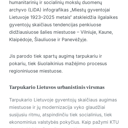
humanitarinių ir socialinių mokslų duomenų
archyvo (LiDA) infografikas „Miestų gyventojai
Lietuvoje 1923–2025 metais“ atskleidžia ilgalaikes
gyventojų skaičiaus tendencijas penkiuose
didžiausiuose šalies miestuose – Vilniuje, Kaune,
Klaipėdoje, Šiauliuose ir Panevėžyje.
Jis parodo tiek spartų augimą tarpukariu ir
pokariu, tiek šiuolaikinius mažėjimo procesus
regioniniuose miestuose.
Tarpukario Lietuvos urbanistinis virsmas
Tarpukario Lietuvoje gyventojų skaičiaus augimas
miestuose ir jų modernizacija vyko glaudžiai
susijusiu ritmu, atspindinčiu tiek socialinius, tiek
ekonominius valstybės pokyčius. Kaip pažymi KTU