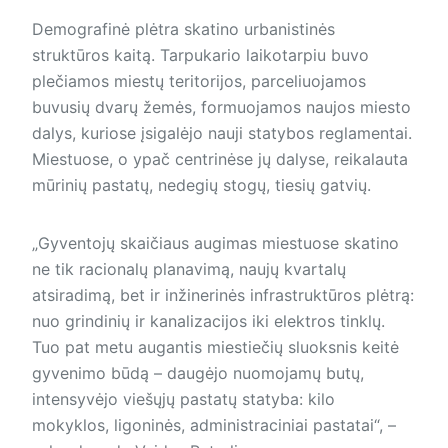
Demografinė plėtra skatino urbanistinės
struktūros kaitą. Tarpukario laikotarpiu buvo
plečiamos miestų teritorijos, parceliuojamos
buvusių dvarų žemės, formuojamos naujos miesto
dalys, kuriose įsigalėjo nauji statybos reglamentai.
Miestuose, o ypač centrinėse jų dalyse, reikalauta
mūrinių pastatų, nedegių stogų, tiesių gatvių.
„Gyventojų skaičiaus augimas miestuose skatino
ne tik racionalų planavimą, naujų kvartalų
atsiradimą, bet ir inžinerinės infrastruktūros plėtrą:
nuo grindinių ir kanalizacijos iki elektros tinklų.
Tuo pat metu augantis miestiečių sluoksnis keitė
gyvenimo būdą – daugėjo nuomojamų butų,
intensyvėjo viešųjų pastatų statyba: kilo
mokyklos, ligoninės, administraciniai pastatai“, –