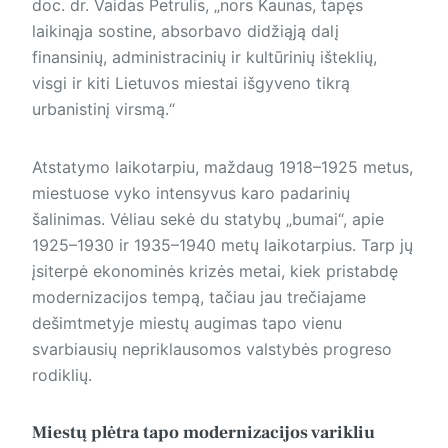
doc. dr. Vaidas Petrulis, „nors Kaunas, tapęs
laikinąja sostine, absorbavo didžiąją dalį
finansinių, administracinių ir kultūrinių išteklių,
visgi ir kiti Lietuvos miestai išgyveno tikrą
urbanistinį virsmą.“
Atstatymo laikotarpiu, maždaug 1918–1925 metus,
miestuose vyko intensyvus karo padarinių
šalinimas. Vėliau sekė du statybų „bumai“, apie
1925–1930 ir 1935–1940 metų laikotarpius. Tarp jų
įsiterpė ekonominės krizės metai, kiek pristabdę
modernizacijos tempą, tačiau jau trečiajame
dešimtmetyje miestų augimas tapo vienu
svarbiausių nepriklausomos valstybės progreso
rodiklių.
Miestų plėtra tapo modernizacijos varikliu