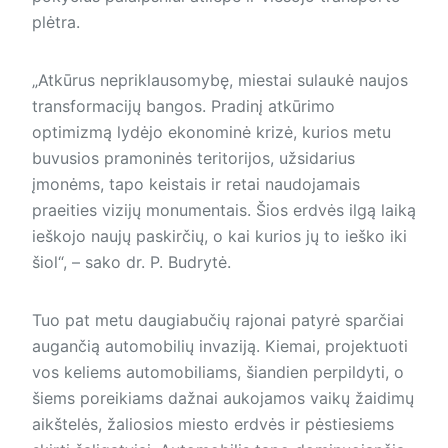
plėtra.
„Atkūrus nepriklausomybę, miestai sulaukė naujos
transformacijų bangos. Pradinį atkūrimo
optimizmą lydėjo ekonominė krizė, kurios metu
buvusios pramoninės teritorijos, užsidarius
įmonėms, tapo keistais ir retai naudojamais
praeities vizijų monumentais. Šios erdvės ilgą laiką
ieškojo naujų paskirčių, o kai kurios jų to ieško iki
šiol“, – sako dr. P. Budrytė.
Tuo pat metu daugiabučių rajonai patyrė sparčiai
augančią automobilių invaziją. Kiemai, projektuoti
vos keliems automobiliams, šiandien perpildyti, o
šiems poreikiams dažnai aukojamos vaikų žaidimų
aikštelės, žaliosios miesto erdvės ir pėstiesiems