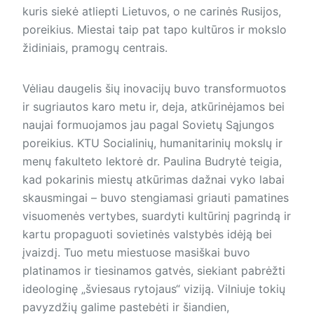
kuris siekė atliepti Lietuvos, o ne carinės Rusijos,
poreikius. Miestai taip pat tapo kultūros ir mokslo
židiniais, pramogų centrais.
Vėliau daugelis šių inovacijų buvo transformuotos
ir sugriautos karo metu ir, deja, atkūrinėjamos bei
naujai formuojamos jau pagal Sovietų Sąjungos
poreikius. KTU Socialinių, humanitarinių mokslų ir
menų fakulteto lektorė dr. Paulina Budrytė teigia,
kad pokarinis miestų atkūrimas dažnai vyko labai
skausmingai – buvo stengiamasi griauti pamatines
visuomenės vertybes, suardyti kultūrinį pagrindą ir
kartu propaguoti sovietinės valstybės idėją bei
įvaizdį. Tuo metu miestuose masiškai buvo
platinamos ir tiesinamos gatvės, siekiant pabrėžti
ideologinę „šviesaus rytojaus“ viziją. Vilniuje tokių
pavyzdžių galime pastebėti ir šiandien,