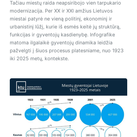
Tačiau miestų raida neapsiribojo vien tarpukario
modernizacija. Per XX ir XXI amžius Lietuvos
miestai patyrė ne vieną politinį, ekonominį ir
urbanistinį lūžį, kurie iš esmės keitė jų struktūrą,
funkcijas ir gyventojų kasdienybę. Infografike
matoma ilgalaikė gyventojų dinamika leidžia
pažvelgti į šiuos procesus platesniame, nuo 1923
iki 2025 metų, kontekste.