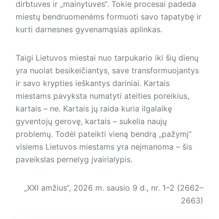
dirbtuves ir „mai­nytuves“. Tokie procesai padeda
miestų bendruomenėms formuoti savo tapatybę ir
kurti darnesnes gyvenamąsias aplinkas.
Taigi Lietuvos miestai nuo tarpukario iki šių dienų
yra nuolat besikeičiantys, save transformuojantys
ir savo krypties ieškantys dariniai. Kartais
miestams pavyksta numatyti ateities poreikius,
kartais – ne. Kartais jų raida kuria ilgalaikę
gyventojų gerovę, kartais – sukelia naujų
problemų. Todėl pateikti vieną bendrą „pažymį“
visiems Lietuvos miestams yra neįmanoma – šis
paveikslas pernelyg įvairialypis.
„XXI amžius“, 2026 m. sausio 9 d., nr. 1–2 (2662–
2663)