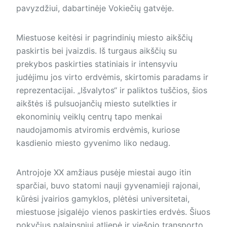
pavyzdžiui, dabartinėje Vokiečių gatvėje.
Miestuose keitėsi ir pagrindinių miesto aikščių
paskirtis bei įvaizdis. Iš turgaus aikščių su
prekybos paskirties statiniais ir intensyviu
judėjimu jos virto erdvėmis, skirtomis paradams ir
reprezentacijai. „Išvalytos“ ir paliktos tuščios, šios
aikštės iš pulsuojančių miesto sutelkties ir
ekonominių veiklų centrų tapo menkai
naudojamomis atviromis erdvėmis, kuriose
kasdienio miesto gyvenimo liko nedaug.
Antrojoje XX amžiaus pusėje miestai augo itin
sparčiai, buvo statomi nauji gyvenamieji rajonai,
kūrėsi įvairios gamyklos, plėtėsi universitetai,
miestuose įsigalėjo vienos paskirties erdvės. Šiuos
pokyčius palaipsniui atliepė ir viešojo transporto