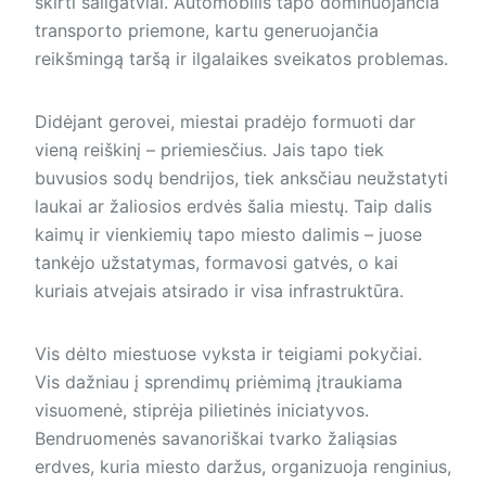
skirti šaligatviai. Automobilis tapo dominuojančia
transporto priemone, kartu generuojančia
reikšmingą taršą ir ilgalaikes sveikatos problemas.
Didėjant gerovei, miestai pradėjo formuoti dar
vieną reiškinį – priemiesčius. Jais tapo tiek
buvusios sodų bendrijos, tiek anksčiau neužstatyti
laukai ar žaliosios erdvės šalia miestų. Taip dalis
kaimų ir vienkiemių tapo miesto dalimis – juose
tankėjo užstatymas, formavosi gatvės, o kai
kuriais atvejais atsirado ir visa infrastruktūra.
Vis dėlto miestuose vyksta ir teigiami pokyčiai.
Vis dažniau į sprendimų priėmimą įtraukiama
visuomenė, stiprėja pilietinės iniciatyvos.
Bendruomenės savanoriškai tvarko žaliąsias
erdves, kuria miesto daržus, organizuoja renginius,