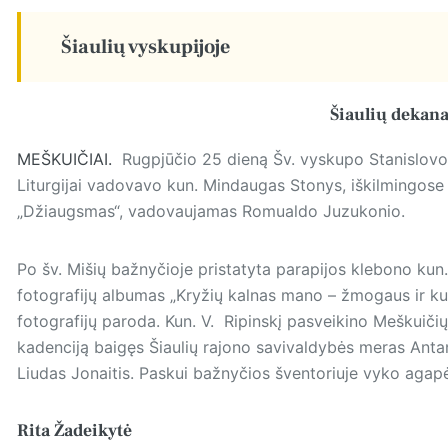
Šiaulių vyskupijoje
Šiaulių dekana
MEŠKUIČIAI.
Rugpjūčio 25 dieną Šv. vyskupo Stanislovo b
Liturgijai vadovavo kun. Mindaugas Stonys, iškilmingose 
„Džiaugsmas“, vadovaujamas Romualdo Juzukonio.
Po šv. Mišių bažnyčioje pristatyta parapijos klebono kun
fotografijų albumas „Kryžių kalnas mano – žmogaus ir kuni
fotografijų paroda. Kun. V. Ripinskį pasveikino Meškuičių
kadenciją baigęs Šiaulių rajono savivaldybės meras Anta
Liudas Jonaitis. Paskui bažnyčios šventoriuje vyko agap
Rita Žadeikytė