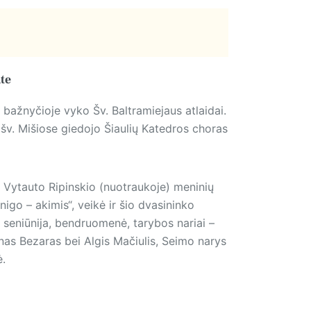
te
ažnyčioje vyko Šv. Baltramiejaus atlaidai.
šv. Mišiose giedojo Šiaulių Katedros choras
. Vytauto Ripinskio (nuotraukoje) meninių
go – akimis“, veikė ir šio dvasininko
 seniūnija, bendruomenė, tarybos nariai –
nas Bezaras bei Algis Mačiulis, Seimo narys
ė.