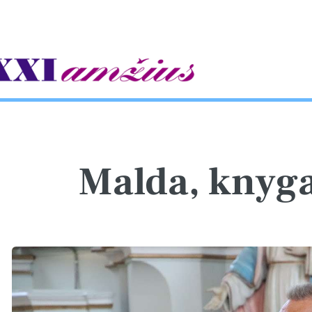
gle
Malda, knyg