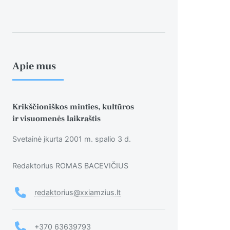
Apie mus
Krikščioniškos minties, kultūros
ir visuomenės laikraštis
Svetainė įkurta 2001 m. spalio 3 d.
Redaktorius ROMAS BACEVIČIUS
redaktorius@xxiamzius.lt
+370 63639793