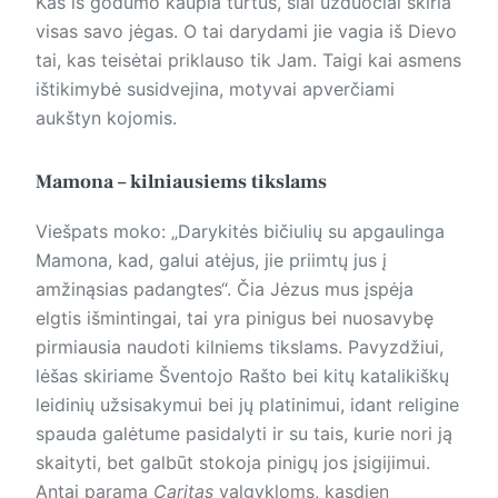
Kas iš godumo kaupia turtus, šiai užduočiai skiria
visas savo jėgas. O tai darydami jie vagia iš Dievo
tai, kas teisėtai priklauso tik Jam. Taigi kai asmens
ištikimybė susidvejina, motyvai apverčiami
aukštyn kojomis.
Mamona – kilniausiems tikslams
Viešpats moko: „Darykitės bičiulių su apgaulinga
Mamona, kad, galui atėjus, jie priimtų jus į
amžinąsias padangtes“. Čia Jėzus mus įspėja
elgtis išmintingai, tai yra pinigus bei nuosavybę
pirmiausia naudoti kilniems tikslams. Pavyzdžiui,
lėšas skiriame Šventojo Rašto bei kitų katalikiškų
leidinių užsisakymui bei jų platinimui, idant religine
spauda galėtume pasidalyti ir su tais, kurie nori ją
skaityti, bet galbūt stokoja pinigų jos įsigijimui.
Antai parama
Caritas
valgykloms, kasdien