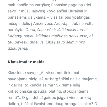
maitinančioms vargšus; finansinė pagalba (dėl
savo ir mūsų laisvės) kovojančiai Ukrainai ir
panašiems dalykams, – visa tai bus ypatingas
mūsų indėlis į Amžinybės Aruodą… Juk ne veltui
parašyta:
Gerai, šaunusis ir ištikimasis tarne!
Kadangi buvai ištikimas mažuose dalykuose, aš
tau pavesiu didelius. Eikš į savo šeimininko
džiaugsmą!
Klausimai ir malda
Klauskime savęs: „Ar visuomet tinkamai
naudojame pinigus? Ar bergždžiai neišlaidaujame,
ir gal dėl to kenčia šeima? Skiriame lėšų
krikščioniškai spaudai platinti, stokojantiems
remti?.. O gal dėl užgaidos įsigyti vieną ar kitą
daiktą, tuščiai išvaistome daug brangaus laiko? O