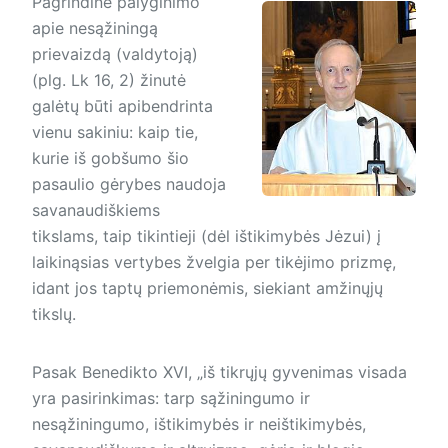
Pagrindinė palyginimo
apie nesąžiningą
prievaizdą (valdytoją)
(plg. Lk 16, 2) žinutė
galėtų būti apibendrinta
vienu sakiniu: kaip tie,
kurie iš gobšumo šio
pasaulio gėrybes naudoja
savanaudiškiems
tikslams, taip tikintieji (dėl ištikimybės Jėzui) į
laikinąsias vertybes žvelgia per tikėjimo prizmę,
idant jos taptų priemonėmis, siekiant amžinųjų
tikslų.
Pasak Benedikto XVI, „iš tikrųjų gyvenimas visada
yra pasirinkimas: tarp sąžiningumo ir
nesąžiningumo, ištikimybės ir neištikimybės,