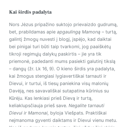
Kai širdis padalyta
Nors Jėzus pripažino suktojo prievaizdo gudrumą,
bet, prabildamas apie
apgaulingą Mamoną
– turtą,
galintį žmogų nuvesti į blogį, įspėjo, kad daiktai
bei pinigai turi būti taip tvarkomi, jog paaiškėtų
tikroji regimųjų dalykų paskirtis – jie yra tik
priemonė, padedanti mums pasiekti galutinį tikslą
– dangų (žr. Lk 16, 9). O kieno širdis yra padalyta,
kai žmogus stengiasi lygiavertiškai tarnauti ir
Dievui, ir turtui, iš tiesų paniekina visų malonių
Davėją, nes savavališkai sutapatina kūrinius su
Kūrėju. Kas lenkiasi prieš Dievą ir turtą,
keliaklupsčiauja prieš save.
Negalite tarnauti
Dievui ir Mamonai,
byloja Viešpats. Praktiškai
neįmanoma gyventi daiktams ir Dievui vienu metu.