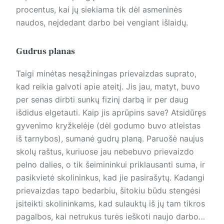
procentus, kai jų siekiama tik dėl asmeninės
naudos, neįdedant darbo bei vengiant išlaidų.
Gudrus planas
Taigi minėtas nesąžiningas prievaizdas suprato,
kad reikia galvoti apie ateitį. Jis jau, matyt, buvo
per senas dirbti sunkų fizinį darbą ir per daug
išdidus elgetauti. Kaip jis aprūpins save? Atsidūręs
gyvenimo kryžkelėje (dėl godumo buvo atleistas
iš tarnybos), sumanė gudrų planą. Paruošė naujus
skolų raštus, kuriuose jau nebebuvo prievaizdo
pelno dalies, o tik šeimininkui priklausanti suma, ir
pasikvietė skolininkus, kad jie pasirašytų. Kadangi
prievaizdas tapo bedarbiu, šitokiu būdu stengėsi
įsiteikti skolininkams, kad sulauktų iš jų tam tikros
pagalbos, kai netrukus turės ieškoti naujo darbo…