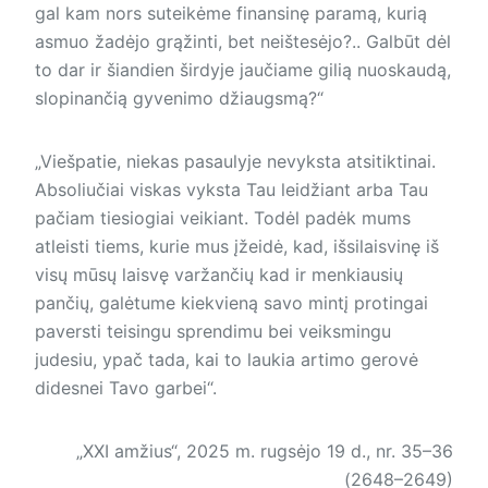
gal kam nors suteikėme finansinę paramą, kurią
asmuo žadėjo grąžinti, bet neištesėjo?.. Galbūt dėl
to dar ir šiandien širdyje jaučiame gilią nuoskaudą,
slopinančią gyvenimo džiaugsmą?“
„Viešpatie, niekas pasaulyje nevyksta atsitiktinai.
Absoliučiai viskas vyksta Tau leidžiant arba Tau
pačiam tiesiogiai veikiant. Todėl padėk mums
atleisti tiems, kurie mus įžeidė, kad, išsilaisvinę iš
visų mūsų laisvę varžančių kad ir menkiausių
pančių, galėtume kiekvieną savo mintį protingai
paversti teisingu sprendimu bei veiksmingu
judesiu, ypač tada, kai to laukia artimo gerovė
didesnei Tavo garbei“.
„XXI amžius“, 2025 m. rugsėjo 19 d., nr. 35–36
(2648–2649)