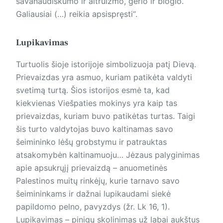
savanaudiškumo ir altruizmo, gėrio ir blogio.
Galiausiai (…) reikia apsispręsti“.
Lupikavimas
Turtuolis šioje istorijoje simbolizuoja patį Dievą.
Prievaizdas yra asmuo, kuriam patikėta valdyti
svetimą turtą. Šios istorijos esmė ta, kad
kiekvienas Viešpaties mokinys yra kaip tas
prievaizdas, kuriam buvo patikėtas turtas. Taigi
šis turto valdytojas buvo kaltinamas savo
šeimininko lėšų grobstymu ir patrauktas
atsakomybėn kaltinamuoju… Jėzaus palyginimas
apie apsukrųjį prievaizdą – anuometinės
Palestinos muitų rinkėjų, kurie tarnavo savo
šeimininkams ir dažnai lupikaudami siekė
papildomo pelno, pavyzdys (žr. Lk 16, 1).
Lupikavimas – pinigų skolinimas už labai aukštus