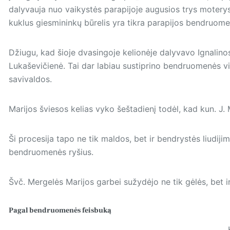
dalyvauja nuo vaikystės parapijoje augusios trys motery
kuklus giesminin­kų būrelis yra tikra parapijos bendruom
Džiugu, kad šioje dvasingoje kelionėje dalyvavo Ignalino
Lukaševičienė. Tai dar labiau sustiprino bendruomenės vi
savivaldos.
Marijos šviesos kelias vyko šeštadienį todėl, kad kun. J.
Ši procesija tapo ne tik maldos, bet ir bendrystės liudijim
bendruomenės ryšius.
Švč. Mergelės Marijos garbei sužydėjo ne tik gėlės, bet i
Pagal bendruomenės
feisbuką
„