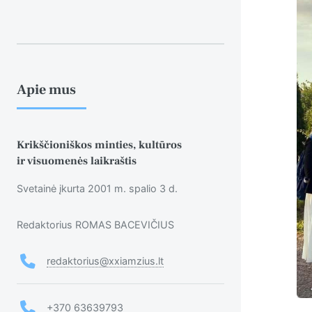
Apie mus
Krikščioniškos minties, kultūros
ir visuomenės laikraštis
Svetainė įkurta 2001 m. spalio 3 d.
Redaktorius ROMAS BACEVIČIUS
redaktorius@xxiamzius.lt
+370 63639793