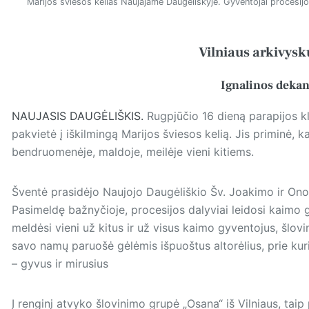
Marijos šviesos kelias Naujajame Daugėliškyje. Gyventojai procesijo
Vilniaus arkivysk
Ignalinos dekan
NAUJASIS DAUGĖLIŠKIS.
Rugpjūčio 16 dieną parapijos kl
pakvietė į iškilmingą Marijos šviesos kelią. Jis priminė,
bendruomenėje, maldoje, meilėje vieni kitiems.
Šventė prasidėjo Naujojo Daugėliškio Šv. Joakimo ir Ono
Pasimeldę bažnyčioje, procesijos dalyviai leidosi kaimo g
meldėsi vieni už kitus ir už visus kaimo gyventojus, šlov
savo namų paruošė gėlėmis išpuoštus altorėlius, prie k
– gyvus ir mirusius
Į renginį atvyko šlovinimo grupė „Osana“ iš Vilniaus, taip