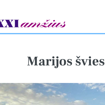
gle
Marijos švies