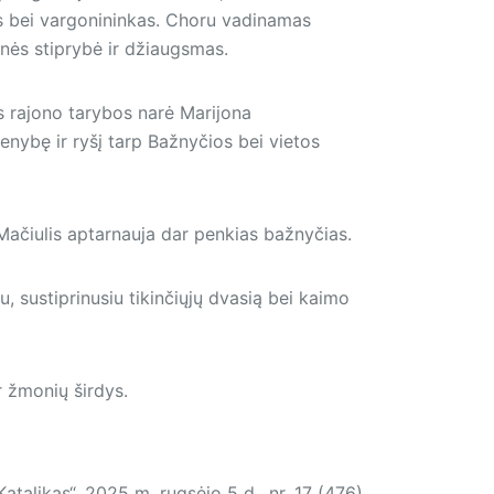
s bei vargonininkas. Choru vadinamas
enės stiprybė ir džiaugsmas.
s rajono tarybos narė Marijona
enybę ir ryšį tarp Bažnyčios bei vietos
 Mačiulis aptarnauja dar penkias bažnyčias.
u, sustiprinusiu tikinčiųjų dvasią bei kaimo
r žmonių širdys.
Katalikas“, 2025 m. rugsėjo 5 d., nr. 17 (476)