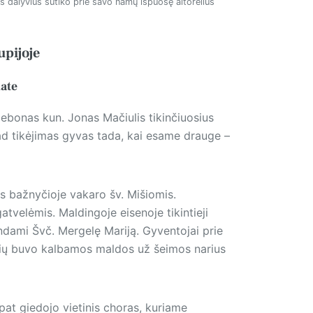
s dalyvius sutiko prie savo namų išpuošę altorėlius
upijoje
ate
ebonas kun. Jonas Mačiulis tikinčiuosius
 kad tikėjimas gyvas tada, kai esame drauge –
s bažnyčioje vakaro šv. Mišiomis.
atvelėmis. Maldingoje eisenoje tikintieji
indami Švč. Mergelę Mariją. Gyventojai prie
urių buvo kalbamos maldos už šeimos narius
 pat giedojo vietinis choras, kuriame