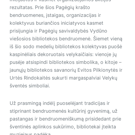
rezultatas. Prie šios Pagėgių krašto
bendruomenes, įstaigas, organizacijas ir
kolektyvus buriančios iniciatyvos kasmet
prisijungia ir Pagėgių savivaldybės Vydūno
viešosios bibliotekos bendruomenė. Šiemet vieną
iš šio sodo medelių bibliotekos kolektyvas puošė
kaspinėliais dekoruotais velykaičiais: vienoje jų
pusėje atsispindi bibliotekos simbolika, o kitoje –
jaunųjų bibliotekos savanorių Evitos Pilkionytės ir
Urtės Rindokaitės sukurti margaspalviai Velykų
šventės simboliai.
Už prasmingą indėlį puoselėjant tradicijas ir
stiprinant bendruomenės kultūrinį gyvenimą, už
pastangas ir bendruomeniškumą prisidedant prie
šventinės aplinkos sukūrimo, bibliotekai įteikta
muziejaus padėka.