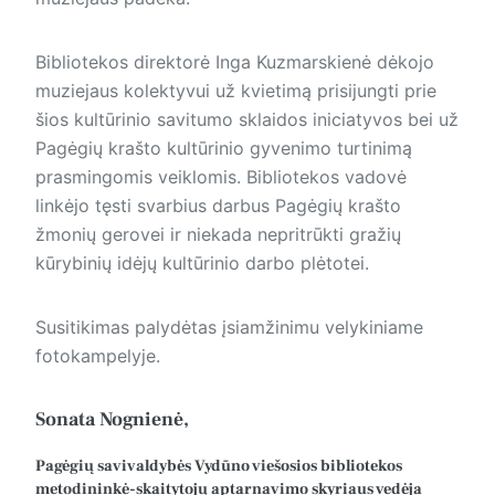
Bibliotekos direktorė Inga Kuzmarskienė dėkojo
muziejaus kolektyvui už kvietimą prisijungti prie
šios kultūrinio savitumo sklaidos iniciatyvos bei už
Pagėgių krašto kultūrinio gyvenimo turtinimą
prasmingomis veiklomis. Bibliotekos vadovė
linkėjo tęsti svarbius darbus Pagėgių krašto
žmonių gerovei ir niekada nepritrūkti gražių
kūrybinių idėjų kultūrinio darbo plėtotei.
Susitikimas palydėtas įsiamžinimu velykiniame
fotokampelyje.
Sonata Nognienė,
Pagėgių savivaldybės Vydūno viešosios bibliotekos
metodininkė-skaitytojų aptarnavimo skyriaus vedėja