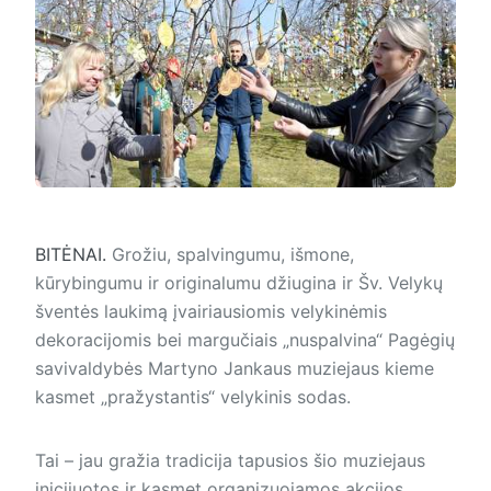
BITĖNAI.
Grožiu, spalvingumu, išmone,
kūrybingumu ir originalumu džiugina ir Šv. Velykų
šventės laukimą įvairiausiomis velykinėmis
dekoracijomis bei margučiais „nuspalvina“ Pagėgių
savivaldybės Martyno Jankaus muziejaus kieme
kasmet „pražystantis“ velykinis sodas.
Tai – jau gražia tradicija tapusios šio muziejaus
inicijuotos ir kasmet organizuojamos akcijos