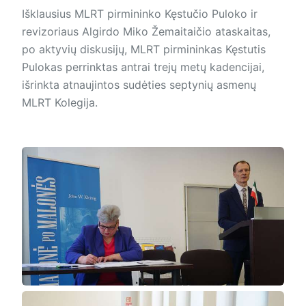
Išklausius MLRT pirmininko Kęstučio Puloko ir
revizoriaus Algirdo Miko Žemaitaičio ataskaitas,
po aktyvių diskusijų, MLRT pirmininkas Kęstutis
Pulokas perrinktas antrai trejų metų kadencijai,
išrinkta atnaujintos sudėties septynių asmenų
MLRT Kolegija.