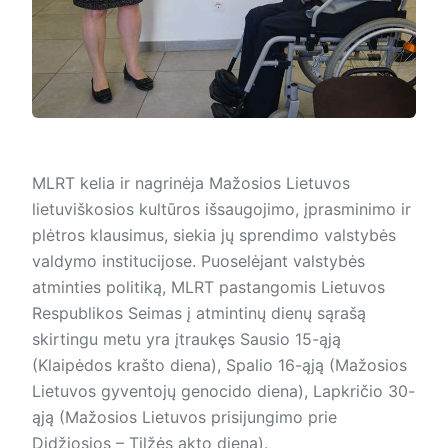
MLRT kelia ir nagrinėja Mažosios Lietuvos
lietuviškosios kultūros išsaugojimo, įprasminimo ir
plėtros klausimus, siekia jų sprendimo valstybės
valdymo institucijose. Puoselėjant valstybės
atminties politiką, MLRT pastangomis Lietuvos
Respublikos Seimas į atmintinų dienų sąrašą
skirtingu metu yra įtraukęs Sausio 15-ąją
(Klaipėdos krašto diena), Spalio 16-ąją (Mažosios
Lietuvos gyventojų genocido diena), Lapkričio 30-
ąją (Mažosios Lietuvos prisijungimo prie
Didžiosios – Tilžės akto diena).