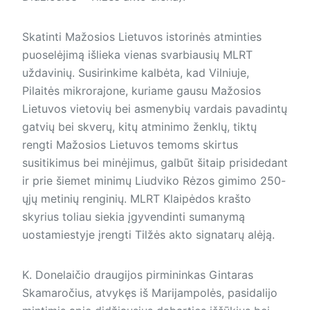
Skatinti Mažosios Lietuvos istorinės atminties
puoselėjimą išlieka vienas svarbiausių MLRT
uždavinių. Susirinkime kalbėta, kad Vilniuje,
Pilaitės mikrorajone, kuriame gausu Mažosios
Lietuvos vietovių bei asmenybių vardais pavadintų
gatvių bei skverų, kitų atminimo ženklų, tiktų
rengti Mažosios Lietuvos temoms skirtus
susitikimus bei minėjimus, galbūt šitaip prisidedant
ir prie šiemet minimų Liudviko Rėzos gimimo 250-
ųjų metinių renginių. MLRT Klaipėdos krašto
skyrius toliau siekia įgyvendinti sumanymą
uostamiestyje įrengti Tilžės akto signatarų alėją.
K. Donelaičio draugijos pirmininkas Gintaras
Skamaročius, atvykęs iš Marijampolės, pasidalijo