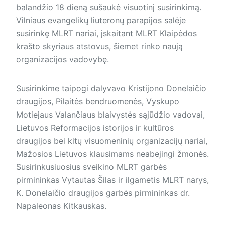
balandžio 18 dieną sušaukė visuotinį susirinkimą.
Vilniaus evangelikų liuteronų parapijos salėje
susirinkę MLRT nariai, įskaitant MLRT Klaipėdos
krašto skyriaus atstovus, šiemet rinko naują
organizacijos vadovybę.
Susirinkime taipogi dalyvavo Kristijono Donelaičio
draugijos, Pilaitės bendruomenės, Vyskupo
Motiejaus Valančiaus blaivystės sąjūdžio vadovai,
Lietuvos Reformacijos istorijos ir kultūros
draugijos bei kitų visuomeninių organizacijų nariai,
Mažosios Lietuvos klausimams neabejingi žmonės.
Susirinkusiuosius sveikino MLRT garbės
pirmininkas Vytautas Šilas ir ilgametis MLRT narys,
K. Donelaičio draugijos garbės pirmininkas dr.
Napaleonas Kitkauskas.