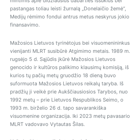
mintimis apie didžiausius dabarties iššūkius bei
pastangas toliau leisti žurnalą „Donelaičio žemė“,
Medijų rėmimo fondui antrus metus neskyrus jokio
finansavimo.
Mažosios Lietuvos tyrinėtojus bei visuomenininkus
vienijanti MLRT susibūrė Atgimimo metais. 1989 m.
rugsėjo 5 d. Sąjūdis įkūrė Mažosios Lietuvos
genocido ir kultūros palikimo klausimų komisiją, iš
kurios tų pačių metų gruodžio 18 dieną buvo
suformuota Mažosios Lietuvos reikalų taryba. Iš
pradžių ji veikė prie Aukščiausiosios Tarybos, nuo
1992 metų – prie Lietuvos Respublikos Seimo, o
1993 m. birželio 26 d. tapo savarankiška
visuomenine organizacija. Iki 2023 metų pavasario
MLRT vadovavo Vytautas Šilas.