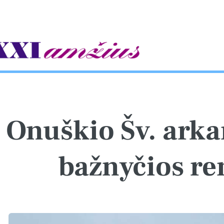
gle
Onuškio Šv. ark
bažnyčios r