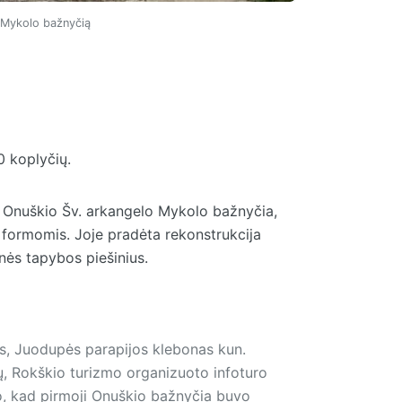
o Mykolo bažnyčią
0 koplyčių.
ra Onuškio Šv. arkangelo Mykolo bažnyčia,
s formomis. Joje pradėta rekonstrukcija
inės tapybos piešinius.
s, Juodupės parapijos klebonas kun.
rių, Rokškio turizmo organizuoto infoturo
jo, kad pirmoji Onuškio bažnyčia buvo