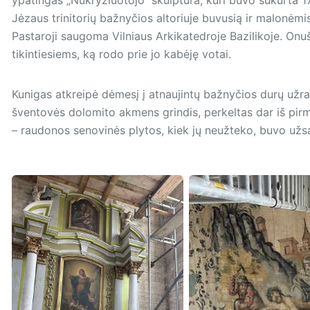
Jėzaus trinitorių bažnyčios altoriuje buvusią ir malonėmi
Pastaroji saugoma Vilniaus Arkikatedroje Bazilikoje. Onu
tikintiesiems, ką rodo prie jo kabėję votai.
Kunigas atkreipė dėmesį į atnaujintų bažnyčios durų užrak
šventovės dolomito akmens grindis, perkeltas dar iš pi
– raudonos senovinės plytos, kiek jų neužteko, buvo užs