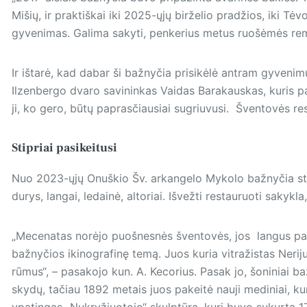
Mišių, ir praktiškai iki 2025-ųjų birželio pradžios, iki Tė
gyvenimas. Galima sakyti, penkerius metus ruošėmės remo
Ir ištarė, kad dabar ši bažnyčia prisikėlė antram gyvenim
Ilzenbergo dvaro savininkas Vaidas Barakauskas, kuris pa
ji, ko gero, būtų paprasčiausiai sugriuvusi. Šventovės re
Stipriai pasikeitusi
Nuo 2023-ųjų Onuškio Šv. arkangelo Mykolo bažnyčia stipr
durys, langai, ledainė, altoriai. Išvežti restauruoti sakykla
„Mecenatas norėjo puošnesnės šventovės, jos langus papuo
bažnyčios ikinografinę temą. Juos kuria vit­ra­žis­tas Neri
rūmus“, – pasakojo kun. A. Kecorius. Pasak jo, šoniniai ba
skydų, tačiau 1892 metais juos pakeitė nauji mediniai, kurie
ypatingas „Nukryžiuotojo“ skulptūra, kuri buvo sukurta 1