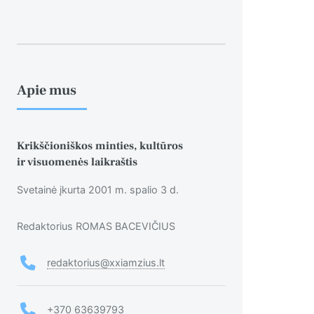
Apie mus
Krikščioniškos minties, kultūros
ir visuomenės laikraštis
Svetainė įkurta 2001 m. spalio 3 d.
Redaktorius ROMAS BACEVIČIUS
redaktorius@xxiamzius.lt
+370 63639793