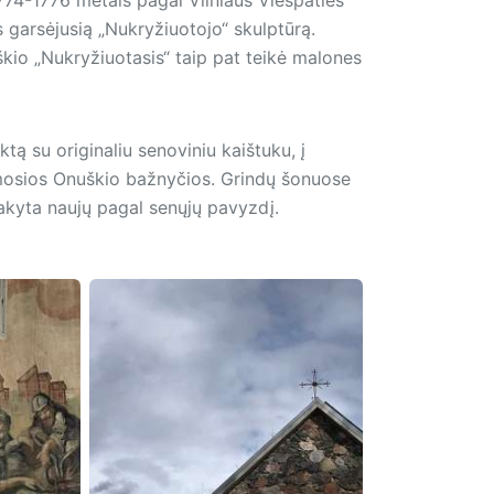
s garsėjusią „Nukryžiuotojo“ skulptūrą.
škio „Nukryžiuotasis“ taip pat teikė malones
tą su originaliu senoviniu kaištuku, į
rmosios Onuškio bažnyčios. Grindų šonuose
akyta naujų pagal senųjų pavyzdį.