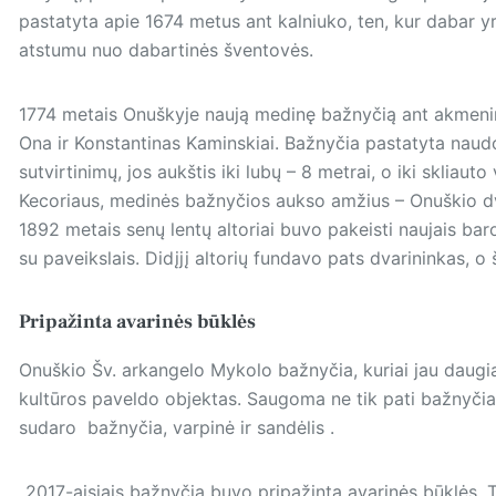
pastatyta apie 1674 metus ant kalniuko, ten, kur dabar 
atstumu nuo dabartinės šventovės.
1774 metais Onuškyje naują medinę bažnyčią ant akmenin
Ona ir Konstantinas Kaminskiai. Bažnyčia pastatyta naudo
sutvirtinimų, jos aukštis iki lubų – 8 metrai, o iki skliaut
Kecoriaus, medinės bažnyčios aukso amžius – Onuškio d
1892 metais senų lentų altoriai buvo pakeisti naujais baro
su paveikslais. Didįjį altorių fundavo pats dvarininkas, o
Pripažinta avarinės būklės
Onuškio Šv. arkangelo Mykolo bažnyčia, kuriai jau daug
kultūros paveldo objektas. Saugoma ne tik pati bažnyčia,
sudaro bažnyčia, varpinė ir sandėlis .
„2017-aisiais bažnyčia buvo pripažinta avarinės būklės. 