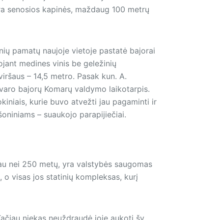
yra senosios kapinės, maždaug 100 metrų
ių pamatų naujoje vietoje pastatė bajorai
jant medines vinis be geležinių
o viršaus – 14,5 metro. Pasak kun. A.
varo bajorų Komarų valdymo laikotarpis.
kiniais, kurie buvo atvežti jau pagaminti ir
 šoniniams – suaukojo parapijiečiai.
iau nei 250 metų, yra valstybės saugomas
 o visas jos statinių kompleksas, kurį
Tačiau niekas neuždraudė joje aukoti šv.