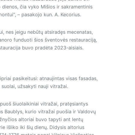
vo dienos, čia vyko Mišios ir sakramentinis
ntui“, – pasakojo kun. A. Kecorius.
ui, nes jeigu nebūtų atsiradęs mecenatas,
noro funduoti šios šventovės restauraciją,
stauracija buvo pradėta 2023-aisiais.
iai pasikeitusi: atnaujintas visas fasadas,
, suolai, užsakyti nauji vitražai.
š šiuolaikiniai vitražai, pratęsiantys
jus Baublys, kurio vitražai puošia ir Valdovų
žnyčios altoriai buvo tapyti ant lentų
 išliko iki šių dienų. Didysis altorius
774-1776 metais pagal Vilniaus Viešpaties