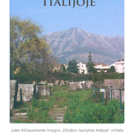
Julės Kilčiauskienės knygos „Džulijos nuotykiai Italijoje“ viršelis