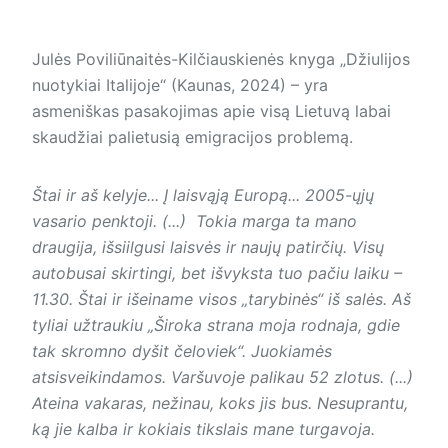
Julės Poviliūnaitės-Kilčiauskienės knyga „Džiulijos
nuotykiai Italijoje“ (Kaunas, 2024) – yra
asmeniškas pasakojimas apie visą Lietuvą labai
skaudžiai palietusią emigracijos problemą.
Štai ir aš kelyje... Į laisvąją Europą... 2005-ųjų
vasario penktoji. (...) Tokia marga ta mano
draugija, išsiilgusi laisvės ir naujų patirčių. Visų
autobusai skirtingi, bet išvyksta tuo pačiu laiku –
11.30. Štai ir išeiname visos „tarybinės“ iš salės. Aš
tyliai užtraukiu „Široka strana moja rodnaja, gdie
tak skromno dyšit čeloviek“. Juokiamės
atsisveikindamos. Varšuvoje palikau 52 zlotus. (...)
Ateina vakaras, nežinau, koks jis bus. Nesuprantu,
ką jie kalba ir kokiais tikslais mane turgavoja.