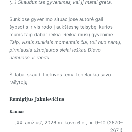
(...) Skaudus tas gyvenimas, kai jį matai greta.
Sunkiose gyvenimo situacijose autorė gali
šypsotis ir vis rodo į aukštesnę teisybę, kurios
mums taip dabar reikia. Reikia mūsų gyvenime.
Taip, visais sunkiais momentais čia, toli nuo namų,
pirmiausia užuojautos sielai ieškau Dievo
namuose. Ir randu.
Ši labai skaudi Lietuvos tema tebelaukia savo
rašytojų.
Remigijus Jakulevičius
Kaunas
„XXI amžius“, 2026 m. kovo 6 d., nr. 9–10 (2670–
2671)