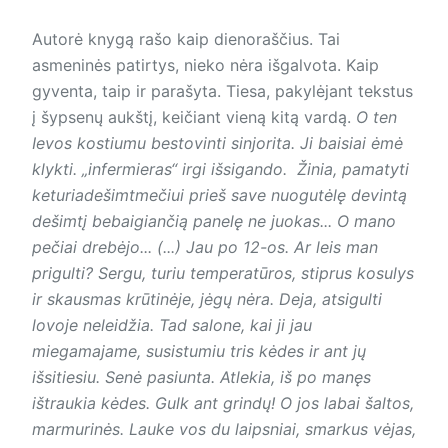
Autorė knygą rašo kaip dienoraščius. Tai
asmeninės patirtys, nieko nėra išgalvota. Kaip
gyventa, taip ir parašyta. Tiesa, pakylėjant tekstus
į šypsenų aukštį, keičiant vieną kitą vardą.
O ten
Ievos kostiumu bestovinti sinjorita. Ji baisiai ėmė
klykti. „infermieras“ irgi išsigando. Žinia, pamatyti
keturiadešimtmečiui prieš save nuogutėlę devintą
dešimtį bebaigiančią panelę ne juokas... O mano
pečiai drebėjo... (...) Jau po 12-os. Ar leis man
prigulti? Sergu, turiu temperatūros, stiprus kosulys
ir skausmas krūtinėje, jėgų nėra. Deja, atsigulti
lovoje neleidžia. Tad salone, kai ji jau
miegamajame, susistumiu tris kėdes ir ant jų
išsitiesiu. Senė pasiunta. Atlekia, iš po manęs
ištraukia kėdes. Gulk ant grindų! O jos labai šaltos,
marmurinės. Lauke vos du laipsniai, smarkus vėjas,