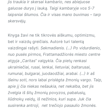
jis traukia ir skersai kambario, nes abiejuose
galuose durys į lauką. Taigi kambaryje vos 5-7
laipsniai šilumos. Čia ir visas mano buvimas – tarp
skersvėjų.
Knyga žavi ne tik tikrovės aiškumu, optimizmu,
bet ir vaizdų greičiais. Autorė turi talentą
vaizdingai rašyti.
Sekmadienis. (...) Po vidurdienio,
nuo pusės pirmos, Frattamadžiorės miesto centre
atgyja „Caritas“ valgykla. Čia pietų renkasi
ukrainiečiai, rusai, lenkai, lietuviai, baltarusai,
rumunai, bulgarai, juodaodžiai, arabai. (...) Ir aš
išeinu soti, nors labai prislėgta žmonių vargo. Taip,
apie jį čia niekas nešaukia, net nekalba, bet jis
žvelgia iš šitų žmonių povyzos, pabalusių,
liūdnokų veidų, iš nežinios, kuri supa. Juk čia
susirenka antroji, net trečiojo pasaulio žmonės.