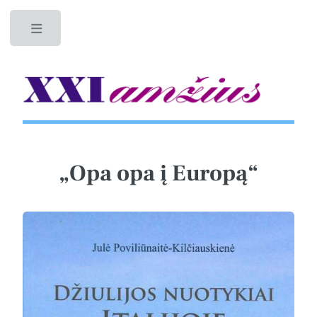
Toggle
„Opa opa į Europą“