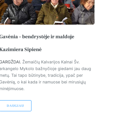
Gavėnia – bendrystėje ir maldoje
Kazimiera Sipienė
GARGŽDAI.
Žemaičių Kalvarijos Kalnai Šv.
arkangelo Mykolo bažnyčioje giedami jau daug
metų. Tai tapo būtinybe, tradicija, ypač per
Gavėnią, o kai kada ir namuose bei mirusiųjų
minėjimuose.
DAUGIAU