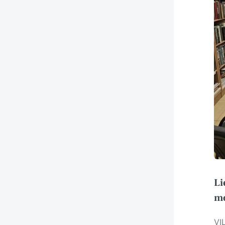
Li
m
VI