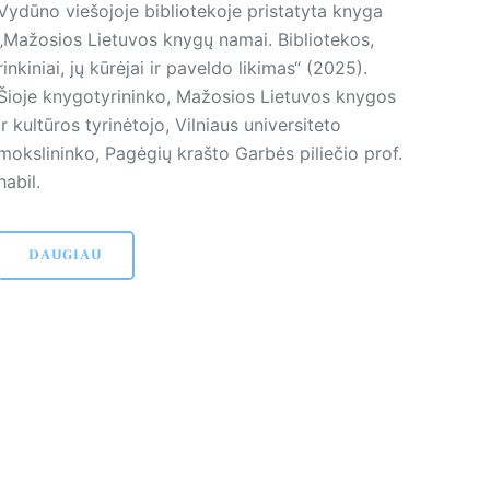
Vydūno viešojoje bibliotekoje pristatyta knyga
„Mažosios Lietuvos knygų namai. Bibliotekos,
rinkiniai, jų kūrėjai ir paveldo likimas“ (2025).
Šioje knygotyrininko, Mažosios Lietuvos knygos
ir kultūros tyrinėtojo, Vilniaus universiteto
mokslininko, Pagėgių krašto Garbės piliečio prof.
habil.
DAUGIAU