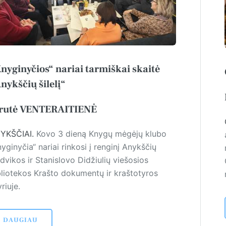
nyginyčios“ nariai tarmiškai skaitė
nykščių šilelį“
rutė VENTERAITIENĖ
YKŠČIAI.
Kovo 3 dieną Knygų mėgėjų klubo
yginyčia“ nariai rinkosi į renginį Anykščių
dvikos ir Stanislovo Didžiulių viešosios
bliotekos Krašto dokumentų ir kraštotyros
riuje.
DAUGIAU