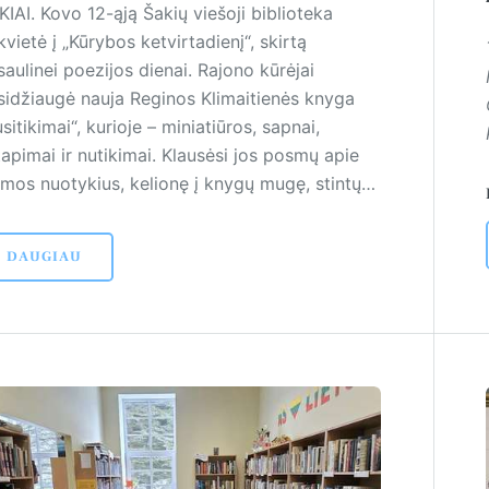
IAI. Kovo 12-ąją Šakių viešoji biblioteka
vietė į „Kūrybos ketvirtadienį“, skirtą
aulinei poezijos dienai. Rajono kūrėjai
sidžiaugė nauja Reginos Klimaitienės knyga
sitikimai“, kurioje – miniatiūros, sapnai,
apimai ir nutikimai. Klausėsi jos posmų apie
emos nuotykius, kelionę į knygų mugę, stintų…
DAUGIAU