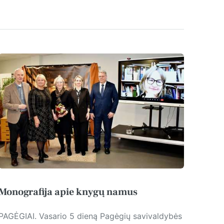
Monografija apie knygų namus
PAGĖGIAI. Vasario 5 die­ną Pagėgių savivaldybės