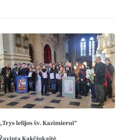
„Trys lelijos šv. Kazimierui“
Žavinta Kakčiukaitė