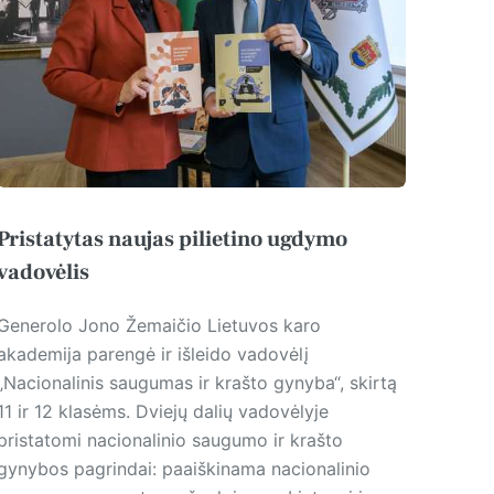
Pristatytas naujas pilietino ugdymo
vadovėlis
Generolo Jono Žemaičio Lietuvos karo
akademija parengė ir išleido vadovėlį
„Nacionalinis saugumas ir krašto gynyba“, skirtą
11 ir 12 klasėms. Dviejų dalių vadovėlyje
pristatomi nacionalinio saugumo ir krašto
gynybos pagrindai: paaiškinama nacionalinio