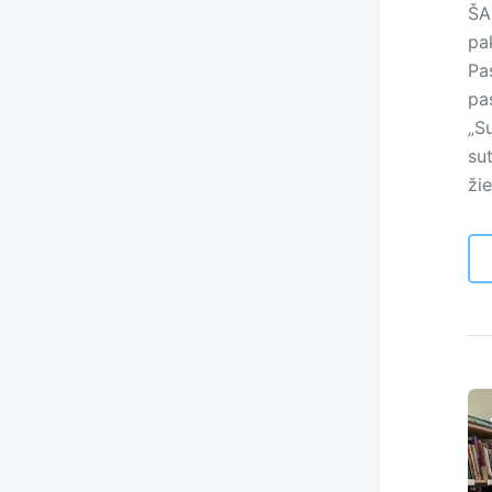
ŠAK
pak
Pas
pa
„Su
sut
ži