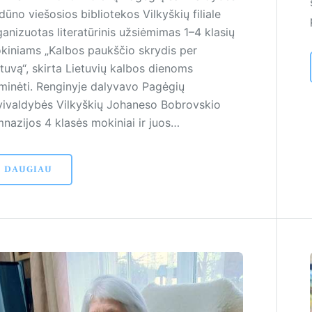
ūno viešosios bibliotekos Vilkyškių filiale
ganizuotas literatūrinis užsiėmimas 1–4 klasių
kiniams „Kalbos paukščio skrydis per
etuvą“, skirta Lietuvių kalbos dienoms
minėti. Renginyje dalyvavo Pagėgių
vivaldybės Vilkyškių Johaneso Bobrovskio
mnazijos 4 klasės mokiniai ir juos…
DAUGIAU