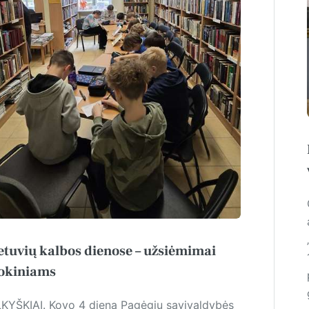
etuvių kalbos dienose – užsiėmimai
okiniams
LKYŠKIAI. Kovo 4 die­ną Pagėgių savivaldybės