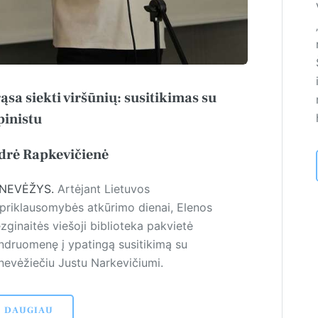
ąsa siekti viršūnių: susitikimas su
pinistu
drė Rapkevičienė
NEVĖŽYS.
Artėjant Lietuvos
priklausomybės atkūri­mo die­nai, Elenos
zginaitės viešoji biblioteka pakvietė
ndruomenę į ypatingą susitikimą su
nevėžiečiu Justu Narkevičiumi.
DAUGIAU