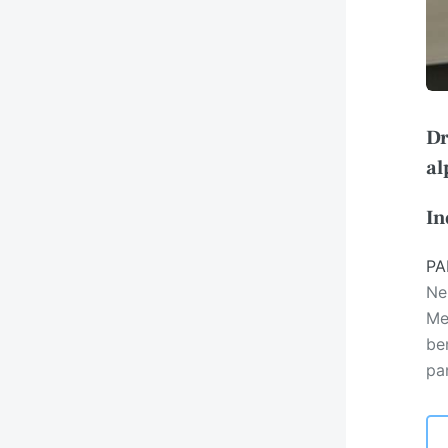
Dr
al
In
PA
Ne
Me
be
pa