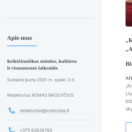
Apie mus
„K
„A
Krikščioniškos minties, kultūros
Bi
ir visuomenės laikraštis
AN
Svetainė įkurta 2001 m. spalio 3 d.
„Kn
Liu
Redaktorius ROMAS BACEVIČIUS
bi
sky
redaktorius@xxiamzius.lt
+370 63639793