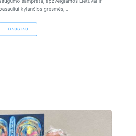
saugumo samprata, apžvelgiamos Lietuvai ir
pasauliui kylančios grėsmės,…
DAUGIAU