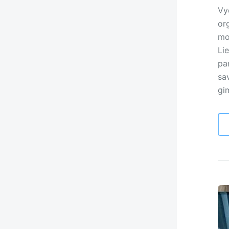
Vyd
or
mo
Li
pa
sa
gi