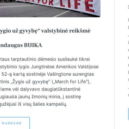
ygio už gyvybę“ valstybinė reikšmė
ndaugas BUIKA
taus tarptautinio dėmesio susilaukė tikrai
lstybinio lygio Jungtinėse Amerikos Valstijose
u 52-ą kartą sostinėje Vašingtone surengtas
inis „Žygis už gyvybę“ („March for Life“),
riame vėl dalyvavo daugiatūkstantinė
giau­sia jaunų žmonių minia, į sostinę
užėjusi iš visų šalies kampelių.
DAUGIAU