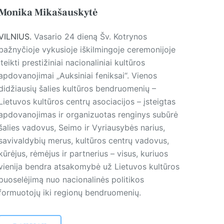
Monika Mikašauskytė
VILNIUS.
Vasario 24 dieną Šv. Kotrynos
bažnyčioje vykusioje iškilmingoje ceremonijoje
įteikti prestižiniai nacionaliniai kultūros
apdovanojimai „Auksiniai feniksai“. Vienos
didžiausių šalies kultūros bendruomenių –
Lietuvos kultūros centrų asociacijos – įsteigtas
apdovanojimas ir organizuotas renginys subūrė
šalies vadovus, Seimo ir Vyriausybės narius,
savivaldybių merus, kultūros cen­trų vadovus,
kūrėjus, rėmėjus ir partnerius – visus, kuriuos
vienija bendra atsakomybė už Lietuvos kultūros
puoselėjimą nuo nacionalinės politikos
formuotojų iki regionų bendruomenių.