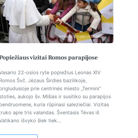
Popiežiaus vizitai Romos parapijose
Vasario 22-osios ryte popiežius Leonas XIV
Romos Švč. Jėzaus Širdies bazilikoje,
prigludusioje prie centrinės miesto „Termini“
stoties, aukojo šv. Mišias ir susitiko su parapijos
bendruomene, kuria rūpinasi saleziečiai. Vizitas
truko apie tris valandas. Šventasis Tėvas iš
Vatikano išvyko šiek tiek…