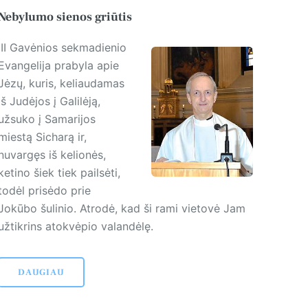
Nebylumo sienos griūtis
III Gavėnios sekmadienio
Evangelija prabyla apie
Jėzų, kuris, keliaudamas
iš Judėjos į Galilėją,
užsuko į Samarijos
miestą Sicharą ir,
nuvargęs iš kelionės,
ketino šiek tiek pailsėti,
todėl prisėdo prie
Jokūbo šulinio. Atrodė, kad ši rami vietovė Jam
užtikrins atokvėpio valandėlę.
DAUGIAU