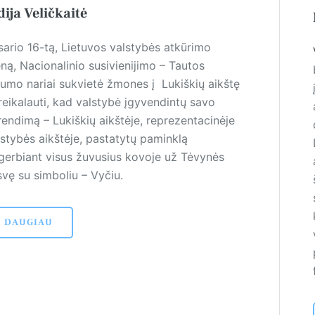
dija Veličkaitė
sario 16-tą, Lietuvos valstybės atkūrimo
ną, Nacionalinio susivienijimo – Tautos
rumo nariai sukvietė žmones į Lukiškių aikštę
reikalauti, kad valstybė įgyvendintų savo
rendimą – Lukiškių aikštėje, reprezentacinėje
lstybės aikštėje, pastatytų paminklą
gerbiant visus žuvusius kovoje už Tėvynės
svę su simboliu – Vyčiu.
DAUGIAU