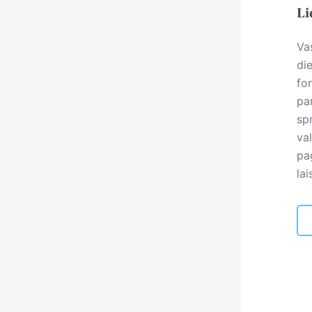
Li
Va
die
fo
pa
sp
va
pa
lai