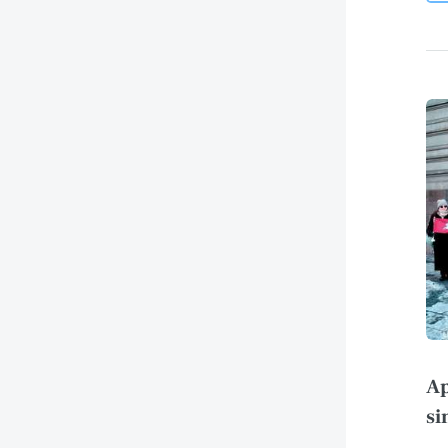
Ap
si