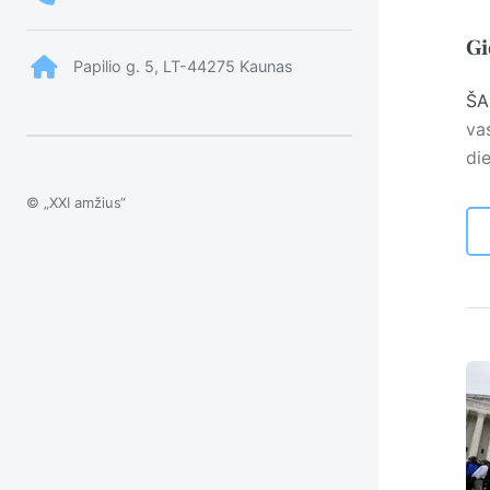
Gi
Papilio g. 5, LT-44275 Kaunas
ŠA
va
di
© „XXI amžius“