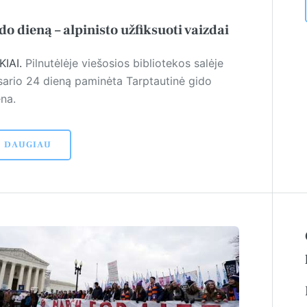
do dieną – alpinisto užfiksuoti vaizdai
KIAI.
Pilnutėlėje viešosios bibliotekos salėje
sario 24 dieną paminėta Tarptautinė gido
ena.
DAUGIAU