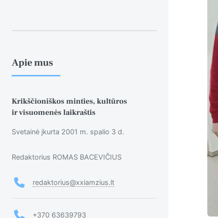
Apie mus
Krikščioniškos minties, kultūros
ir visuomenės laikraštis
Svetainė įkurta 2001 m. spalio 3 d.
Redaktorius ROMAS BACEVIČIUS
redaktorius@xxiamzius.lt
+370 63639793