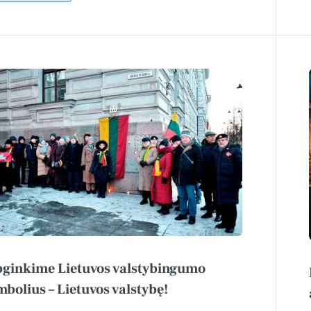
ginkime Lietuvos valstybingumo
mbolius – Lietuvos valstybę!