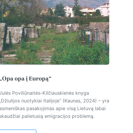
„Opa opa į Europą“
Julės Poviliūnaitės-Kilčiauskienės knyga
„Džiulijos nuotykiai Italijoje“ (Kaunas, 2024) – yra
asmeniškas pasakojimas apie visą Lietuvą labai
skaudžiai palietusią emigracijos problemą.