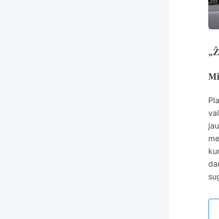
„Ž
Mi
Pla
va
ja
met
ku
dau
sug