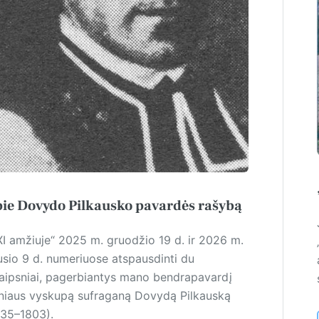
ie Dovydo Pilkausko pavardės rašybą
XI amžiuje“ 2025 m. gruodžio 19 d. ir 2026 m.
usio 9 d. numeriuose atspausdinti du
raipsniai, pagerbiantys mano bendrapavardį
lniaus vyskupą sufraganą Dovydą Pilkauską
735–1803).