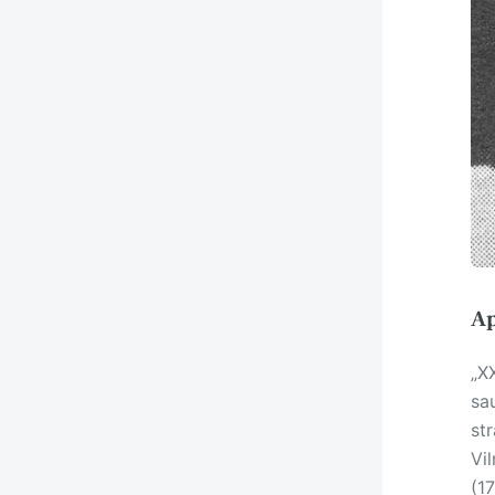
Ap
„X
sa
st
Vi
(1