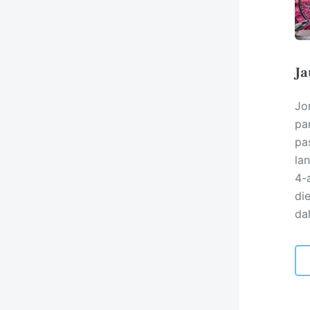
Ja
Jo
par
pas
la
4-
die
dal