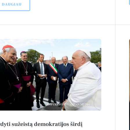
DAUGIAU
dyti sužeistą demokratijos širdį