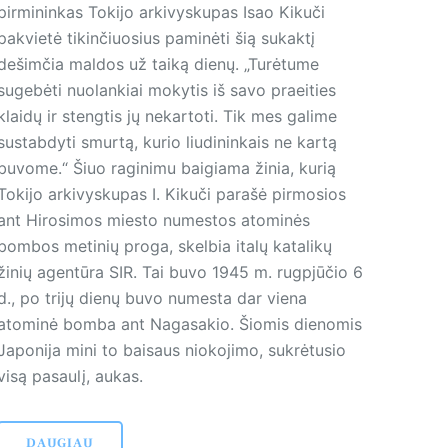
pirmininkas Tokijo arkivyskupas Isao Kikuči
pakvietė tikinčiuosius paminėti šią sukaktį
dešimčia maldos už taiką dienų. „Turėtume
sugebėti nuolankiai mokytis iš savo praeities
klaidų ir stengtis jų nekartoti. Tik mes galime
sustabdyti smurtą, kurio liudininkais ne kartą
buvome.“ Šiuo raginimu baigiama žinia, kurią
Tokijo arkivyskupas I. Kikuči parašė pirmosios
ant Hirosimos miesto numestos atominės
bombos metinių proga, skelbia italų katalikų
žinių agentūra SIR. Tai buvo 1945 m. rugpjūčio 6
d., po trijų dienų buvo numesta dar viena
atominė bomba ant Nagasakio. Šiomis dienomis
Japonija mini to baisaus niokojimo, sukrėtusio
visą pasaulį, aukas.
DAUGIAU