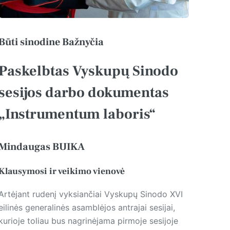
Būti sinodine Bažnyčia
Paskelbtas Vyskupų Sinodo
sesijos darbo dokumentas
„Instrumentum laboris“
Mindaugas BUIKA
Klausymosi ir veikimo vienovė
Artėjant rudenį vyksiančiai Vys­kupų Sinodo XVI
eilinės generalinės asamblėjos antrajai sesijai,
kurioje toliau bus nagrinėjama pirmoje sesijoje