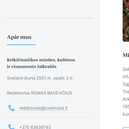
Apie mus
Mi
Krikščioniškos minties, kultūros
ir visuomenės laikraštis
Se
in
Svetainė įkurta 2001 m. spalio 3 d.
Są
Tr
Redaktorius ROMAS BACEVIČIUS
Ar
195
redaktorius@xxiamzius.lt
ku
+370 63639793