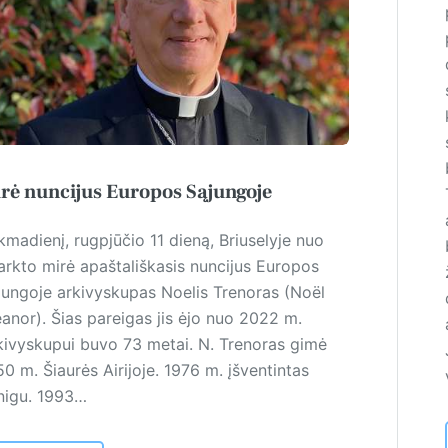
rė nuncijus Europos Sąjungoje
kmadienį, rugpjūčio 11 dieną, Briuselyje nuo
farkto mirė apaštališkasis nuncijus Europos
jungoje arkivyskupas Noelis Trenoras (Noël
eanor). Šias pareigas jis ėjo nuo 2022 m.
kivyskupui buvo 73 metai. N. Trenoras gimė
0 m. Šiaurės Airijoje. 1976 m. įšventintas
nigu. 1993…