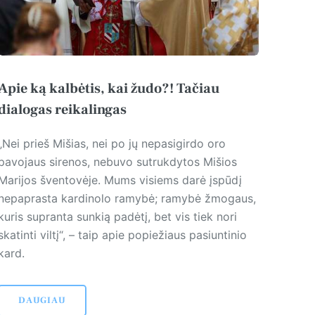
Apie ką kalbėtis, kai žudo?! Tačiau
dialogas reikalingas
„Nei prieš Mišias, nei po jų nepasigirdo oro
pavojaus sirenos, nebuvo sutrukdytos Mišios
Marijos šventovėje. Mums visiems darė įspūdį
nepaprasta kardinolo ramybė; ramybė žmogaus,
kuris supranta sunkią padėtį, bet vis tiek nori
skatinti viltį“, – taip apie popiežiaus pasiuntinio
kard.
DAUGIAU