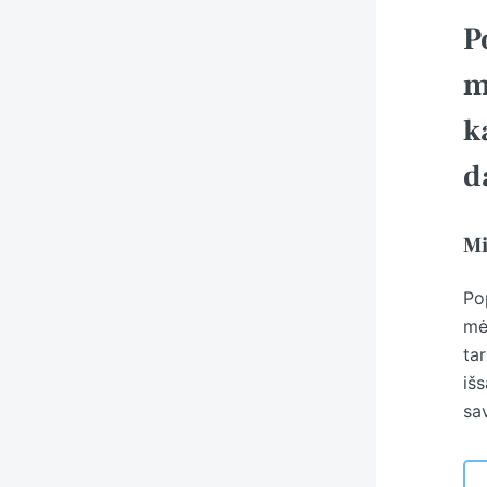
P
m
k
d
Mi
Po
mė
tar
išs
sa