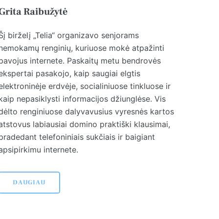
Grita Raibužytė
Šį birželį „Telia“ organizavo senjorams
nemokamų renginių, kuriuose mokė atpažinti
pavojus internete. Paskaitų metu bendrovės
ekspertai pasakojo, kaip saugiai elgtis
elektroninėje erdvėje, socialiniuose tinkluose ir
kaip nepasiklysti informacijos džiunglėse. Vis
dėlto renginiuose dalyvavusius vyresnės kartos
atstovus labiausiai domino praktiški klausimai,
pradedant telefoniniais sukčiais ir baigiant
apsipirkimu internete.
DAUGIAU