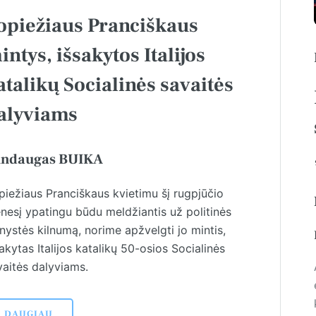
opiežiaus Pranciškaus
intys, išsakytos Italijos
atalikų Socialinės savaitės
alyviams
ndaugas BUIKA
piežiaus Pranciškaus kvietimu šį rugpjūčio
nesį ypatingu būdu meldžiantis už politinės
nystės kilnumą, norime apžvelgti jo mintis,
akytas Italijos katalikų 50-osios Socialinės
vaitės dalyviams.
DAUGIAU