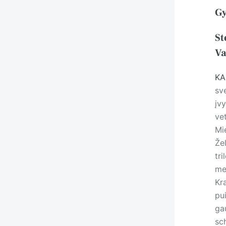
Gy
St
Va
KA
sv
įv
ve
Mi
Že
tri
met
Kr
pu
gau
sc