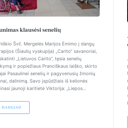
unimas klausėsi senelių
niškio Švč. Mergelės Marijos Ėmimo į dangų
apijos (Šiaulių vyskupija) „Carito“ savanoriai,
katinti „Lietuvos Carito“, tęsia senelių
nkymą ir popiežiaus Pranciškaus laiško, skirto
ajai Pasaulinei senelių ir pagyvenusių žmonių
nai, dalinimą. Savo įspūdžiais iš kelionės
inasi jaunoji karitietė Viktorija: „Liepos…
DAUGIAU