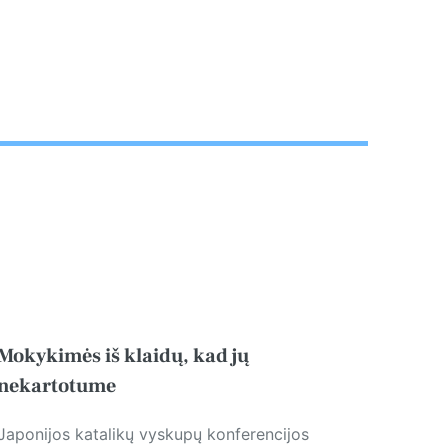
Mokykimės iš klaidų, kad jų
nekartotume
Japonijos katalikų vyskupų konferencijos